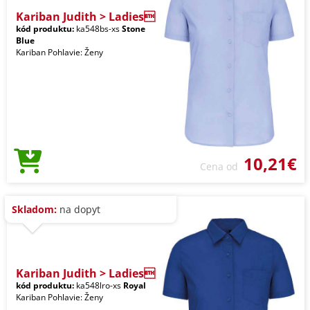
Kariban Judith > Ladies
kód produktu:
ka548bs-xs
Stone
Blue
Kariban Pohlavie: Ženy
10,21€
Cena od
Skladom:
na dopyt
Kariban Judith > Ladies
kód produktu:
ka548lro-xs
Royal
Kariban Pohlavie: Ženy