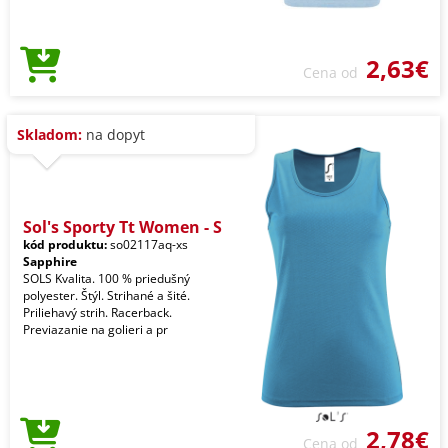
2,63€
Cena od
Skladom:
na dopyt
Sol's Sporty Tt Women - S
kód produktu:
so02117aq-xs
Sapphire
SOLS Kvalita. 100 % priedušný
polyester. Štýl. Strihané a šité.
Priliehavý strih. Racerback.
Previazanie na golieri a pr
2,78€
Cena od