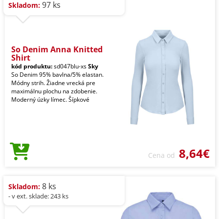
97 ks
Skladom:
So Denim Anna Knitted
Shirt
kód produktu:
sd047blu-xs
Sky
So Denim 95% bavlna/5% elastan.
Módny strih. Žiadne vrecká pre
maximálnu plochu na zdobenie.
Moderný úzky límec. Šípkové
8,64€
Cena od
8 ks
Skladom:
- v ext. sklade: 243 ks