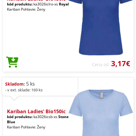
kód produktu:
ka3026iclro-xs
Royal
Kariban Pohlavie: Ženy
3,17€
Cena od
5 ks
Skladom:
- v ext. sklade: 169 ks
Kariban Ladies' Bio150ic
kód produktu:
ka3026icsb-xs
Stone
Blue
Kariban Pohlavie: Ženy