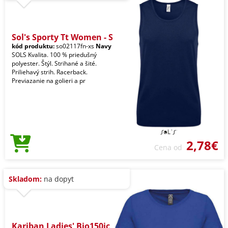
Sol's Sporty Tt Women - S
kód produktu:
so02117fn-xs
Navy
SOLS Kvalita. 100 % priedušný
polyester. Štýl. Strihané a šité.
Priliehavý strih. Racerback.
Previazanie na golieri a pr
2,78€
Cena od
Skladom:
na dopyt
Kariban Ladies' Bio150ic