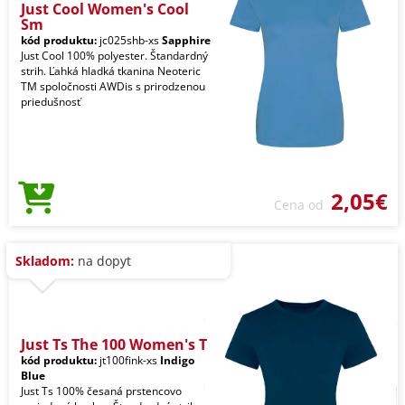
Just Cool Women's Cool
Sm
kód produktu:
jc025shb-xs
Sapphire
Just Cool 100% polyester. Štandardný
strih. Ľahká hladká tkanina Neoteric
TM spoločnosti AWDis s prirodzenou
priedušnosť
2,05€
Cena od
Skladom:
na dopyt
Just Ts The 100 Women's T
kód produktu:
jt100fink-xs
Indigo
Blue
Just Ts 100% česaná prstencovo