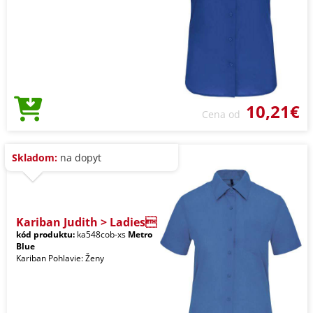
10,21€
Cena od
Skladom:
na dopyt
Kariban Judith > Ladies
kód produktu:
ka548cob-xs
Metro
Blue
Kariban Pohlavie: Ženy