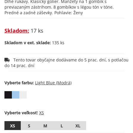
Dlhé rukávy. Klasický golier. Manžety na 1 gombík s
previazaným zástrihom. 8 gombíkov s légou tón v tóne.
Predné a zadné záševky. Pohlavie: Ženy
Skladom:
17 ks
Skladom v ext. sklade:
135 ks
Tento tovar obyčajne dodávame do 5 prac. dní, s potlačou
do 14 prac. dní
Vyberte farbu:
Vyberte veľkosť:
XS
S
M
L
XL