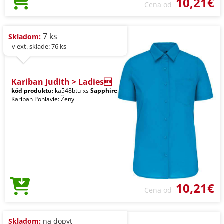
10,21€
Cena od
7 ks
Skladom:
- v ext. sklade: 76 ks
Kariban Judith > Ladies
kód produktu:
ka548btu-xs
Sapphire
Kariban Pohlavie: Ženy
10,21€
Cena od
Skladom:
na dopyt