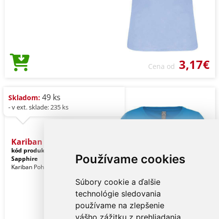
3,17€
Cena od
49 ks
Skladom:
- v ext. sklade: 235 ks
Kariban Ladies' Bio150ic
kód produktu:
ka3026ictb-xs
Používame cookies
Sapphire
Kariban Pohlavie: Ženy
Súbory cookie a ďalšie
technológie sledovania
používame na zlepšenie
vášho zážitku z prehliadania