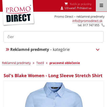
Košík je prázdny
Uživateľ:
Prihlásiť sa
Promo Direct – reklamné predmety
info@promodirect.sk
tel. 917 747 955
Reklamné predmety
– kategórie
»
»
Reklamné predmety
Textil
pracovné oblečenie
Sol's Blake Women - Long Sleeve Stretch Shirt