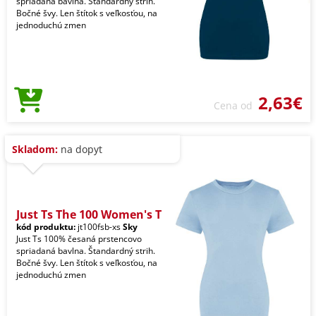
spriadaná bavlna. Štandardný strih.
Bočné švy. Len štítok s veľkosťou, na
jednoduchú zmen
2,63€
Cena od
Skladom:
na dopyt
Just Ts The 100 Women's T
kód produktu:
jt100fsb-xs
Sky
Just Ts 100% česaná prstencovo
spriadaná bavlna. Štandardný strih.
Bočné švy. Len štítok s veľkosťou, na
jednoduchú zmen