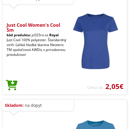
Just Cool Women's Cool
Sm
kód produktu:
jc025ro-xs
Royal
Just Cool 100% polyester. Štandardný
strih. Ľahká hladká tkanina Neoteric
TM spoločnosti AWDis s prirodzenou
priedušnosť
2,05€
Cena od
Skladom:
na dopyt