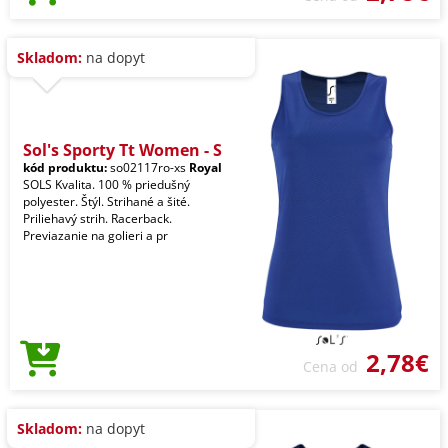
Skladom:
na dopyt
Sol's Sporty Tt Women - S
kód produktu:
so02117ro-xs
Royal
SOLS Kvalita. 100 % priedušný
polyester. Štýl. Strihané a šité.
Priliehavý strih. Racerback.
Previazanie na golieri a pr
2,78€
Cena od
Skladom:
na dopyt