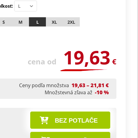
ľkosť:
S
M
L
XL
2XL
19,63
cena od
€
19,63 – 21,81 €
Ceny podľa množstva
-10 %
Množstevná zľava až
BEZ POTLAČE