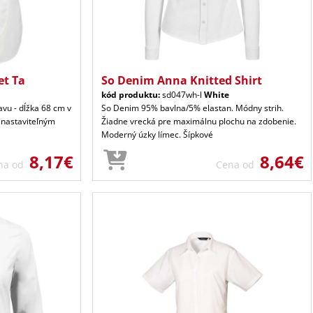
et Ta
So Denim Anna Knitted Shirt
kód produktu:
sd047wh-l
White
avu - dĺžka 68 cm v
So Denim 95% bavlna/5% elastan. Módny strih.
 nastaviteľným
Žiadne vrecká pre maximálnu plochu na zdobenie.
Moderný úzky límec. Šípkové
8,17€
8,64€
na od
Cena od