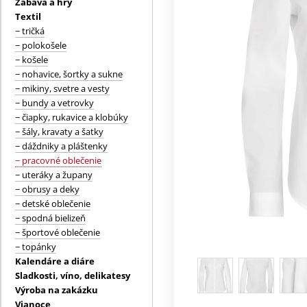
Zábava a hry
Textil
− tričká
− polokošele
− košele
− nohavice, šortky a sukne
− mikiny, svetre a vesty
− bundy a vetrovky
− čiapky, rukavice a klobúky
− šály, kravaty a šatky
− dáždniky a pláštenky
− pracovné oblečenie
− uteráky a župany
− obrusy a deky
− detské oblečenie
− spodná bielizeň
− športové oblečenie
− topánky
Kalendáre a diáre
Sladkosti, víno, delikatesy
Výroba na zakázku
Vianoce