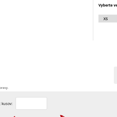
Vyberte ve
XS
pravy.
et kusov: