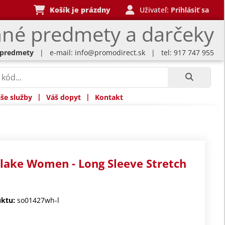
Košík je prázdny
Uživateľ:
Prihlásiť sa
né predmety a darčeky
 predmety
| e-mail:
info@promodirect.sk
| tel: 917 747 955
|
|
še služby
Váš dopyt
Kontakt
Blake Women - Long Sleeve Stretch
ktu:
so01427wh-l