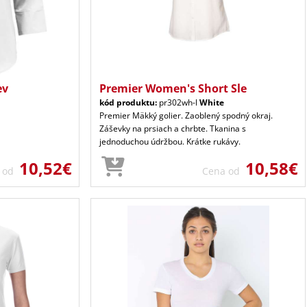
ev
Premier Women's Short Sle
kód produktu:
pr302wh-l
White
Premier Mäkký golier. Zaoblený spodný okraj.
Záševky na prsiach a chrbte. Tkanina s
jednoduchou údržbou. Krátke rukávy.
10,52€
10,58€
a od
Cena od