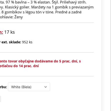
ta. 97 % bavlna – 3 % elastan. Štýl. Priliehavý strih.
vy. Klasický golier. Manžety na 1 gombík s previazaným
. 8 gombíkov s légou tón v tóne. Predné a zadné
ohlavie: Ženy
m:
17 ks
ext. sklade:
952 ks
ento tovar obyčajne dodávame do 5 prac. dní, s
otlačou do 14 prac. dní
rbu: