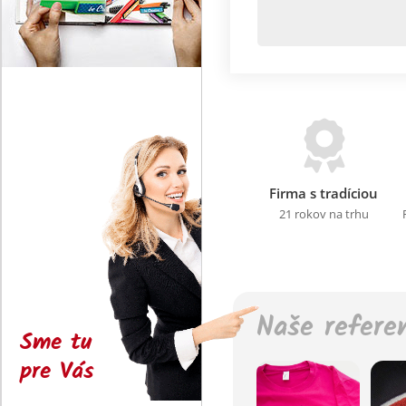
Firma s tradíciou
21 rokov na trhu
Naše refere
Sme tu
pre Vás