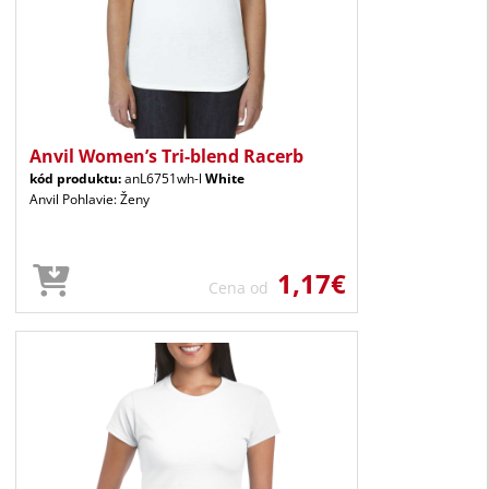
Anvil Women’s Tri-blend Racerb
kód produktu:
anL6751wh-l
White
Anvil Pohlavie: Ženy
1,17€
Cena od