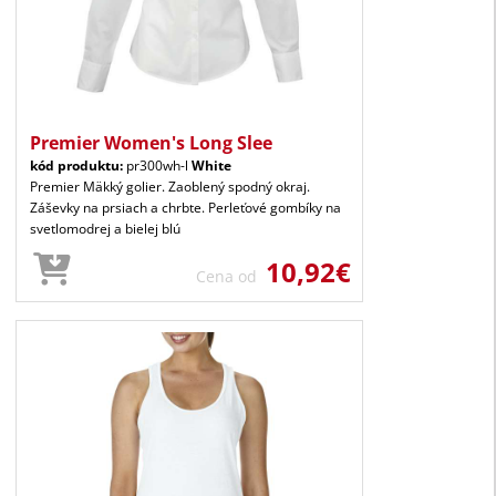
Premier Women's Long Slee
kód produktu:
pr300wh-l
White
Premier Mäkký golier. Zaoblený spodný okraj.
Záševky na prsiach a chrbte. Perleťové gombíky na
svetlomodrej a bielej blú
10,92€
Cena od