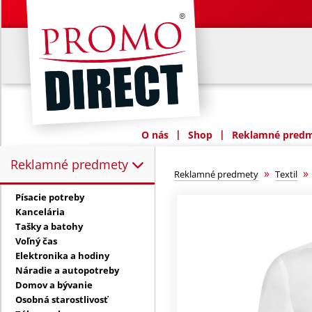
|
|
O nás
Shop
Reklamné predme
Reklamné predmety
Reklamné predmety:
»
Reklamné predmety
Textil
Písacie potreby
Kancelária
Tašky a batohy
Voľný čas
Elektronika a hodiny
Náradie a autopotreby
Domov a bývanie
Osobná starostlivosť