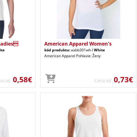
Ladies
American Apparel Women's
ite
kód produktu:
aabb301wh-l
White
American Apparel Pohlavie: Ženy
0,58€
0,73€
na od
Cena od