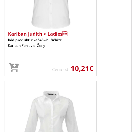
Kariban Judith > Ladies
kód produktu:
ka548wh-l
White
Kariban Pohlavie: Ženy
10,21€
Cena od