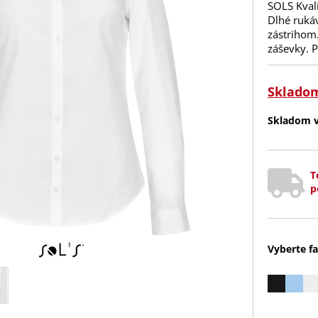
SOLS Kvali
Dlhé ruká
zástrihom
záševky. P
Sklado
Skladom v 
T
p
Vyberte fa