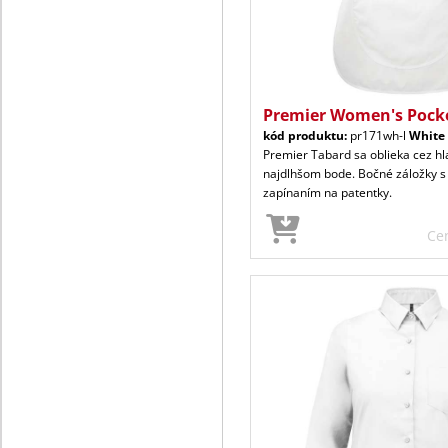
Premier Women's Pock
kód produktu:
pr171wh-l
White
Premier Tabard sa oblieka cez hl
najdlhšom bode. Bočné záložky s
zapínaním na patentky.
Ce