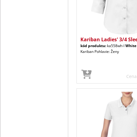
Kariban Ladies' 3/4 Sle
kód produktu:
ka558wh-l
White
Kariban Pohlavie: Ženy
Cen