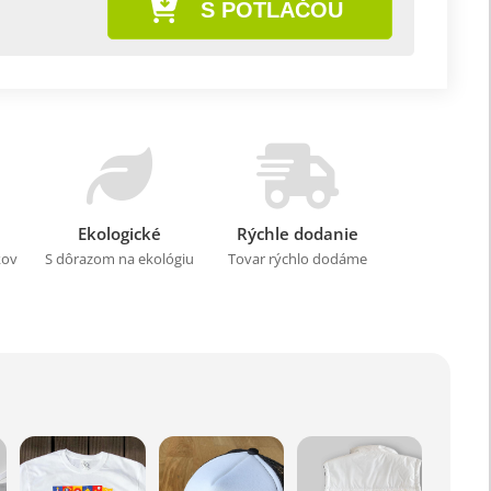
S POTLAČOU
Ekologické
Rýchle dodanie
kov
S dôrazom na ekológiu
Tovar rýchlo dodáme