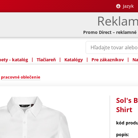
Jazyk
Reklam
Promo Direct – reklamné
|
|
|
|
ty - katalóg
Tlačiareň
Katalógy
Pre zákazníkov
Na
»
pracovné oblečenie
Sol's 
Shirt
kód produ
popis: