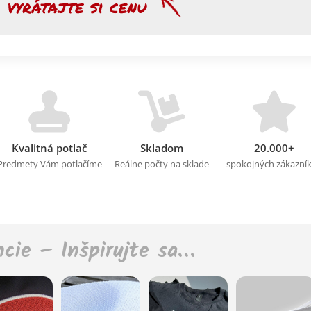
Kvalitná potlač
Skladom
20.000+
Predmety Vám potlačíme
Reálne počty na sklade
spokojných zákazní
ncie – Inšpirujte sa…