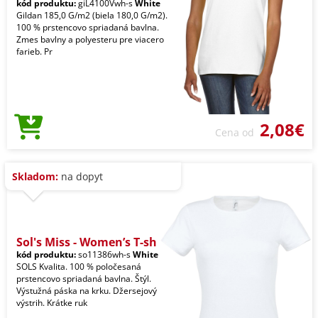
kód produktu:
giL4100Vwh-s
White
Gildan 185,0 G/m2 (biela 180,0 G/m2).
100 % prstencovo spriadaná bavlna.
Zmes bavlny a polyesteru pre viacero
farieb. Pr
2,08€
Cena od
Skladom:
na dopyt
Sol's Miss - Women’s T-sh
kód produktu:
so11386wh-s
White
SOLS Kvalita. 100 % poločesaná
prstencovo spriadaná bavlna. Štýl.
Výstužná páska na krku. Džersejový
výstrih. Krátke ruk