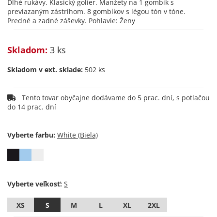
Dlhé rukávy. Klasický golier. Manžety na 1 gombík s
previazaným zástrihom. 8 gombíkov s légou tón v tóne.
Predné a zadné záševky. Pohlavie: Ženy
Skladom:
3 ks
Skladom v ext. sklade:
502 ks
Tento tovar obyčajne dodávame do 5 prac. dní, s potlačou
do 14 prac. dní
Vyberte farbu:
Vyberte veľkosť:
XS
S
M
L
XL
2XL