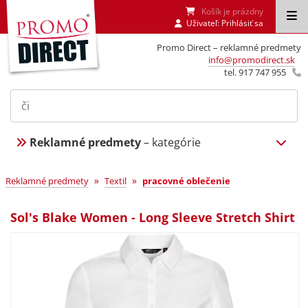
Košík je prázdny
Uživateľ:
Prihlásiť sa
Promo Direct – reklamné predmety
info@promodirect.sk
tel. 917 747 955
Reklamné predmety
– kategórie
»
»
Reklamné predmety
Textil
pracovné oblečenie
Sol's Blake Women - Long Sleeve Stretch Shirt