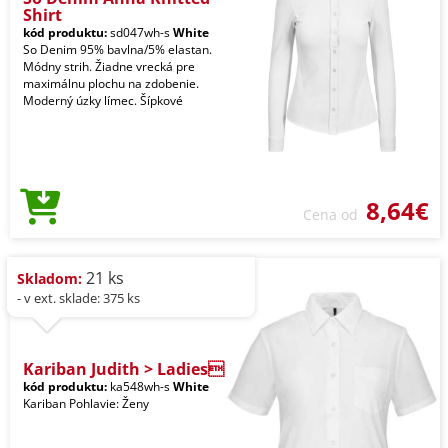
Shirt
kód produktu:
sd047wh-s
White
So Denim 95% bavlna/5% elastan.
Módny strih. Žiadne vrecká pre
maximálnu plochu na zdobenie.
Moderný úzky límec. Šípkové
8,64€
Cena od
21 ks
Skladom:
- v ext. sklade: 375 ks
Kariban Judith > Ladies
kód produktu:
ka548wh-s
White
Kariban Pohlavie: Ženy