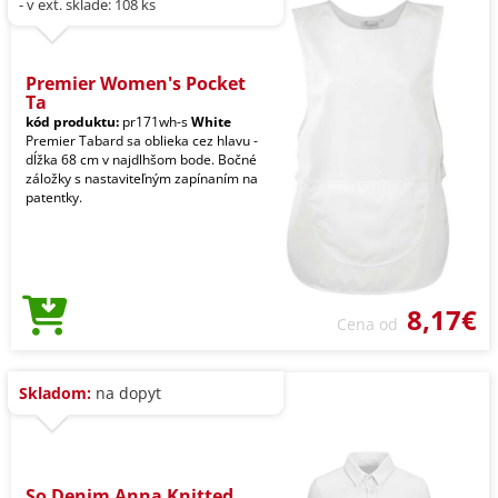
- v ext. sklade: 108 ks
Premier Women's Pocket
Ta
kód produktu:
pr171wh-s
White
Premier Tabard sa oblieka cez hlavu -
dĺžka 68 cm v najdlhšom bode. Bočné
záložky s nastaviteľným zapínaním na
patentky.
8,17€
Cena od
Skladom:
na dopyt
So Denim Anna Knitted