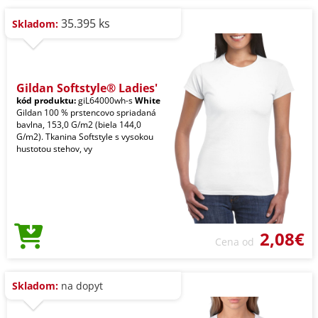
35.395 ks
Skladom:
Gildan Softstyle® Ladies'
kód produktu:
giL64000wh-s
White
Gildan 100 % prstencovo spriadaná
bavlna, 153,0 G/m2 (biela 144,0
G/m2). Tkanina Softstyle s vysokou
hustotou stehov, vy
2,08€
Cena od
Skladom:
na dopyt