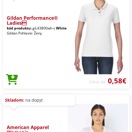
Gildan Performance®
Ladies
kód produktu:
giL43800wh-s
White
Gildan Pohlavie: Ženy
0,58€
Cena od
Skladom:
na dopyt
American Apparel