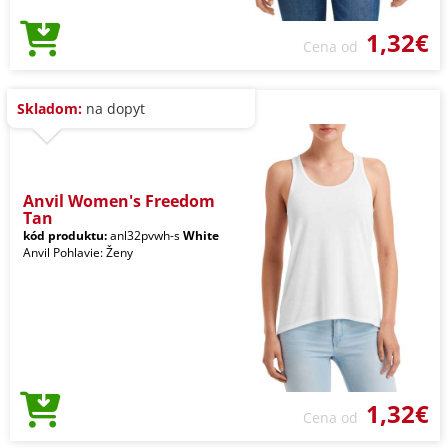
1,32€
Cena od
Skladom:
na dopyt
Anvil Women's Freedom
Tan
kód produktu:
anl32pvwh-s
White
Anvil Pohlavie: Ženy
1,32€
Cena od