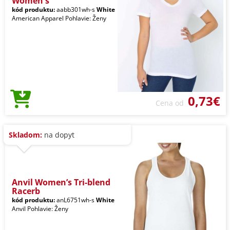
Women's
kód produktu:
aabb301wh-s
White
American Apparel Pohlavie: Ženy
0,73€
Cena od
Skladom:
na dopyt
Anvil Women’s Tri-blend
Racerb
kód produktu:
anL6751wh-s
White
Anvil Pohlavie: Ženy