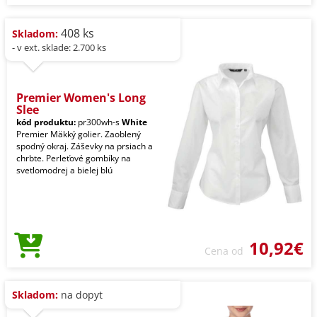
408 ks
Skladom:
- v ext. sklade: 2.700 ks
Premier Women's Long
Slee
kód produktu:
pr300wh-s
White
Premier Mäkký golier. Zaoblený
spodný okraj. Záševky na prsiach a
chrbte. Perleťové gombíky na
svetlomodrej a bielej blú
10,92€
Cena od
Skladom:
na dopyt