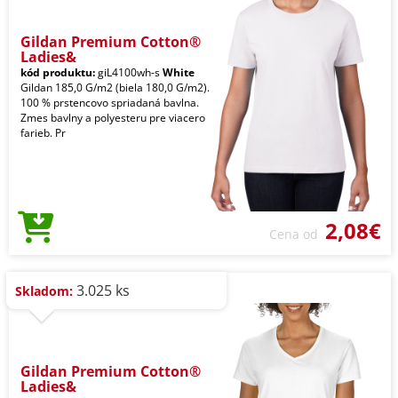
Gildan Premium Cotton®
Ladies&
kód produktu:
giL4100wh-s
White
Gildan 185,0 G/m2 (biela 180,0 G/m2).
100 % prstencovo spriadaná bavlna.
Zmes bavlny a polyesteru pre viacero
farieb. Pr
2,08€
Cena od
3.025 ks
Skladom:
Gildan Premium Cotton®
Ladies&