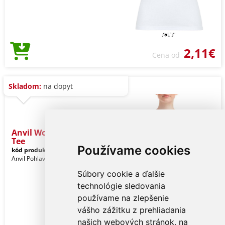
2,11€
Cena od
Skladom:
na dopyt
Anvil Women's Freedom
Tee
Používame cookies
kód produktu:
anl36pvwh-s
White
Anvil Pohlavie: Ženy
Súbory cookie a ďalšie
technológie sledovania
používame na zlepšenie
vášho zážitku z prehliadania
našich webových stránok, na