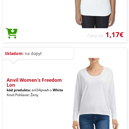
1,17€
Cena od
Skladom:
na dopyt
Anvil Women's Freedom
Lon
kód produktu:
anl34pvwh-s
White
Anvil Pohlavie: Ženy