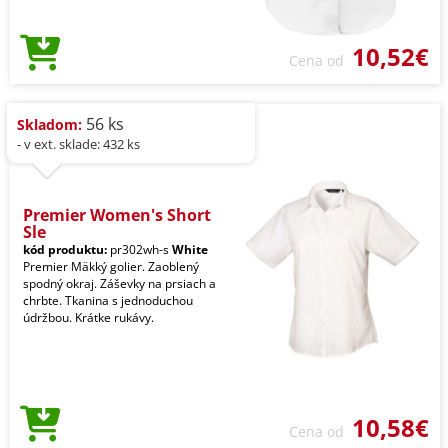
10,52€
Cena od
56 ks
Skladom:
- v ext. sklade: 432 ks
Premier Women's Short
Sle
kód produktu:
pr302wh-s
White
Premier Mäkký golier. Zaoblený
spodný okraj. Záševky na prsiach a
chrbte. Tkanina s jednoduchou
údržbou. Krátke rukávy.
10,58€
Cena od