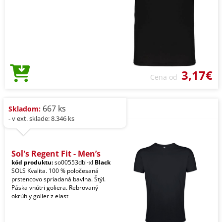
3,17€
Cena od
667 ks
Skladom:
- v ext. sklade: 8.346 ks
Sol's Regent Fit - Men’s
kód produktu:
so00553dbl-xl
Black
SOLS Kvalita. 100 % poločesaná
prstencovo spriadaná bavlna. Štýl.
Páska vnútri goliera. Rebrovaný
okrúhly golier z elast