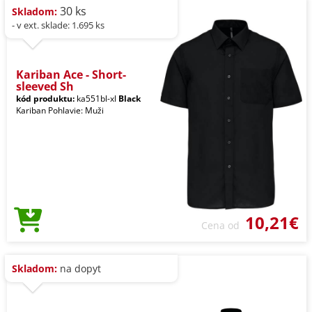
30 ks
Skladom:
- v ext. sklade: 1.695 ks
Kariban Ace - Short-
sleeved Sh
kód produktu:
ka551bl-xl
Black
Kariban Pohlavie: Muži
10,21€
Cena od
Skladom:
na dopyt