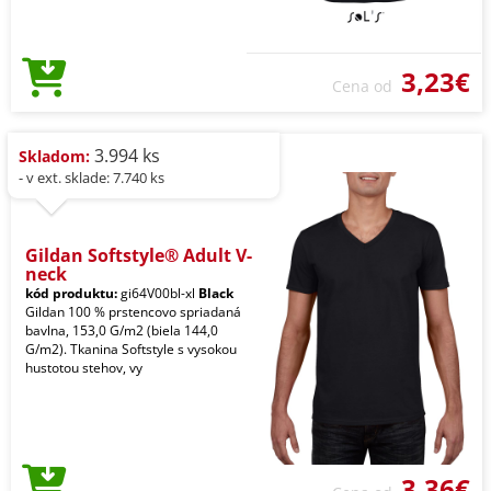
3,23€
Cena od
3.994 ks
Skladom:
- v ext. sklade: 7.740 ks
Gildan Softstyle® Adult V-
neck
kód produktu:
gi64V00bl-xl
Black
Gildan 100 % prstencovo spriadaná
bavlna, 153,0 G/m2 (biela 144,0
G/m2). Tkanina Softstyle s vysokou
hustotou stehov, vy
3,36€