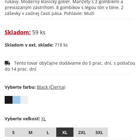
rukávy. Moderný klasický golier. Manžety s 2 gombíkmi a
previazaným zástrihom. 8 gombíkov s légou tón v tóne. 2
záševky v zadnej časti pása. Pohlavie: Muži
Skladom:
59 ks
Skladom v ext. sklade:
718 ks
Tento tovar obyčajne dodávame do 5 prac. dní, s potlačou
do 14 prac. dní
Vyberte farbu:
Vyberte veľkosť:
S
M
L
XL
2XL
3XL