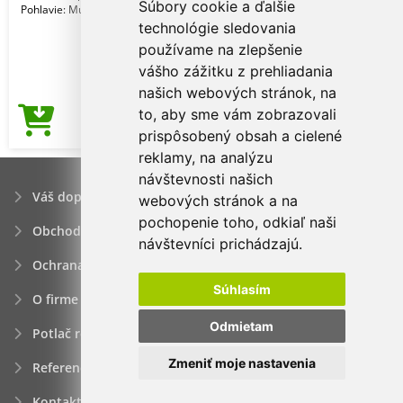
Súbory cookie a ďalšie
Pohlavie: Muži
technológie sledovania
používame na zlepšenie
vášho zážitku z prehliadania
našich webových stránok, na
to, aby sme vám zobrazovali
3,43€
Cena od
prispôsobený obsah a cielené
reklamy, na analýzu
návštevnosti našich
Váš dopyt
webových stránok a na
pochopenie toho, odkiaľ naši
Obchodné podmienky
návštevníci prichádzajú.
Ochrana osobných údajov
Súhlasím
O firme
Odmietam
Potlač reklamných predmetov
Zmeniť moje nastavenia
Referencie
Kontakt