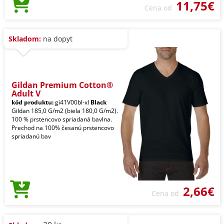
11,75€
Cena od
Skladom:
na dopyt
Gildan Premium Cotton®
Adult V
kód produktu:
gi41V00bl-xl
Black
Gildan 185,0 G/m2 (biela 180,0 G/m2).
100 % prstencovo spriadaná bavlna.
Prechod na 100% česanú prstencovo
spriadanú bav
2,66€
Cena od