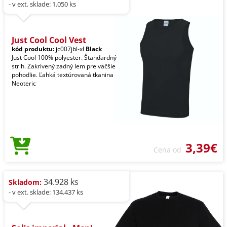
- v ext. sklade: 1.050 ks
Just Cool Cool Vest
kód produktu:
jc007jbl-xl
Black
Just Cool 100% polyester. Štandardný
strih. Zakrivený zadný lem pre väčšie
pohodlie. Ľahká textúrovaná tkanina
Neoteric
3,39€
Cena od
34.928 ks
Skladom:
- v ext. sklade: 134.437 ks