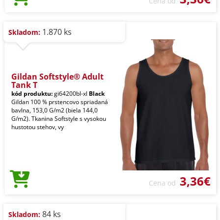
Cena od
1.870 ks
Skladom:
Gildan Softstyle® Adult
Tank T
kód produktu:
gi64200bl-xl
Black
Gildan 100 % prstencovo spriadaná
bavlna, 153,0 G/m2 (biela 144,0
G/m2). Tkanina Softstyle s vysokou
hustotou stehov, vy
3,36€
Cena od
84 ks
Skladom: