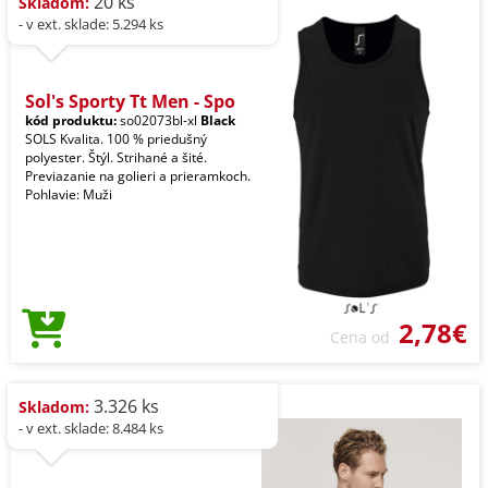
20 ks
Skladom:
- v ext. sklade: 5.294 ks
Sol's Sporty Tt Men - Spo
kód produktu:
so02073bl-xl
Black
SOLS Kvalita. 100 % priedušný
polyester. Štýl. Strihané a šité.
Previazanie na golieri a prieramkoch.
Pohlavie: Muži
2,78€
Cena od
3.326 ks
Skladom:
- v ext. sklade: 8.484 ks