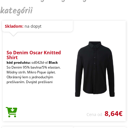
kategórii
Skladom:
na dopyt
So Denim Oscar Knitted
Shirt
kód produktu:
sd042bl-xl
Black
So Denim 95% bavlna/5% elastan.
Módny strih. Mikro Pique úplet.
Obrátený lem s jednoduchým
prešívaním. Dvojité prešívani
8,64€
Cena od