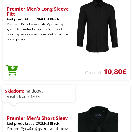
Premier Men’s Long Sleeve
Fitt
kód produktu:
pr204bl-xl
Black
Premier Priliehavý strih. Vystužený
golier formálneho strihu. V prípade
potreby sa dodáva samostatné vrecko
na pripevnen
10,80€
Cena od
Skladom:
na dopyt
- v ext. sklade: 180 ks
Premier Men's Short Sleev
kód produktu:
pr202bl-xl
Black
Premier Vystužený golier formálneho