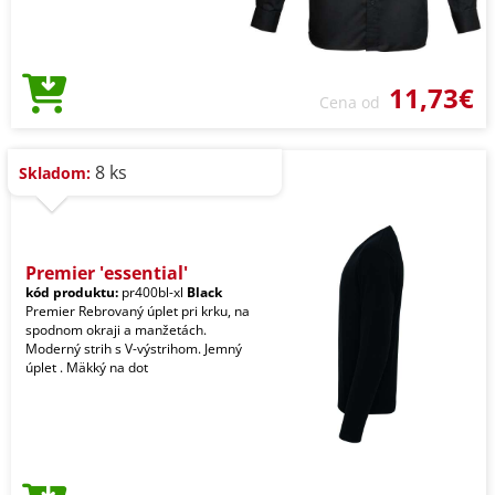
11,73€
Cena od
8 ks
Skladom:
Premier 'essential'
kód produktu:
pr400bl-xl
Black
Premier Rebrovaný úplet pri krku, na
spodnom okraji a manžetách.
Moderný strih s V-výstrihom. Jemný
úplet . Mäkký na dot