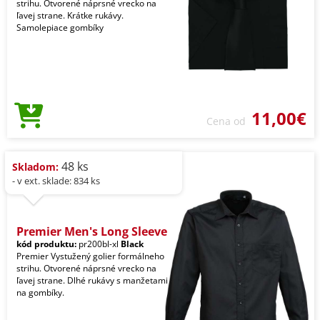
strihu. Otvorené náprsné vrecko na
ľavej strane. Krátke rukávy.
Samolepiace gombíky
11,00€
Cena od
48 ks
Skladom:
- v ext. sklade: 834 ks
Premier Men's Long Sleeve
kód produktu:
pr200bl-xl
Black
Premier Vystužený golier formálneho
strihu. Otvorené náprsné vrecko na
ľavej strane. Dlhé rukávy s manžetami
na gombíky.