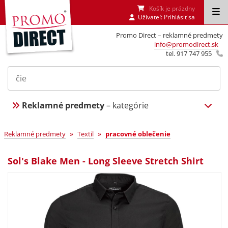
Košík je prázdny
Uživateľ:
Prihlásiť sa
Promo Direct – reklamné predmety
info@promodirect.sk
tel. 917 747 955
Reklamné predmety
– kategórie
»
»
Reklamné predmety
Textil
pracovné oblečenie
Sol's Blake Men - Long Sleeve Stretch Shirt