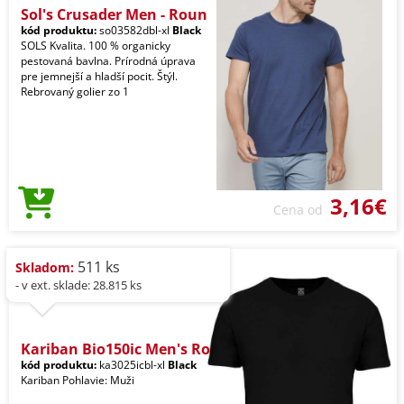
Sol's Crusader Men - Roun
kód produktu:
so03582dbl-xl
Black
SOLS Kvalita. 100 % organicky
pestovaná bavlna. Prírodná úprava
pre jemnejší a hladší pocit. Štýl.
Rebrovaný golier zo 1
3,16€
Cena od
511 ks
Skladom:
- v ext. sklade: 28.815 ks
Kariban Bio150ic Men's Ro
kód produktu:
ka3025icbl-xl
Black
Kariban Pohlavie: Muži