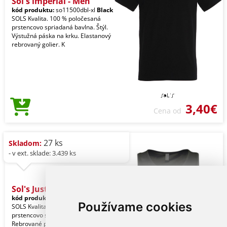
Sol's imperial - Men'
kód produktu:
so11500dbl-xl
Black
SOLS Kvalita. 100 % poločesaná
prstencovo spriadaná bavlna. Štýl.
Výstužná páska na krku. Elastanový
rebrovaný golier. K
3,40€
Cena od
27 ks
Skladom:
- v ext. sklade: 3.439 ks
Sol's Justin - Men's
kód produktu:
so11465dbl-xl
Black
Používame cookies
SOLS Kvalita. 100 % poločesaná
prstencovo spriadaná bavlna. Štýl.
Rebrované previazanie. Rúrkový.