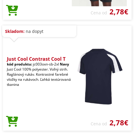
2,78€
Cena od
Skladom:
na dopyt
Just Cool Contrast Cool T
kód produktu:
jc003oxn-sb-2xl
Navy
Just Cool 100% polyester. Voľný strih.
Raglánový rukáv. Kontrastné farebné
vložky na rukávoch. Ľahká textúrovaná
tkanina
2,78€
Cena od