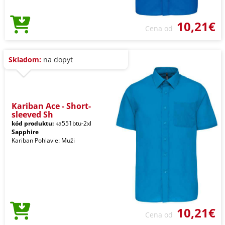
10,21€
Cena od
Skladom:
na dopyt
Kariban Ace - Short-
sleeved Sh
kód produktu:
ka551btu-2xl
Sapphire
Kariban Pohlavie: Muži
10,21€
Cena od