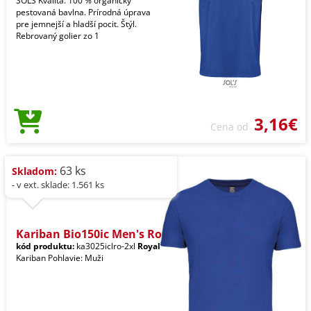
SOLS Kvalita. 100 % organicky
pestovaná bavlna. Prírodná úprava
pre jemnejší a hladší pocit. Štýl.
Rebrovaný golier zo 1
3,16€
Cena od
63 ks
Skladom:
- v ext. sklade: 1.561 ks
Kariban Bio150ic Men's Ro
kód produktu:
ka3025iclro-2xl
Royal
Kariban Pohlavie: Muži