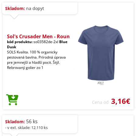
Skladom:
na dopyt
Sol's Crusader Men - Roun
kód produktu:
so03582de-2xl
Blue
Dusk
SOLS Kvalita. 100 % organicky
pestovaná bavlna. Prírodná úprava
pre jemnejší a hladší pocit. Štýl.
Rebrovaný golier zo 1
3,16€
Cena od
56 ks
Skladom:
- v ext. sklade: 12.110 ks