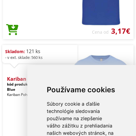
3,17€
Cena od
121 ks
Skladom:
- v ext. sklade: 560 ks
Kariban Bio150ic Men's Ro
kód produktu:
ka3025icsb-2xl
Stone
Používame cookies
Blue
Kariban Pohlavie: Muži
Súbory cookie a ďalšie
technológie sledovania
používame na zlepšenie
vášho zážitku z prehliadania
našich webových stránok, na