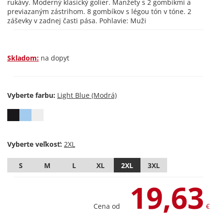
rukávy. Moderný klasický golier. Manžety s 2 gombíkmi a
previazaným zástrihom. 8 gombíkov s légou tón v tóne. 2
záševky v zadnej časti pása. Pohlavie: Muži
Skladom:
na dopyt
Vyberte farbu:
Vyberte veľkosť:
S
M
L
XL
2XL
3XL
19,63
Cena od
€