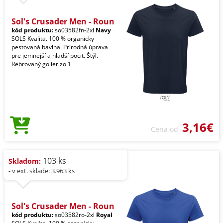
Sol's Crusader Men - Roun
kód produktu:
so03582fn-2xl
Navy
SOLS Kvalita. 100 % organicky
pestovaná bavlna. Prírodná úprava
pre jemnejší a hladší pocit. Štýl.
Rebrovaný golier zo 1
3,16€
Cena od
103 ks
Skladom:
- v ext. sklade: 3.963 ks
Sol's Crusader Men - Roun
kód produktu:
so03582ro-2xl
Royal