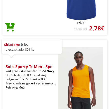
2,78€
Cena od
6 ks
Skladom:
- v ext. sklade: 891 ks
Sol's Sporty Tt Men - Spo
kód produktu:
so02073fn-2xl
Navy
SOLS Kvalita. 100 % priedušný
polyester. Štýl. Strihané a šité.
Previazanie na golieri a prieramkoch.
Pohlavie: Muži