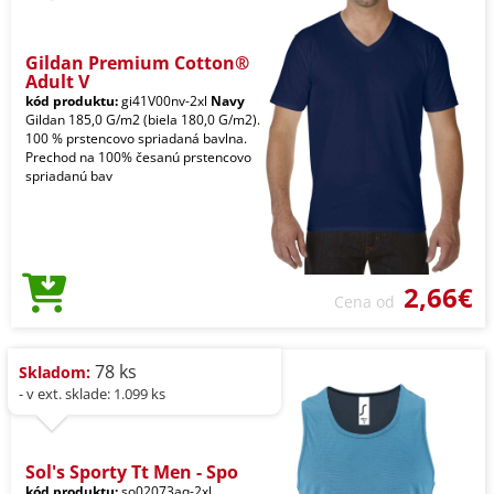
Gildan Premium Cotton®
Adult V
kód produktu:
gi41V00nv-2xl
Navy
Gildan 185,0 G/m2 (biela 180,0 G/m2).
100 % prstencovo spriadaná bavlna.
Prechod na 100% česanú prstencovo
spriadanú bav
2,66€
Cena od
78 ks
Skladom:
- v ext. sklade: 1.099 ks
Sol's Sporty Tt Men - Spo
kód produktu:
so02073aq-2xl