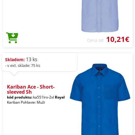
10,21€
Cena od
13 ks
Skladom:
- v ext. sklade: 75 ks
Kariban Ace - Short-
sleeved Sh
kód produktu:
ka551lro-2xl
Royal
Kariban Pohlavie: Muži