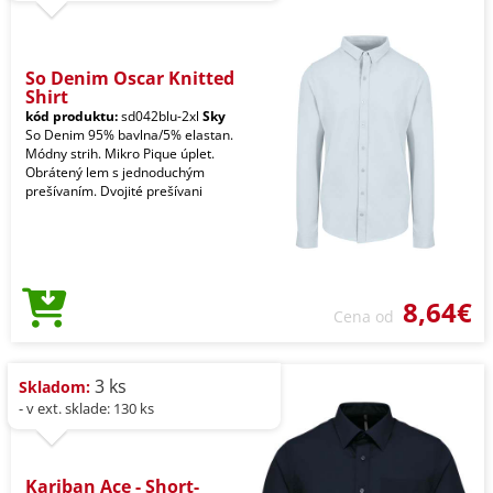
So Denim Oscar Knitted
Shirt
kód produktu:
sd042blu-2xl
Sky
So Denim 95% bavlna/5% elastan.
Módny strih. Mikro Pique úplet.
Obrátený lem s jednoduchým
prešívaním. Dvojité prešívani
8,64€
Cena od
3 ks
Skladom:
- v ext. sklade: 130 ks
Kariban Ace - Short-