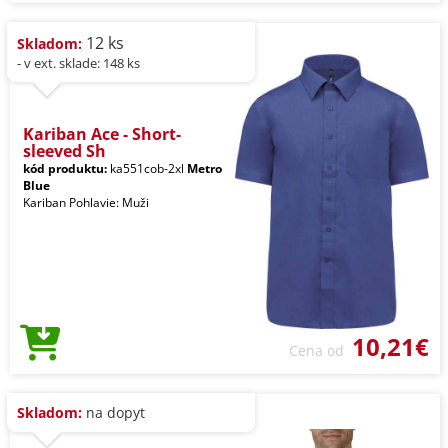
12 ks
Skladom:
- v ext. sklade: 148 ks
Kariban Ace - Short-
sleeved Sh
kód produktu:
ka551cob-2xl
Metro
Blue
Kariban Pohlavie: Muži
10,21€
Cena od
Skladom:
na dopyt