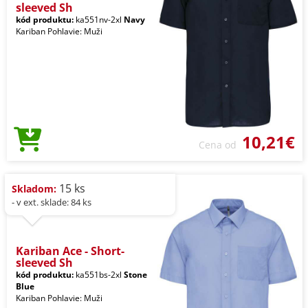
sleeved Sh
kód produktu:
ka551nv-2xl
Navy
Kariban Pohlavie: Muži
10,21€
Cena od
15 ks
Skladom:
- v ext. sklade: 84 ks
Kariban Ace - Short-
sleeved Sh
kód produktu:
ka551bs-2xl
Stone
Blue
Kariban Pohlavie: Muži