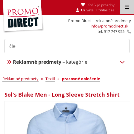
Košík je prázdny
Uživateľ:
Prihlásiť sa
Promo Direct – reklamné predmety
info@promodirect.sk
tel. 917 747 955
Reklamné predmety
– kategórie
»
»
Reklamné predmety
Textil
pracovné oblečenie
Sol's Blake Men - Long Sleeve Stretch Shirt