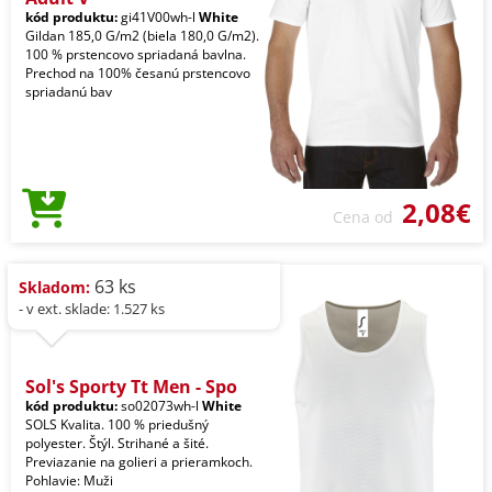
kód produktu:
gi41V00wh-l
White
Gildan 185,0 G/m2 (biela 180,0 G/m2).
100 % prstencovo spriadaná bavlna.
Prechod na 100% česanú prstencovo
spriadanú bav
2,08€
Cena od
63 ks
Skladom:
- v ext. sklade: 1.527 ks
Sol's Sporty Tt Men - Spo
kód produktu:
so02073wh-l
White
SOLS Kvalita. 100 % priedušný
polyester. Štýl. Strihané a šité.
Previazanie na golieri a prieramkoch.
Pohlavie: Muži