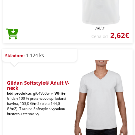
2,62€
Cena od
1.124 ks
Skladom:
Gildan Softstyle® Adult V-
neck
kód produktu:
gi64V00wh-l
White
Gildan 100 % prstencovo spriadaná
bavlna, 153,0 G/m2 (biela 144,0
G/m2). Tkanina Softstyle s vysokou
hustotou stehov, vy