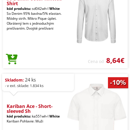
Shirt
kód produktu:
sd042wh-l
White
So Denim 95% bavlna/5% elastan.
Módny strih. Mikro Pique úplet.
Obrátený lem s jednoduchým
prešívaním. Dvojité prešívani
8,64€
Cena od
24 ks
Skladom:
- v ext. sklade: 1.834 ks
Kariban Ace - Short-
sleeved Sh
kód produktu:
ka551wh-l
White
Kariban Pohlavie: Muži