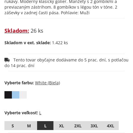
rukávy. Moderný klasický golier. Manžety s 2 gombíkmi a
previazaným zástrihom. 8 gombíkov s légou tón v tóne. 2
záševky v zadnej časti pása. Pohlavie: Muži
Skladom:
26 ks
Skladom v ext. sklade:
1.422 ks
Tento tovar obyčajne dodávame do 5 prac. dní, s potlačou
do 14 prac. dní
Vyberte farbu:
Vyberte veľkosť:
S
M
L
XL
2XL
3XL
4XL