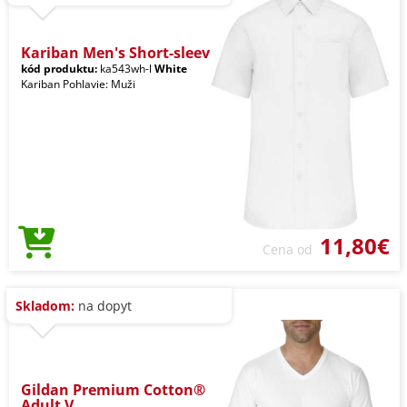
Kariban Men's Short-sleev
kód produktu:
ka543wh-l
White
Kariban Pohlavie: Muži
11,80€
Cena od
Skladom:
na dopyt
Gildan Premium Cotton®
Adult V