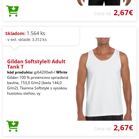
2,67€
Cena od
1.564 ks
Skladom:
- v ext. sklade: 3.312 ks
Gildan Softstyle® Adult
Tank T
kód produktu:
gi64200wh-l
White
Gildan 100 % prstencovo spriadaná
bavlna, 153,0 G/m2 (biela 144,0
G/m2). Tkanina Softstyle s vysokou
hustotou stehov, vy
2,67€
Cena od