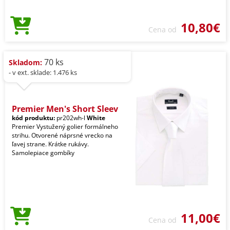
10,80€
Cena od
70 ks
Skladom:
- v ext. sklade: 1.476 ks
Premier Men's Short Sleev
kód produktu:
pr202wh-l
White
Premier Vystužený golier formálneho
strihu. Otvorené náprsné vrecko na
ľavej strane. Krátke rukávy.
Samolepiace gombíky
11,00€
Cena od