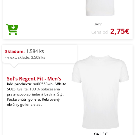
2,75€
Cena od
1.584 ks
Skladom:
- v ext. sklade: 3.508 ks
Sol's Regent Fit - Men’s
kód produktu:
so00553wh-l
White
SOLS Kvalita. 100 % poločesaná
prstencovo spriadaná bavlna. Štýl.
Páska vnútri goliera. Rebrovaný
okrúhly golier z elast