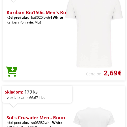
Kariban Bio150ic Men's Ro
kód produktu:
ka3025icwh-l
White
Kariban Pohlavie: Muži
2,69€
Cena od
179 ks
Skladom:
- v ext. sklade: 66.671 ks
Sol's Crusader Men - Roun
kód produktu:
so03582wh-l
White