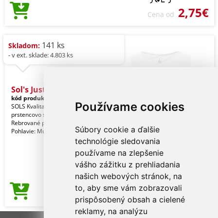
2,75€
Cena od
141 ks
Skladom:
- v ext. sklade: 4.803 ks
Sol's Justin - Men's
kód produktu:
so11465wh-l
White
Používame cookies
SOLS Kvalita. 100 % poločesaná
prstencovo spriadaná bavlna. Štýl.
Rebrované previazanie. Rúrkový.
Súbory cookie a ďalšie
Pohlavie: Muži
technológie sledovania
používame na zlepšenie
vášho zážitku z prehliadania
našich webových stránok, na
to, aby sme vám zobrazovali
2,86€
Cena od
prispôsobený obsah a cielené
reklamy, na analýzu