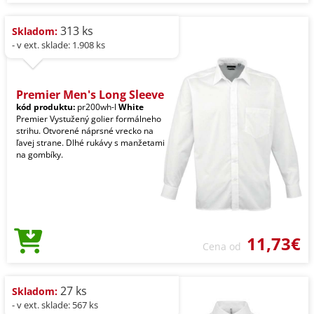
313 ks
Skladom:
- v ext. sklade: 1.908 ks
Premier Men's Long Sleeve
kód produktu:
pr200wh-l
White
Premier Vystužený golier formálneho
strihu. Otvorené náprsné vrecko na
ľavej strane. Dlhé rukávy s manžetami
na gombíky.
11,73€
Cena od
27 ks
Skladom:
- v ext. sklade: 567 ks