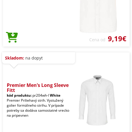
9,19€
Cena od
Skladom:
na dopyt
Premier Men’s Long Sleeve
Fitt
kód produktu:
pr204wh-l
White
Premier Priliehavý strih. Vystužený
golier formálneho strihu. V prípade
potreby sa dodáva samostatné vrecko
na pripevnen