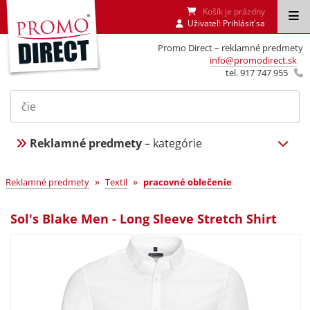
Košík je prázdny
Uživateľ:
Prihlásiť sa
Promo Direct – reklamné predmety
info@promodirect.sk
tel. 917 747 955
Reklamné predmety
– kategórie
»
»
Reklamné predmety
Textil
pracovné oblečenie
Sol's Blake Men - Long Sleeve Stretch Shirt