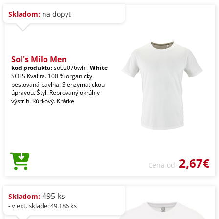
Skladom:
na dopyt
Sol's Milo Men
kód produktu:
so02076wh-l
White
SOLS Kvalita. 100 % organicky
pestovaná bavlna. S enzymatickou
úpravou. Štýl. Rebrovaný okrúhly
výstrih. Rúrkový. Krátke
2,67€
Cena od
495 ks
Skladom:
- v ext. sklade: 49.186 ks