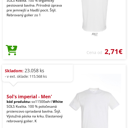
SOLS Kvalita. 100 % organicky
pestovaná bavlna. Prírodná úprava
pre jemnejší a hladší pocit. Štýl.
Rebrovaný golier zo 1
2,71€
Cena od
23.058 ks
Skladom:
- v ext. sklade: 115.568 ks
Sol's imperial - Men'
kód produktu:
so11500wh-l
White
SOLS Kvalita. 100 % poločesaná
prstencovo spriadaná bavlna. Štýl.
Výstužná páska na krku. Elastanový
rebrovaný golier. K