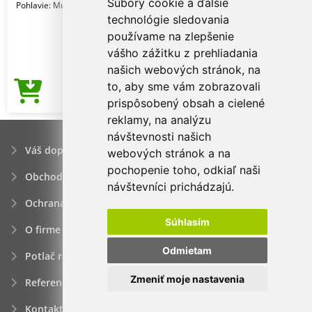
Súbory cookie a ďalšie
Pohlavie: Muži
technológie sledovania
používame na zlepšenie
vášho zážitku z prehliadania
našich webových stránok, na
to, aby sme vám zobrazovali
2,86€
Cena od
prispôsobený obsah a cielené
reklamy, na analýzu
návštevnosti našich
Váš dopyt
webových stránok a na
pochopenie toho, odkiaľ naši
Obchodné podmienky
návštevníci prichádzajú.
Ochrana osobných údajov
Súhlasím
O firme
Odmietam
Potlač reklamných predmetov
Zmeniť moje nastavenia
Referencie
Kontakt