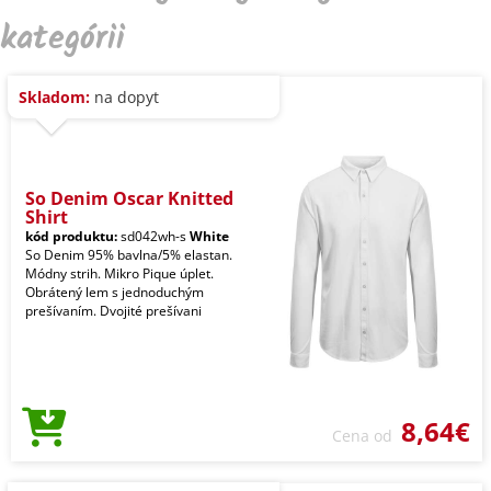
kategórii
Skladom:
na dopyt
So Denim Oscar Knitted
Shirt
kód produktu:
sd042wh-s
White
So Denim 95% bavlna/5% elastan.
Módny strih. Mikro Pique úplet.
Obrátený lem s jednoduchým
prešívaním. Dvojité prešívani
8,64€
Cena od