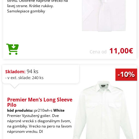
strihu. Otvorené náprsné vrecko na
ľavej strane. Krátke rukávy.
Samolepiace gombíky
11,00€
Cena od
94 ks
Skladom:
- v ext. sklade: 240 ks
Premier Men’s Long Sleeve
Pilo
kód produktu:
pr210wh-s
White
Premier Vystužený golier. Dve
náprsné vrecká s diagonálnym švom,
na gombíky. Vrecko na pero na ľavom
náprsnom vrecku. Dl