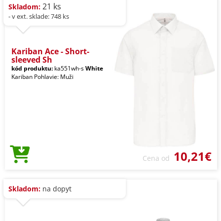
21 ks
Skladom:
- v ext. sklade: 748 ks
Kariban Ace - Short-
sleeved Sh
kód produktu:
ka551wh-s
White
Kariban Pohlavie: Muži
10,21€
Cena od
Skladom:
na dopyt