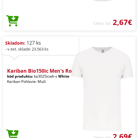
2,67€
Cena od
127 ks
Skladom:
- v ext. sklade: 23.563 ks
Kariban Bio150ic Men's Ro
kód produktu:
ka3025icwh-s
White
Kariban Pohlavie: Muži
2,69€
Cena od