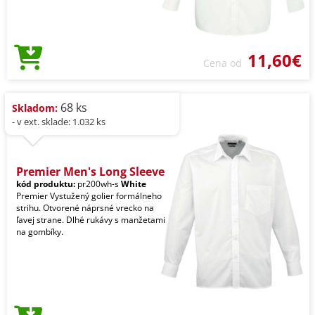
11,60€
Cena od
68 ks
Skladom:
- v ext. sklade: 1.032 ks
Premier Men's Long Sleeve
kód produktu:
pr200wh-s
White
Premier Vystužený golier formálneho
strihu. Otvorené náprsné vrecko na
ľavej strane. Dlhé rukávy s manžetami
na gombíky.