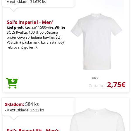
- v ext. sklade: 31.639 ks
Sol's imperial - Men'
kód produktu:
so11500wh-s
White
SOLS Kvalita. 100 % poločesaná
prstencovo spriadaná bavlna. Štýl.
Výstužná páska na krku. Elastanový
rebrovaný golier. K
2,75€
Cena od
584 ks
Skladom:
- v ext. sklade: 2.522 ks
Sol's Regent Fit - Men’s