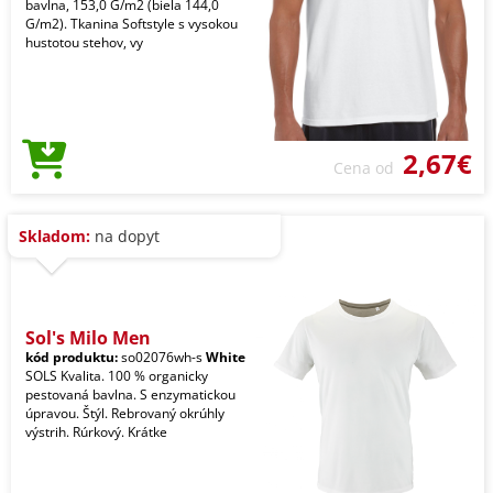
bavlna, 153,0 G/m2 (biela 144,0
G/m2). Tkanina Softstyle s vysokou
hustotou stehov, vy
2,67€
Cena od
Skladom:
na dopyt
Sol's Milo Men
kód produktu:
so02076wh-s
White
SOLS Kvalita. 100 % organicky
pestovaná bavlna. S enzymatickou
úpravou. Štýl. Rebrovaný okrúhly
výstrih. Rúrkový. Krátke