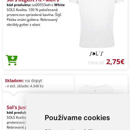
kód produktu:
so00553wh-s
White
SOLS Kvalita. 100 % poločesaná
prstencovo spriadaná bavlna. Štýl.
Páska vnútri goliera. Rebrovaný
okrúhly golier z elast
2,75€
Cena od
Skladom:
na dopyt
- v ext. sklade: 4.348 ks
Sol's Justin - Men's
kód produktu:
so11465wh-s
White
Používame cookies
SOLS Kvalita. 100 % poločesaná
prstencovo spriadaná bavlna. Štýl.
Rebrované previazanie. Rúrkový.