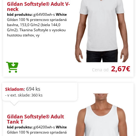
Gildan Softstyle® Adult V-
neck
kód produktu:
gi64V00wh-s
White
Gildan 100 % prstencovo spriadaná
bavlna, 153,0 G/m2 (biela 144,0
G/m2). Tkanina Softstyle s vysokou
hustotou stehov, vy
2,67€
Cena od
694 ks
Skladom:
- v ext. sklade: 360 ks
Gildan Softstyle® Adult
Tank T
kód produktu:
gi64200wh-s
White
Gildan 100 % prstencovo spriadaná