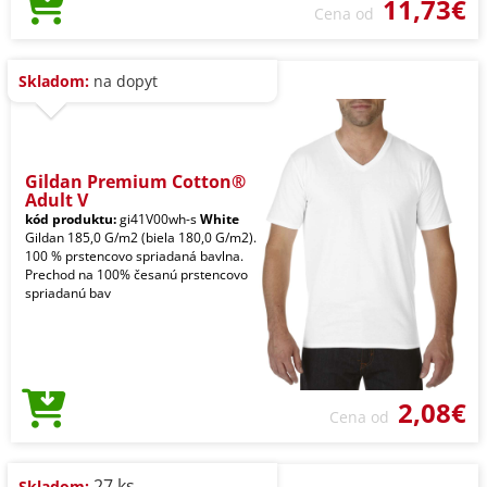
11,73€
Cena od
Skladom:
na dopyt
Gildan Premium Cotton®
Adult V
kód produktu:
gi41V00wh-s
White
Gildan 185,0 G/m2 (biela 180,0 G/m2).
100 % prstencovo spriadaná bavlna.
Prechod na 100% česanú prstencovo
spriadanú bav
2,08€
Cena od
27 ks
Skladom: