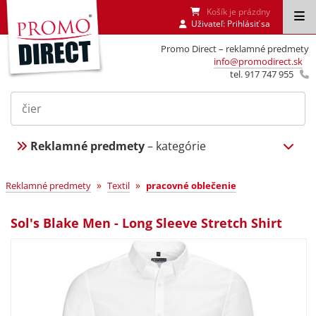
Košík je prázdny
Uživateľ:
Prihlásiť sa
Promo Direct – reklamné predmety
info@promodirect.sk
tel. 917 747 955
Reklamné predmety
– kategórie
»
»
Reklamné predmety
Textil
pracovné oblečenie
Sol's Blake Men - Long Sleeve Stretch Shirt