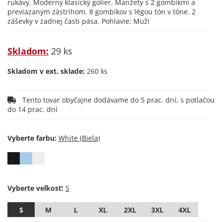
rukávy. Moderný klasický golier. Manžety s 2 gombíkmi a
previazaným zástrihom. 8 gombíkov s légou tón v tóne. 2
záševky v zadnej časti pása. Pohlavie: Muži
Skladom:
29 ks
Skladom v ext. sklade:
260 ks
Tento tovar obyčajne dodávame do 5 prac. dní, s potlačou
do 14 prac. dní
Vyberte farbu:
Vyberte veľkosť:
S
M
L
XL
2XL
3XL
4XL