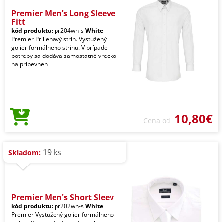
Premier Men’s Long Sleeve
Fitt
kód produktu:
pr204wh-s
White
Premier Priliehavý strih. Vystužený
golier formálneho strihu. V prípade
potreby sa dodáva samostatné vrecko
na pripevnen
10,80€
Cena od
19 ks
Skladom:
Premier Men's Short Sleev
kód produktu:
pr202wh-s
White
Premier Vystužený golier formálneho