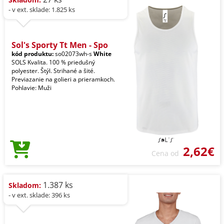
- v ext. sklade: 1.825 ks
Sol's Sporty Tt Men - Spo
kód produktu:
so02073wh-s
White
SOLS Kvalita. 100 % priedušný
polyester. Štýl. Strihané a šité.
Previazanie na golieri a prieramkoch.
Pohlavie: Muži
2,62€
Cena od
1.387 ks
Skladom:
- v ext. sklade: 396 ks