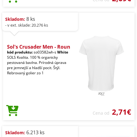
8 ks
Skladom:
- v ext. sklade: 20.276 ks
Sol's Crusader Men - Roun
kód produktu:
so03582wh-s
White
SOLS Kvalita. 100 % organicky
pestovaná bavlna. Prírodná úprava
pre jemnejší a hladší pocit. Štýl.
Rebrovaný golier zo 1
2,71€
Cena od
6.213 ks
Skladom: