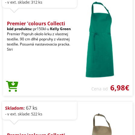
- v ext. sklade: 312 ks
Premier 'colours Collecti
kód produktu:
pr150kl-u
Kelly Green
Premier Popruh okolo krku z vlastnej
textílie. 90 cm dlhé popruhy z vlastnej
textílie. Posuvná nastavovacia pracka.
Stri
6,98€
Cena od
67 ks
Skladom:
- v ext. sklade: 522 ks