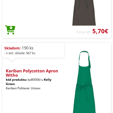
5,70€
Cena od
190 ks
Skladom:
- v ext. sklade: 967 ks
Kariban Polycotton Apron
Witho
kód produktu:
ka8000kl-u
Kelly
Green
Kariban Pohlavie: Unisex