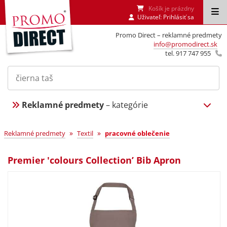
Košík je prázdny
Uživateľ:
Prihlásiť sa
Promo Direct – reklamné predmety
info@promodirect.sk
tel. 917 747 955
Reklamné predmety
– kategórie
»
»
Reklamné predmety
Textil
pracovné oblečenie
Premier 'colours Collection’ Bib Apron