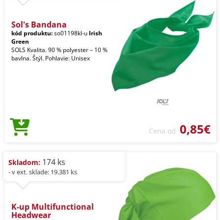
Sol's Bandana
kód produktu:
so01198kl-u
Irish
Green
SOLS Kvalita. 90 % polyester – 10 %
bavlna. Štýl. Pohlavie: Unisex
0,85€
Cena od
174 ks
Skladom:
- v ext. sklade: 19.381 ks
K-up Multifunctional
Headwear