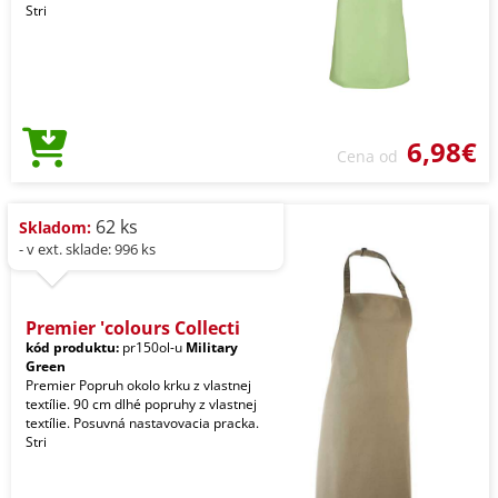
Stri
6,98€
Cena od
62 ks
Skladom:
- v ext. sklade: 996 ks
Premier 'colours Collecti
kód produktu:
pr150ol-u
Military
Green
Premier Popruh okolo krku z vlastnej
textílie. 90 cm dlhé popruhy z vlastnej
textílie. Posuvná nastavovacia pracka.
Stri