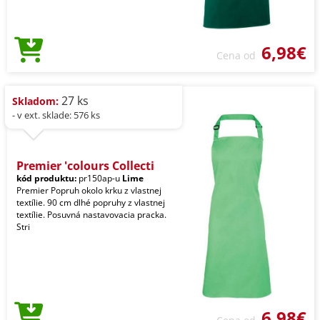
6,98€
Cena od
27 ks
Skladom:
- v ext. sklade: 576 ks
Premier 'colours Collecti
kód produktu:
pr150ap-u
Lime
Premier Popruh okolo krku z vlastnej
textílie. 90 cm dlhé popruhy z vlastnej
textílie. Posuvná nastavovacia pracka.
Stri
6,98€