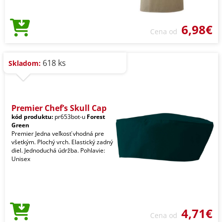
6,98€
Cena od
618 ks
Skladom:
Premier Chef’s Skull Cap
kód produktu:
pr653bot-u
Forest
Green
Premier Jedna veľkosť vhodná pre
všetkým. Plochý vrch. Elastický zadný
diel. Jednoduchá údržba. Pohlavie:
Unisex
4,71€
Cena od