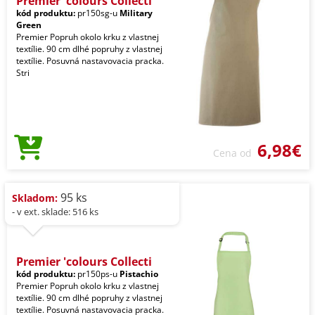
Premier 'colours Collecti
kód produktu:
pr150sg-u
Military
Green
Premier Popruh okolo krku z vlastnej
textílie. 90 cm dlhé popruhy z vlastnej
textílie. Posuvná nastavovacia pracka.
Stri
6,98€
Cena od
95 ks
Skladom:
- v ext. sklade: 516 ks
Premier 'colours Collecti
kód produktu:
pr150ps-u
Pistachio
Premier Popruh okolo krku z vlastnej
textílie. 90 cm dlhé popruhy z vlastnej
textílie. Posuvná nastavovacia pracka.