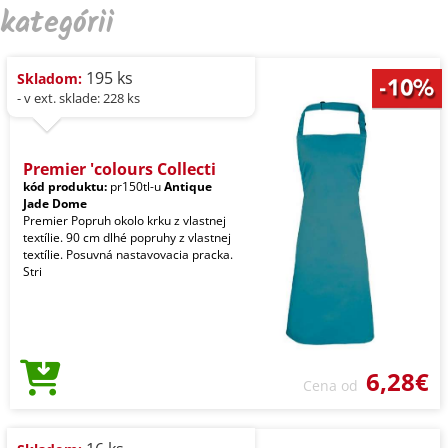
kategórii
195 ks
Skladom:
- v ext. sklade: 228 ks
Premier 'colours Collecti
kód produktu:
pr150tl-u
Antique
Jade Dome
Premier Popruh okolo krku z vlastnej
textílie. 90 cm dlhé popruhy z vlastnej
textílie. Posuvná nastavovacia pracka.
Stri
6,28€
Cena od