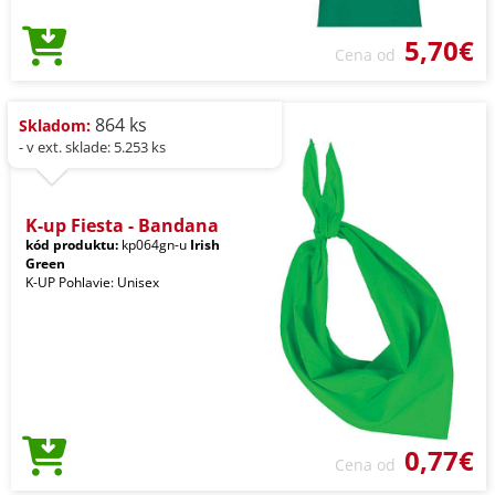
5,70€
Cena od
864 ks
Skladom:
- v ext. sklade: 5.253 ks
K-up Fiesta - Bandana
kód produktu:
kp064gn-u
Irish
Green
K-UP Pohlavie: Unisex
0,77€
Cena od