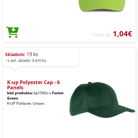
1,04€
Cena od
19 ks
Skladom:
- v ext. sklade: 3.410 ks
K-up Polyester Cap - 6
Panels
kód produktu:
kp156fo-u
Forest
Green
K-UP Pohlavie: Unisex