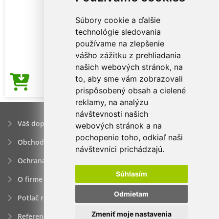
Súbory cookie a ďalšie
technológie sledovania
používame na zlepšenie
vášho zážitku z prehliadania
našich webových stránok, na
to, aby sme vám zobrazovali
1,31€
Cena od
prispôsobený obsah a cielené
reklamy, na analýzu
návštevnosti našich
Váš dopyt
webových stránok a na
pochopenie toho, odkiaľ naši
Obchodné podmienky
návštevníci prichádzajú.
Ochrana osobných údajov
Súhlasím
O firme
Odmietam
Potlač reklamných predmetov
Zmeniť moje nastavenia
Referencie