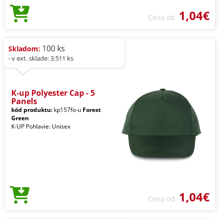
1,04€
Cena od
100 ks
Skladom:
- v ext. sklade: 3.511 ks
K-up Polyester Cap - 5
Panels
kód produktu:
kp157fo-u
Forest
Green
K-UP Pohlavie: Unisex
1,04€
Cena od