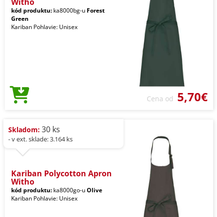
Witho
kód produktu:
ka8000bg-u
Forest
Green
Kariban Pohlavie: Unisex
5,70€
Cena od
30 ks
Skladom:
- v ext. sklade: 3.164 ks
Kariban Polycotton Apron
Witho
kód produktu:
ka8000go-u
Olive
Kariban Pohlavie: Unisex