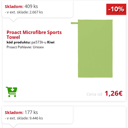
409 ks
Skladom:
- v ext. sklade: 2.667 ks
Proact Microfibre Sports
Towel
kód produktu:
pa573li-u
Kiwi
Proact Pohlavie: Unisex
1,26€
Cena od
177 ks
Skladom:
- v ext. sklade: 9.446 ks