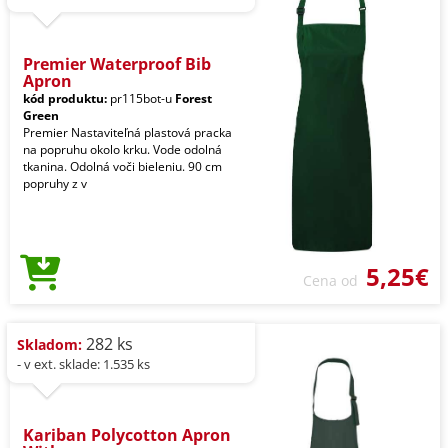
Premier Waterproof Bib
Apron
kód produktu:
pr115bot-u
Forest
Green
Premier Nastaviteľná plastová pracka
na popruhu okolo krku. Vode odolná
tkanina. Odolná voči bieleniu. 90 cm
popruhy z v
5,25€
Cena od
282 ks
Skladom:
- v ext. sklade: 1.535 ks
Kariban Polycotton Apron