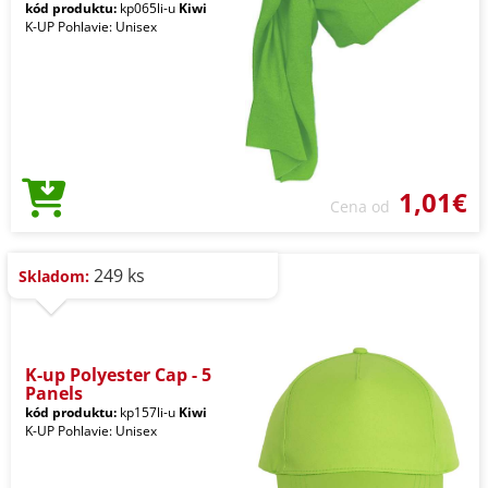
kód produktu:
kp065li-u
Kiwi
K-UP Pohlavie: Unisex
1,01€
Cena od
249 ks
Skladom:
K-up Polyester Cap - 5
Panels
kód produktu:
kp157li-u
Kiwi
K-UP Pohlavie: Unisex