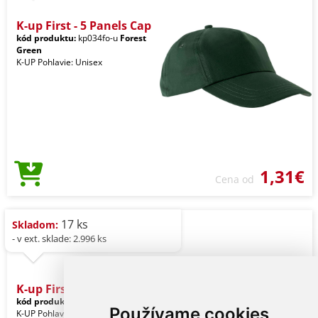
K-up First - 5 Panels Cap
kód produktu:
kp034fo-u
Forest
Green
K-UP Pohlavie: Unisex
1,31€
Cena od
17 ks
Skladom:
- v ext. sklade: 2.996 ks
K-up First - 5 Panels Cap
kód produktu:
kp034kl-u
Kelly Green
Používame cookies
K-UP Pohlavie: Unisex