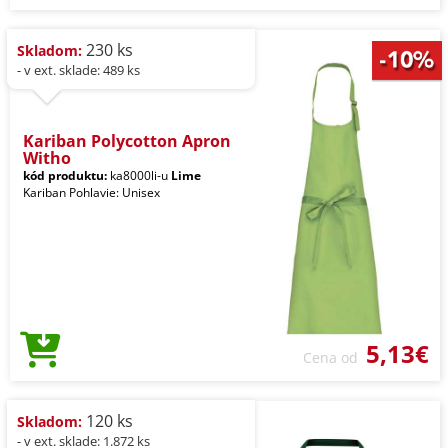
230 ks
Skladom:
- v ext. sklade: 489 ks
Kariban Polycotton Apron
Witho
kód produktu:
ka8000li-u
Lime
Kariban Pohlavie: Unisex
5,13€
Cena od
120 ks
Skladom:
- v ext. sklade: 1.872 ks