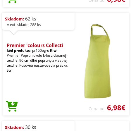
Cena od
62 ks
Skladom:
- v ext. sklade: 288 ks
Premier 'colours Collecti
kód produktu:
pr150og-u
Kiwi
Premier Popruh okolo krku z vlastnej
textílie. 90 cm dlhé popruhy z vlastnej
textílie. Posuvná nastavovacia pracka.
Stri
6,98€
Cena od
30 ks
Skladom: