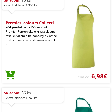
16 ks
Skladom:
- v ext. sklade: 1.356 ks
Premier 'colours Collecti
kód produktu:
pr150li-u
Kiwi
Premier Popruh okolo krku z vlastnej
textílie. 90 cm dlhé popruhy z vlastnej
textílie. Posuvná nastavovacia pracka.
Stri
6,98€
Cena od
56 ks
Skladom:
- v ext. sklade: 1.740 ks