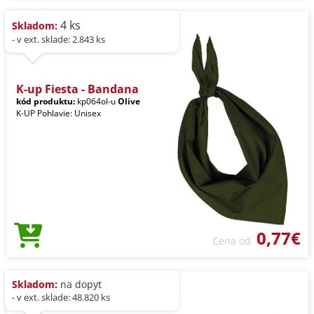
4 ks
Skladom:
- v ext. sklade: 2.843 ks
K-up Fiesta - Bandana
kód produktu:
kp064ol-u
Olive
K-UP Pohlavie: Unisex
0,77€
Cena od
Skladom:
na dopyt
- v ext. sklade: 48.820 ks