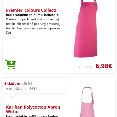
Premier 'colours Collecti
kód produktu:
pr150rc-u
Heliconia
Premier Popruh okolo krku z vlastnej
textílie. 90 cm dlhé popruhy z vlastnej
textílie. Posuvná nastavovacia pracka.
Stri
6,98€
Cena od
39 ks
Skladom:
- v ext. sklade: 1.564 ks
Kariban Polycotton Apron
Witho
kód produktu:
ka8000dpi-u
Azalea