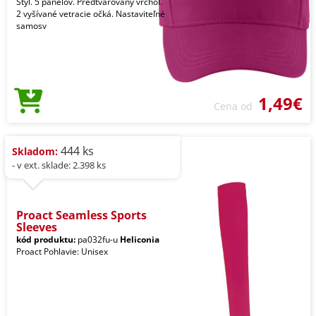
Štýl. 5 panelov. Predtvarovaný vrchol.
2 vyšívané vetracie očká. Nastaviteľné
samosv
1,49€
Cena od
444 ks
Skladom:
- v ext. sklade: 2.398 ks
Proact Seamless Sports
Sleeves
kód produktu:
pa032fu-u
Heliconia
Proact Pohlavie: Unisex