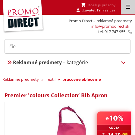
Košík je prázdny
Uživateľ:
Prihlásiť sa
Promo Direct – reklamné predmety
info@promodirect.sk
tel. 917 747 955
Reklamné predmety
– kategórie
»
»
Reklamné predmety
Textil
pracovné oblečenie
Premier 'colours Collection’ Bib Apron
10%
🔥
AKCIA
2
14
20
04