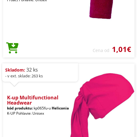
1,01€
Cena od
32 ks
Skladom:
- v ext. sklade: 263 ks
K-up Multifunctional
Headwear
kód produktu:
kp065fu-u
Heliconia
K-UP Pohlavie: Unisex