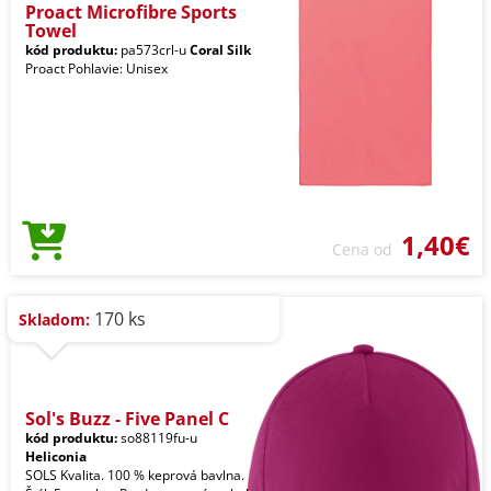
Proact Microfibre Sports
Towel
kód produktu:
pa573crl-u
Coral Silk
Proact Pohlavie: Unisex
1,40€
Cena od
170 ks
Skladom:
Sol's Buzz - Five Panel C
kód produktu:
so88119fu-u
Heliconia
SOLS Kvalita. 100 % keprová bavlna.