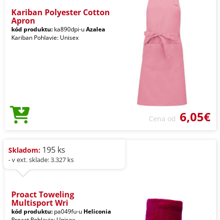
Kariban Polyester Cotton
Apron
kód produktu:
ka890dpi-u
Azalea
Kariban Pohlavie: Unisex
6,05€
Cena od
195 ks
Skladom:
- v ext. sklade: 3.327 ks
Proact Toweling
Multisport Wri
kód produktu:
pa049fu-u
Heliconia
Proact Pohlavie: Unisex