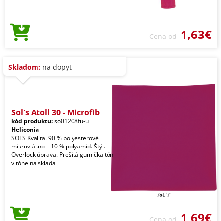
1,63€
Cena od
Skladom:
na dopyt
Sol's Atoll 30 - Microfib
kód produktu:
so01208fu-u
Heliconia
SOLS Kvalita. 90 % polyesterové
mikrovlákno – 10 % polyamid. Štýl.
Overlock úprava. Prešitá gumička tón
v tóne na sklada
1,69€
Cena od