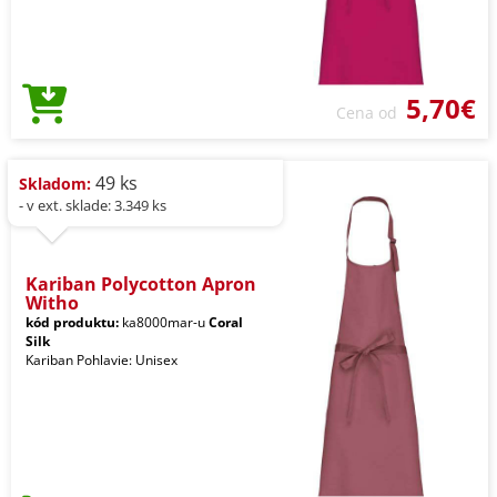
5,70€
Cena od
49 ks
Skladom:
- v ext. sklade: 3.349 ks
Kariban Polycotton Apron
Witho
kód produktu:
ka8000mar-u
Coral
Silk
Kariban Pohlavie: Unisex