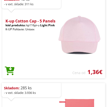
- v ext. sklade: 311 ks
K-up Cotton Cap - 5 Panels
kód produktu:
kp116pi-u
Light Pink
K-UP Pohlavie: Unisex
1,36€
Cena od
285 ks
Skladom:
- v ext. sklade: 3.936 ks