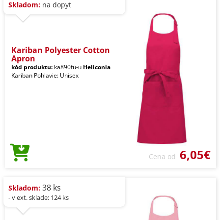
Skladom:
na dopyt
Kariban Polyester Cotton
Apron
kód produktu:
ka890fu-u
Heliconia
Kariban Pohlavie: Unisex
6,05€
Cena od
38 ks
Skladom:
- v ext. sklade: 124 ks