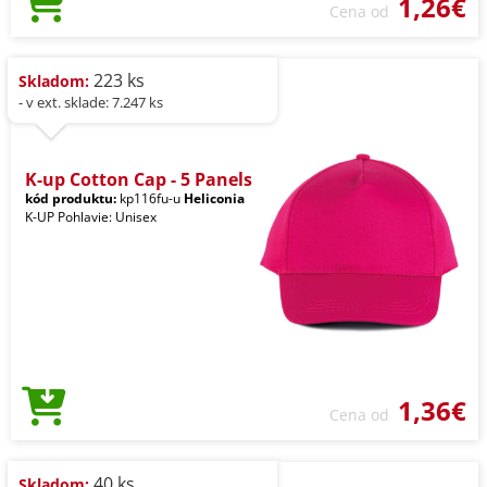
1,26€
Cena od
223 ks
Skladom:
- v ext. sklade: 7.247 ks
K-up Cotton Cap - 5 Panels
kód produktu:
kp116fu-u
Heliconia
K-UP Pohlavie: Unisex
1,36€
Cena od
40 ks
Skladom: