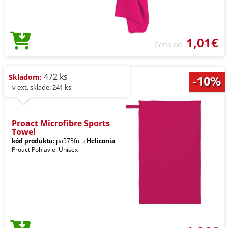
1,01€
Cena od
472 ks
Skladom:
- v ext. sklade: 241 ks
Proact Microfibre Sports
Towel
kód produktu:
pa573fu-u
Heliconia
Proact Pohlavie: Unisex