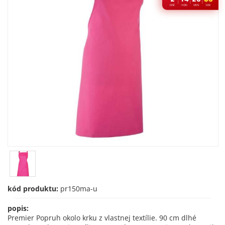
:
:
:
DNÍ
HOD
MIN
SEK
kód produktu:
pr150ma-u
popis:
Premier Popruh okolo krku z vlastnej textílie. 90 cm dlhé