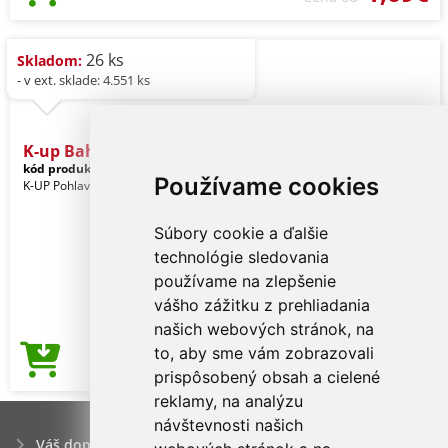
26 ks
Skladom:
- v ext. sklade: 4.551 ks
K-up Bahia - 7 Panels Cap
kód produktu:
kp013fu-u
Heliconia
Používame cookies
K-UP Pohlavie: Unisex
Súbory cookie a ďalšie
technológie sledovania
používame na zlepšenie
vášho zážitku z prehliadania
našich webových stránok, na
to, aby sme vám zobrazovali
1,69€
Cena od
prispôsobený obsah a cielené
reklamy, na analýzu
návštevnosti našich
Váš dopyt