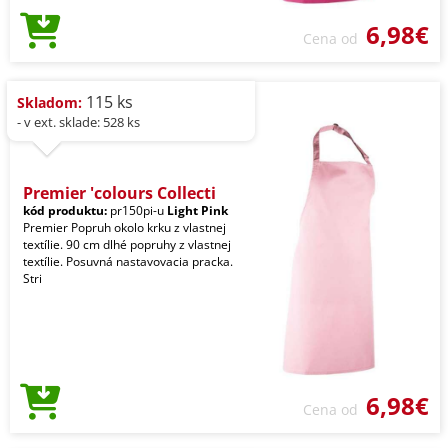
6,98€
Cena od
115 ks
Skladom:
- v ext. sklade: 528 ks
Premier 'colours Collecti
kód produktu:
pr150pi-u
Light Pink
Premier Popruh okolo krku z vlastnej
textílie. 90 cm dlhé popruhy z vlastnej
textílie. Posuvná nastavovacia pracka.
Stri
6,98€
Cena od