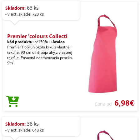
63 ks
Skladom:
- v ext. sklade: 720 ks
Premier 'colours Collecti
kód produktu:
pr150fu-u
Azalea
Premier Popruh okolo krku z vlastnej
textílie. 90 cm dlhé popruhy z vlastnej
textílie. Posuvná nastavovacia pracka.
Stri
6,98€
Cena od
38 ks
Skladom:
- v ext. sklade: 648 ks