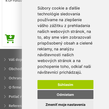
K-UP Pohlavie: Unisex
Súbory cookie a ďalšie
technológie sledovania
používame na zlepšenie
vášho zážitku z prehliadania
našich webových stránok, na
to, aby sme vám zobrazovali
1,82€
Cena od
prispôsobený obsah a cielené
reklamy, na analýzu
návštevnosti našich
Váš dopyt
webových stránok a na
pochopenie toho, odkiaľ naši
Obchodné podmienky
návštevníci prichádzajú.
Ochrana osobných údajov
Súhlasím
O firme
Odmietam
Potlač reklamných predmetov
Zmeniť moje nastavenia
Referencie