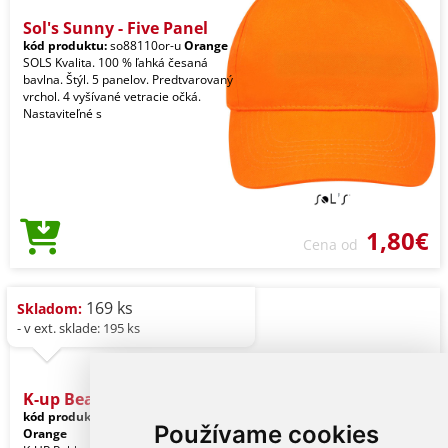
Sol's Sunny - Five Panel
kód produktu:
so88110or-u
Orange
SOLS Kvalita. 100 % ľahká česaná
bavlna. Štýl. 5 panelov. Predtvarovaný
vrchol. 4 vyšívané vetracie očká.
Nastaviteľné s
1,80€
Cena od
169 ks
Skladom:
- v ext. sklade: 195 ks
K-up Beanie
kód produktu:
kp031or-u
Tennessee
Používame cookies
Orange