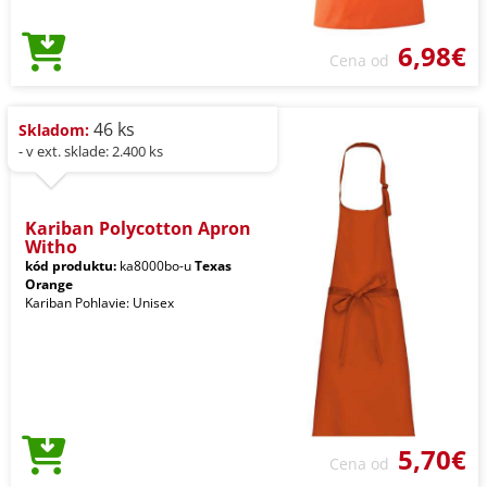
6,98€
Cena od
46 ks
Skladom:
- v ext. sklade: 2.400 ks
Kariban Polycotton Apron
Witho
kód produktu:
ka8000bo-u
Texas
Orange
Kariban Pohlavie: Unisex
5,70€
Cena od