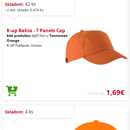
42 ks
Skladom:
- v ext. sklade: 6.474 ks
K-up Bahia - 7 Panels Cap
kód produktu:
kp013or-u
Tennessee
Orange
K-UP Pohlavie: Unisex
1,69€
Cena od
4 ks
Skladom: