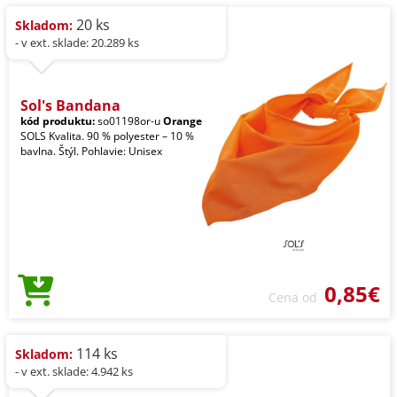
20 ks
Skladom:
- v ext. sklade: 20.289 ks
Sol's Bandana
kód produktu:
so01198or-u
Orange
SOLS Kvalita. 90 % polyester – 10 %
bavlna. Štýl. Pohlavie: Unisex
0,85€
Cena od
114 ks
Skladom:
- v ext. sklade: 4.942 ks