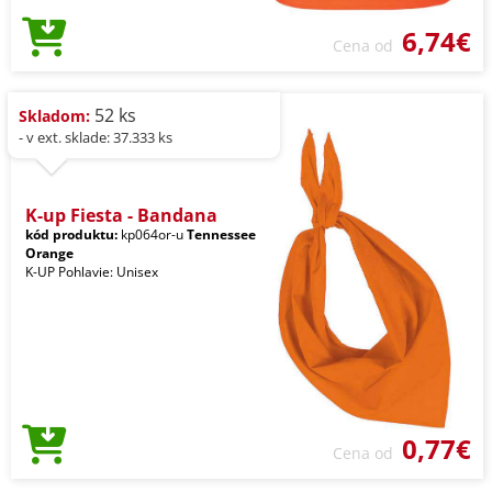
6,74€
Cena od
52 ks
Skladom:
- v ext. sklade: 37.333 ks
K-up Fiesta - Bandana
kód produktu:
kp064or-u
Tennessee
Orange
K-UP Pohlavie: Unisex
0,77€
Cena od