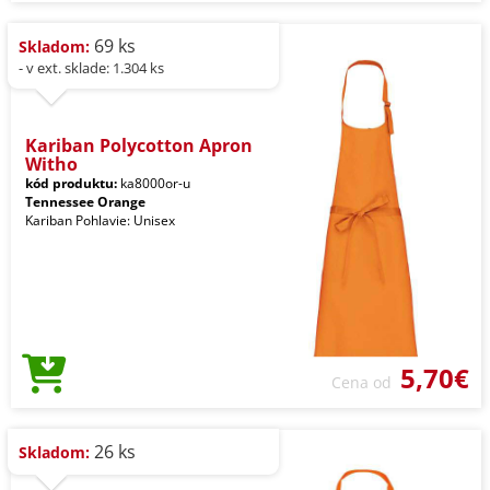
69 ks
Skladom:
- v ext. sklade: 1.304 ks
Kariban Polycotton Apron
Witho
kód produktu:
ka8000or-u
Tennessee Orange
Kariban Pohlavie: Unisex
5,70€
Cena od
26 ks
Skladom: