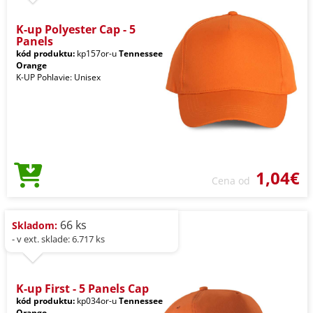
K-up Polyester Cap - 5
Panels
kód produktu:
kp157or-u
Tennessee
Orange
K-UP Pohlavie: Unisex
1,04€
Cena od
66 ks
Skladom:
- v ext. sklade: 6.717 ks
K-up First - 5 Panels Cap
kód produktu:
kp034or-u
Tennessee
Orange