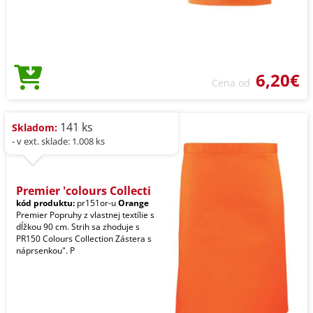
6,20€
Cena od
141 ks
Skladom:
- v ext. sklade: 1.008 ks
Premier 'colours Collecti
kód produktu:
pr151or-u
Orange
Premier Popruhy z vlastnej textílie s
dĺžkou 90 cm. Strih sa zhoduje s
PR150 Colours Collection Zástera s
náprsenkou". P