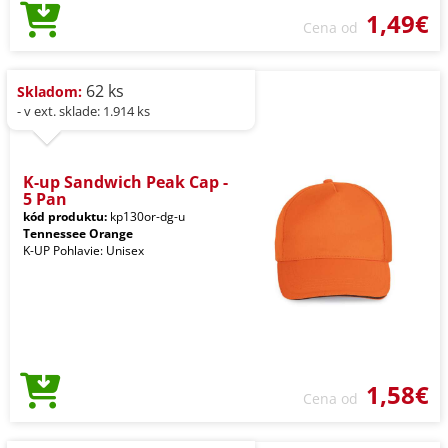
1,49€
Cena od
62 ks
Skladom:
- v ext. sklade: 1.914 ks
K-up Sandwich Peak Cap -
5 Pan
kód produktu:
kp130or-dg-u
Tennessee Orange
K-UP Pohlavie: Unisex
1,58€
Cena od