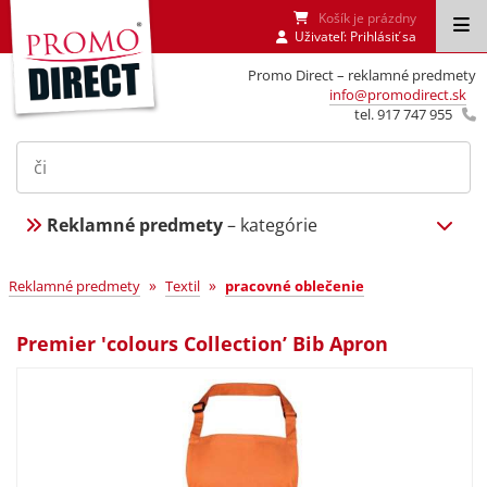
Košík je prázdny
Uživateľ:
Prihlásiť sa
Promo Direct – reklamné predmety
info@promodirect.sk
tel. 917 747 955
Reklamné predmety
– kategórie
»
»
Reklamné predmety
Textil
pracovné oblečenie
Premier 'colours Collection’ Bib Apron