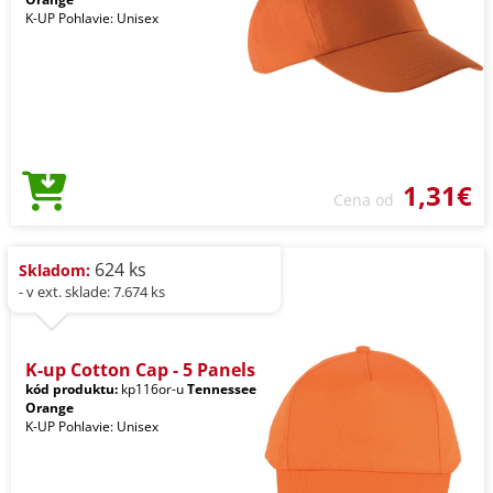
K-UP Pohlavie: Unisex
1,31€
Cena od
624 ks
Skladom:
- v ext. sklade: 7.674 ks
K-up Cotton Cap - 5 Panels
kód produktu:
kp116or-u
Tennessee
Orange
K-UP Pohlavie: Unisex