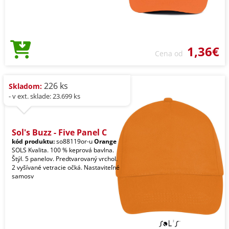
1,36€
Cena od
226 ks
Skladom:
- v ext. sklade: 23.699 ks
Sol's Buzz - Five Panel C
kód produktu:
so88119or-u
Orange
SOLS Kvalita. 100 % keprová bavlna.
Štýl. 5 panelov. Predtvarovaný vrchol.
2 vyšívané vetracie očká. Nastaviteľné
samosv