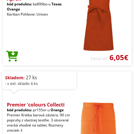
kód produktu:
ka890bo-u
Texas
Orange
Kariban Pohlavie: Unisex
6,05€
Cena od
27 ks
Skladom:
- v ext. sklade: 6 ks
Premier 'colours Collecti
kód produktu:
pr155or-u
Orange
Premier Krátka barová zástera. 90 cm
popruhy z vlastnej textílie. 3 otvorené
vrecká vhodné na tablet. Rozmery
vreciek: š