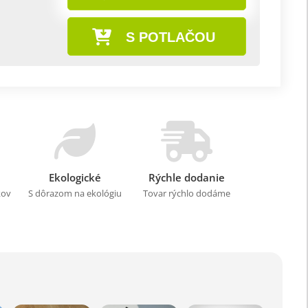
S POTLAČOU
Ekologické
Rýchle dodanie
kov
S dôrazom na ekológiu
Tovar rýchlo dodáme