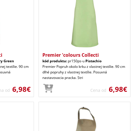
ti
Premier 'colours Collecti
ry Green
kód produktu:
pr150ps-u
Pistachio
nej textílie. 90 cm
Premier Popruh okolo krku z vlastnej textílie. 90 cm
Posuvná
dlhé popruhy z vlastnej textílie. Posuvná
nastavovacia pracka. Stri
6,98€
6,98€
na od
Cena od