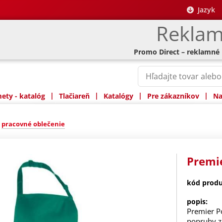
Jazyk
Reklam
Promo Direct – reklamné
|
|
|
|
ty - katalóg
Tlačiareň
Katalógy
Pre zákazníkov
Na
»
pracovné oblečenie
Premie
kód produ
popis:
Premier Po
popruhy z 