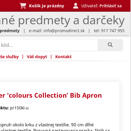
Košík je prázdny
Uživateľ:
Prihlásiť sa
né predmety a darčeky
 predmety
| e-mail:
info@promodirect.sk
| tel: 917 747 955
|
|
še služby
Váš dopyt
Kontakt
r 'colours Collection’ Bib Apron
ktu:
pr150kl-u
pruh okolo krku z vlastnej textílie. 90 cm dlhé
vlastnej textílie. Posuvná nastavovacia pracka. Strih sa