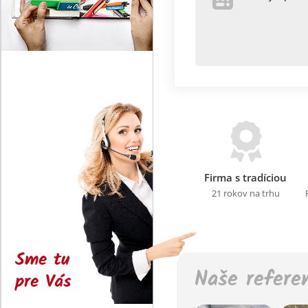
Firma s tradíciou
21 rokov na trhu
Sme tu
Naše refere
pre Vás