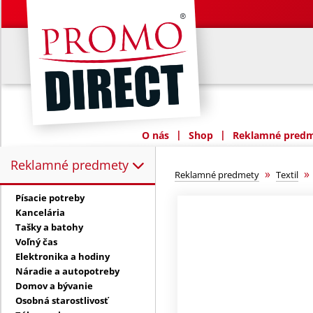
|
|
O nás
Shop
Reklamné predme
Reklamné predmety
Reklamné predmety:
»
Reklamné predmety
Textil
Písacie potreby
Kancelária
Tašky a batohy
Voľný čas
Elektronika a hodiny
Náradie a autopotreby
Domov a bývanie
Osobná starostlivosť