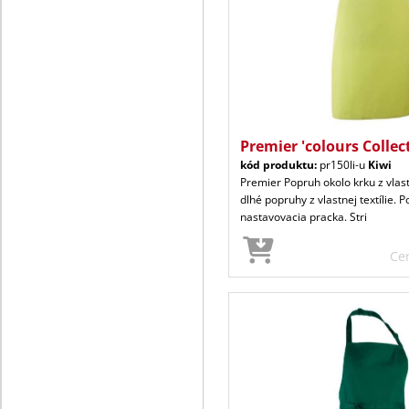
Premier 'colours Collec
kód produktu:
pr150li-u
Kiwi
Premier Popruh okolo krku z vlast
dlhé popruhy z vlastnej textílie. 
nastavovacia pracka. Stri
Ce