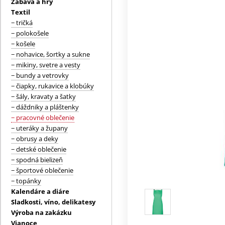
Zábava a hry
Textil
− tričká
− polokošele
− košele
− nohavice, šortky a sukne
− mikiny, svetre a vesty
− bundy a vetrovky
− čiapky, rukavice a klobúky
− šály, kravaty a šatky
− dáždniky a pláštenky
− pracovné oblečenie
− uteráky a župany
− obrusy a deky
− detské oblečenie
− spodná bielizeň
− športové oblečenie
− topánky
Kalendáre a diáre
Sladkosti, víno, delikatesy
Výroba na zakázku
Vianoce