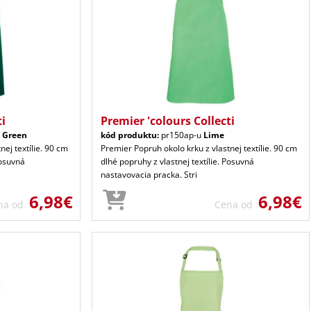
ti
Premier 'colours Collecti
t Green
kód produktu:
pr150ap-u
Lime
nej textílie. 90 cm
Premier Popruh okolo krku z vlastnej textílie. 90 cm
Posuvná
dlhé popruhy z vlastnej textílie. Posuvná
nastavovacia pracka. Stri
6,98€
6,98€
na od
Cena od