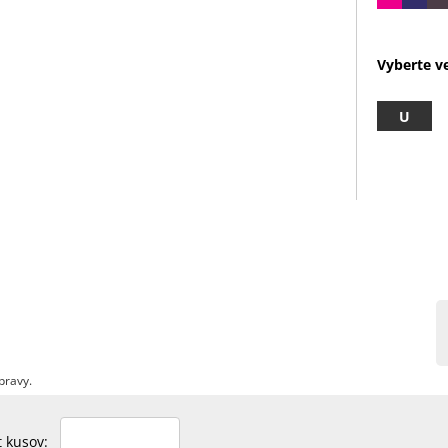
Vyberte ve
U
pravy.
et kusov: