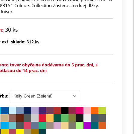
PR151 Colours Collection Zástera strednej dĺžky.
 Unisex
m:
30 ks
ext. sklade:
312 ks
ento tovar obyčajne dodávame do 5 prac. dní, s
otlačou do 14 prac. dní
rbu: