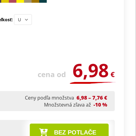
ľkosť:
6,98
cena od
€
6,98 – 7,76 €
Ceny podľa množstva
-10 %
Množstevná zľava až
BEZ POTLAČE