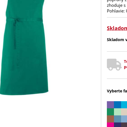
zhoduje s 
Pohlavie:
Sklado
Skladom v 
T
p
Vyberte fa