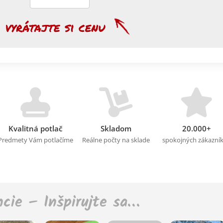
Kvalitná potlač
Skladom
20.000+
Predmety Vám potlačíme
Reálne počty na sklade
spokojných zákazní
ncie – Inšpirujte sa…