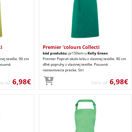
ti
Premier 'colours Collecti
kód produktu:
pr150em-u
Kelly Green
nej textílie. 90 cm
Premier Popruh okolo krku z vlastnej textílie. 90 cm
Posuvná
dlhé popruhy z vlastnej textílie. Posuvná
nastavovacia pracka. Stri
6,98€
6,98€
na od
Cena od