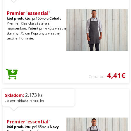
Premier 'essential'
kód produktu:
pr165ro-u
Cobalt
Premier Klasická zástera s
náprsenkou. Patent pri krku z vlastnej
tkaniny. 75 cm Popruhy z vlastnej
textílie. Pohlavie:
4,41€
Cena od
2.173 ks
Skladom:
- v ext. sklade: 1.100 ks
Premier 'essential'
kód produktu:
pr165nv-u
Navy