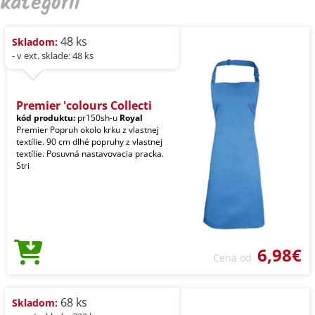
kategórii
48 ks
Skladom:
- v ext. sklade: 48 ks
Premier 'colours Collecti
kód produktu:
pr150sh-u
Royal
Premier Popruh okolo krku z vlastnej
textílie. 90 cm dlhé popruhy z vlastnej
textílie. Posuvná nastavovacia pracka.
Stri
6,98€
Cena od
68 ks
Skladom: