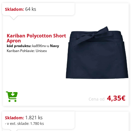
64 ks
Skladom:
Kariban Polycotton Short
Apron
kód produktu:
ka896nv-u
Navy
Kariban Pohlavie: Unisex
4,35€
Cena od
1.821 ks
Skladom:
- v ext. sklade: 1.780 ks