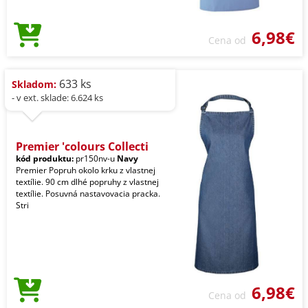
6,98€
Cena od
633 ks
Skladom:
- v ext. sklade: 6.624 ks
Premier 'colours Collecti
kód produktu:
pr150nv-u
Navy
Premier Popruh okolo krku z vlastnej
textílie. 90 cm dlhé popruhy z vlastnej
textílie. Posuvná nastavovacia pracka.
Stri
6,98€
Cena od