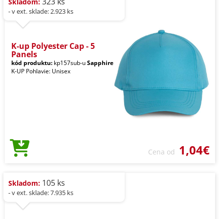
323 ks
Skladom:
- v ext. sklade: 2.923 ks
K-up Polyester Cap - 5
Panels
kód produktu:
kp157sub-u
Sapphire
K-UP Pohlavie: Unisex
1,04€
Cena od
105 ks
Skladom:
- v ext. sklade: 7.935 ks