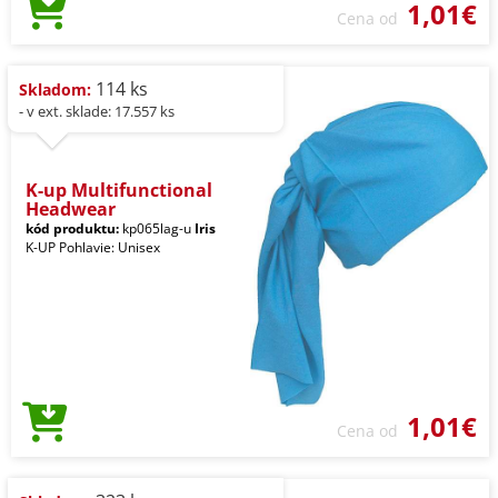
1,01€
Cena od
114 ks
Skladom:
- v ext. sklade: 17.557 ks
K-up Multifunctional
Headwear
kód produktu:
kp065lag-u
Iris
K-UP Pohlavie: Unisex
1,01€
Cena od