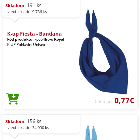
191 ks
Skladom:
- v ext. sklade: 9.736 ks
K-up Fiesta - Bandana
kód produktu:
kp064lro-u
Royal
K-UP Pohlavie: Unisex
0,77€
Cena od
156 ks
Skladom:
- v ext. sklade: 34.090 ks