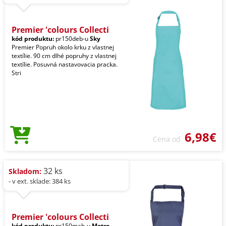
Premier 'colours Collecti
kód produktu:
pr150deb-u
Sky
Premier Popruh okolo krku z vlastnej
textílie. 90 cm dlhé popruhy z vlastnej
textílie. Posuvná nastavovacia pracka.
Stri
6,98€
Cena od
32 ks
Skladom:
- v ext. sklade: 384 ks
Premier 'colours Collecti
kód produktu:
pr150mab-u
Metro