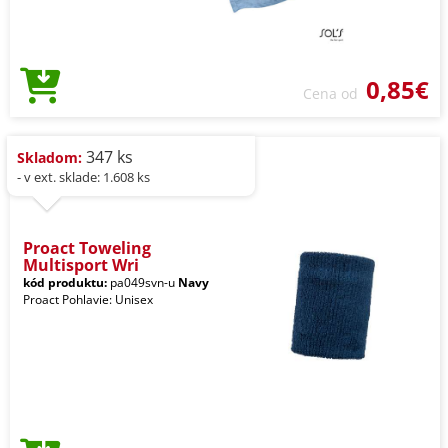
0,85€
Cena od
347 ks
Skladom:
- v ext. sklade: 1.608 ks
Proact Toweling
Multisport Wri
kód produktu:
pa049svn-u
Navy
Proact Pohlavie: Unisex