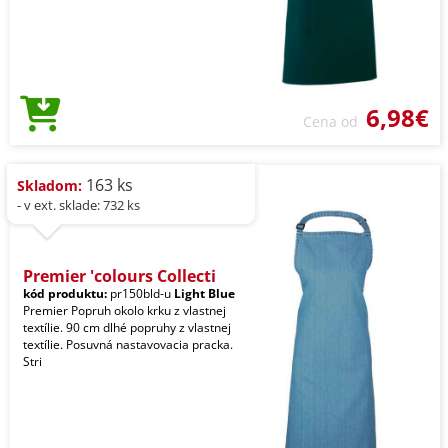
6,98€
Cena od
163 ks
Skladom:
- v ext. sklade: 732 ks
Premier 'colours Collecti
kód produktu:
pr150bld-u
Light Blue
Premier Popruh okolo krku z vlastnej
textílie. 90 cm dlhé popruhy z vlastnej
textílie. Posuvná nastavovacia pracka.
Stri