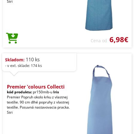
Stri
6,98€
Cena od
110 ks
Skladom:
- v ext. sklade: 174 ks
Premier 'colours Collecti
kód produktu:
pr150mib-u
Iris
Premier Popruh okolo krku z vlastnej
textílie. 90 cm dlhé popruhy z vlastnej
textílie. Posuvná nastavovacia pracka.
Stri