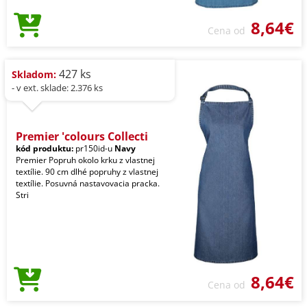
8,64€
Cena od
427 ks
Skladom:
- v ext. sklade: 2.376 ks
Premier 'colours Collecti
kód produktu:
pr150id-u
Navy
Premier Popruh okolo krku z vlastnej
textílie. 90 cm dlhé popruhy z vlastnej
textílie. Posuvná nastavovacia pracka.
Stri
8,64€
Cena od