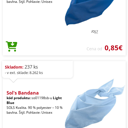
bavlna. Štýl. Pohlavie: Unisex
0,85€
Cena od
237 ks
Skladom:
- v ext. sklade: 8.262 ks
Sol's Bandana
kód produktu:
so01198sb-u
Light
Blue
SOLS Kvalita. 90 % polyester – 10 %
bavlna. Štýl. Pohlavie: Unisex