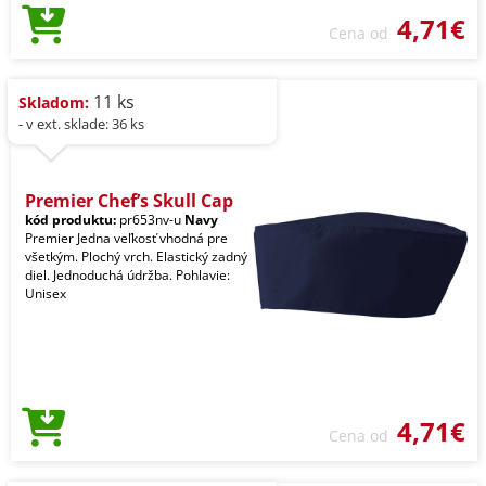
4,71€
Cena od
11 ks
Skladom:
- v ext. sklade: 36 ks
Premier Chef’s Skull Cap
kód produktu:
pr653nv-u
Navy
Premier Jedna veľkosť vhodná pre
všetkým. Plochý vrch. Elastický zadný
diel. Jednoduchá údržba. Pohlavie:
Unisex
4,71€
Cena od