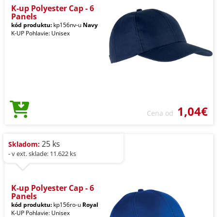
K-up Polyester Cap - 6
Panels
kód produktu:
kp156nv-u
Navy
K-UP Pohlavie: Unisex
1,04€
Cena od
25 ks
Skladom:
- v ext. sklade: 11.622 ks
K-up Polyester Cap - 6
Panels
kód produktu:
kp156ro-u
Royal
K-UP Pohlavie: Unisex