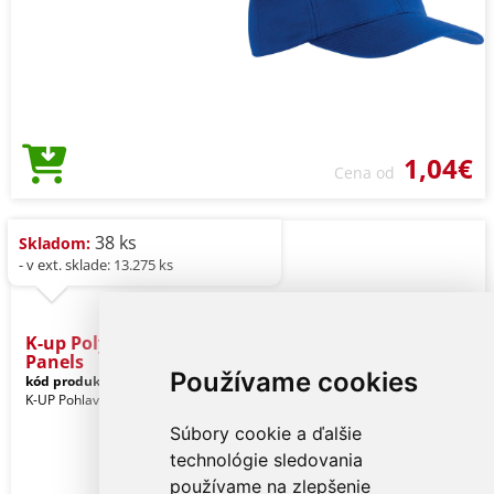
1,04€
Cena od
38 ks
Skladom:
- v ext. sklade: 13.275 ks
K-up Polyester Cap - 5
Panels
Používame cookies
kód produktu:
kp157nv-u
Navy
K-UP Pohlavie: Unisex
Súbory cookie a ďalšie
technológie sledovania
používame na zlepšenie