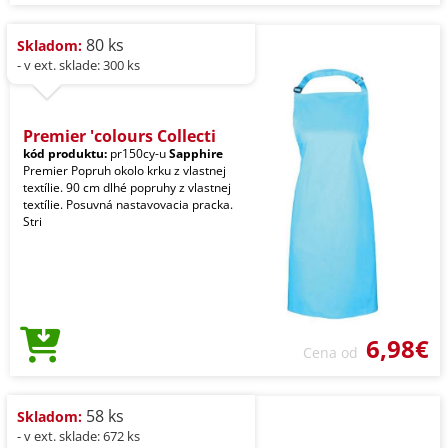
80 ks
Skladom:
- v ext. sklade: 300 ks
Premier 'colours Collecti
kód produktu:
pr150cy-u
Sapphire
Premier Popruh okolo krku z vlastnej
textílie. 90 cm dlhé popruhy z vlastnej
textílie. Posuvná nastavovacia pracka.
Stri
6,98€
Cena od
58 ks
Skladom:
- v ext. sklade: 672 ks