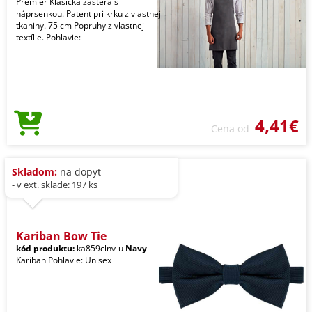
Premier Klasická zástera s
náprsenkou. Patent pri krku z vlastnej
tkaniny. 75 cm Popruhy z vlastnej
textílie. Pohlavie:
4,41€
Cena od
Skladom:
na dopyt
- v ext. sklade: 197 ks
Kariban Bow Tie
kód produktu:
ka859clnv-u
Navy
Kariban Pohlavie: Unisex