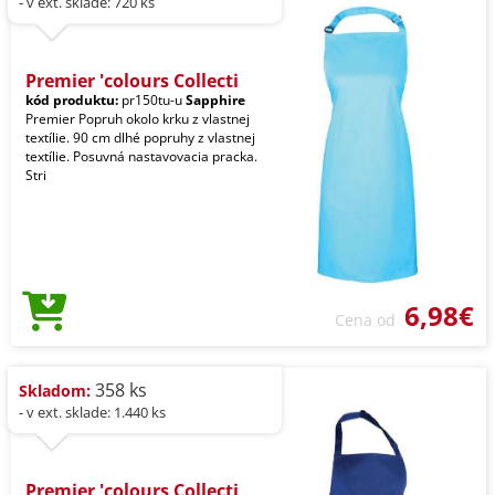
- v ext. sklade: 720 ks
Premier 'colours Collecti
kód produktu:
pr150tu-u
Sapphire
Premier Popruh okolo krku z vlastnej
textílie. 90 cm dlhé popruhy z vlastnej
textílie. Posuvná nastavovacia pracka.
Stri
6,98€
Cena od
358 ks
Skladom:
- v ext. sklade: 1.440 ks
Premier 'colours Collecti