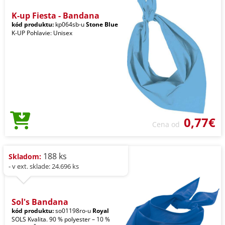
K-up Fiesta - Bandana
kód produktu:
kp064sb-u
Stone Blue
K-UP Pohlavie: Unisex
0,77€
Cena od
188 ks
Skladom:
- v ext. sklade: 24.696 ks
Sol's Bandana
kód produktu:
so01198ro-u
Royal
SOLS Kvalita. 90 % polyester – 10 %