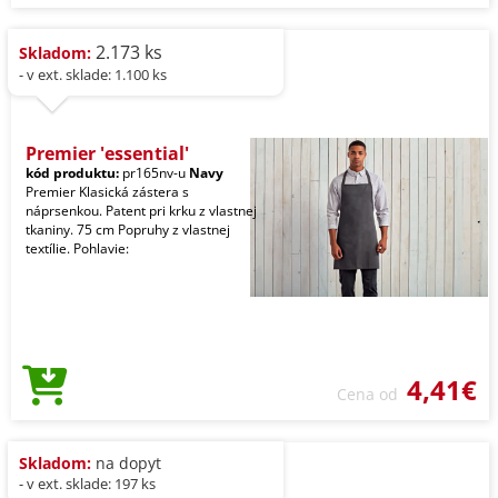
2.173 ks
Skladom:
- v ext. sklade: 1.100 ks
Premier 'essential'
kód produktu:
pr165nv-u
Navy
Premier Klasická zástera s
náprsenkou. Patent pri krku z vlastnej
tkaniny. 75 cm Popruhy z vlastnej
textílie. Pohlavie:
4,41€
Cena od
Skladom:
na dopyt
- v ext. sklade: 197 ks