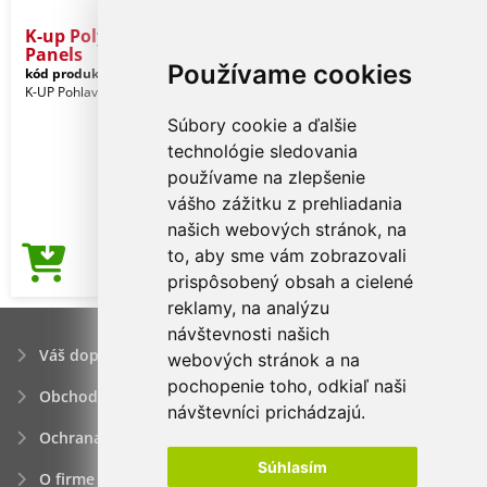
K-up Polyester Cap - 5
Panels
Používame cookies
kód produktu:
kp157nv-u
Navy
K-UP Pohlavie: Unisex
Súbory cookie a ďalšie
technológie sledovania
používame na zlepšenie
vášho zážitku z prehliadania
našich webových stránok, na
to, aby sme vám zobrazovali
1,04€
Cena od
prispôsobený obsah a cielené
reklamy, na analýzu
návštevnosti našich
Váš dopyt
webových stránok a na
pochopenie toho, odkiaľ naši
Obchodné podmienky
návštevníci prichádzajú.
Ochrana osobných údajov
Súhlasím
O firme