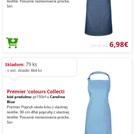
textílie. Posuvná nastavovacia pracka.
Stri
6,98€
Cena od
79 ks
Skladom:
- v ext. sklade: 864 ks
Premier 'colours Collecti
kód produktu:
pr150cf-u
Carolina
Blue
Premier Popruh okolo krku z vlastnej
textílie. 90 cm dlhé popruhy z vlastnej
textílie. Posuvná nastavovacia pracka.
Stri