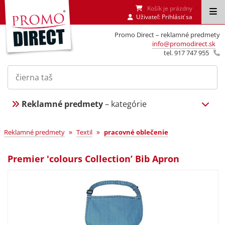
Košík je prázdny
Uživateľ:
Prihlásiť sa
Promo Direct – reklamné predmety
info@promodirect.sk
tel. 917 747 955
Reklamné predmety
– kategórie
»
»
Reklamné predmety
Textil
pracovné oblečenie
Premier 'colours Collection’ Bib Apron