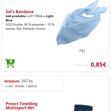
Sol's Bandana
kód produktu:
so01198sb-u
Light
Blue
SOLS Kvalita. 90 % polyester – 10 %
bavlna. Štýl. Pohlavie: Unisex
0,85€
Cena od
347 ks
Skladom:
- v ext. sklade: 1.608 ks
Proact Toweling
Multisport Wri