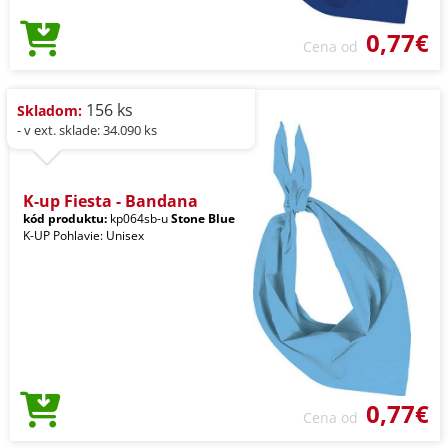
0,77€
Cena od
156 ks
Skladom:
- v ext. sklade: 34.090 ks
K-up Fiesta - Bandana
kód produktu:
kp064sb-u
Stone Blue
K-UP Pohlavie: Unisex
0,77€
Cena od