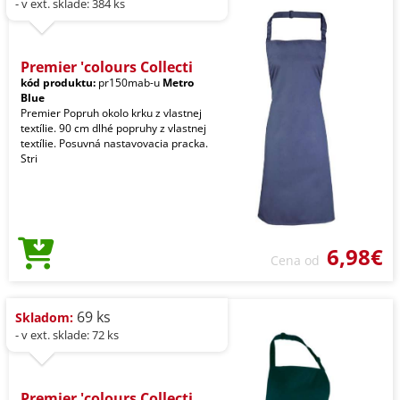
- v ext. sklade: 384 ks
Premier 'colours Collecti
kód produktu:
pr150mab-u
Metro
Blue
Premier Popruh okolo krku z vlastnej
textílie. 90 cm dlhé popruhy z vlastnej
textílie. Posuvná nastavovacia pracka.
Stri
6,98€
Cena od
69 ks
Skladom:
- v ext. sklade: 72 ks
Premier 'colours Collecti