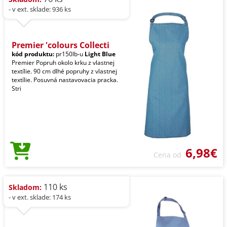
- v ext. sklade: 936 ks
Premier 'colours Collecti
kód produktu:
pr150lb-u
Light Blue
Premier Popruh okolo krku z vlastnej
textílie. 90 cm dlhé popruhy z vlastnej
textílie. Posuvná nastavovacia pracka.
Stri
6,98€
Cena od
110 ks
Skladom:
- v ext. sklade: 174 ks