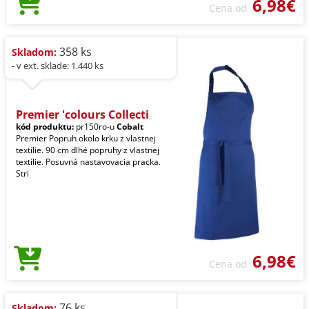
6,98€
Cena od
358 ks
Skladom:
- v ext. sklade: 1.440 ks
Premier 'colours Collecti
kód produktu:
pr150ro-u
Cobalt
Premier Popruh okolo krku z vlastnej
textílie. 90 cm dlhé popruhy z vlastnej
textílie. Posuvná nastavovacia pracka.
Stri
6,98€
Cena od
76 ks
Skladom: