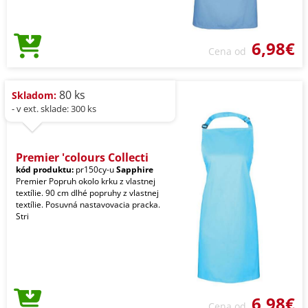
6,98€
Cena od
80 ks
Skladom:
- v ext. sklade: 300 ks
Premier 'colours Collecti
kód produktu:
pr150cy-u
Sapphire
Premier Popruh okolo krku z vlastnej
textílie. 90 cm dlhé popruhy z vlastnej
textílie. Posuvná nastavovacia pracka.
Stri
6,98€
Cena od