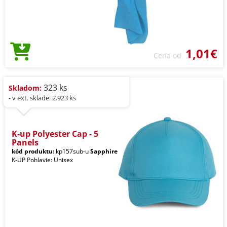
1,01€
Cena od
323 ks
Skladom:
- v ext. sklade: 2.923 ks
K-up Polyester Cap - 5
Panels
kód produktu:
kp157sub-u
Sapphire
K-UP Pohlavie: Unisex