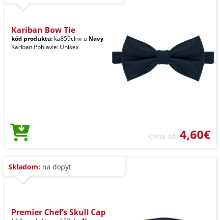
Kariban Bow Tie
kód produktu:
ka859clnv-u
Navy
Kariban Pohlavie: Unisex
4,60€
Cena od
Skladom:
na dopyt
Premier Chef’s Skull Cap