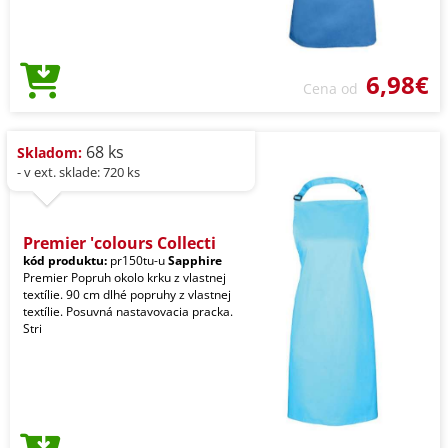
6,98€
Cena od
68 ks
Skladom:
- v ext. sklade: 720 ks
Premier 'colours Collecti
kód produktu:
pr150tu-u
Sapphire
Premier Popruh okolo krku z vlastnej
textílie. 90 cm dlhé popruhy z vlastnej
textílie. Posuvná nastavovacia pracka.
Stri