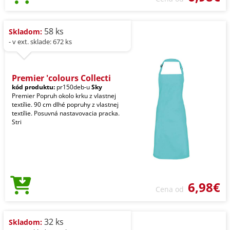
58 ks
Skladom:
- v ext. sklade: 672 ks
Premier 'colours Collecti
kód produktu:
pr150deb-u
Sky
Premier Popruh okolo krku z vlastnej
textílie. 90 cm dlhé popruhy z vlastnej
textílie. Posuvná nastavovacia pracka.
Stri
6,98€
Cena od
32 ks
Skladom: