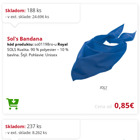
188 ks
Skladom:
- v ext. sklade: 24.696 ks
Sol's Bandana
kód produktu:
so01198ro-u
Royal
SOLS Kvalita. 90 % polyester – 10 %
bavlna. Štýl. Pohlavie: Unisex
0,85€
Cena od
237 ks
Skladom:
- v ext. sklade: 8.262 ks