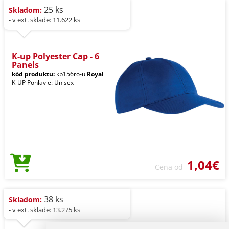
25 ks
Skladom:
- v ext. sklade: 11.622 ks
K-up Polyester Cap - 6
Panels
kód produktu:
kp156ro-u
Royal
K-UP Pohlavie: Unisex
1,04€
Cena od
38 ks
Skladom:
- v ext. sklade: 13.275 ks