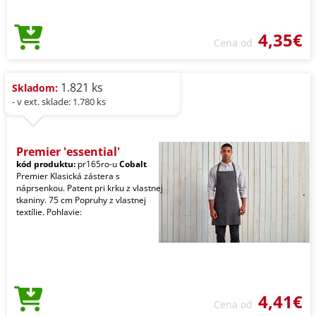
4,35€
Cena od
1.821 ks
Skladom:
- v ext. sklade: 1.780 ks
Premier 'essential'
kód produktu:
pr165ro-u
Cobalt
Premier Klasická zástera s
náprsenkou. Patent pri krku z vlastnej
tkaniny. 75 cm Popruhy z vlastnej
textílie. Pohlavie:
4,41€
Cena od