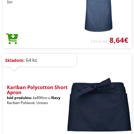
Stri
8,64€
Cena od
64 ks
Skladom:
Kariban Polycotton Short
Apron
kód produktu:
ka896nv-u
Navy
Kariban Pohlavie: Unisex