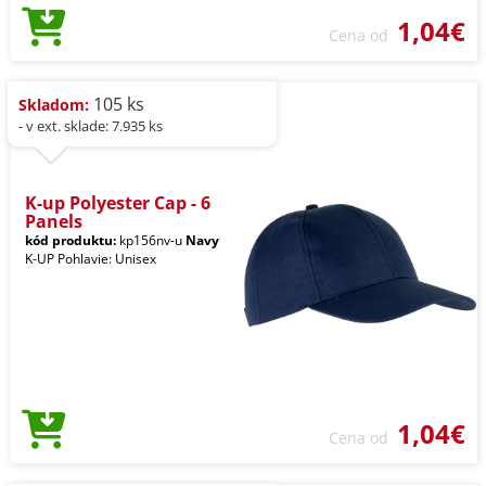
1,04€
Cena od
105 ks
Skladom:
- v ext. sklade: 7.935 ks
K-up Polyester Cap - 6
Panels
kód produktu:
kp156nv-u
Navy
K-UP Pohlavie: Unisex
1,04€
Cena od