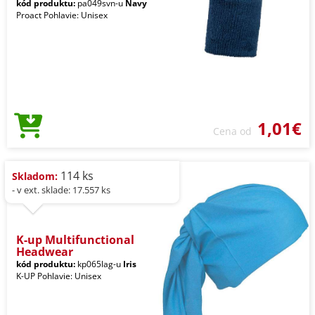
kód produktu:
pa049svn-u
Navy
Proact Pohlavie: Unisex
1,01€
Cena od
114 ks
Skladom:
- v ext. sklade: 17.557 ks
K-up Multifunctional
Headwear
kód produktu:
kp065lag-u
Iris
K-UP Pohlavie: Unisex