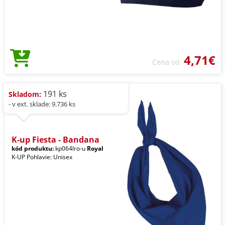
4,71€
Cena od
191 ks
Skladom:
- v ext. sklade: 9.736 ks
K-up Fiesta - Bandana
kód produktu:
kp064lro-u
Royal
K-UP Pohlavie: Unisex