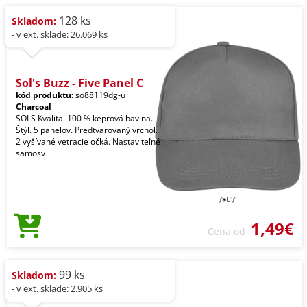
128 ks
Skladom:
- v ext. sklade: 26.069 ks
Sol's Buzz - Five Panel C
kód produktu:
so88119dg-u
Charcoal
SOLS Kvalita. 100 % keprová bavlna.
Štýl. 5 panelov. Predtvarovaný vrchol.
2 vyšívané vetracie očká. Nastaviteľné
samosv
1,49€
Cena od
99 ks
Skladom:
- v ext. sklade: 2.905 ks