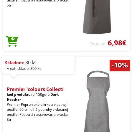
textílie. Posuvná nastavovacia pracka.
Stri
6,98€
Cena od
80 ks
Skladom:
- v ext. sklade: 360 ks
Premier 'colours Collecti
kód produktu:
pr150gd-u
Dark
Heather
Premier Popruh okolo krku z vlastnej
textílie. 90 cm dlhé popruhy z vlastnej
textílie. Posuvná nastavovacia pracka.
Stri