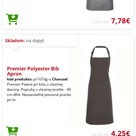
7,78€
Cena od
Skladom:
na dopyt
Premier Polyester Bib
Apron
kód produktu:
pr167dg-u
Charcoal
Premier Patent pri krku z vlastnej
tkaniny. Popruhy z vlastnej textílie - 90
cm dlhé. Nastaviteľná posuvná pracka
pri kr
4,25€
Cena od