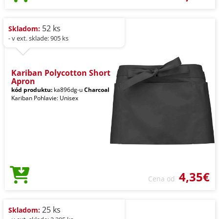
52 ks
Skladom:
- v ext. sklade: 905 ks
Kariban Polycotton Short
Apron
kód produktu:
ka896dg-u
Charcoal
Kariban Pohlavie: Unisex
4,35€
Cena od
25 ks
Skladom: