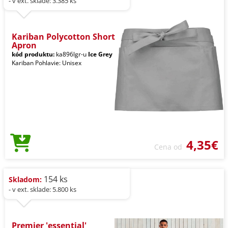
- v ext. sklade: 3.385 ks
Kariban Polycotton Short
Apron
kód produktu:
ka896lgr-u
Ice Grey
Kariban Pohlavie: Unisex
4,35€
Cena od
154 ks
Skladom:
- v ext. sklade: 5.800 ks
Premier 'essential'