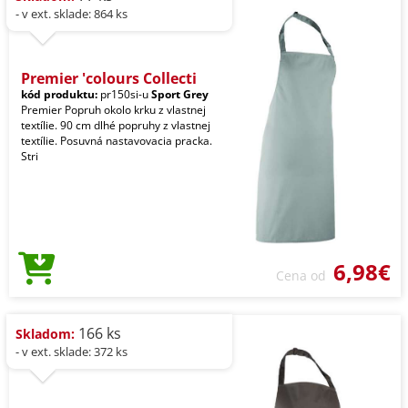
- v ext. sklade: 864 ks
Premier 'colours Collecti
kód produktu:
pr150si-u
Sport Grey
Premier Popruh okolo krku z vlastnej
textílie. 90 cm dlhé popruhy z vlastnej
textílie. Posuvná nastavovacia pracka.
Stri
6,98€
Cena od
166 ks
Skladom:
- v ext. sklade: 372 ks