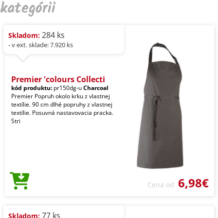
kategórii
284 ks
Skladom:
- v ext. sklade: 7.920 ks
Premier 'colours Collecti
kód produktu:
pr150dg-u
Charcoal
Premier Popruh okolo krku z vlastnej
textílie. 90 cm dlhé popruhy z vlastnej
textílie. Posuvná nastavovacia pracka.
Stri
6,98€
Cena od
77 ks
Skladom: