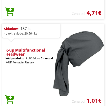
4,71€
Cena od
187 ks
Skladom:
- v ext. sklade: 20.564 ks
K-up Multifunctional
Headwear
kód produktu:
kp065dg-u
Charcoal
K-UP Pohlavie: Unisex
1,01€
Cena od