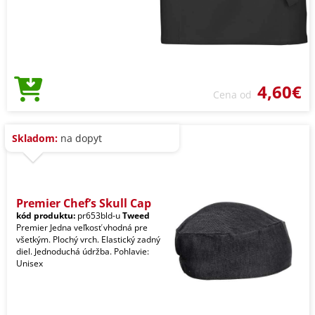
4,60€
Cena od
Skladom:
na dopyt
Premier Chef’s Skull Cap
kód produktu:
pr653bld-u
Tweed
Premier Jedna veľkosť vhodná pre
všetkým. Plochý vrch. Elastický zadný
diel. Jednoduchá údržba. Pohlavie:
Unisex