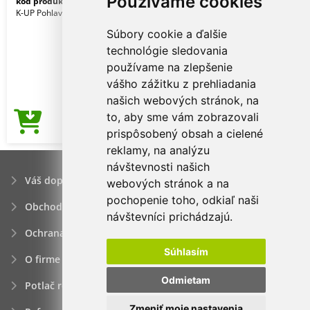
Používame cookies
kód produktu:
kp130lg-dg-u
Ice Grey
K-UP Pohlavie: Unisex
Súbory cookie a ďalšie
technológie sledovania
používame na zlepšenie
vášho zážitku z prehliadania
našich webových stránok, na
to, aby sme vám zobrazovali
1,58€
Cena od
prispôsobený obsah a cielené
reklamy, na analýzu
návštevnosti našich
Váš dopyt
webových stránok a na
pochopenie toho, odkiaľ naši
Obchodné podmienky
návštevníci prichádzajú.
Ochrana osobných údajov
Súhlasím
O firme
Odmietam
Potlač reklamných predmetov
Zmeniť moje nastavenia