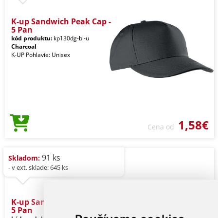
K-up Sandwich Peak Cap -
5 Pan
kód produktu:
kp130dg-bl-u
Charcoal
K-UP Pohlavie: Unisex
1,58€
Cena od
91 ks
Skladom:
- v ext. sklade: 645 ks
K-up Sandwich Peak Cap -
5 Pan