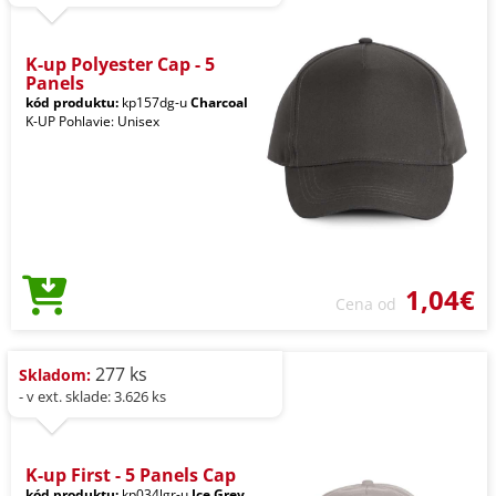
K-up Polyester Cap - 5
Panels
kód produktu:
kp157dg-u
Charcoal
K-UP Pohlavie: Unisex
1,04€
Cena od
277 ks
Skladom:
- v ext. sklade: 3.626 ks
K-up First - 5 Panels Cap
kód produktu:
kp034lgr-u
Ice Grey