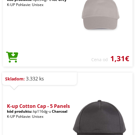
K-UP Pohlavie: Unisex
1,31€
Cena od
3.332 ks
Skladom:
K-up Cotton Cap - 5 Panels
kód produktu:
kp116dg-u
Charcoal
K-UP Pohlavie: Unisex