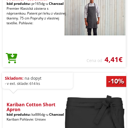
kód produktu:
pr165dg-u
Charcoal
Premier Klasická zástera s
náprsenkou. Patent pri krku z vlastnej
tkaniny. 75 cm Popruhy z vlastnej
textílie. Pohlavie:
4,41€
Cena od
Skladom:
na dopyt
- v ext. sklade: 614 ks
Kariban Cotton Short
Apron
kód produktu:
ka886dg-u
Charcoal
Kariban Pohlavie: Unisex