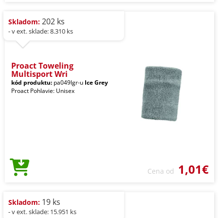
202 ks
Skladom:
- v ext. sklade: 8.310 ks
Proact Toweling
Multisport Wri
kód produktu:
pa049lgr-u
Ice Grey
Proact Pohlavie: Unisex
1,01€
Cena od
19 ks
Skladom:
- v ext. sklade: 15.951 ks