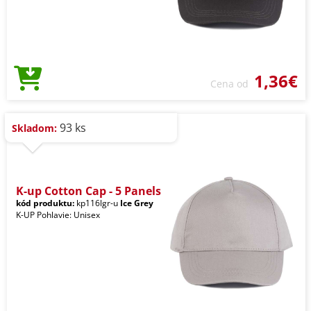
1,36€
Cena od
93 ks
Skladom:
K-up Cotton Cap - 5 Panels
kód produktu:
kp116lgr-u
Ice Grey
K-UP Pohlavie: Unisex