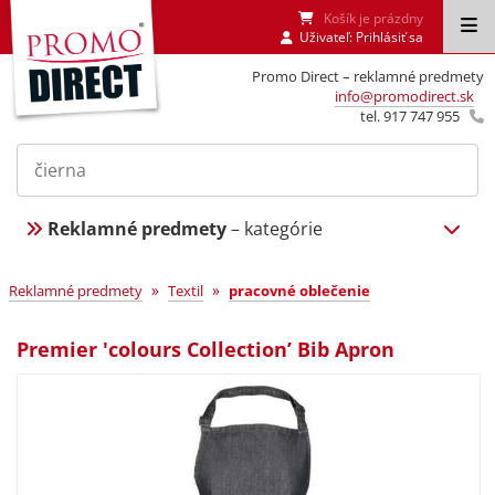
Košík je prázdny
Uživateľ:
Prihlásiť sa
Promo Direct – reklamné predmety
info@promodirect.sk
tel. 917 747 955
Reklamné predmety
– kategórie
»
»
Reklamné predmety
Textil
pracovné oblečenie
Premier 'colours Collection’ Bib Apron