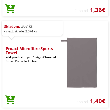
1,36€
Cena od
307 ks
Skladom:
- v ext. sklade: 2.074 ks
Proact Microfibre Sports
Towel
kód produktu:
pa573stg-u
Charcoal
Proact Pohlavie: Unisex
1,40€
Cena od