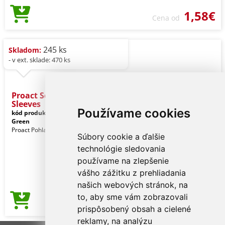
1,58€
Cena od
245 ks
Skladom:
- v ext. sklade: 470 ks
Proact Seamless Sports
Sleeves
Používame cookies
kód produktu:
pa032fye-u
Safety
Green
Proact Pohlavie: Unisex
Súbory cookie a ďalšie
technológie sledovania
používame na zlepšenie
vášho zážitku z prehliadania
našich webových stránok, na
to, aby sme vám zobrazovali
1,63€
Cena od
prispôsobený obsah a cielené
reklamy, na analýzu