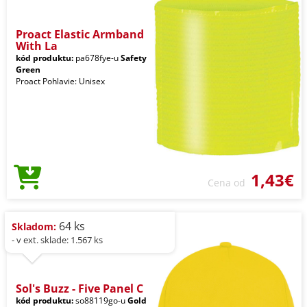
Proact Elastic Armband
With La
kód produktu:
pa678fye-u
Safety
Green
Proact Pohlavie: Unisex
1,43€
Cena od
64 ks
Skladom:
- v ext. sklade: 1.567 ks
Sol's Buzz - Five Panel C
kód produktu:
so88119go-u
Gold