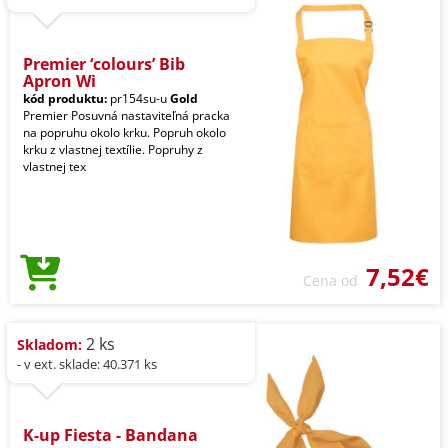
Premier ‘colours’ Bib
Apron Wi
kód produktu:
pr154su-u
Gold
Premier Posuvná nastaviteľná pracka
na popruhu okolo krku. Popruh okolo
krku z vlastnej textílie. Popruhy z
vlastnej tex
7,52€
Cena od
2 ks
Skladom:
- v ext. sklade: 40.371 ks
K-up Fiesta - Bandana