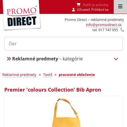
Košík je prázdny
Uživateľ:
Prihlásiť sa
Promo Direct – reklamné predmety
info@promodirect.sk
tel. 917 747 955
Reklamné predmety
– kategórie
»
»
Reklamné predmety
Textil
pracovné oblečenie
Premier 'colours Collection’ Bib Apron