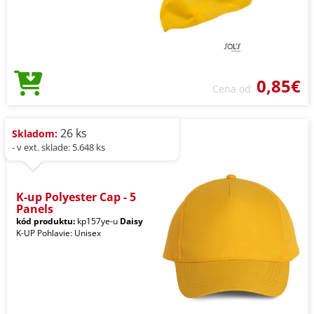
0,85€
Cena od
26 ks
Skladom:
- v ext. sklade: 5.648 ks
K-up Polyester Cap - 5
Panels
kód produktu:
kp157ye-u
Daisy
K-UP Pohlavie: Unisex