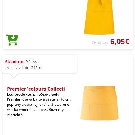
6,05€
Cena od
91 ks
Skladom:
- v ext. sklade: 342 ks
Premier 'colours Collecti
kód produktu:
pr155su-u
Gold
Premier Krátka barová zástera. 90 cm
popruhy z vlastnej textílie. 3 otvorené
vrecká vhodné na tablet. Rozmery
vreciek: š