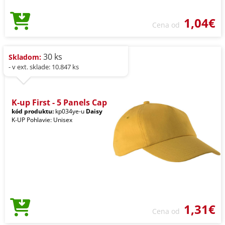
1,04€
Cena od
30 ks
Skladom:
- v ext. sklade: 10.847 ks
K-up First - 5 Panels Cap
kód produktu:
kp034ye-u
Daisy
K-UP Pohlavie: Unisex
1,31€
Cena od