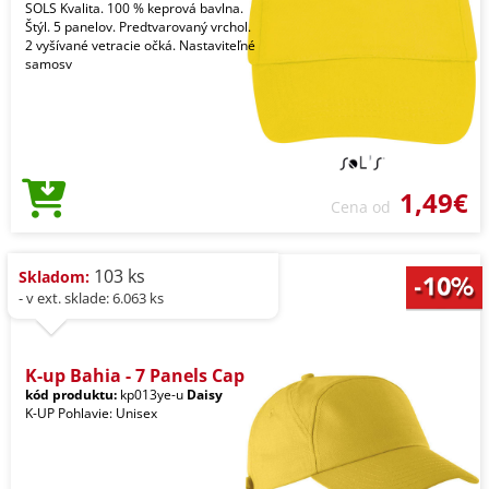
SOLS Kvalita. 100 % keprová bavlna.
Štýl. 5 panelov. Predtvarovaný vrchol.
2 vyšívané vetracie očká. Nastaviteľné
samosv
1,49€
Cena od
103 ks
Skladom:
- v ext. sklade: 6.063 ks
K-up Bahia - 7 Panels Cap
kód produktu:
kp013ye-u
Daisy
K-UP Pohlavie: Unisex