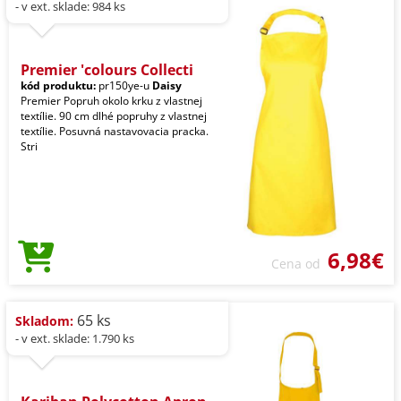
- v ext. sklade: 984 ks
Premier 'colours Collecti
kód produktu:
pr150ye-u
Daisy
Premier Popruh okolo krku z vlastnej
textílie. 90 cm dlhé popruhy z vlastnej
textílie. Posuvná nastavovacia pracka.
Stri
6,98€
Cena od
65 ks
Skladom:
- v ext. sklade: 1.790 ks