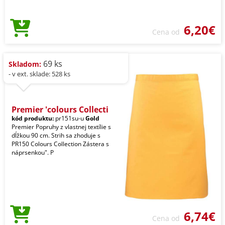
6,20€
Cena od
69 ks
Skladom:
- v ext. sklade: 528 ks
Premier 'colours Collecti
kód produktu:
pr151su-u
Gold
Premier Popruhy z vlastnej textílie s
dĺžkou 90 cm. Strih sa zhoduje s
PR150 Colours Collection Zástera s
náprsenkou". P
6,74€
Cena od