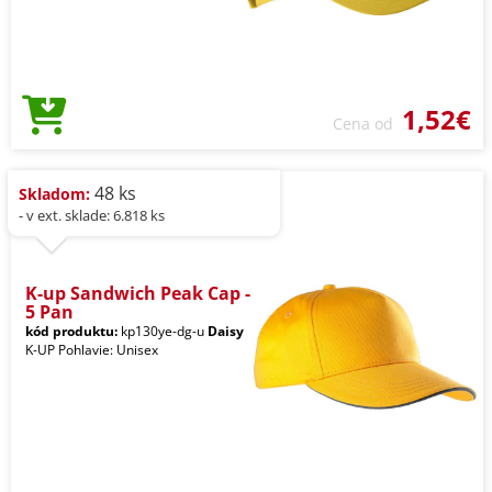
1,52€
Cena od
48 ks
Skladom:
- v ext. sklade: 6.818 ks
K-up Sandwich Peak Cap -
5 Pan
kód produktu:
kp130ye-dg-u
Daisy
K-UP Pohlavie: Unisex