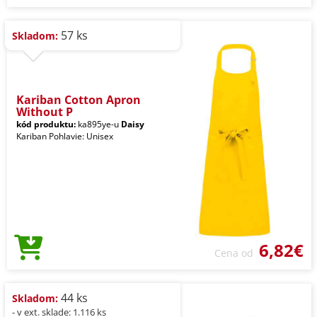
57 ks
Skladom:
Kariban Cotton Apron
Without P
kód produktu:
ka895ye-u
Daisy
Kariban Pohlavie: Unisex
6,82€
Cena od
44 ks
Skladom:
- v ext. sklade: 1.116 ks