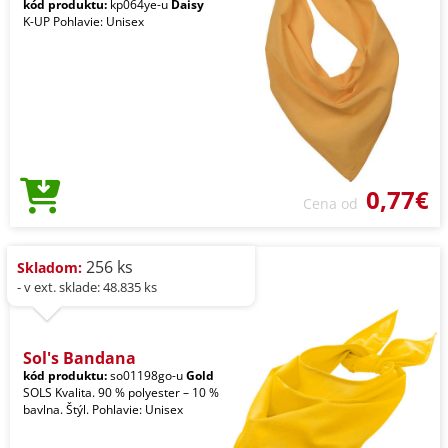
kód produktu:
kp064ye-u
Daisy
K-UP Pohlavie: Unisex
0,77€
Cena od
256 ks
Skladom:
- v ext. sklade: 48.835 ks
Sol's Bandana
kód produktu:
so01198go-u
Gold
SOLS Kvalita. 90 % polyester – 10 %
bavlna. Štýl. Pohlavie: Unisex