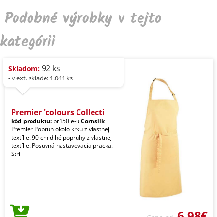
Podobné výrobky v tejto
kategórii
92 ks
Skladom:
- v ext. sklade: 1.044 ks
Premier 'colours Collecti
kód produktu:
pr150le-u
Cornsilk
Premier Popruh okolo krku z vlastnej
textílie. 90 cm dlhé popruhy z vlastnej
textílie. Posuvná nastavovacia pracka.
Stri
6,98€