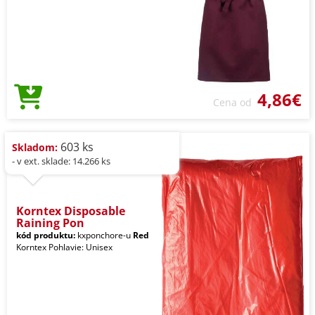
4,86€
Cena od
603 ks
Skladom:
- v ext. sklade: 14.266 ks
Korntex Disposable
Raining Pon
kód produktu:
kxponchore-u
Red
Korntex Pohlavie: Unisex