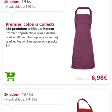
19 ks
Skladom:
- v ext. sklade: 576 ks
Premier 'colours Collecti
kód produktu:
pr150au-u
Maroon
Premier Popruh okolo krku z vlastnej
textílie. 90 cm dlhé popruhy z vlastnej
textílie. Posuvná nastavovacia pracka.
Stri
6,98€
Cena od
497 ks
Skladom:
- v ext. sklade: 5.412 ks