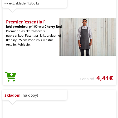
- v ext. sklade: 1.300 ks
Premier 'essential'
kód produktu:
pr165re-u
Cherry Red
Premier Klasická zástera s
náprsenkou. Patent pri krku z vlastnej
tkaniny. 75 cm Popruhy z vlastnej
textílie. Pohlavie:
4,41€
Cena od
Skladom:
na dopyt