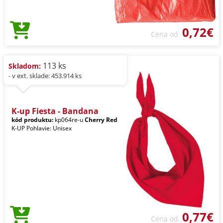
0,72€
Cena od
113 ks
Skladom:
- v ext. sklade: 453.914 ks
K-up Fiesta - Bandana
kód produktu:
kp064re-u
Cherry Red
K-UP Pohlavie: Unisex
0,77€
Cena od