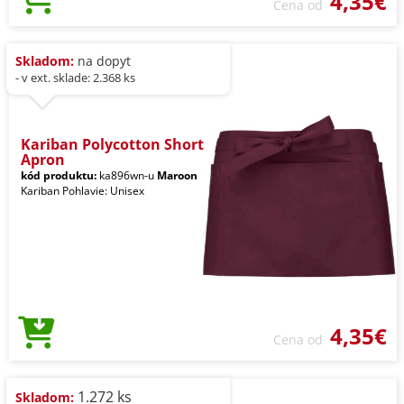
4,35€
Cena od
Skladom:
na dopyt
- v ext. sklade: 2.368 ks
Kariban Polycotton Short
Apron
kód produktu:
ka896wn-u
Maroon
Kariban Pohlavie: Unisex
4,35€
Cena od
1.272 ks
Skladom: