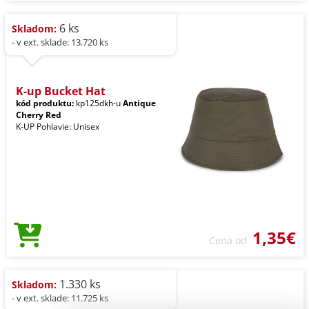
6 ks
Skladom:
- v ext. sklade: 13.720 ks
K-up Bucket Hat
kód produktu:
kp125dkh-u
Antique
Cherry Red
K-UP Pohlavie: Unisex
1,35€
Cena od
1.330 ks
Skladom:
- v ext. sklade: 11.725 ks