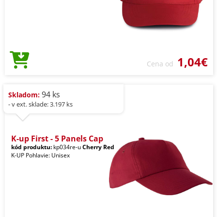
1,04€
Cena od
94 ks
Skladom:
- v ext. sklade: 3.197 ks
K-up First - 5 Panels Cap
kód produktu:
kp034re-u
Cherry Red
K-UP Pohlavie: Unisex