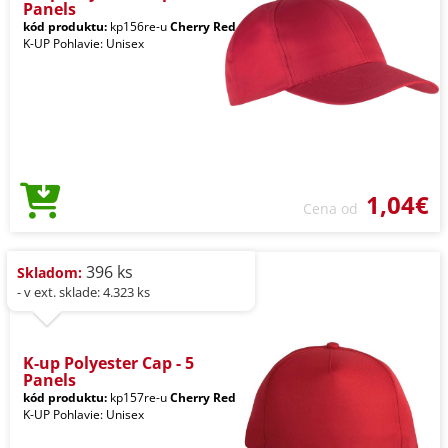
Panels
kód produktu:
kp156re-u
Cherry Red
K-UP Pohlavie: Unisex
1,04€
Cena od
396 ks
Skladom:
- v ext. sklade: 4.323 ks
K-up Polyester Cap - 5
Panels
kód produktu:
kp157re-u
Cherry Red
K-UP Pohlavie: Unisex