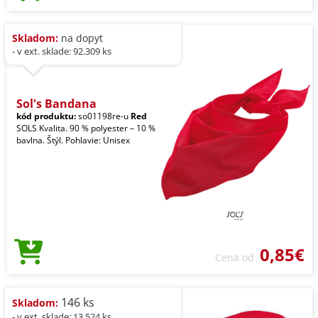
Skladom:
na dopyt
- v ext. sklade: 92.309 ks
Sol's Bandana
kód produktu:
so01198re-u
Red
SOLS Kvalita. 90 % polyester – 10 %
bavlna. Štýl. Pohlavie: Unisex
0,85€
Cena od
146 ks
Skladom:
- v ext. sklade: 13.524 ks