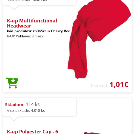
K-up Multifunctional
Headwear
kód produktu:
kp065re-u
Cherry Red
K-UP Pohlavie: Unisex
1,01€
Cena od
114 ks
Skladom:
- v ext. sklade: 4.818 ks
K-up Polyester Cap - 6