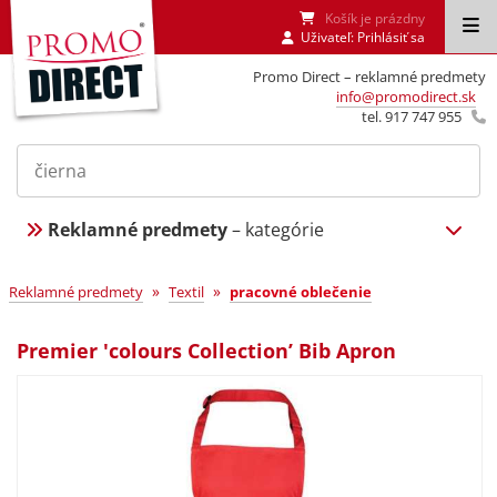
Košík je prázdny
Uživateľ:
Prihlásiť sa
Promo Direct – reklamné predmety
info@promodirect.sk
tel. 917 747 955
Reklamné predmety
– kategórie
»
»
Reklamné predmety
Textil
pracovné oblečenie
Premier 'colours Collection’ Bib Apron