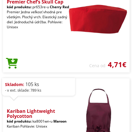
Premier Chef’s Skull Cap
kód produktu:
pr653re-u
Cherry Red
Premier Jedna veľkosť vhodná pre
všetkým. Plochý vrch. Elastický zadný
diel. Jednoduchá údržba. Pohlavie:
Unisex
4,71€
Cena od
105 ks
Skladom:
- v ext. sklade: 789 ks
Kariban Lightweight
Polycotton
kód produktu:
ka8001wn-u
Maroon
Kariban Pohlavie: Unisex