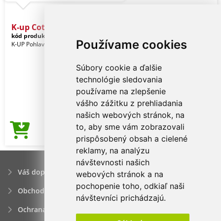
K-up Cotton Cap - 5 Panels
kód produktu:
kp116re-u
Cherry Red
Používame cookies
K-UP Pohlavie: Unisex
Súbory cookie a ďalšie
technológie sledovania
používame na zlepšenie
vášho zážitku z prehliadania
našich webových stránok, na
to, aby sme vám zobrazovali
1,36€
Cena od
prispôsobený obsah a cielené
reklamy, na analýzu
návštevnosti našich
Váš dopyt
webových stránok a na
pochopenie toho, odkiaľ naši
Obchodné podmienky
návštevníci prichádzajú.
Ochrana osobných údajov