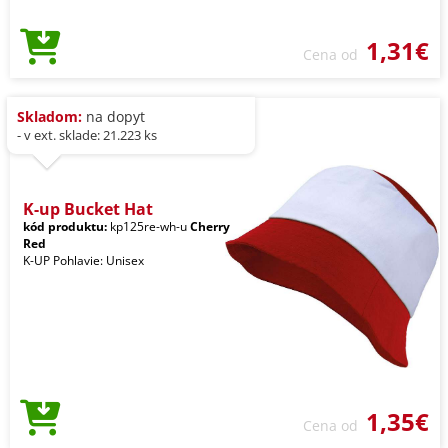
1,31€
Cena od
Skladom:
na dopyt
- v ext. sklade: 21.223 ks
K-up Bucket Hat
kód produktu:
kp125re-wh-u
Cherry
Red
K-UP Pohlavie: Unisex
1,35€
Cena od