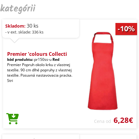
kategórii
30 ks
Skladom:
- v ext. sklade: 336 ks
Premier 'colours Collecti
kód produktu:
pr150ss-u
Red
Premier Popruh okolo krku z vlastnej
textílie. 90 cm dlhé popruhy z vlastnej
textílie. Posuvná nastavovacia pracka.
Stri
6,28€
Cena od