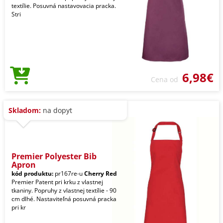
textílie. Posuvná nastavovacia pracka.
Stri
6,98€
Cena od
Skladom:
na dopyt
Premier Polyester Bib
Apron
kód produktu:
pr167re-u
Cherry Red
Premier Patent pri krku z vlastnej
tkaniny. Popruhy z vlastnej textílie - 90
cm dlhé. Nastaviteľná posuvná pracka
pri kr