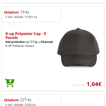
19 ks
Skladom:
- v ext. sklade: 15.951 ks
K-up Polyester Cap - 5
Panels
kód produktu:
kp157dg-u
Charcoal
K-UP Pohlavie: Unisex
1,04€
Cena od
277 ks
Skladom:
- v ext. sklade: 3.626 ks