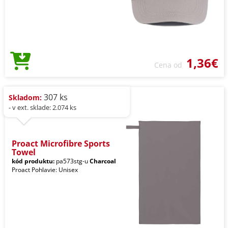
1,36€
Cena od
307 ks
Skladom:
- v ext. sklade: 2.074 ks
Proact Microfibre Sports
Towel
kód produktu:
pa573stg-u
Charcoal
Proact Pohlavie: Unisex