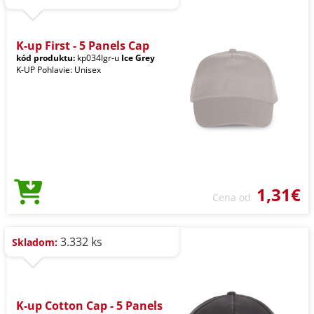
K-up First - 5 Panels Cap
kód produktu:
kp034lgr-u
Ice Grey
K-UP Pohlavie: Unisex
1,31€
Cena od
3.332 ks
Skladom:
K-up Cotton Cap - 5 Panels