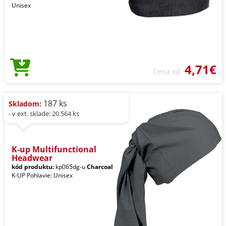
Unisex
4,71€
Cena od
187 ks
Skladom:
- v ext. sklade: 20.564 ks
K-up Multifunctional
Headwear
kód produktu:
kp065dg-u
Charcoal
K-UP Pohlavie: Unisex