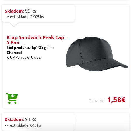
99 ks
Skladom:
- v ext. sklade: 2.905 ks
K-up Sandwich Peak Cap -
5 Pan
kód produktu:
kp130dg-bl-u
Charcoal
K-UP Pohlavie: Unisex
1,58€
Cena od
91 ks
Skladom:
- v ext. sklade: 645 ks