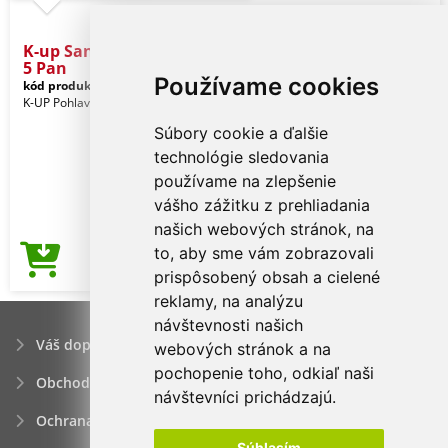
K-up Sandwich Peak Cap -
5 Pan
Používame cookies
kód produktu:
kp130lg-dg-u
Ice Grey
K-UP Pohlavie: Unisex
Súbory cookie a ďalšie
technológie sledovania
používame na zlepšenie
vášho zážitku z prehliadania
našich webových stránok, na
to, aby sme vám zobrazovali
1,58€
Cena od
prispôsobený obsah a cielené
reklamy, na analýzu
návštevnosti našich
Váš dopyt
webových stránok a na
pochopenie toho, odkiaľ naši
Obchodné podmienky
návštevníci prichádzajú.
Ochrana osobných údajov
Súhlasím