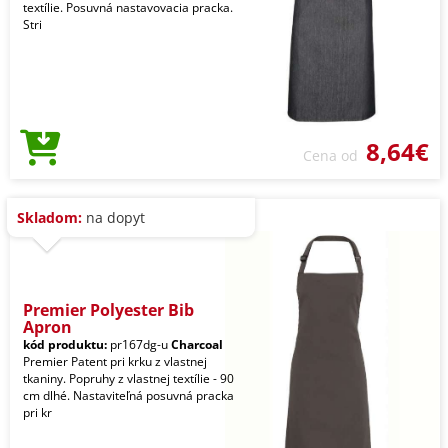
textílie. Posuvná nastavovacia pracka.
Stri
8,64€
Cena od
Skladom:
na dopyt
Premier Polyester Bib
Apron
kód produktu:
pr167dg-u
Charcoal
Premier Patent pri krku z vlastnej
tkaniny. Popruhy z vlastnej textílie - 90
cm dlhé. Nastaviteľná posuvná pracka
pri kr