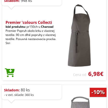
948 ks
Skladom:
Premier 'colours Collecti
kód produktu:
pr150ch-u
Charcoal
Premier Popruh okolo krku z vlastnej
textílie. 90 cm dlhé popruhy z vlastnej
textílie. Posuvná nastavovacia pracka.
Stri
6,98€
Cena od
80 ks
Skladom:
- v ext. sklade: 360 ks