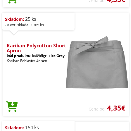
Cena od
25 ks
Skladom:
- v ext. sklade: 3.385 ks
Kariban Polycotton Short
Apron
kód produktu:
ka896lgr-u
Ice Grey
Kariban Pohlavie: Unisex
4,35€
Cena od
154 ks
Skladom: