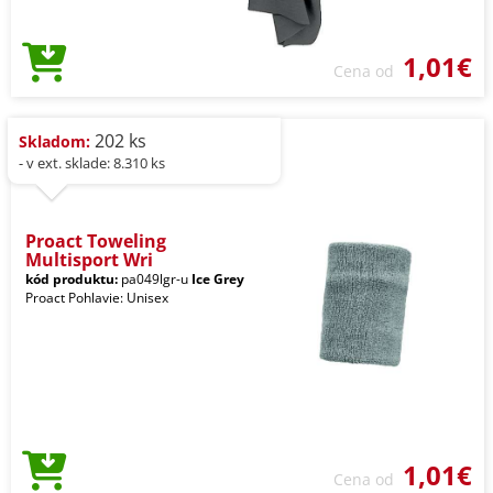
1,01€
Cena od
202 ks
Skladom:
- v ext. sklade: 8.310 ks
Proact Toweling
Multisport Wri
kód produktu:
pa049lgr-u
Ice Grey
Proact Pohlavie: Unisex
1,01€
Cena od