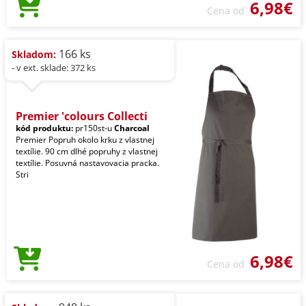
6,98€
Cena od
166 ks
Skladom:
- v ext. sklade: 372 ks
Premier 'colours Collecti
kód produktu:
pr150st-u
Charcoal
Premier Popruh okolo krku z vlastnej
textílie. 90 cm dlhé popruhy z vlastnej
textílie. Posuvná nastavovacia pracka.
Stri
6,98€
Cena od