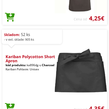
4,25€
Cena od
52 ks
Skladom:
- v ext. sklade: 905 ks
Kariban Polycotton Short
Apron
kód produktu:
ka896dg-u
Charcoal
Kariban Pohlavie: Unisex
4,35€