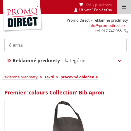
Košík je prázdny
Uživateľ:
Prihlásiť sa
Promo Direct – reklamné predmety
info@promodirect.sk
tel. 917 747 955
Reklamné predmety
– kategórie
»
»
Reklamné predmety
Textil
pracovné oblečenie
Premier 'colours Collection’ Bib Apron