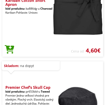
Kariban Cotton Short
Apron
kód produktu:
ka886dg-u
Charcoal
Kariban Pohlavie: Unisex
4,60€
Cena od
Skladom:
na dopyt
Premier Chef’s Skull Cap
kód produktu:
pr653bld-u
Tweed
Premier Jedna veľkosť vhodná pre
všetkým. Plochý vrch. Elastický zadný
diel. Jednoduchá údržba. Pohlavie: