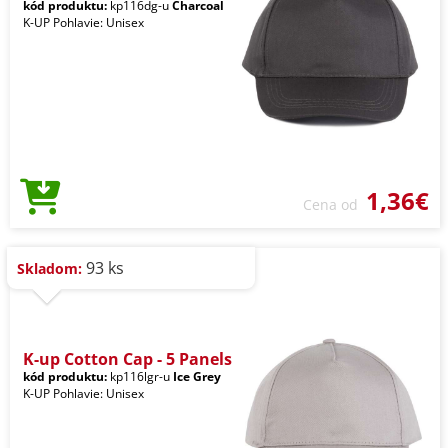
kód produktu:
kp116dg-u
Charcoal
K-UP Pohlavie: Unisex
1,36€
Cena od
93 ks
Skladom:
K-up Cotton Cap - 5 Panels
kód produktu:
kp116lgr-u
Ice Grey
K-UP Pohlavie: Unisex