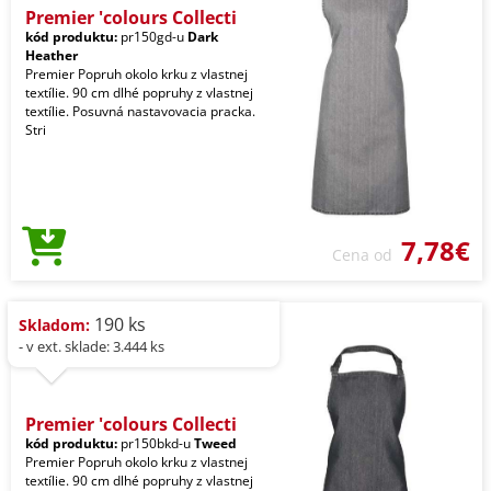
Premier 'colours Collecti
kód produktu:
pr150gd-u
Dark
Heather
Premier Popruh okolo krku z vlastnej
textílie. 90 cm dlhé popruhy z vlastnej
textílie. Posuvná nastavovacia pracka.
Stri
7,78€
Cena od
190 ks
Skladom:
- v ext. sklade: 3.444 ks
Premier 'colours Collecti
kód produktu:
pr150bkd-u
Tweed
Premier Popruh okolo krku z vlastnej
textílie. 90 cm dlhé popruhy z vlastnej