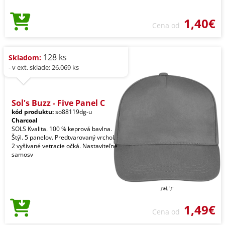
1,40€
Cena od
128 ks
Skladom:
- v ext. sklade: 26.069 ks
Sol's Buzz - Five Panel C
kód produktu:
so88119dg-u
Charcoal
SOLS Kvalita. 100 % keprová bavlna.
Štýl. 5 panelov. Predtvarovaný vrchol.
2 vyšívané vetracie očká. Nastaviteľné
samosv
1,49€
Cena od