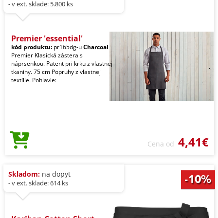
- v ext. sklade: 5.800 ks
Premier 'essential'
kód produktu:
pr165dg-u
Charcoal
Premier Klasická zástera s
náprsenkou. Patent pri krku z vlastnej
tkaniny. 75 cm Popruhy z vlastnej
textílie. Pohlavie:
4,41€
Cena od
Skladom:
na dopyt
- v ext. sklade: 614 ks