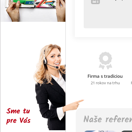
Firma s tradíciou
21 rokov na trhu
Sme tu
Naše refere
pre Vás