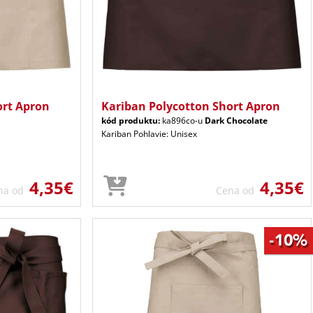
ort Apron
Kariban Polycotton Short Apron
kód produktu:
ka896co-u
Dark Chocolate
Kariban Pohlavie: Unisex
4,35€
4,35€
na od
Cena od