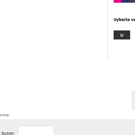
Vyberte ve
U
pravy.
et kusov: