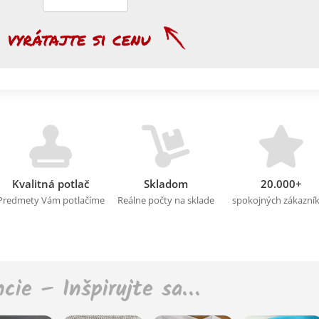
Kvalitná potlač
Skladom
20.000+
Predmety Vám potlačíme
Reálne počty na sklade
spokojných zákazní
ncie – Inšpirujte sa…