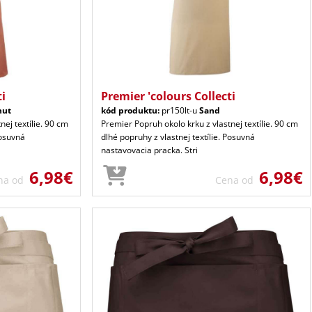
ti
Premier 'colours Collecti
nut
kód produktu:
pr150lt-u
Sand
nej textílie. 90 cm
Premier Popruh okolo krku z vlastnej textílie. 90 cm
Posuvná
dlhé popruhy z vlastnej textílie. Posuvná
nastavovacia pracka. Stri
6,98€
6,98€
na od
Cena od