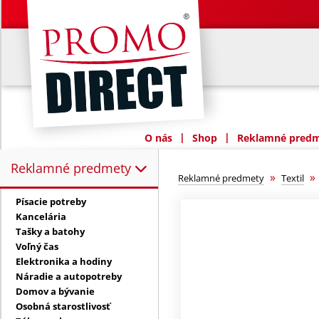
|
|
O nás
Shop
Reklamné predme
Reklamné predmety
Reklamné predmety:
»
Reklamné predmety
Textil
Písacie potreby
Kancelária
Tašky a batohy
Voľný čas
Elektronika a hodiny
Náradie a autopotreby
Domov a bývanie
Osobná starostlivosť