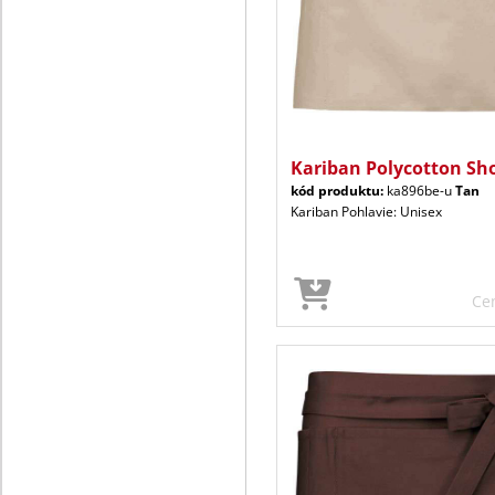
Kariban Polycotton Sh
kód produktu:
ka896be-u
Tan
Kariban Pohlavie: Unisex
Ce