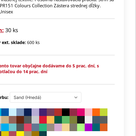
PR151 Colours Collection Zástera strednej dĺžky.
 Unisex
m:
30 ks
ext. sklade:
600 ks
ento tovar obyčajne dodávame do 5 prac. dní, s
otlačou do 14 prac. dní
rbu: