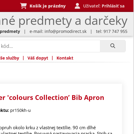
Košík je prázdny
Uživateľ:
Prihlásiť sa
né predmety a darčeky
 predmety
| e-mail:
info@promodirect.sk
| tel: 917 747 955
|
|
še služby
Váš dopyt
Kontakt
r 'colours Collection’ Bib Apron
ktu:
pr150kh-u
pruh okolo krku z vlastnej textílie. 90 cm dlhé
vlastnej textílie. Posuvná nastavovacia pracka. Strih sa