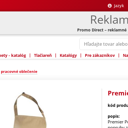
Jazyk
Reklam
Promo Direct – reklamné
|
|
|
|
ty - katalóg
Tlačiareň
Katalógy
Pre zákazníkov
Na
»
pracovné oblečenie
Premie
kód produ
popis:
Premier Po
popruhy z 