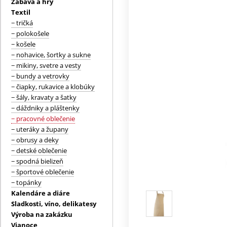
Zábava a hry
Textil
− tričká
− polokošele
− košele
− nohavice, šortky a sukne
− mikiny, svetre a vesty
− bundy a vetrovky
− čiapky, rukavice a klobúky
− šály, kravaty a šatky
− dáždniky a pláštenky
− pracovné oblečenie
− uteráky a župany
− obrusy a deky
− detské oblečenie
− spodná bielizeň
− športové oblečenie
− topánky
Kalendáre a diáre
Sladkosti, víno, delikatesy
Výroba na zakázku
Vianoce