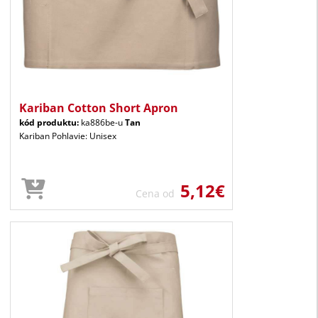
Kariban Cotton Short Apron
kód produktu:
ka886be-u
Tan
Kariban Pohlavie: Unisex
5,12€
Cena od