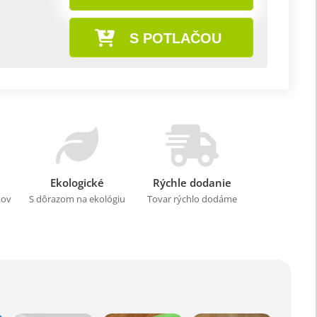
S POTLAČOU
Ekologické
Rýchle dodanie
kov
S dôrazom na ekológiu
Tovar rýchlo dodáme