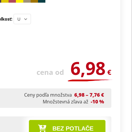
ľkosť:
6,98
cena od
€
6,98 – 7,76 €
Ceny podľa množstva
-10 %
Množstevná zľava až
BEZ POTLAČE