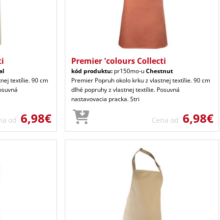
ti
Premier 'colours Collecti
al
kód produktu:
pr150mo-u
Chestnut
nej textílie. 90 cm
Premier Popruh okolo krku z vlastnej textílie. 90 cm
Posuvná
dlhé popruhy z vlastnej textílie. Posuvná
nastavovacia pracka. Stri
6,98€
6,98€
na od
Cena od