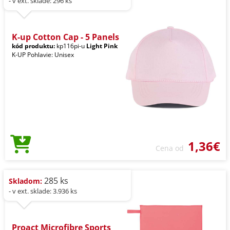
- v ext. sklade: 296 ks
K-up Cotton Cap - 5 Panels
kód produktu:
kp116pi-u
Light Pink
K-UP Pohlavie: Unisex
1,36€
Cena od
285 ks
Skladom:
- v ext. sklade: 3.936 ks
Proact Microfibre Sports