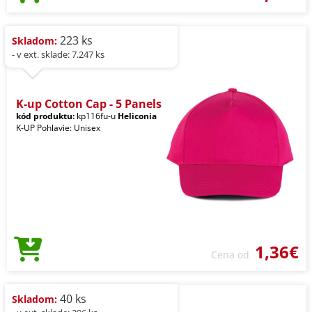
223 ks
Skladom:
- v ext. sklade: 7.247 ks
K-up Cotton Cap - 5 Panels
kód produktu:
kp116fu-u
Heliconia
K-UP Pohlavie: Unisex
1,36€
Cena od
40 ks
Skladom: