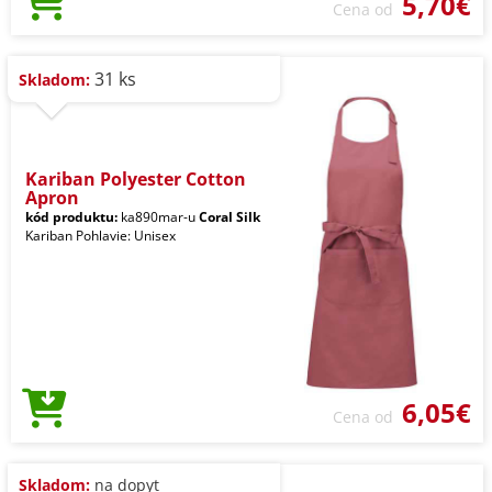
5,70€
Cena od
31 ks
Skladom:
Kariban Polyester Cotton
Apron
kód produktu:
ka890mar-u
Coral Silk
Kariban Pohlavie: Unisex
6,05€
Cena od
Skladom:
na dopyt