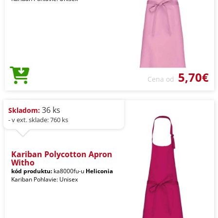
5,70€
Cena od
36 ks
Skladom:
- v ext. sklade: 760 ks
Kariban Polycotton Apron
Witho
kód produktu:
ka8000fu-u
Heliconia
Kariban Pohlavie: Unisex