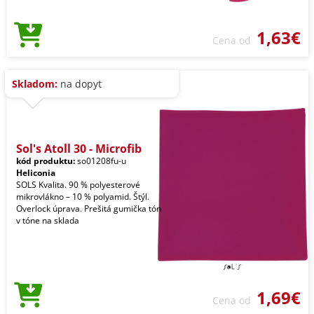
1,63€
Cena od
Skladom:
na dopyt
Sol's Atoll 30 - Microfib
kód produktu:
so01208fu-u
Heliconia
SOLS Kvalita. 90 % polyesterové
mikrovlákno – 10 % polyamid. Štýl.
Overlock úprava. Prešitá gumička tón
v tóne na sklada
1,69€
Cena od