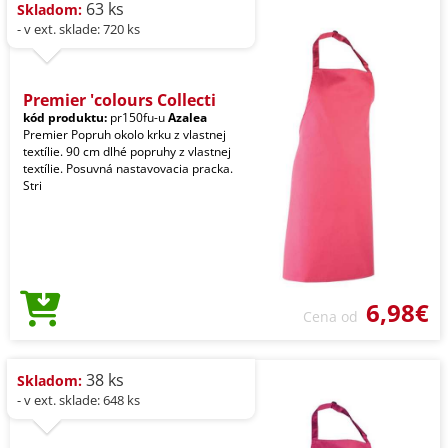
63 ks
Skladom:
- v ext. sklade: 720 ks
Premier 'colours Collecti
kód produktu:
pr150fu-u
Azalea
Premier Popruh okolo krku z vlastnej
textílie. 90 cm dlhé popruhy z vlastnej
textílie. Posuvná nastavovacia pracka.
Stri
6,98€
Cena od
38 ks
Skladom:
- v ext. sklade: 648 ks