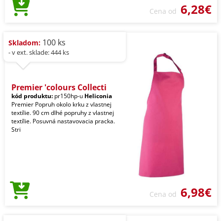
6,28€
Cena od
100 ks
Skladom:
- v ext. sklade: 444 ks
Premier 'colours Collecti
kód produktu:
pr150hp-u
Heliconia
Premier Popruh okolo krku z vlastnej
textílie. 90 cm dlhé popruhy z vlastnej
textílie. Posuvná nastavovacia pracka.
Stri
6,98€
Cena od