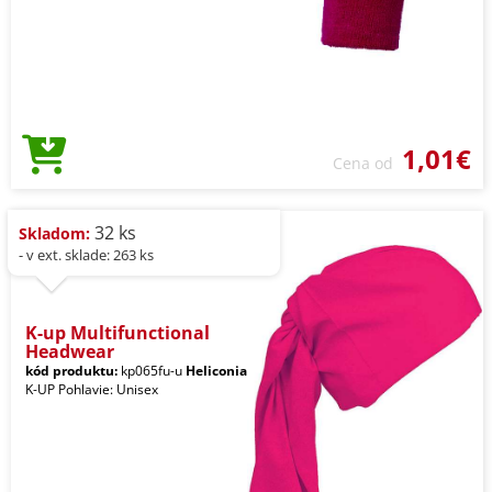
1,01€
Cena od
32 ks
Skladom:
- v ext. sklade: 263 ks
K-up Multifunctional
Headwear
kód produktu:
kp065fu-u
Heliconia
K-UP Pohlavie: Unisex