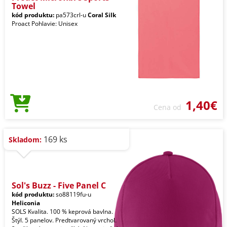
Towel
kód produktu:
pa573crl-u
Coral Silk
Proact Pohlavie: Unisex
1,40€
Cena od
169 ks
Skladom:
Sol's Buzz - Five Panel C
kód produktu:
so88119fu-u
Heliconia
SOLS Kvalita. 100 % keprová bavlna.
Štýl. 5 panelov. Predtvarovaný vrchol.