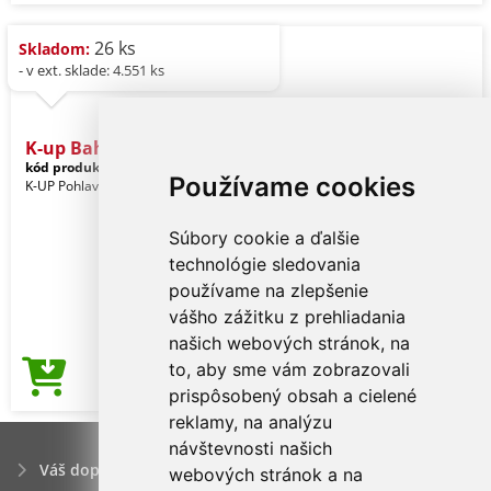
26 ks
Skladom:
- v ext. sklade: 4.551 ks
K-up Bahia - 7 Panels Cap
kód produktu:
kp013fu-u
Heliconia
Používame cookies
K-UP Pohlavie: Unisex
Súbory cookie a ďalšie
technológie sledovania
používame na zlepšenie
vášho zážitku z prehliadania
našich webových stránok, na
to, aby sme vám zobrazovali
1,69€
Cena od
prispôsobený obsah a cielené
reklamy, na analýzu
návštevnosti našich
Váš dopyt
webových stránok a na