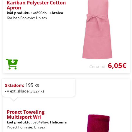
Kariban Polyester Cotton
Apron
kód produktu:
ka890dpi-u
Azalea
Kariban Pohlavie: Unisex
6,05€
Cena od
195 ks
Skladom:
- v ext. sklade: 3.327 ks
Proact Toweling
Multisport Wri
kód produktu:
pa049fu-u
Heliconia
Proact Pohlavie: Unisex