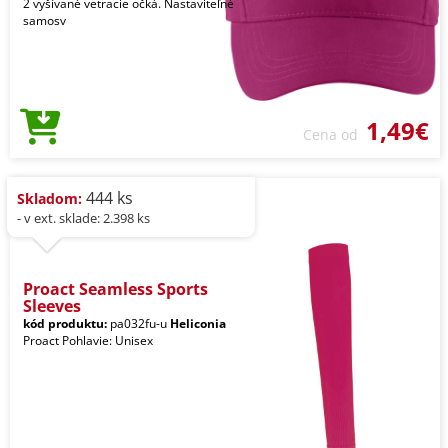
2 vyšívané vetracie očká. Nastaviteľné
samosv
1,49€
Cena od
444 ks
Skladom:
- v ext. sklade: 2.398 ks
Proact Seamless Sports
Sleeves
kód produktu:
pa032fu-u
Heliconia
Proact Pohlavie: Unisex