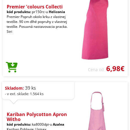
Premier 'colours Collecti
kód produktu:
pr150rc-u
Heliconia
Premier Popruh okolo krku z vlastnej
textílie. 90 cm dlhé popruhy z vlastnej
textílie. Posuvná nastavovacia pracka.
Stri
6,98€
Cena od
39 ks
Skladom:
- v ext. sklade: 1.564 ks
Kariban Polycotton Apron
Witho
kód produktu:
ka8000dpi-u
Azalea
Kariban Pohlavie: Unisex