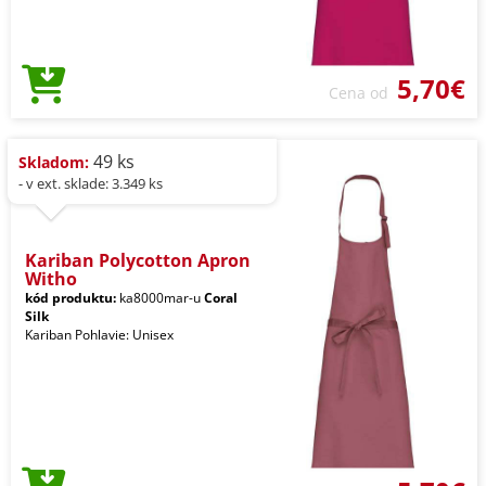
5,70€
Cena od
49 ks
Skladom:
- v ext. sklade: 3.349 ks
Kariban Polycotton Apron
Witho
kód produktu:
ka8000mar-u
Coral
Silk
Kariban Pohlavie: Unisex