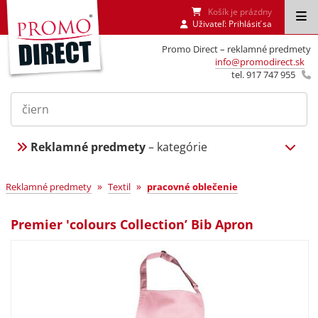
Košík je prázdny
Uživateľ:
Prihlásiť sa
Promo Direct – reklamné predmety
info@promodirect.sk
tel. 917 747 955
Reklamné predmety
– kategórie
»
»
Reklamné predmety
Textil
pracovné oblečenie
Premier 'colours Collection’ Bib Apron