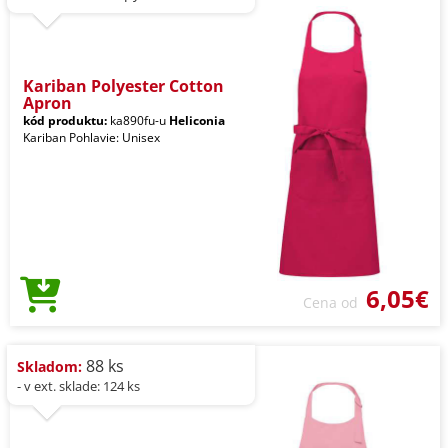
Kariban Polyester Cotton
Apron
kód produktu:
ka890fu-u
Heliconia
Kariban Pohlavie: Unisex
6,05€
Cena od
88 ks
Skladom:
- v ext. sklade: 124 ks