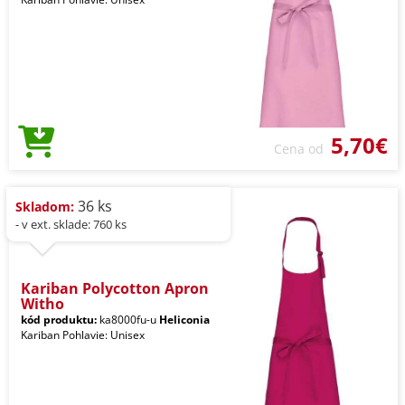
5,70€
Cena od
36 ks
Skladom:
- v ext. sklade: 760 ks
Kariban Polycotton Apron
Witho
kód produktu:
ka8000fu-u
Heliconia
Kariban Pohlavie: Unisex