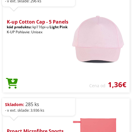
- v ext. sklade: 296 ks
K-up Cotton Cap - 5 Panels
kód produktu:
kp116pi-u
Light Pink
K-UP Pohlavie: Unisex
1,36€
Cena od
285 ks
Skladom:
- v ext. sklade: 3.936 ks
Proact Microfibre Sports