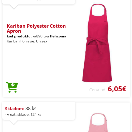
Kariban Polyester Cotton
Apron
kód produktu:
ka890fu-u
Heliconia
Kariban Pohlavie: Unisex
6,05€
Cena od
88 ks
Skladom:
- v ext. sklade: 124 ks