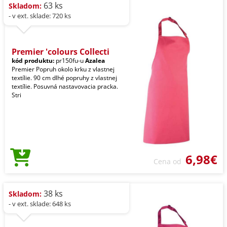
63 ks
Skladom:
- v ext. sklade: 720 ks
Premier 'colours Collecti
kód produktu:
pr150fu-u
Azalea
Premier Popruh okolo krku z vlastnej
textílie. 90 cm dlhé popruhy z vlastnej
textílie. Posuvná nastavovacia pracka.
Stri
6,98€
Cena od
38 ks
Skladom:
- v ext. sklade: 648 ks