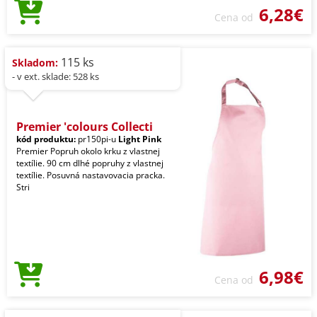
6,28€
Cena od
115 ks
Skladom:
- v ext. sklade: 528 ks
Premier 'colours Collecti
kód produktu:
pr150pi-u
Light Pink
Premier Popruh okolo krku z vlastnej
textílie. 90 cm dlhé popruhy z vlastnej
textílie. Posuvná nastavovacia pracka.
Stri
6,98€
Cena od