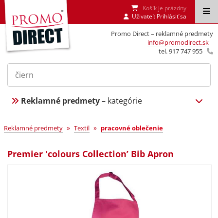
Košík je prázdny
Uživateľ:
Prihlásiť sa
Promo Direct – reklamné predmety
info@promodirect.sk
tel. 917 747 955
Reklamné predmety
– kategórie
»
»
Reklamné predmety
Textil
pracovné oblečenie
Premier 'colours Collection’ Bib Apron