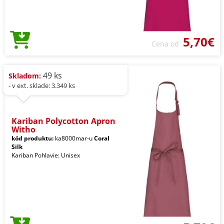
5,70€
Cena od
49 ks
Skladom:
- v ext. sklade: 3.349 ks
Kariban Polycotton Apron
Witho
kód produktu:
ka8000mar-u
Coral
Silk
Kariban Pohlavie: Unisex