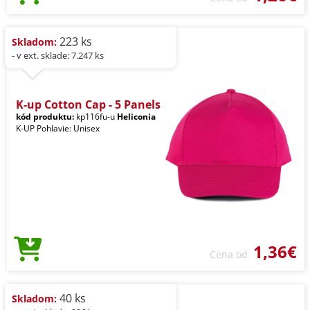
223 ks
Skladom:
- v ext. sklade: 7.247 ks
K-up Cotton Cap - 5 Panels
kód produktu:
kp116fu-u
Heliconia
K-UP Pohlavie: Unisex
1,36€
Cena od
40 ks
Skladom: