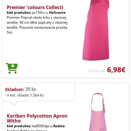
Premier 'colours Collecti
kód produktu:
pr150rc-u
Heliconia
Premier Popruh okolo krku z vlastnej
textílie. 90 cm dlhé popruhy z vlastnej
textílie. Posuvná nastavovacia pracka.
Stri
6,98€
Cena od
39 ks
Skladom:
- v ext. sklade: 1.564 ks
Kariban Polycotton Apron
Witho
kód produktu:
ka8000dpi-u
Azalea
Kariban Pohlavie: Unisex