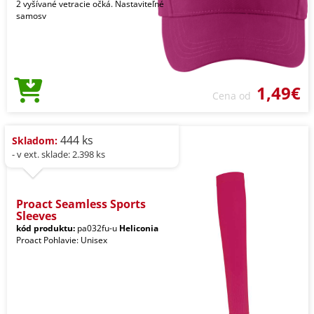
2 vyšívané vetracie očká. Nastaviteľné
samosv
1,49€
Cena od
444 ks
Skladom:
- v ext. sklade: 2.398 ks
Proact Seamless Sports
Sleeves
kód produktu:
pa032fu-u
Heliconia
Proact Pohlavie: Unisex