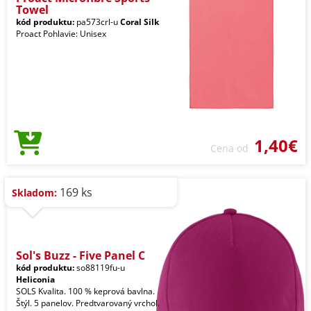
Towel
kód produktu:
pa573crl-u
Coral Silk
Proact Pohlavie: Unisex
1,40€
Cena od
169 ks
Skladom:
Sol's Buzz - Five Panel C
kód produktu:
so88119fu-u
Heliconia
SOLS Kvalita. 100 % keprová bavlna.
Štýl. 5 panelov. Predtvarovaný vrchol.