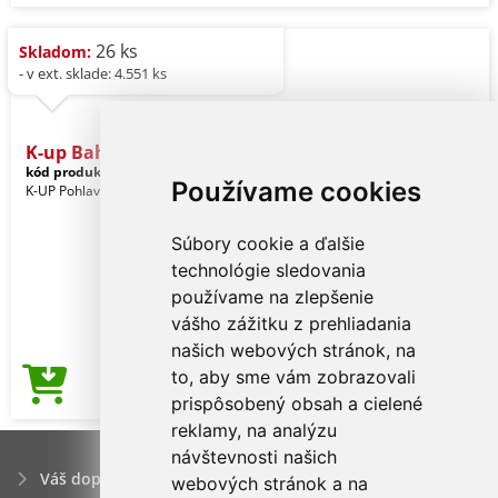
26 ks
Skladom:
- v ext. sklade: 4.551 ks
K-up Bahia - 7 Panels Cap
kód produktu:
kp013fu-u
Heliconia
Používame cookies
K-UP Pohlavie: Unisex
Súbory cookie a ďalšie
technológie sledovania
používame na zlepšenie
vášho zážitku z prehliadania
našich webových stránok, na
to, aby sme vám zobrazovali
1,69€
Cena od
prispôsobený obsah a cielené
reklamy, na analýzu
návštevnosti našich
Váš dopyt
webových stránok a na