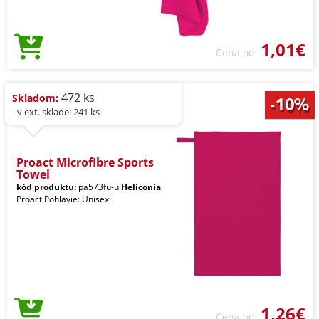
1,01€
Cena od
472 ks
Skladom:
- v ext. sklade: 241 ks
Proact Microfibre Sports
Towel
kód produktu:
pa573fu-u
Heliconia
Proact Pohlavie: Unisex
1,26€
Cena od