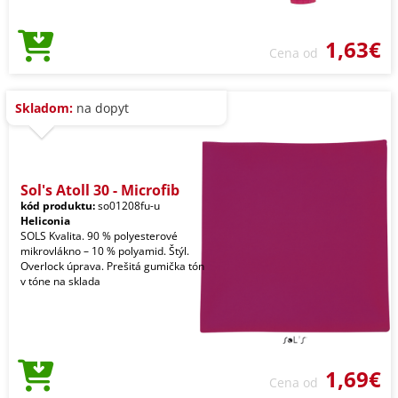
1,63€
Cena od
Skladom:
na dopyt
Sol's Atoll 30 - Microfib
kód produktu:
so01208fu-u
Heliconia
SOLS Kvalita. 90 % polyesterové
mikrovlákno – 10 % polyamid. Štýl.
Overlock úprava. Prešitá gumička tón
v tóne na sklada
1,69€
Cena od