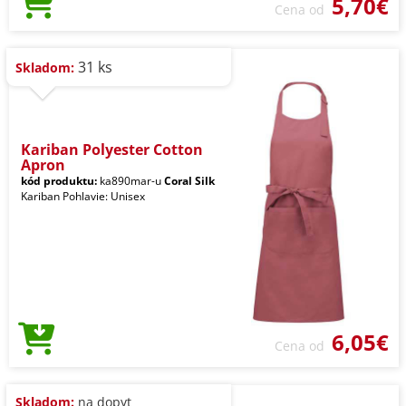
5,70€
Cena od
31 ks
Skladom:
Kariban Polyester Cotton
Apron
kód produktu:
ka890mar-u
Coral Silk
Kariban Pohlavie: Unisex
6,05€
Cena od
Skladom:
na dopyt