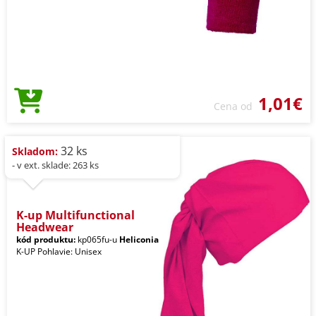
1,01€
Cena od
32 ks
Skladom:
- v ext. sklade: 263 ks
K-up Multifunctional
Headwear
kód produktu:
kp065fu-u
Heliconia
K-UP Pohlavie: Unisex