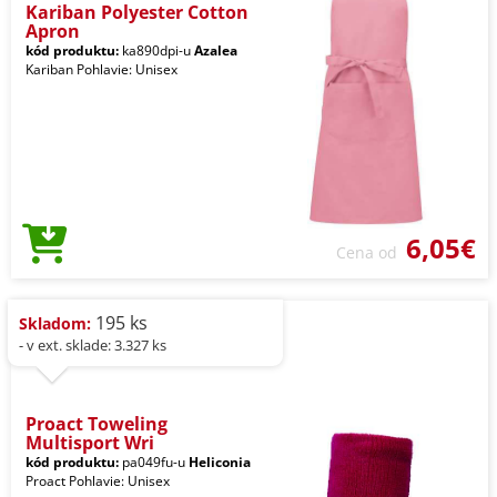
Kariban Polyester Cotton
Apron
kód produktu:
ka890dpi-u
Azalea
Kariban Pohlavie: Unisex
6,05€
Cena od
195 ks
Skladom:
- v ext. sklade: 3.327 ks
Proact Toweling
Multisport Wri
kód produktu:
pa049fu-u
Heliconia
Proact Pohlavie: Unisex