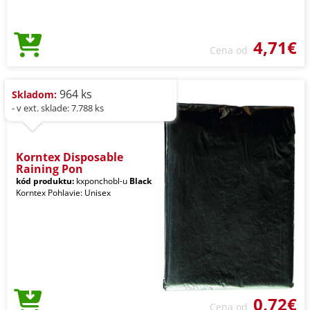
4,71€
Cena od
964 ks
Skladom:
- v ext. sklade: 7.788 ks
Korntex Disposable
Raining Pon
kód produktu:
kxponchobl-u
Black
Korntex Pohlavie: Unisex
0,72€
Cena od