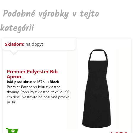
Podobné výrobky v tejto
kategórii
Skladom:
na dopyt
Premier Polyester Bib
Apron
kód produktu:
pr167bl-u
Black
Premier Patent pri krku z vlastnej
tkaniny. Popruhy z vlastnej textílie - 90
cm dlhé. Nastaviteľná posuvná pracka
pri kr