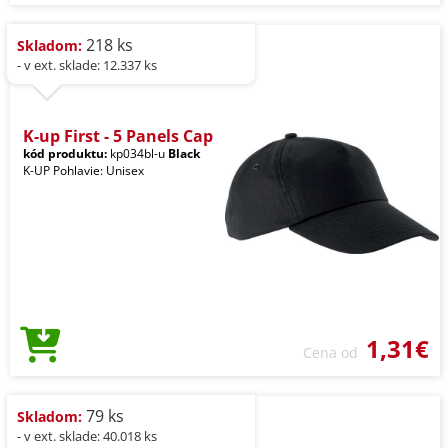
218 ks
Skladom:
- v ext. sklade: 12.337 ks
K-up First - 5 Panels Cap
kód produktu:
kp034bl-u
Black
K-UP Pohlavie: Unisex
1,31€
Cena od
79 ks
Skladom:
- v ext. sklade: 40.018 ks