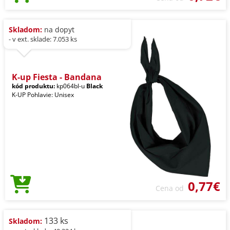
Skladom:
na dopyt
- v ext. sklade: 7.053 ks
K-up Fiesta - Bandana
kód produktu:
kp064bl-u
Black
K-UP Pohlavie: Unisex
0,77€
Cena od
133 ks
Skladom: