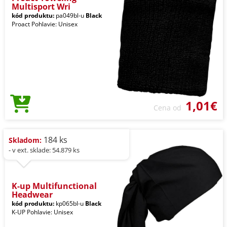
Multisport Wri
kód produktu:
pa049bl-u
Black
Proact Pohlavie: Unisex
1,01€
Cena od
184 ks
Skladom:
- v ext. sklade: 54.879 ks
K-up Multifunctional
Headwear
kód produktu:
kp065bl-u
Black
K-UP Pohlavie: Unisex