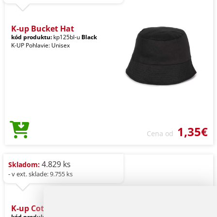
K-up Bucket Hat
kód produktu:
kp125bl-u
Black
K-UP Pohlavie: Unisex
1,35€
Cena od
4.829 ks
Skladom:
- v ext. sklade: 9.755 ks
K-up Cotton Cap - 5 Panels
kód produktu:
kp116bl-u
Black