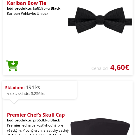
Kariban Bow Tie
kód produktu:
ka859bl-u
Black
Kariban Pohlavie: Unisex
4,60€
Cena od
194 ks
Skladom:
- v ext. sklade: 5.256 ks
Premier Chef’s Skull Cap
kód produktu:
pr653bl-u
Black
Premier Jedna veľkosť vhodná pre
všetkým. Plochý vrch. Elastický zadný