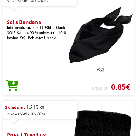
- v ext. sklade: 40.324 ks
Sol's Bandana
kód produktu:
so01198bl-u
Black
SOLS Kvalita. 90 % polyester – 10 %
bavlna. Štýl. Pohlavie: Unisex
0,85€
Cena od
1.215 ks
Skladom:
- v ext. sklade: 3.678 ks
Proact Toweling