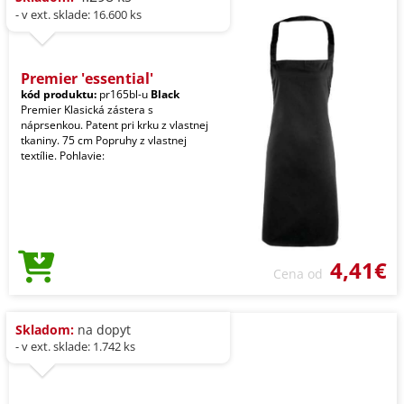
- v ext. sklade: 16.600 ks
Premier 'essential'
kód produktu:
pr165bl-u
Black
Premier Klasická zástera s
náprsenkou. Patent pri krku z vlastnej
tkaniny. 75 cm Popruhy z vlastnej
textílie. Pohlavie:
4,41€
Cena od
Skladom:
na dopyt
- v ext. sklade: 1.742 ks