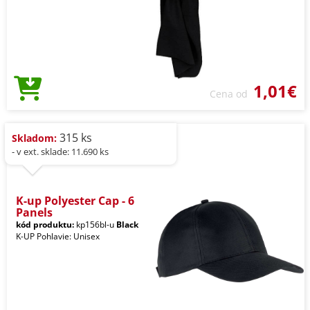
1,01€
Cena od
315 ks
Skladom:
- v ext. sklade: 11.690 ks
K-up Polyester Cap - 6
Panels
kód produktu:
kp156bl-u
Black
K-UP Pohlavie: Unisex