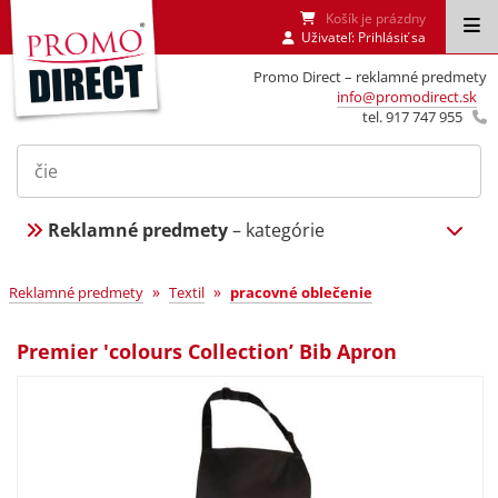
Košík je prázdny
Uživateľ:
Prihlásiť sa
Promo Direct – reklamné predmety
info@promodirect.sk
tel. 917 747 955
Reklamné predmety
– kategórie
»
»
Reklamné predmety
Textil
pracovné oblečenie
Premier 'colours Collection’ Bib Apron