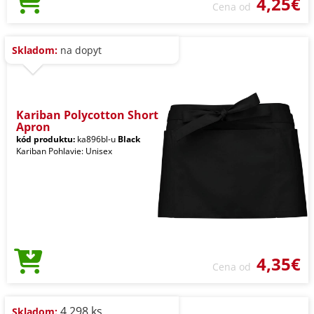
4,25€
Cena od
Skladom:
na dopyt
Kariban Polycotton Short
Apron
kód produktu:
ka896bl-u
Black
Kariban Pohlavie: Unisex
4,35€
Cena od
4.298 ks
Skladom: