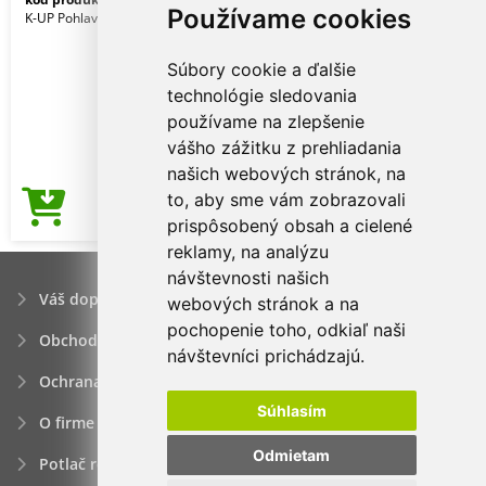
Používame cookies
K-UP Pohlavie: Unisex
Súbory cookie a ďalšie
technológie sledovania
používame na zlepšenie
vášho zážitku z prehliadania
našich webových stránok, na
to, aby sme vám zobrazovali
1,36€
Cena od
prispôsobený obsah a cielené
reklamy, na analýzu
návštevnosti našich
Váš dopyt
webových stránok a na
pochopenie toho, odkiaľ naši
Obchodné podmienky
návštevníci prichádzajú.
Ochrana osobných údajov
Súhlasím
O firme
Odmietam
Potlač reklamných predmetov