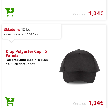
1,04€
Cena od
40 ks
Skladom:
- v ext. sklade: 15.325 ks
K-up Polyester Cap - 5
Panels
kód produktu:
kp157bl-u
Black
K-UP Pohlavie: Unisex
1,04€
Cena od