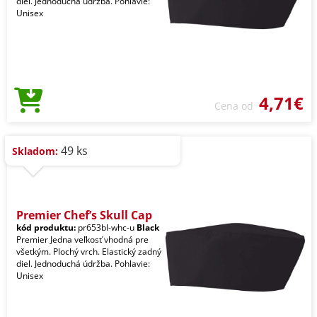
diel. Jednoduchá údržba. Pohlavie:
Unisex
4,71€
Cena od
49 ks
Skladom:
Premier Chef’s Skull Cap
kód produktu:
pr653bl-whc-u
Black
Premier Jedna veľkosť vhodná pre
všetkým. Plochý vrch. Elastický zadný
diel. Jednoduchá údržba. Pohlavie:
Unisex