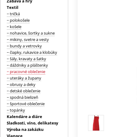
Zábava a hry
Textil
− tričká
− polokošele
− košele
− nohavice, šortky a sukne
− mikiny, svetre a vesty
− bundy a vetrovky
− čiapky, rukavice a klobúky
− šály, kravaty a šatky
− dáždniky a pláštenky
− pracovné oblečenie
− uteráky a župany
− obrusy a deky
− detské oblečenie
− spodná bielizeň
− športové oblečenie
− topánky
Kalendáre a diáre
Sladkosti, víno, delikatesy
Výroba na zakázku
Vianoce