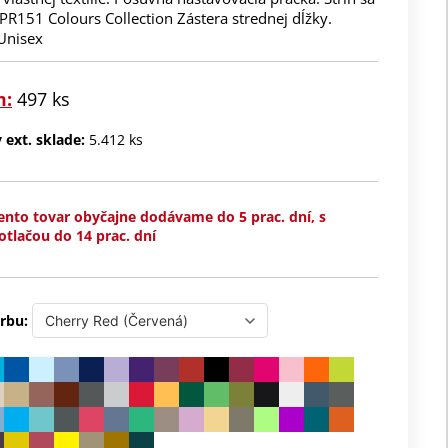
PR151 Colours Collection Zástera strednej dĺžky.
 Unisex
m:
497 ks
ext. sklade:
5.412 ks
ento tovar obyčajne dodávame do 5 prac. dní, s
otlačou do 14 prac. dní
rbu: