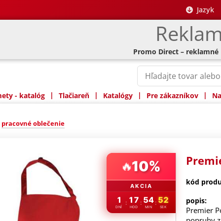
Jazyk
Reklam
Promo Direct – reklamné
|
|
|
|
ty - katalóg
Tlačiareň
Katalógy
Pre zákazníkov
Na
»
pracovné oblečenie
Premie
10%
🔥
kód produ
AKCIA
1
17
54
51
popis:
:
:
:
DNÍ
HOD
MIN
SEK
Premier Po
popruhy z 