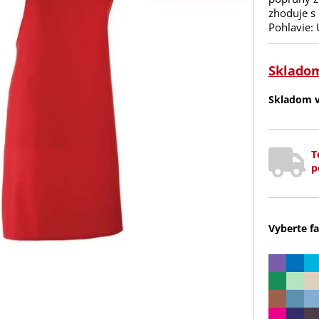
zhoduje s 
Pohlavie:
Sklado
Skladom v 
T
p
Vyberte fa