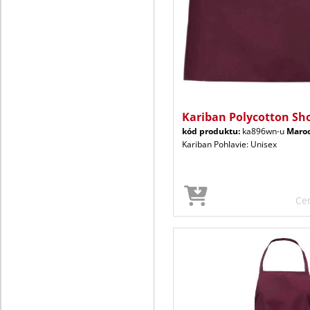
Kariban Polycotton Sh
kód produktu:
ka896wn-u
Maro
Kariban Pohlavie: Unisex
Ce