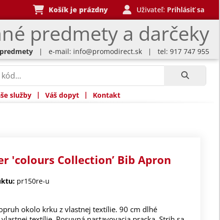
Košík je prázdny
Uživateľ:
Prihlásiť sa
né predmety a darčeky
 predmety
| e-mail:
info@promodirect.sk
| tel: 917 747 955
|
|
še služby
Váš dopyt
Kontakt
r 'colours Collection’ Bib Apron
ktu:
pr150re-u
pruh okolo krku z vlastnej textílie. 90 cm dlhé
vlastnej textílie. Posuvná nastavovacia pracka. Strih sa