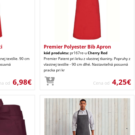
ti
Premier Polyester Bib Apron
kód produktu:
pr167re-u
Cherry Red
nej textílie. 90 cm
Premier Patent pri krku z vlastnej tkaniny. Popruhy z
Posuvná
vlastnej textílie - 90 cm dlhé. Nastaviteľná posuvná
pracka pri kr
6,98€
4,25€
na od
Cena od