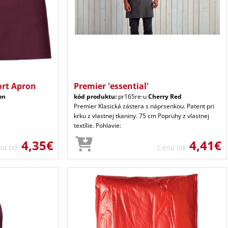
ort Apron
Premier 'essential'
on
kód produktu:
pr165re-u
Cherry Red
Premier Klasická zástera s náprsenkou. Patent pri
krku z vlastnej tkaniny. 75 cm Popruhy z vlastnej
textílie. Pohlavie:
4,35€
4,41€
na od
Cena od