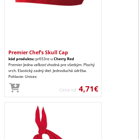
Premier Chef’s Skull Cap
kód produktu:
pr653re-u
Cherry Red
Premier Jedna veľkosť vhodná pre všetkým. Plochý
vrch. Elastický zadný diel. Jednoduchá údržba.
Pohlavie: Unisex
4,71€
Cena od