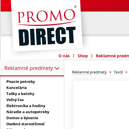
|
|
O nás
Shop
Reklamné predme
Reklamné predmety
Reklamné predmety:
»
Reklamné predmety
Textil
Písacie potreby
Kancelária
Tašky a batohy
Voľný čas
Elektronika a hodiny
Náradie a autopotreby
Domov a bývanie
Osobná starostlivosť