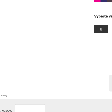
Vyberte ve
U
pravy.
et kusov: