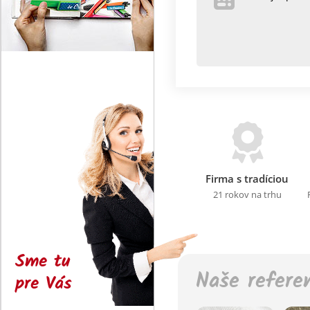
Firma s tradíciou
21 rokov na trhu
Sme tu
Naše refere
pre Vás