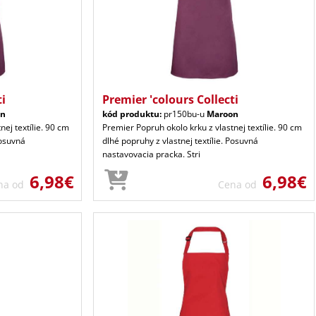
ti
Premier 'colours Collecti
on
kód produktu:
pr150bu-u
Maroon
nej textílie. 90 cm
Premier Popruh okolo krku z vlastnej textílie. 90 cm
Posuvná
dlhé popruhy z vlastnej textílie. Posuvná
nastavovacia pracka. Stri
6,98€
6,98€
na od
Cena od