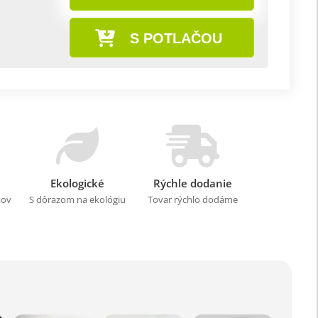
S POTLAČOU
Ekologické
Rýchle dodanie
kov
S dôrazom na ekológiu
Tovar rýchlo dodáme