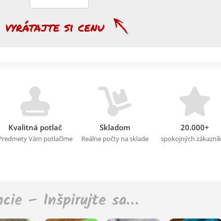
Kvalitná potlač
Skladom
20.000+
Predmety Vám potlačíme
Reálne počty na sklade
spokojných zákazní
ncie – Inšpirujte sa…