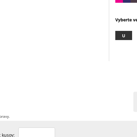
Vyberte ve
U
pravy.
et kusov: