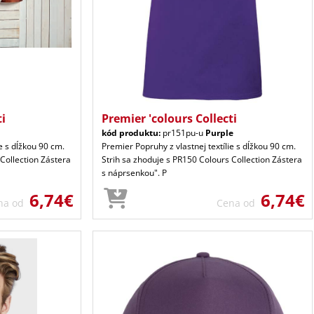
ti
Premier 'colours Collecti
kód produktu:
pr151pu-u
Purple
e s dĺžkou 90 cm.
Premier Popruhy z vlastnej textílie s dĺžkou 90 cm.
 Collection Zástera
Strih sa zhoduje s PR150 Colours Collection Zástera
s náprsenkou". P
6,74€
6,74€
na od
Cena od