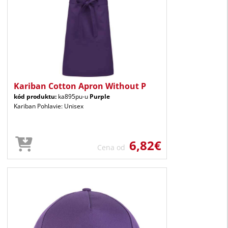
Kariban Cotton Apron Without P
kód produktu:
ka895pu-u
Purple
Kariban Pohlavie: Unisex
6,82€
Cena od