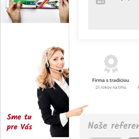
Firma s tradíciou
21 rokov na trhu
Sme tu
Naše refere
pre Vás