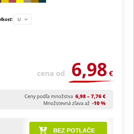
ľkosť:
6,98
cena od
€
6,98 – 7,76 €
Ceny podľa množstva
-10 %
Množstevná zľava až
BEZ POTLAČE