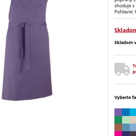
zhoduje s 
Pohlavie:
Sklado
Skladom v 
T
p
Vyberte fa