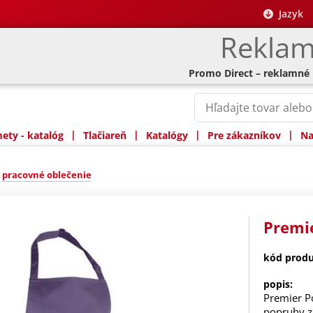
Jazyk
Reklam
Promo Direct – reklamné
|
|
|
|
ty - katalóg
Tlačiareň
Katalógy
Pre zákazníkov
Na
»
pracovné oblečenie
Premie
kód produ
popis:
Premier Po
popruhy z 