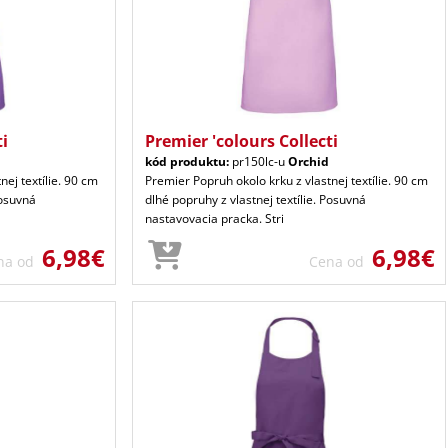
ti
Premier 'colours Collecti
kód produktu:
pr150lc-u
Orchid
nej textílie. 90 cm
Premier Popruh okolo krku z vlastnej textílie. 90 cm
Posuvná
dlhé popruhy z vlastnej textílie. Posuvná
nastavovacia pracka. Stri
6,98€
6,98€
na od
Cena od