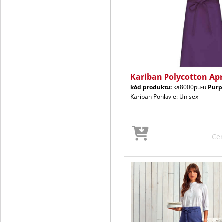
Kariban Polycotton Ap
kód produktu:
ka8000pu-u
Purp
Kariban Pohlavie: Unisex
Ce