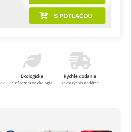
S POTLAČOU
Ekologické
Rýchle dodanie
kov
S dôrazom na ekológiu
Tovar rýchlo dodáme