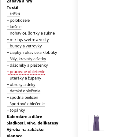
Zábava a hry
Textil
− tričká
− polokošele
− košele
− nohavice, šortky a sukne
− mikiny, svetre a vesty
− bundy a vetrovky
− čiapky, rukavice a klobúky
− šály, kravaty a šatky
− dáždniky a pláštenky
− pracovné oblečenie
− uteráky a župany
− obrusy a deky
− detské oblečenie
− spodná bielizeň
− športové oblečenie
− topánky
Kalendáre a diáre
Sladkosti, víno, delikatesy
Výroba na zakázku
Vianoce