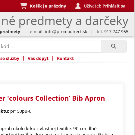
Košík je prázdny
Uživateľ:
Prihlásiť sa
né predmety a darčeky
 predmety
| e-mail:
info@promodirect.sk
| tel: 917 747 955
|
|
še služby
Váš dopyt
Kontakt
r 'colours Collection’ Bib Apron
ktu:
pr150pu-u
pruh okolo krku z vlastnej textílie. 90 cm dlhé
vlastnej textílie. Posuvná nastavovacia pracka. Strih sa