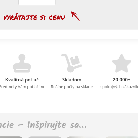
Kvalitná potlač
Skladom
20.000+
Predmety Vám potlačíme
Reálne počty na sklade
spokojných zákazní
ncie – Inšpirujte sa…