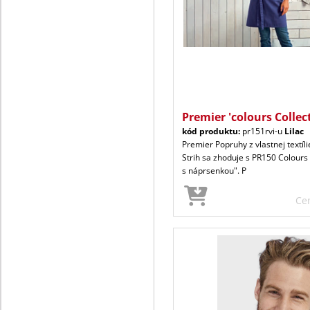
Premier 'colours Collec
kód produktu:
pr151rvi-u
Lilac
Premier Popruhy z vlastnej textíli
Strih sa zhoduje s PR150 Colours
s náprsenkou". P
Ce