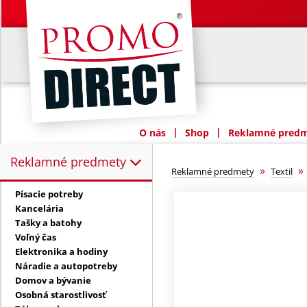
|
|
O nás
Shop
Reklamné predme
Reklamné predmety
Reklamné predmety:
»
Reklamné predmety
Textil
Písacie potreby
Kancelária
Tašky a batohy
Voľný čas
Elektronika a hodiny
Náradie a autopotreby
Domov a bývanie
Osobná starostlivosť