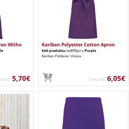
ron Witho
Kariban Polyester Cotton Apron
le
kód produktu:
ka890pu-u
Purple
Kariban Pohlavie: Unisex
5,70€
6,05€
na od
Cena od