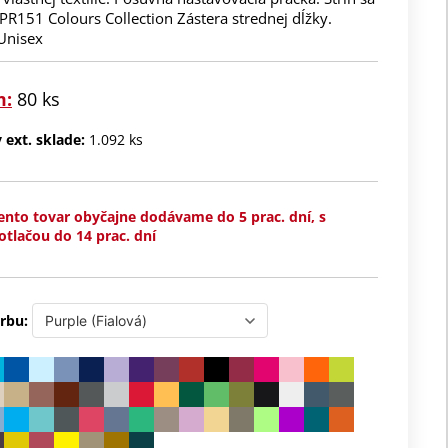
PR151 Colours Collection Zástera strednej dĺžky.
 Unisex
m:
80 ks
ext. sklade:
1.092 ks
ento tovar obyčajne dodávame do 5 prac. dní, s
otlačou do 14 prac. dní
rbu: