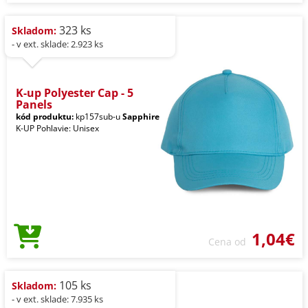
323 ks
Skladom:
- v ext. sklade: 2.923 ks
K-up Polyester Cap - 5
Panels
kód produktu:
kp157sub-u
Sapphire
K-UP Pohlavie: Unisex
1,04€
Cena od
105 ks
Skladom:
- v ext. sklade: 7.935 ks