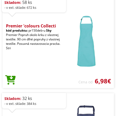
58 ks
Skladom:
- v ext. sklade: 672 ks
Premier 'colours Collecti
kód produktu:
pr150deb-u
Sky
Premier Popruh okolo krku z vlastnej
textílie. 90 cm dlhé popruhy z vlastnej
textílie. Posuvná nastavovacia pracka.
Stri
6,98€
Cena od
32 ks
Skladom:
- v ext. sklade: 384 ks