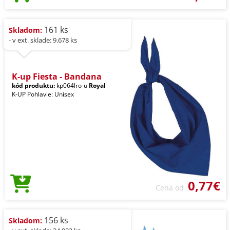
161 ks
Skladom:
- v ext. sklade: 9.678 ks
K-up Fiesta - Bandana
kód produktu:
kp064lro-u
Royal
K-UP Pohlavie: Unisex
0,77€
Cena od
156 ks
Skladom: