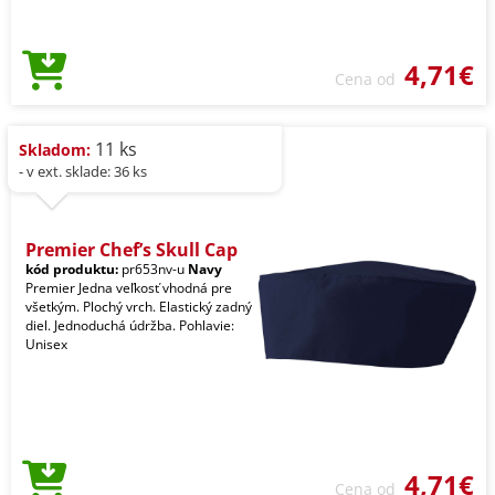
4,71€
Cena od
11 ks
Skladom:
- v ext. sklade: 36 ks
Premier Chef’s Skull Cap
kód produktu:
pr653nv-u
Navy
Premier Jedna veľkosť vhodná pre
všetkým. Plochý vrch. Elastický zadný
diel. Jednoduchá údržba. Pohlavie:
Unisex
4,71€
Cena od