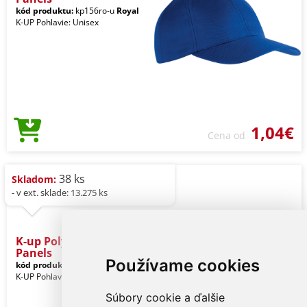
kód produktu:
kp156ro-u
Royal
K-UP Pohlavie: Unisex
1,04€
Cena od
38 ks
Skladom:
- v ext. sklade: 13.275 ks
K-up Polyester Cap - 5
Panels
Používame cookies
kód produktu:
kp157nv-u
Navy
K-UP Pohlavie: Unisex
Súbory cookie a ďalšie