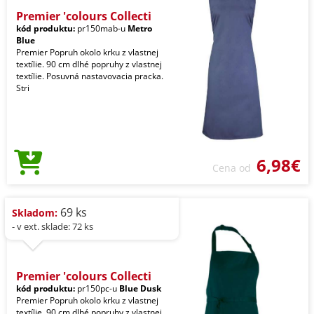
Premier 'colours Collecti
kód produktu:
pr150mab-u
Metro
Blue
Premier Popruh okolo krku z vlastnej
textílie. 90 cm dlhé popruhy z vlastnej
textílie. Posuvná nastavovacia pracka.
Stri
6,98€
Cena od
69 ks
Skladom:
- v ext. sklade: 72 ks
Premier 'colours Collecti
kód produktu:
pr150pc-u
Blue Dusk
Premier Popruh okolo krku z vlastnej
textílie. 90 cm dlhé popruhy z vlastnej