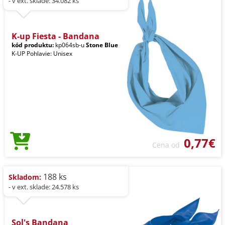
- v ext. sklade: 34.082 ks
K-up Fiesta - Bandana
kód produktu:
kp064sb-u
Stone Blue
K-UP Pohlavie: Unisex
0,77€
Cena od
188 ks
Skladom:
- v ext. sklade: 24.578 ks
Sol's Bandana