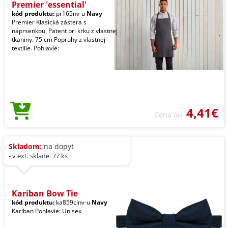
Premier 'essential'
kód produktu:
pr165nv-u
Navy
Premier Klasická zástera s
náprsenkou. Patent pri krku z vlastnej
tkaniny. 75 cm Popruhy z vlastnej
textílie. Pohlavie:
4,41€
Cena od
Skladom:
na dopyt
- v ext. sklade: 77 ks
Kariban Bow Tie
kód produktu:
ka859clnv-u
Navy
Kariban Pohlavie: Unisex