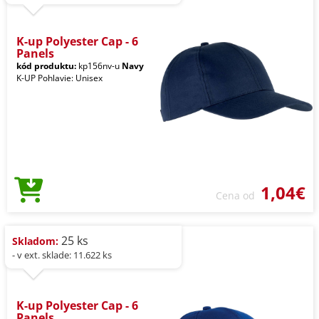
K-up Polyester Cap - 6
Panels
kód produktu:
kp156nv-u
Navy
K-UP Pohlavie: Unisex
1,04€
Cena od
25 ks
Skladom:
- v ext. sklade: 11.622 ks
K-up Polyester Cap - 6
Panels