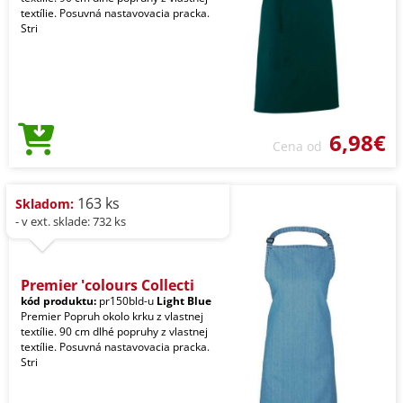
textílie. Posuvná nastavovacia pracka.
Stri
6,98€
Cena od
163 ks
Skladom:
- v ext. sklade: 732 ks
Premier 'colours Collecti
kód produktu:
pr150bld-u
Light Blue
Premier Popruh okolo krku z vlastnej
textílie. 90 cm dlhé popruhy z vlastnej
textílie. Posuvná nastavovacia pracka.
Stri