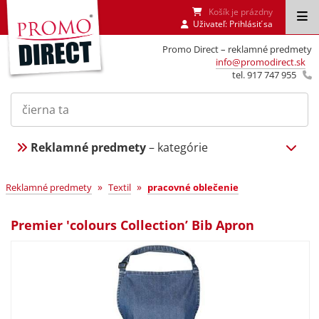
Košík je prázdny
Uživateľ:
Prihlásiť sa
Promo Direct – reklamné predmety
info@promodirect.sk
tel. 917 747 955
Reklamné predmety
– kategórie
»
»
Reklamné predmety
Textil
pracovné oblečenie
Premier 'colours Collection’ Bib Apron