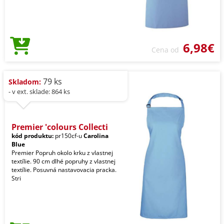
6,98€
Cena od
79 ks
Skladom:
- v ext. sklade: 864 ks
Premier 'colours Collecti
kód produktu:
pr150cf-u
Carolina
Blue
Premier Popruh okolo krku z vlastnej
textílie. 90 cm dlhé popruhy z vlastnej
textílie. Posuvná nastavovacia pracka.
Stri