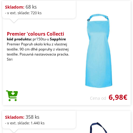
68 ks
Skladom:
- v ext. sklade: 720 ks
Premier 'colours Collecti
kód produktu:
pr150tu-u
Sapphire
Premier Popruh okolo krku z vlastnej
textílie. 90 cm dlhé popruhy z vlastnej
textílie. Posuvná nastavovacia pracka.
Stri
6,98€
Cena od
358 ks
Skladom:
- v ext. sklade: 1.440 ks