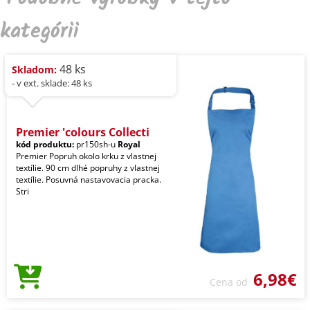
kategórii
48 ks
Skladom:
- v ext. sklade: 48 ks
Premier 'colours Collecti
kód produktu:
pr150sh-u
Royal
Premier Popruh okolo krku z vlastnej
textílie. 90 cm dlhé popruhy z vlastnej
textílie. Posuvná nastavovacia pracka.
Stri
6,98€
Cena od