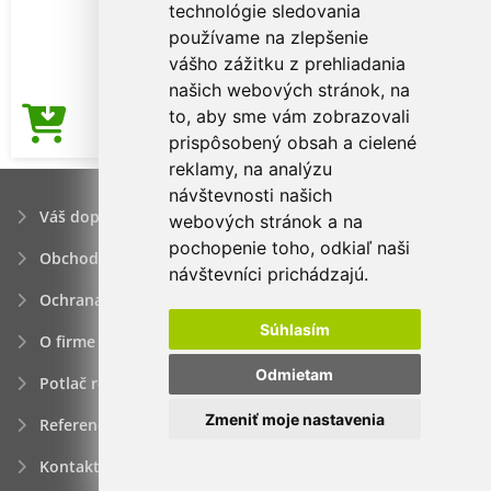
technológie sledovania
používame na zlepšenie
vášho zážitku z prehliadania
našich webových stránok, na
to, aby sme vám zobrazovali
1,04€
Cena od
prispôsobený obsah a cielené
reklamy, na analýzu
návštevnosti našich
Váš dopyt
webových stránok a na
pochopenie toho, odkiaľ naši
Obchodné podmienky
návštevníci prichádzajú.
Ochrana osobných údajov
Súhlasím
O firme
Odmietam
Potlač reklamných predmetov
Zmeniť moje nastavenia
Referencie
Kontakt