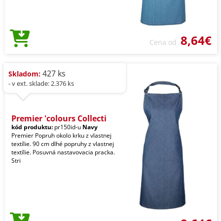
8,64€
Cena od
427 ks
Skladom:
- v ext. sklade: 2.376 ks
Premier 'colours Collecti
kód produktu:
pr150id-u
Navy
Premier Popruh okolo krku z vlastnej
textílie. 90 cm dlhé popruhy z vlastnej
textílie. Posuvná nastavovacia pracka.
Stri