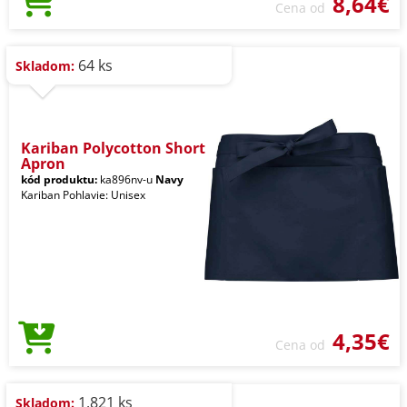
8,64€
Cena od
64 ks
Skladom:
Kariban Polycotton Short
Apron
kód produktu:
ka896nv-u
Navy
Kariban Pohlavie: Unisex
4,35€
Cena od
1.821 ks
Skladom: