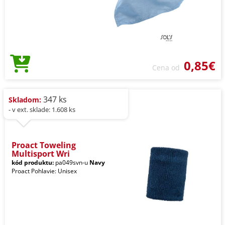
0,85€
Cena od
347 ks
Skladom:
- v ext. sklade: 1.608 ks
Proact Toweling
Multisport Wri
kód produktu:
pa049svn-u
Navy
Proact Pohlavie: Unisex