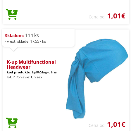
1,01€
Cena od
114 ks
Skladom:
- v ext. sklade: 17.557 ks
K-up Multifunctional
Headwear
kód produktu:
kp065lag-u
Iris
K-UP Pohlavie: Unisex
1,01€
Cena od