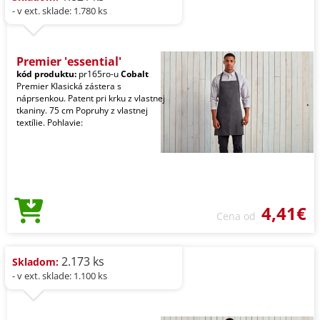
- v ext. sklade: 1.780 ks
Premier 'essential'
kód produktu:
pr165ro-u
Cobalt
Premier Klasická zástera s
náprsenkou. Patent pri krku z vlastnej
tkaniny. 75 cm Popruhy z vlastnej
textílie. Pohlavie:
4,41€
Cena od
2.173 ks
Skladom:
- v ext. sklade: 1.100 ks