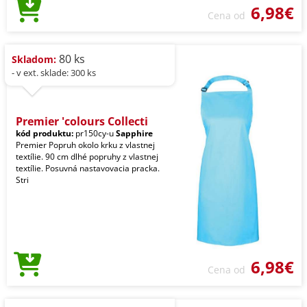
6,98€
Cena od
80 ks
Skladom:
- v ext. sklade: 300 ks
Premier 'colours Collecti
kód produktu:
pr150cy-u
Sapphire
Premier Popruh okolo krku z vlastnej
textílie. 90 cm dlhé popruhy z vlastnej
textílie. Posuvná nastavovacia pracka.
Stri
6,98€
Cena od