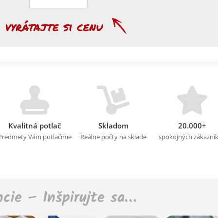
Kvalitná potlač
Skladom
20.000+
Predmety Vám potlačíme
Reálne počty na sklade
spokojných zákazní
ncie – Inšpirujte sa…