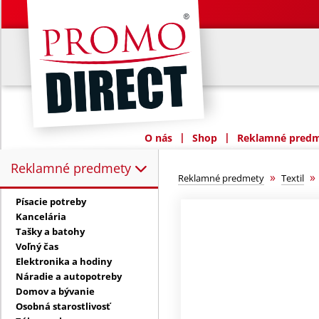
|
|
O nás
Shop
Reklamné predme
Reklamné predmety
Reklamné predmety:
»
Reklamné predmety
Textil
Písacie potreby
Kancelária
Tašky a batohy
Voľný čas
Elektronika a hodiny
Náradie a autopotreby
Domov a bývanie
Osobná starostlivosť