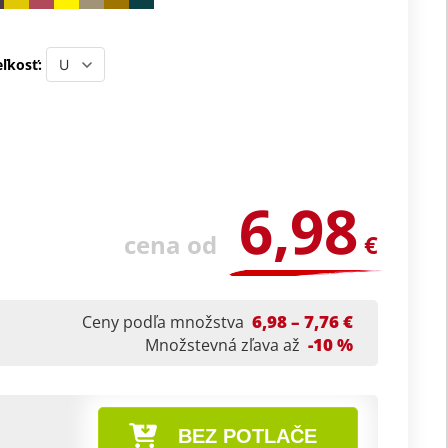
ľkosť:
6,98
cena od
€
6,98 – 7,76 €
Ceny podľa množstva
-10 %
Množstevná zľava až
BEZ POTLAČE