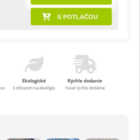
S POTLAČOU
Ekologické
Rýchle dodanie
kov
S dôrazom na ekológiu
Tovar rýchlo dodáme