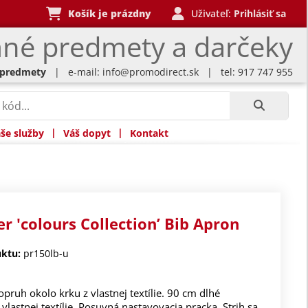
Košík je prázdny
Uživateľ:
Prihlásiť sa
né predmety a darčeky
 predmety
| e-mail:
info@promodirect.sk
| tel: 917 747 955
|
|
še služby
Váš dopyt
Kontakt
r 'colours Collection’ Bib Apron
ktu:
pr150lb-u
pruh okolo krku z vlastnej textílie. 90 cm dlhé
vlastnej textílie. Posuvná nastavovacia pracka. Strih sa