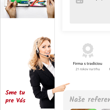
Firma s tradíciou
21 rokov na trhu
Sme tu
Naše refere
pre Vás