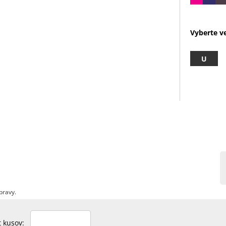
Vyberte ve
U
pravy.
et kusov: