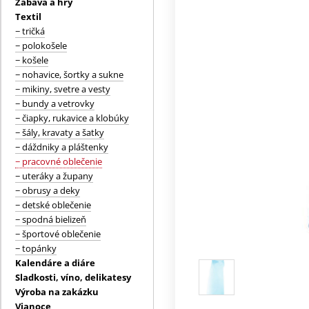
Zábava a hry
Textil
− tričká
− polokošele
− košele
− nohavice, šortky a sukne
− mikiny, svetre a vesty
− bundy a vetrovky
− čiapky, rukavice a klobúky
− šály, kravaty a šatky
− dáždniky a pláštenky
− pracovné oblečenie
− uteráky a župany
− obrusy a deky
− detské oblečenie
− spodná bielizeň
− športové oblečenie
− topánky
Kalendáre a diáre
Sladkosti, víno, delikatesy
Výroba na zakázku
Vianoce