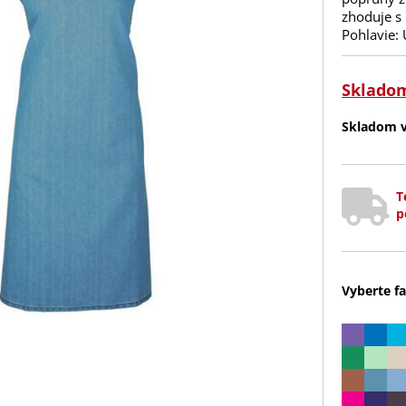
zhoduje s 
Pohlavie:
Sklado
Skladom v 
T
p
Vyberte fa