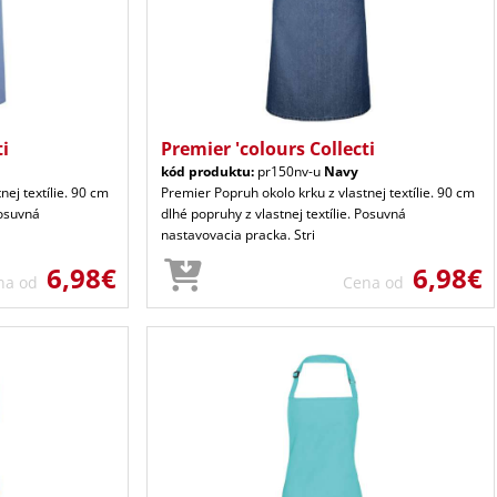
ti
Premier 'colours Collecti
kód produktu:
pr150nv-u
Navy
nej textílie. 90 cm
Premier Popruh okolo krku z vlastnej textílie. 90 cm
Posuvná
dlhé popruhy z vlastnej textílie. Posuvná
nastavovacia pracka. Stri
6,98€
6,98€
na od
Cena od