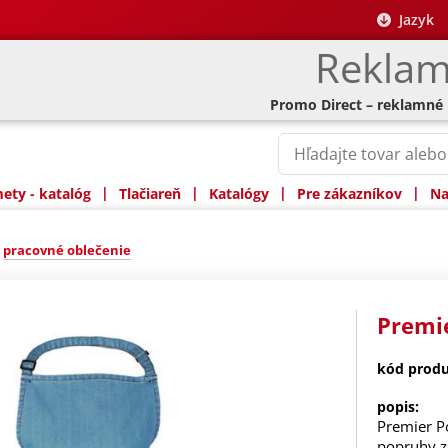
Jazyk
Reklam
Promo Direct – reklamné
|
|
|
|
ty - katalóg
Tlačiareň
Katalógy
Pre zákazníkov
Na
»
pracovné oblečenie
Premie
kód produ
popis:
Premier Po
popruhy z 