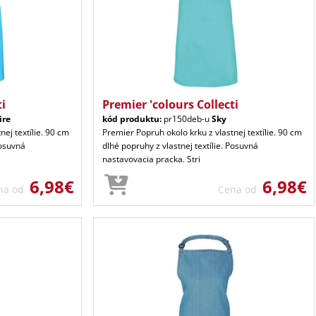
ti
Premier 'colours Collecti
ire
kód produktu:
pr150deb-u
Sky
nej textílie. 90 cm
Premier Popruh okolo krku z vlastnej textílie. 90 cm
Posuvná
dlhé popruhy z vlastnej textílie. Posuvná
nastavovacia pracka. Stri
6,98€
6,98€
na od
Cena od