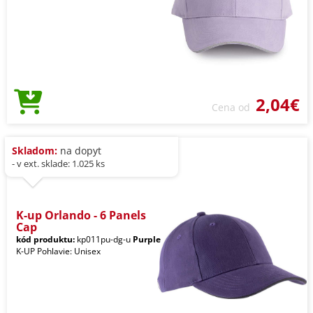
2,04€
Cena od
Skladom:
na dopyt
- v ext. sklade: 1.025 ks
K-up Orlando - 6 Panels
Cap
kód produktu:
kp011pu-dg-u
Purple
K-UP Pohlavie: Unisex