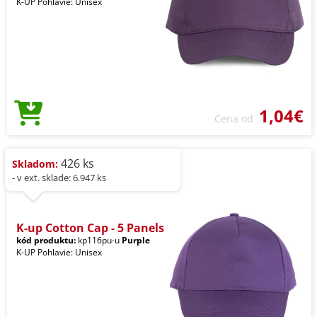
K-UP Pohlavie: Unisex
1,04€
Cena od
426 ks
Skladom:
- v ext. sklade: 6.947 ks
K-up Cotton Cap - 5 Panels
kód produktu:
kp116pu-u
Purple
K-UP Pohlavie: Unisex