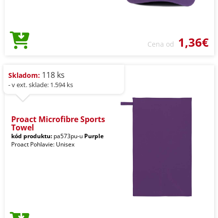
1,36€
Cena od
118 ks
Skladom:
- v ext. sklade: 1.594 ks
Proact Microfibre Sports
Towel
kód produktu:
pa573pu-u
Purple
Proact Pohlavie: Unisex