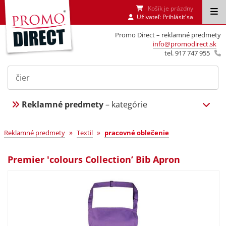
Košík je prázdny
Uživateľ:
Prihlásiť sa
Promo Direct – reklamné predmety
info@promodirect.sk
tel. 917 747 955
Reklamné predmety
– kategórie
»
»
Reklamné predmety
Textil
pracovné oblečenie
Premier 'colours Collection’ Bib Apron