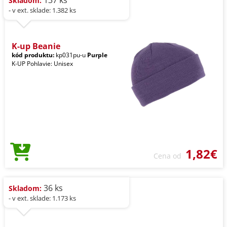
Skladom:
- v ext. sklade: 1.382 ks
K-up Beanie
kód produktu:
kp031pu-u
Purple
K-UP Pohlavie: Unisex
1,82€
Cena od
36 ks
Skladom:
- v ext. sklade: 1.173 ks