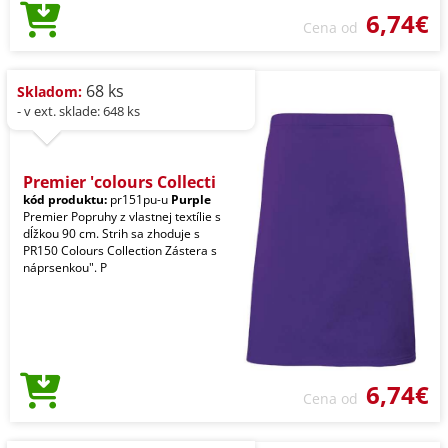
6,74€
Cena od
68 ks
Skladom:
- v ext. sklade: 648 ks
Premier 'colours Collecti
kód produktu:
pr151pu-u
Purple
Premier Popruhy z vlastnej textílie s
dĺžkou 90 cm. Strih sa zhoduje s
PR150 Colours Collection Zástera s
náprsenkou". P
6,74€
Cena od