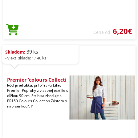
6,20€
Cena od
39 ks
Skladom:
- v ext. sklade: 1.140 ks
Premier 'colours Collecti
kód produktu:
pr151rvi-u
Lilac
Premier Popruhy z vlastnej textílie s
dĺžkou 90 cm. Strih sa zhoduje s
PR150 Colours Collection Zástera s
náprsenkou". P