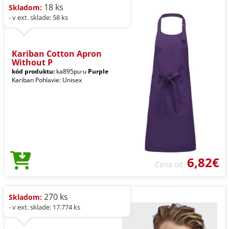
18 ks
Skladom:
- v ext. sklade: 58 ks
Kariban Cotton Apron
Without P
kód produktu:
ka895pu-u
Purple
Kariban Pohlavie: Unisex
6,82€
Cena od
270 ks
Skladom:
- v ext. sklade: 17.774 ks