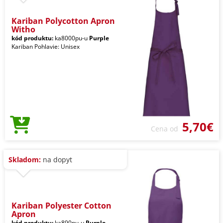
Kariban Polycotton Apron
Witho
kód produktu:
ka8000pu-u
Purple
Kariban Pohlavie: Unisex
5,70€
Cena od
Skladom:
na dopyt
Kariban Polyester Cotton
Apron
kód produktu:
ka890pu-u
Purple