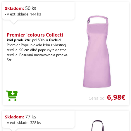
50 ks
Skladom:
- v ext. sklade: 144 ks
Premier 'colours Collecti
kód produktu:
pr150la-u
Orchid
Premier Popruh okolo krku z vlastnej
textílie. 90 cm dlhé popruhy z vlastnej
textílie. Posuvná nastavovacia pracka.
Stri
6,98€
Cena od
77 ks
Skladom:
- v ext. sklade: 328 ks