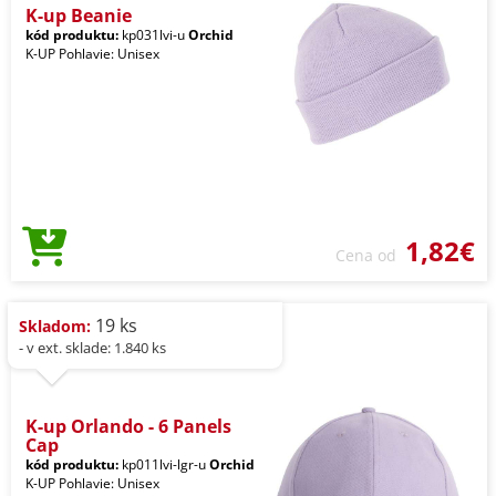
K-up Beanie
kód produktu:
kp031lvi-u
Orchid
K-UP Pohlavie: Unisex
1,82€
Cena od
19 ks
Skladom:
- v ext. sklade: 1.840 ks
K-up Orlando - 6 Panels
Cap
kód produktu:
kp011lvi-lgr-u
Orchid
K-UP Pohlavie: Unisex