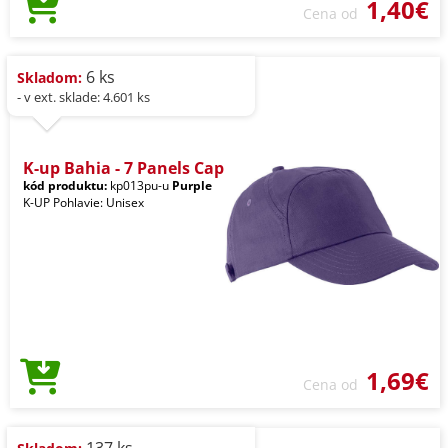
1,40€
Cena od
6 ks
Skladom:
- v ext. sklade: 4.601 ks
K-up Bahia - 7 Panels Cap
kód produktu:
kp013pu-u
Purple
K-UP Pohlavie: Unisex
1,69€
Cena od
137 ks