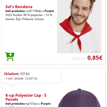
Sol's Bandana
kód produktu:
so01198dp-u
Purple
SOLS Kvalita. 90 % polyester – 10 %
bavlna. Štýl. Pohlavie: Unisex
0,85€
Cena od
63 ks
Skladom:
- v ext. sklade: 12.637 ks
K-up Polyester Cap - 5
Panels
kód produktu:
kp157pu-u
Purple