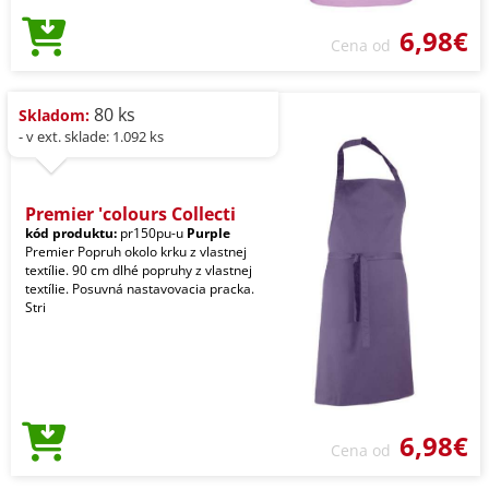
6,98€
Cena od
80 ks
Skladom:
- v ext. sklade: 1.092 ks
Premier 'colours Collecti
kód produktu:
pr150pu-u
Purple
Premier Popruh okolo krku z vlastnej
textílie. 90 cm dlhé popruhy z vlastnej
textílie. Posuvná nastavovacia pracka.
Stri
6,98€
Cena od