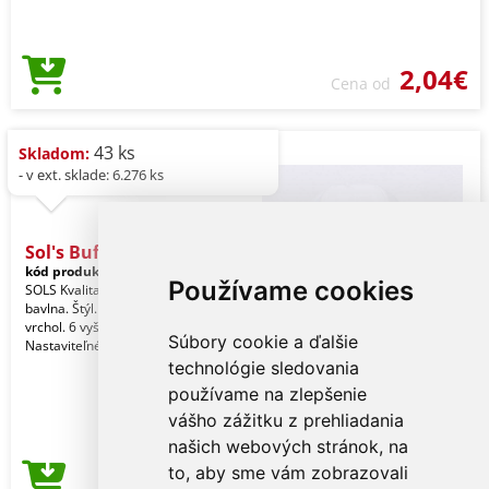
2,04€
Cena od
43 ks
Skladom:
- v ext. sklade: 6.276 ks
Sol's Buffalo - Six Panel
kód produktu:
so88100dp-u
Purple
Používame cookies
SOLS Kvalita. 100 % hrubá česaná
bavlna. Štýl. 6 panelov. Predtvarovaný
vrchol. 6 vyšívané vetracie očká.
Súbory cookie a ďalšie
Nastaviteľné z
technológie sledovania
používame na zlepšenie
vášho zážitku z prehliadania
našich webových stránok, na
to, aby sme vám zobrazovali
2,12€
Cena od