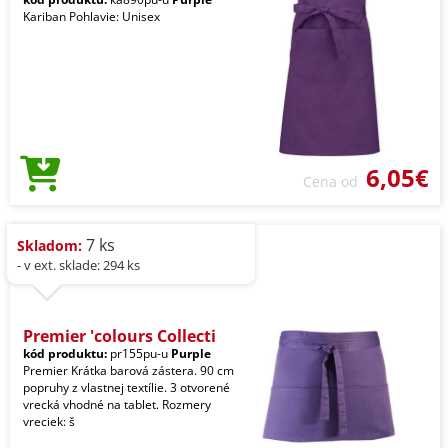
Kariban Pohlavie: Unisex
6,05€
Cena od
7 ks
Skladom:
- v ext. sklade: 294 ks
Premier 'colours Collecti
kód produktu:
pr155pu-u
Purple
Premier Krátka barová zástera. 90 cm
popruhy z vlastnej textílie. 3 otvorené
vrecká vhodné na tablet. Rozmery
vreciek: š