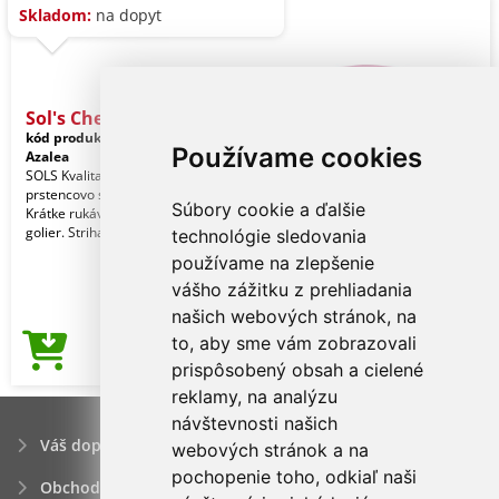
Skladom:
na dopyt
Sol's Cherry - Girls'
kód produktu:
so11981ohp-8a
Používame cookies
Azalea
SOLS Kvalita. 100 % poločesaná
prstencovo spriadaná bavlna. Štýl.
Súbory cookie a ďalšie
Krátke rukávy. Priliehavý strih. Tenký
golier. Strihan
technológie sledovania
používame na zlepšenie
vášho zážitku z prehliadania
našich webových stránok, na
to, aby sme vám zobrazovali
2,51€
Cena od
prispôsobený obsah a cielené
reklamy, na analýzu
návštevnosti našich
Váš dopyt
webových stránok a na
pochopenie toho, odkiaľ naši
Obchodné podmienky