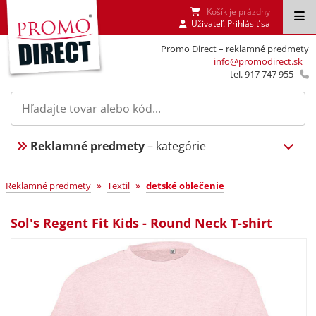
Košík je prázdny
Uživateľ:
Prihlásiť sa
Promo Direct – reklamné predmety
info@promodirect.sk
tel. 917 747 955
Reklamné predmety
– kategórie
»
»
Reklamné predmety
Textil
detské oblečenie
Sol's Regent Fit Kids - Round Neck T-shirt