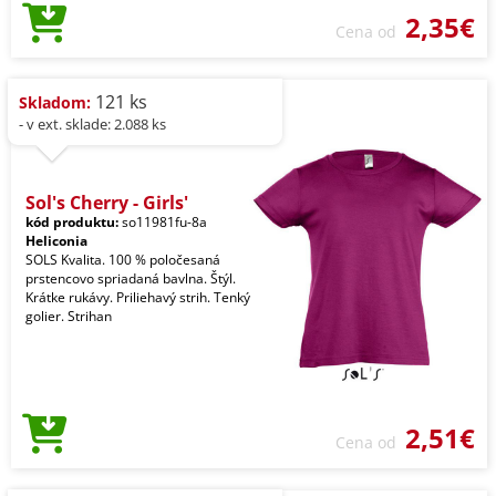
2,35€
Cena od
121 ks
Skladom:
- v ext. sklade: 2.088 ks
Sol's Cherry - Girls'
kód produktu:
so11981fu-8a
Heliconia
SOLS Kvalita. 100 % poločesaná
prstencovo spriadaná bavlna. Štýl.
Krátke rukávy. Priliehavý strih. Tenký
golier. Strihan
2,51€
Cena od