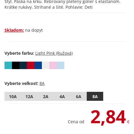
Štýl. Páska na krku. Rebrovaný pletený golier s elastanom.
Krátke rukávy. Strihané a šité. Pohlavie: Deti
Skladom:
na dopyt
Vyberte farbu:
Vyberte veľkosť:
10A
12A
2A
4A
6A
8A
2,84
Cena od
€