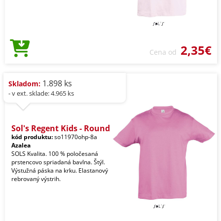
2,35€
Cena od
1.898 ks
Skladom:
- v ext. sklade: 4.965 ks
Sol's Regent Kids - Round
kód produktu:
so11970ohp-8a
Azalea
SOLS Kvalita. 100 % poločesaná
prstencovo spriadaná bavlna. Štýl.
Výstužná páska na krku. Elastanový
rebrovaný výstrih.