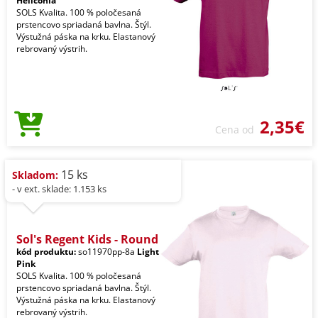
Heliconia
SOLS Kvalita. 100 % poločesaná
prstencovo spriadaná bavlna. Štýl.
Výstužná páska na krku. Elastanový
rebrovaný výstrih.
2,35€
Cena od
15 ks
Skladom:
- v ext. sklade: 1.153 ks
Sol's Regent Kids - Round
kód produktu:
so11970pp-8a
Light
Pink
SOLS Kvalita. 100 % poločesaná
prstencovo spriadaná bavlna. Štýl.
Výstužná páska na krku. Elastanový
rebrovaný výstrih.