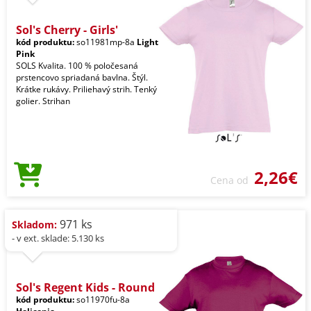
Sol's Cherry - Girls'
kód produktu:
so11981mp-8a
Light
Pink
SOLS Kvalita. 100 % poločesaná
prstencovo spriadaná bavlna. Štýl.
Krátke rukávy. Priliehavý strih. Tenký
golier. Strihan
2,26€
Cena od
971 ks
Skladom:
- v ext. sklade: 5.130 ks
Sol's Regent Kids - Round
kód produktu:
so11970fu-8a