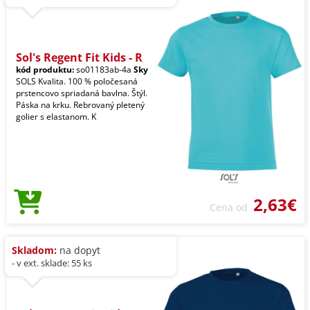
Sol's Regent Fit Kids - R
kód produktu:
so01183ab-4a
Sky
SOLS Kvalita. 100 % poločesaná
prstencovo spriadaná bavlna. Štýl.
Páska na krku. Rebrovaný pletený
golier s elastanom. K
2,63€
Cena od
Skladom:
na dopyt
- v ext. sklade: 55 ks