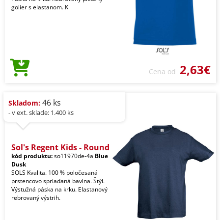
golier s elastanom. K
2,63€
Cena od
46 ks
Skladom:
- v ext. sklade: 1.400 ks
Sol's Regent Kids - Round
kód produktu:
so11970de-4a
Blue
Dusk
SOLS Kvalita. 100 % poločesaná
prstencovo spriadaná bavlna. Štýl.
Výstužná páska na krku. Elastanový
rebrovaný výstrih.