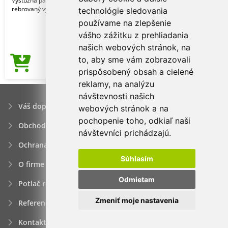
Výstužná páska na krku. Elastanový
rebrovaný výstrih.
technológie sledovania
používame na zlepšenie
vášho zážitku z prehliadania
našich webových stránok, na
to, aby sme vám zobrazovali
2,35€
Cena od
prispôsobený obsah a cielené
reklamy, na analýzu
návštevnosti našich
Váš dopyt
webových stránok a na
pochopenie toho, odkiaľ naši
Obchodné podmienky
návštevníci prichádzajú.
Ochrana osobných údajov
Súhlasím
O firme
Odmietam
Potlač reklamných predmetov
Zmeniť moje nastavenia
Referencie
Kontakt