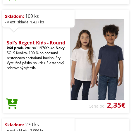
109 ks
Skladom:
- v ext. sklade: 1.437 ks
Sol's Regent Kids - Round
kód produktu:
so11970fn-4a
Navy
SOLS Kvalita. 100 % poločesaná
prstencovo spriadaná bavlna. Štýl.
Výstužná páska na krku. Elastanový
rebrovaný výstrih.
2,35€
Cena od
270 ks
Skladom:
- v ext. sklade: 2.096 ks