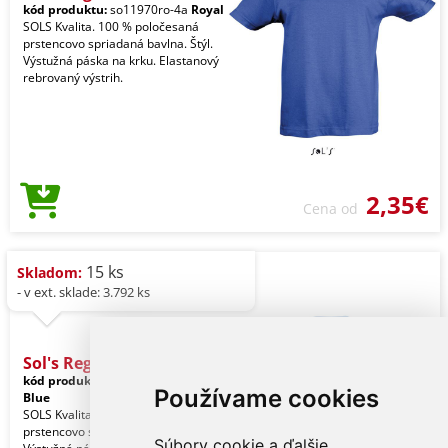
kód produktu:
so11970ro-4a
Royal
SOLS Kvalita. 100 % poločesaná
prstencovo spriadaná bavlna. Štýl.
Výstužná páska na krku. Elastanový
rebrovaný výstrih.
2,35€
Cena od
15 ks
Skladom:
- v ext. sklade: 3.792 ks
Sol's Regent Kids - Round
kód produktu:
so11970sb-4a
Light
Používame cookies
Blue
SOLS Kvalita. 100 % poločesaná
prstencovo spriadaná bavlna. Štýl.
Súbory cookie a ďalšie