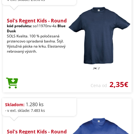
Sol's Regent Kids - Round
kód produktu:
so11970nv-4a
Blue
Dusk
SOLS Kvalita. 100 % poločesaná
prstencovo spriadaná bavlna. Štýl.
Výstužná páska na krku. Elastanový
rebrovaný výstrih.
2,35€
Cena od
1.280 ks
Skladom:
- v ext. sklade: 7.483 ks
Sol's Regent Kids - Round