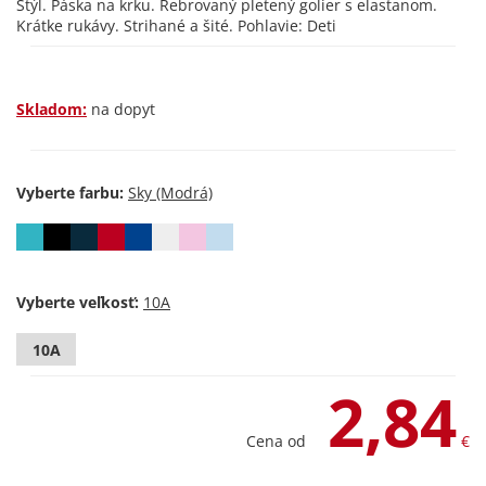
Štýl. Páska na krku. Rebrovaný pletený golier s elastanom.
Krátke rukávy. Strihané a šité. Pohlavie: Deti
Skladom:
na dopyt
Vyberte farbu:
Vyberte veľkosť:
10A
2,84
Cena od
€