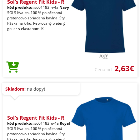
Sol's Regent Fit Kids - R
kód produktu:
so01183fn-4a
Navy
SOLS Kvalita. 100 % poločesaná
prstencovo spriadaná bavlna. Štýl.
Páska na krku. Rebrovaný pletený
golier s elastanom. K
2,63€
Cena od
Skladom:
na dopyt
Sol's Regent Fit Kids - R
kód produktu:
so01183ro-4a
Royal
SOLS Kvalita. 100 % poločesaná
prstencovo spriadaná bavlna. Štýl.
Páska na krku. Rebrovaný pletený