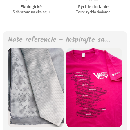
Ekologické
Rýchle dodanie
S dôrazom na ekológiu
Tovar rýchlo dodáme
Naše referencie – Inšpirujte sa…