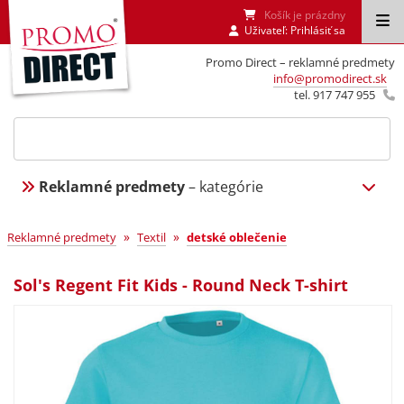
Košík je prázdny
Uživateľ:
Prihlásiť sa
Promo Direct – reklamné predmety
info@promodirect.sk
tel. 917 747 955
Reklamné predmety
– kategórie
»
»
Reklamné predmety
Textil
detské oblečenie
Sol's Regent Fit Kids - Round Neck T-shirt