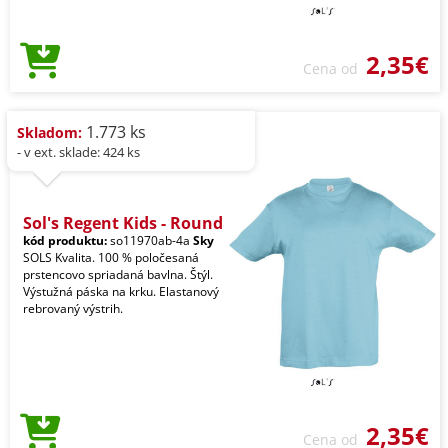
2,35€
Cena od
1.773 ks
Skladom:
- v ext. sklade: 424 ks
Sol's Regent Kids - Round
kód produktu:
so11970ab-4a
Sky
SOLS Kvalita. 100 % poločesaná
prstencovo spriadaná bavlna. Štýl.
Výstužná páska na krku. Elastanový
rebrovaný výstrih.
2,35€
Cena od