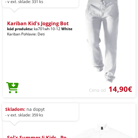
- v ext. sklade: 331 ks
Kariban Kid's Jogging Bot
kód produktu:
ka701wh-10-12
White
Kariban Pohlavie: Deti
14,90€
Cena od
Skladom:
na dopyt
- v ext. sklade: 359 ks
Sol's Summer Ii Kids - Po