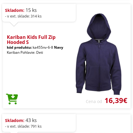
15 ks
Skladom:
- v ext. sklade: 314 ks
Kariban Kids Full Zip
Hooded S
kód produktu:
ka455nv-6-8
Navy
Kariban Pohlavie: Deti
16,39€
Cena od
43 ks
Skladom:
- v ext. sklade: 791 ks