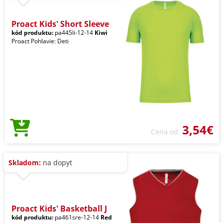
Proact Kids' Short Sleeve
kód produktu:
pa445li-12-14
Kiwi
Proact Pohlavie: Deti
3,54€
Cena od
Skladom:
na dopyt
Proact Kids' Basketball J
kód produktu:
pa461sre-12-14
Red