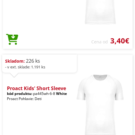
3,40€
Cena od
226 ks
Skladom:
- v ext. sklade: 1.191 ks
Proact Kids' Short Sleeve
kód produktu:
pa445wh-6-8
White
Proact Pohlavie: Deti