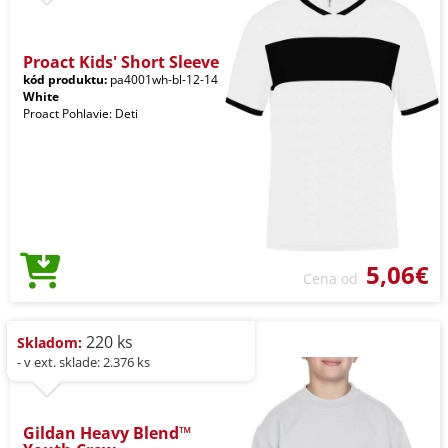
Proact Kids' Short Sleeve
kód produktu:
pa4001wh-bl-12-14
White
Proact Pohlavie: Deti
5,06€
Cena od
220 ks
Skladom:
- v ext. sklade: 2.376 ks
Gildan Heavy Blend™