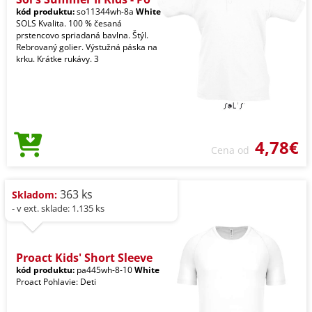
kód produktu:
so11344wh-8a
White
SOLS Kvalita. 100 % česaná
prstencovo spriadaná bavlna. Štýl.
Rebrovaný golier. Výstužná páska na
krku. Krátke rukávy. 3
4,78€
Cena od
363 ks
Skladom:
- v ext. sklade: 1.135 ks
Proact Kids' Short Sleeve
kód produktu:
pa445wh-8-10
White
Proact Pohlavie: Deti