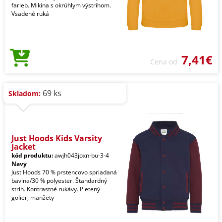
farieb. Mikina s okrúhlym výstrihom.
Vsadené ruká
7,41€
Cena od
69 ks
Skladom:
Just Hoods Kids Varsity
Jacket
kód produktu:
awjh043joxn-bu-3-4
Navy
Just Hoods 70 % prstencovo spriadaná
bavlna/30 % polyester. Štandardný
strih. Kontrastné rukávy. Pletený
golier, manžety