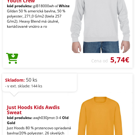
Youth Crew
kód produktu:
giB18000wh-xl
White
Gildan 50 % americká bavlna, 50 %
polyester, 271,0 G/m2 (biela 257
G/m2). Heavy Blend má útulné,
kartáčované vnútro a ro
5,74€
Cena od
50 ks
Skladom:
- v ext. sklade: 144 ks
Just Hoods Kids Awdis
Sweat
kód produktu:
awjh030jmst-3-4
Old
Gold
Just Hoods 80 % prstencovo spriadaná
bavlna/20% polyester. 26 skvelých