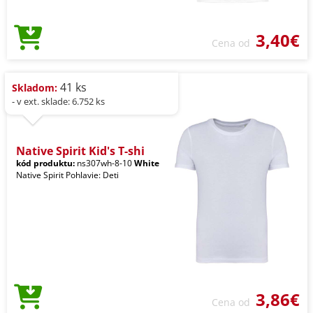
3,40€
Cena od
41 ks
Skladom:
- v ext. sklade: 6.752 ks
Native Spirit Kid's T-shi
kód produktu:
ns307wh-8-10
White
Native Spirit Pohlavie: Deti
3,86€
Cena od