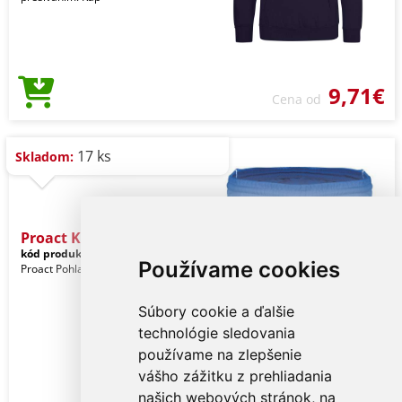
9,71€
Cena od
17 ks
Skladom:
Proact Kid's Basket Ball
kód produktu:
pa161sro-12-14
Royal
Používame cookies
Proact Pohlavie: Deti
Súbory cookie a ďalšie
technológie sledovania
používame na zlepšenie
vášho zážitku z prehliadania
našich webových stránok, na