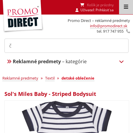
Košík je prázdny
Uživateľ:
Prihlásiť sa
Promo Direct – reklamné predmety
info@promodirect.sk
tel. 917 747 955
Reklamné predmety
– kategórie
»
»
Reklamné predmety
Textil
detské oblečenie
Sol's Miles Baby - Striped Bodysuit