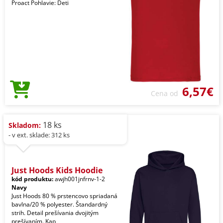
Proact Pohlavie: Deti
6,57€
Cena od
18 ks
Skladom:
- v ext. sklade: 312 ks
Just Hoods Kids Hoodie
kód produktu:
awjh001jnfrnv-1-2
Navy
Just Hoods 80 % prstencovo spriadaná
bavlna/20 % polyester. Štandardný
strih. Detail prešívania dvojitým
prešívaním. Kap