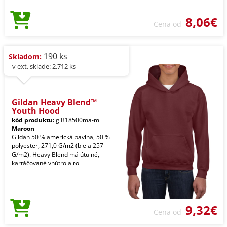
8,06€
Cena od
190 ks
Skladom:
- v ext. sklade: 2.712 ks
Gildan Heavy Blend™
Youth Hood
kód produktu:
giB18500ma-m
Maroon
Gildan 50 % americká bavlna, 50 %
polyester, 271,0 G/m2 (biela 257
G/m2). Heavy Blend má útulné,
kartáčované vnútro a ro
9,32€
Cena od