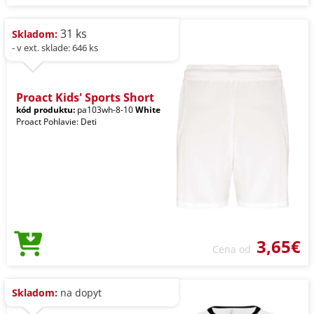
31 ks
Skladom:
- v ext. sklade: 646 ks
Proact Kids' Sports Short
kód produktu:
pa103wh-8-10
White
Proact Pohlavie: Deti
3,65€
Cena od
Skladom:
na dopyt