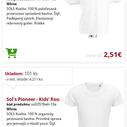
White
SOLS Kvalita. 100 % poločesaná
prstencovo spriadaná bavlna. Štýl.
Podlepený výstrih. Elastanový
rebrovaný golier. Krátke
2,51€
Cena od
101 ks
Skladom:
- v ext. sklade: 4.211 ks
Sol's Pioneer - Kids’ Rou
kód produktu:
so03578wh-10a
White
SOLS Kvalita. 100 % organicky
pestovaná bavlna. Prírodná úprava
pre jemnejší a hladší pocit. Štýl.