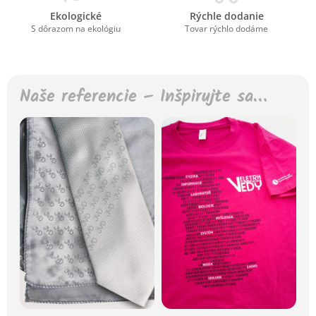
Ekologické
Rýchle dodanie
S dôrazom na ekológiu
Tovar rýchlo dodáme
Naše referencie – Inšpirujte sa…