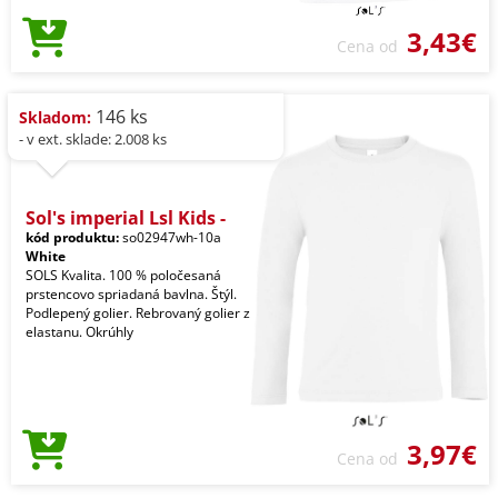
3,43€
Cena od
146 ks
Skladom:
- v ext. sklade: 2.008 ks
Sol's imperial Lsl Kids -
kód produktu:
so02947wh-10a
White
SOLS Kvalita. 100 % poločesaná
prstencovo spriadaná bavlna. Štýl.
Podlepený golier. Rebrovaný golier z
elastanu. Okrúhly
3,97€
Cena od