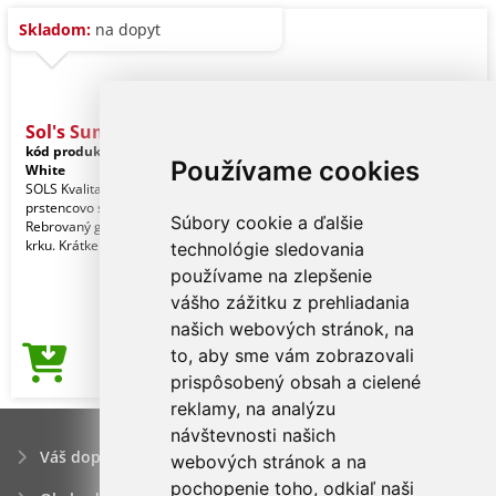
Skladom:
na dopyt
Sol's Summer Ii Kids - Po
kód produktu:
so11344wh-10a
Používame cookies
White
SOLS Kvalita. 100 % česaná
prstencovo spriadaná bavlna. Štýl.
Súbory cookie a ďalšie
Rebrovaný golier. Výstužná páska na
krku. Krátke rukávy. 3
technológie sledovania
používame na zlepšenie
vášho zážitku z prehliadania
našich webových stránok, na
to, aby sme vám zobrazovali
4,78€
Cena od
prispôsobený obsah a cielené
reklamy, na analýzu
návštevnosti našich
Váš dopyt
webových stránok a na
pochopenie toho, odkiaľ naši