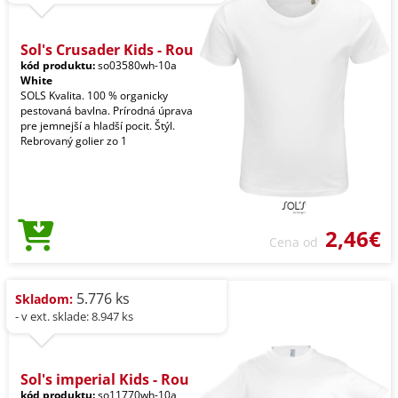
Sol's Crusader Kids - Rou
kód produktu:
so03580wh-10a
White
SOLS Kvalita. 100 % organicky
pestovaná bavlna. Prírodná úprava
pre jemnejší a hladší pocit. Štýl.
Rebrovaný golier zo 1
2,46€
Cena od
5.776 ks
Skladom:
- v ext. sklade: 8.947 ks
Sol's imperial Kids - Rou
kód produktu:
so11770wh-10a