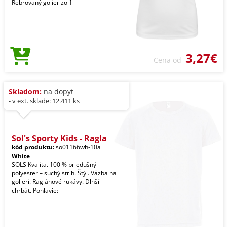
Rebrovaný golier zo 1
3,27€
Cena od
Skladom:
na dopyt
- v ext. sklade: 12.411 ks
Sol's Sporty Kids - Ragla
kód produktu:
so01166wh-10a
White
SOLS Kvalita. 100 % priedušný
polyester – suchý strih. Štýl. Väzba na
golieri. Raglánové rukávy. Dlhší
chrbát. Pohlavie: