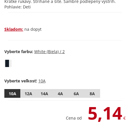
Krátke rukávy. Strihané a šité. Šambré podlepený výstrih.
Pohlavie: Deti
Skladom:
na dopyt
Vyberte farbu:
Vyberte veľkosť:
10A
12A
14A
4A
6A
8A
5,14
Cena od
€