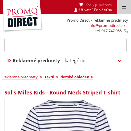
Košík je prázdny
Uživateľ:
Prihlásiť sa
Promo Direct – reklamné predmety
info@promodirect.sk
tel. 917 747 955
Reklamné predmety
– kategórie
»
»
Reklamné predmety
Textil
detské oblečenie
Sol's Miles Kids - Round Neck Striped T-shirt