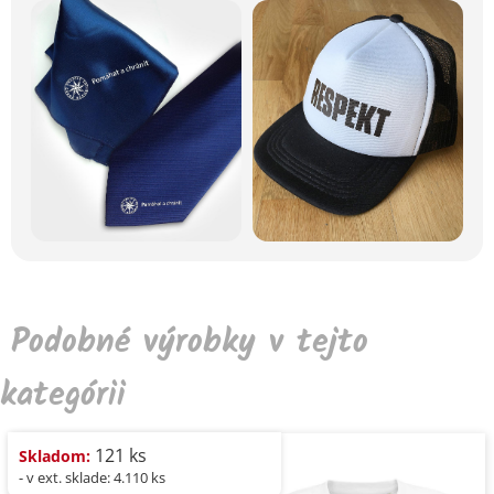
Podobné výrobky v tejto
kategórii
121 ks
Skladom:
- v ext. sklade: 4.110 ks