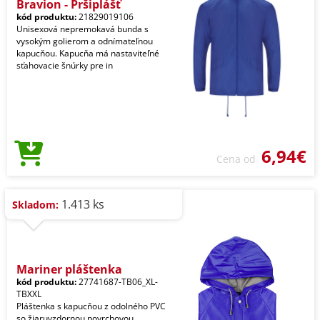
Bravion - Pršiplášť
kód produktu:
21829019106
Unisexová nepremokavá bunda s
vysokým golierom a odnímateľnou
kapucňou. Kapucňa má nastaviteľné
sťahovacie šnúrky pre in
6,94€
Cena od
1.413 ks
Skladom:
Mariner pláštenka
kód produktu:
27741687-TB06_XL-
TBXXL
Pláštenka s kapucňou z odolného PVC
so žiaruvzdornou povrchovou