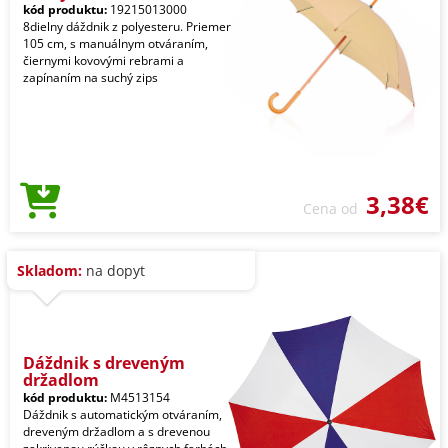
kód produktu:
19215013000
8dielny dáždnik z polyesteru. Priemer
105 cm, s manuálnym otváraním,
čiernymi kovovými rebrami a
zapínaním na suchý zips
3,38€
Cena od
Skladom:
na dopyt
Dáždnik s dreveným
držadlom
kód produktu:
M4513154
Dáždnik s automatickým otváraním,
dreveným držadlom a s drevenou