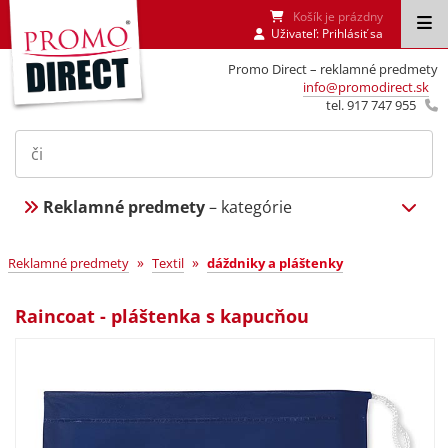
Košík je prázdny
Uživateľ:
Prihlásiť sa
Promo Direct – reklamné predmety
info@promodirect.sk
tel. 917 747 955
Reklamné predmety
– kategórie
»
»
Reklamné predmety
Textil
dáždniky a pláštenky
Raincoat - pláštenka s kapucňou