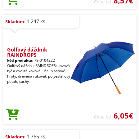
8,57€
Cena od
1.247 ks
Skladom:
Golfový dáždnik
RAINDROPS
kód produktu:
78-0104222
Golfový dáždnik RAINDROPS: kovová
tyč a dvojité kovové lúče, plastové
hroty, drevená rukoväť, polyesterový
poťah, suchý
6,05€
Cena od
1.765 ks
Skladom: