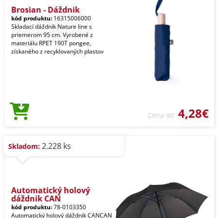
Brosian - Dáždnik
kód produktu:
16315006000
Skladací dáždnik Nature line s
priemerom 95 cm. Vyrobené z
materiálu RPET 190T pongee,
získaného z recyklovaných plastov
4,28€
Cena od
2.228 ks
Skladom:
Automatický holový
dáždnik CAN
kód produktu:
78-0103350
Automatický holový dáždnik CANCAN