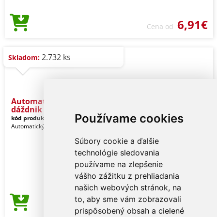
6,91€
Cena od
2.732 ks
Skladom:
Automatický holový
dáždnik DIS
Používame cookies
kód produktu:
78-0103015
Automatický holový dáždnik DISCO
Súbory cookie a ďalšie
technológie sledovania
používame na zlepšenie
vášho zážitku z prehliadania
našich webových stránok, na
to, aby sme vám zobrazovali
4,01€
Cena od
prispôsobený obsah a cielené