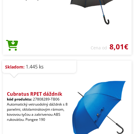
8,01€
Cena od
1.445 ks
Skladom:
Cubratus RPET dáždnik
kód produktu:
27808289-TB06
Automatický vetruodolný dáždnik s 8
panelmi, sklolaminátovým rámom,
kovovou tyčou a zakrivenou ABS
rukoväťou. Pongee 190