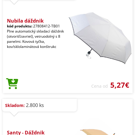
Nubila dáždnik
kód produktu:
27808412-TB01
Plne automatický skladací dáždnik
(otvoriť/zavrieť), vetruodolný s 8
panelmi. Kovová tyčka,
kov/sklolaminátová konštrukc
5,27€
Cena od
2.800 ks
Skladom:
Santy - Dáždnik