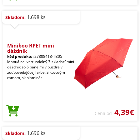
1.698 ks
Skladom:
Miniboo RPET mini
dáždnik
kód produktu:
27808418-TB05
Manuálne, vetruodolný 3-skladací mini
dáždnik so 6 panelmi v puzdre v
zodpovedajúcej farbe. S kovovým
rámom, sklolaminát
4,39€
Cena od
1.696 ks
Skladom: