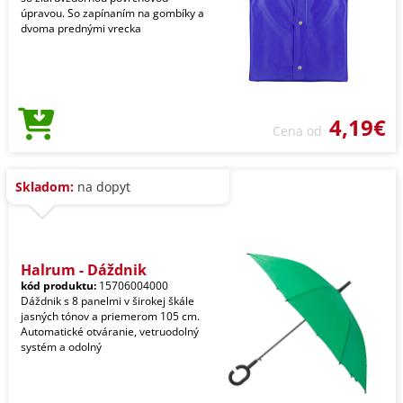
úpravou. So zapínaním na gombíky a
dvoma prednými vrecka
4,19€
Cena od
Skladom:
na dopyt
Halrum - Dáždnik
kód produktu:
15706004000
Dáždnik s 8 panelmi v širokej škále
jasných tónov a priemerom 105 cm.
Automatické otváranie, vetruodolný
systém a odolný