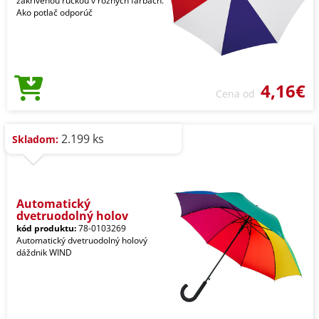
zakrivenou rúčkou v rôznych farbách.
Ako potlač odporúč
4,16€
Cena od
2.199 ks
Skladom:
Automatický
dvetruodolný holov
kód produktu:
78-0103269
Automatický dvetruodolný holový
dáždnik WIND