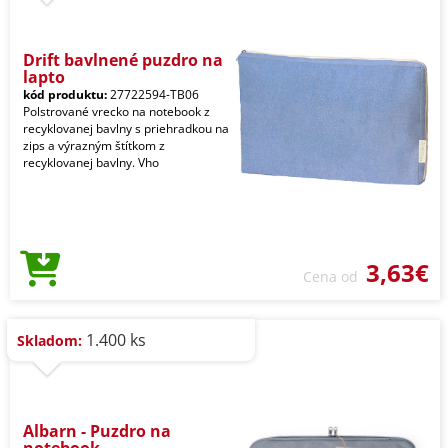
Drift bavlnené puzdro na
lapto
kód produktu:
27722594-TB06
Polstrované vrecko na notebook z
recyklovanej bavlny s priehradkou na
zips a výrazným štítkom z
recyklovanej bavlny. Vho
3,63€
Cena od
1.400 ks
Skladom:
Albarn - Puzdro na
notebook