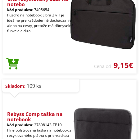
notebo
kód produktu:
7405654
Puzdro na notebook Libra 2 v 1 je
ideálne pre každodenné dochádzanie
alebo na cesty, pretože má dômyselné
funkcie a diza
9,15€
Cena od
109 ks
Skladom:
Rebyss Comp taška na
notebook
kód produktu:
27808143-TB10
Plne polstrovaná taška na notebook z
recyklovaného plátna s priehradkou