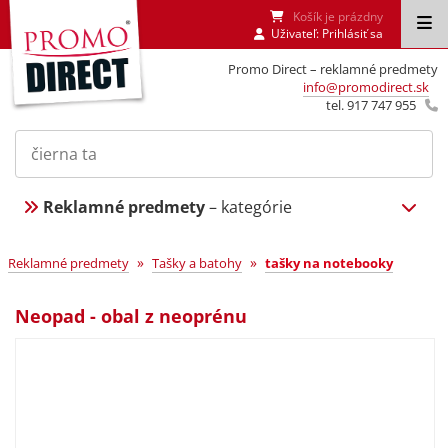
Košík je prázdny
Uživateľ:
Prihlásiť sa
Promo Direct – reklamné predmety
info@promodirect.sk
tel. 917 747 955
Reklamné predmety
– kategórie
»
»
Reklamné predmety
Tašky a batohy
tašky na notebooky
Neopad - obal z neoprénu