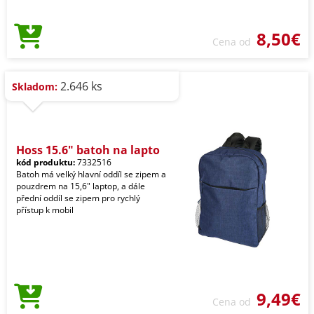
8,50€
Cena od
2.646 ks
Skladom:
Hoss 15.6" batoh na lapto
kód produktu:
7332516
Batoh má velký hlavní oddíl se zipem a
pouzdrem na 15,6" laptop, a dále
přední oddíl se zipem pro rychlý
přístup k mobil
9,49€
Cena od