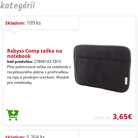
kategórii
109 ks
Skladom:
Rebyss Comp taška na
notebook
kód produktu:
27808143-TB10
Plne polstrovaná taška na notebook z
recyklovaného plátna s priehradkou
na zips a predným vreckom. Vhodné
pre notebooky
3,65€
Cena od
5.264 ks
Skladom: