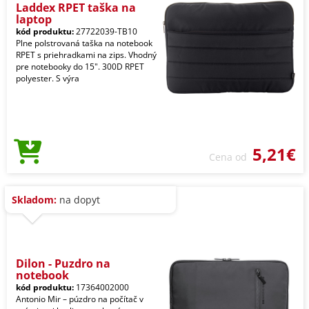
Laddex RPET taška na
laptop
kód produktu:
27722039-TB10
Plne polstrovaná taška na notebook
RPET s priehradkami na zips. Vhodný
pre notebooky do 15". 300D RPET
polyester. S výra
5,21€
Cena od
Skladom:
na dopyt
Dilon - Puzdro na
notebook
kód produktu:
17364002000
Antonio Mir – púzdro na počítač v