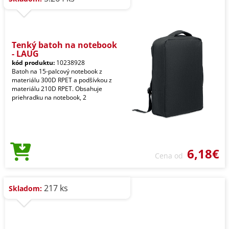
Tenký batoh na notebook
- LAUG
kód produktu:
10238928
Batoh na 15-palcový notebook z
materiálu 300D RPET a podšívkou z
materiálu 210D RPET. Obsahuje
priehradku na notebook, 2
6,18€
Cena od
217 ks
Skladom: