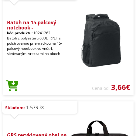
Batoh na 15-palcový
notebook -
kód produktu:
10241262
Batoh z polyesteru 600D RPET s
polstrovanou priehradkou na 15-
palcový notebook vo vnútri,
sieťovanými vreckami na oboch
3,66€
Cena od
1.579 ks
Skladom:
GRS recyklovaný obal na