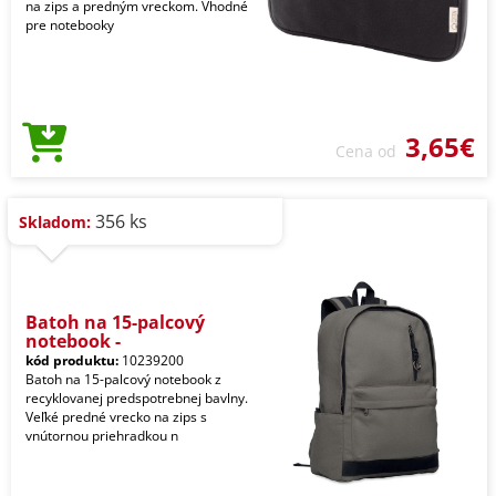
na zips a predným vreckom. Vhodné
pre notebooky
3,65€
Cena od
356 ks
Skladom:
Batoh na 15-palcový
notebook -
kód produktu:
10239200
Batoh na 15-palcový notebook z
recyklovanej predspotrebnej bavlny.
Veľké predné vrecko na zips s
vnútornou priehradkou n