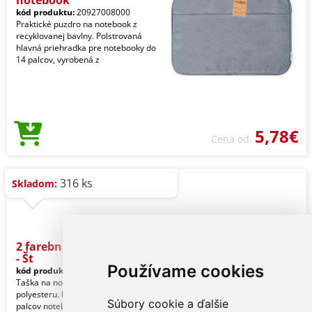
kód produktu:
20927008000
Praktické puzdro na notebook z
recyklovanej bavlny. Polstrovaná
hlavná priehradka pre notebooky do
14 palcov, vyrobená z
5,78€
Cena od
316 ks
Skladom:
2 farebná taška na laptop
- Št
Používame cookies
kód produktu:
10207997
Taška na notebook z dvojfarebného
polyesteru. Hlavné vrecko na 15
Súbory cookie a ďalšie
palcov notebook, predné vrecko na