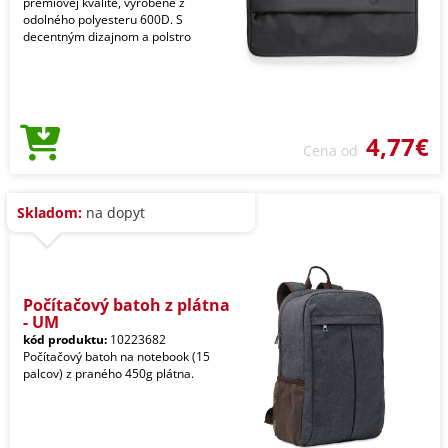
prémiovej kvalite, vyrobené z
odolného polyesteru 600D. S
decentným dizajnom a polstro
4,77€
Cena od
Skladom:
na dopyt
Počítačový batoh z plátna
- UM
kód produktu:
10223682
Počítačový batoh na notebook (15
palcov) z praného 450g plátna.