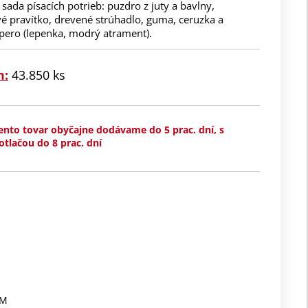
 sada písacích potrieb: puzdro z juty a bavlny,
 pravítko, drevené strúhadlo, guma, ceruzka a
 pero (lepenka, modrý atrament).
m:
43.850 ks
ento tovar obyčajne dodávame do 5 prac. dní, s
otlačou do 8 prac. dní
CM