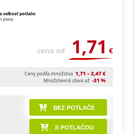
 veľkosť potlače:
m (mm)
1,71
cena od
€
1,71 – 2,47 €
Ceny podľa množstva
-31 %
Množstevná zľava až
BEZ POTLAČE
S POTLAČOU