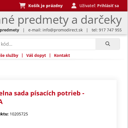
Košík je prázdny
Uživateľ:
Prihlásiť sa
né predmety a darčeky
 predmety
| e-mail:
info@promodirect.sk
| tel: 917 747 955
|
|
še služby
Váš dopyt
Kontakt
elna sada písacích potrieb -
A
ktu:
10205725