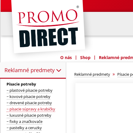
|
|
O nás
Shop
Reklamné predme
Reklamné predmety
Reklamné predmety:
»
Reklamné predmety
Písacie 
Písacie potreby
− plastové písacie potreby
− kovové písacie potreby
− drevené písacie potreby
− písacie súpravy a krabičky
− luxusné písacie potreby
− fixky a značkovače
− pastelky a ceruzky