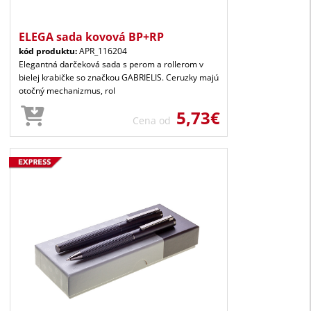
ELEGA sada kovová BP+RP
kód produktu:
APR_116204
Elegantná darčeková sada s perom a rollerom v
bielej krabičke so značkou GABRIELIS. Ceruzky majú
otočný mechanizmus, rol
5,73€
Cena od