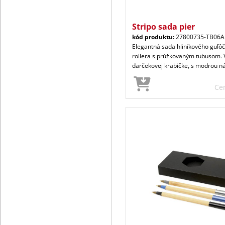
Stripo sada pier
kód produktu:
27800735-TB06A
Elegantná sada hliníkového guľô
rollera s prúžkovaným tubusom. V
darčekovej krabičke, s modrou n
Ce