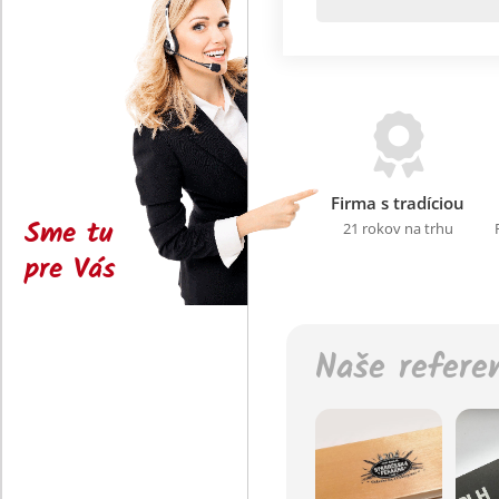
Firma s tradíciou
Sme tu
21 rokov na trhu
pre Vás
Naše refere