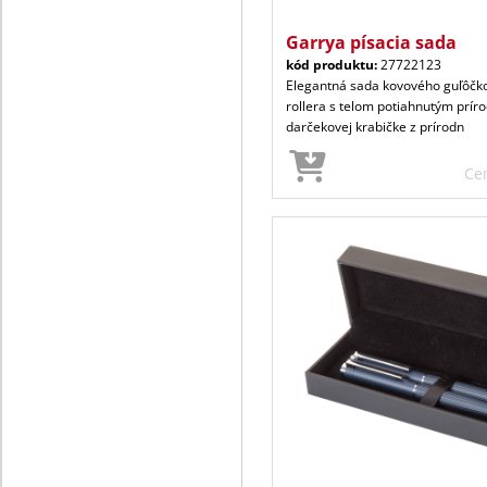
Garrya písacia sada
kód produktu:
27722123
Elegantná sada kovového guľôčk
rollera s telom potiahnutým prí
darčekovej krabičke z prírodn
Ce