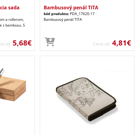
cia sada
Bambusový penál TITA
kód produktu:
PDA_17620-17
om a rollerom,
Bambusový penál TITA
e z bambusu. S
5,68€
4,81€
na od
Cena od