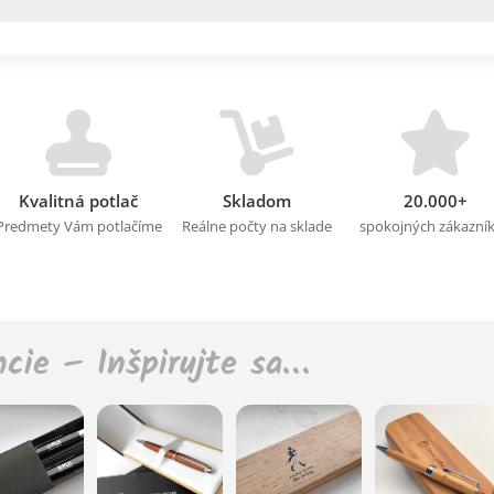
Kvalitná potlač
Skladom
20.000+
Predmety Vám potlačíme
Reálne počty na sklade
spokojných zákazní
ncie – Inšpirujte sa…