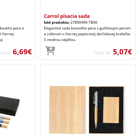
Carrol písacia sada
kód produktu:
27800496-TB06
čkového pera a
Elegantná sada kovového pera s guličkovým perom
 čiernej
a rollerom v čiernej papierovej darčekovej krabičke.
áp
S modrou náplňou.
6,69€
5,07€
na od
Cena od