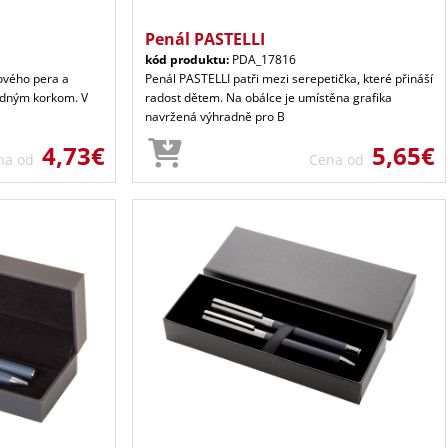
Penál PASTELLI
kód produktu:
PDA_17816
ového pera a
Penál PASTELLI patři mezi serepetička, které přináší
rodným korkom. V
radost dětem. Na obálce je umístěna grafika
navržená výhradně pro B
4,73€
5,65€
na od
Cena od