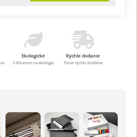
Ekologické
Rýchle dodanie
kov
S dôrazom na ekológiu
Tovar rýchlo dodáme