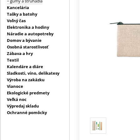
− gumy a strúhadlá
Kancelária
Tašky a batohy
Voľný čas
Elektronika a hodiny
Náradie a autopotreby
Domov a bývanie
Osobná starostlivosť
Zábava a hry
Textil
Kalendáre a diáre
Sladkosti, víno, delikatesy
Výroba na zakázku
Vianoce
Ekologické predmety
Veľká noc
Výpredaj skladu
Ochranné pomôcky