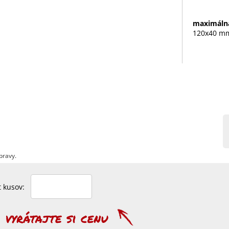
maximálna
120x40 m
pravy.
et kusov: