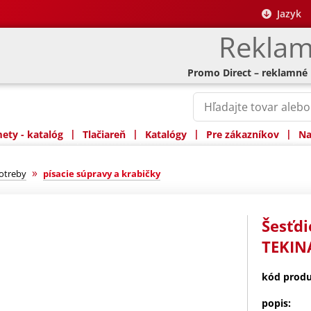
Jazyk
Reklam
Promo Direct – reklamné
|
|
|
|
ty - katalóg
Tlačiareň
Katalógy
Pre zákazníkov
Na
»
potreby
písacie súpravy a krabičky
Šesťdi
TEKIN
kód produ
popis: