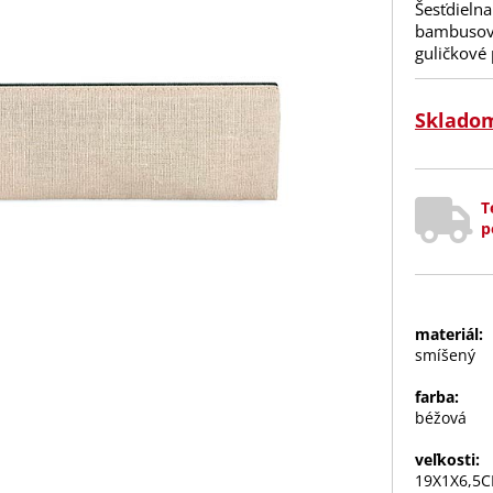
Šesťdielna
bambusové
guličkové
Sklado
T
p
materiál:
smíšený
farba:
béžová
veľkosti:
19X1X6,5