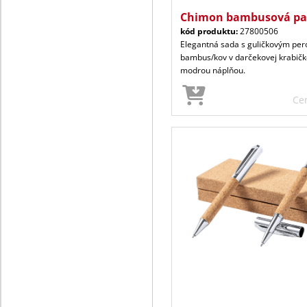
Chimon bambusová pa
kód produktu:
27800506
Elegantná sada s guličkovým per
bambus/kov v darčekovej krabičk
modrou náplňou.
Ce