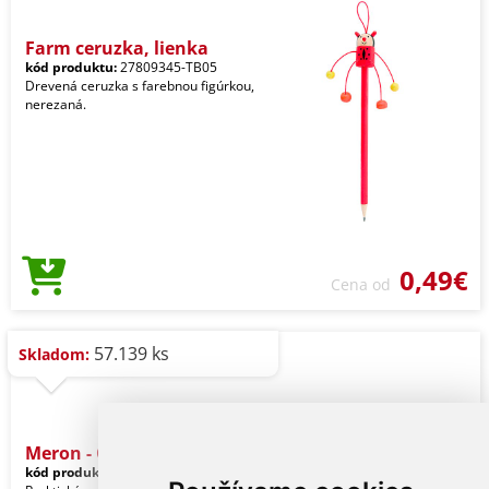
Farm ceruzka, lienka
kód produktu:
27809345-TB05
Drevená ceruzka s farebnou figúrkou,
nerezaná.
0,49€
Cena od
57.139 ks
Skladom:
Meron - Ceruzka
kód produktu:
21634001000