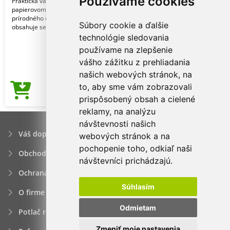
Používame cookies
Praktická valcovitá ceruzka v
papierovom puzdre z mäkkého
prírodného dreva s gumou. Puzdro
Súbory cookie a ďalšie
obsahuje semienka petúnie, ta
technológie sledovania
používame na zlepšenie
vášho zážitku z prehliadania
našich webových stránok, na
to, aby sme vám zobrazovali
0,60€
Cena od
prispôsobený obsah a cielené
reklamy, na analýzu
návštevnosti našich
Váš dopyt
webových stránok a na
pochopenie toho, odkiaľ naši
Obchodné podmienky
návštevníci prichádzajú.
Ochrana osobných údajov
Súhlasím
O firme
Odmietam
Potlač reklamných predmetov
Zmeniť moje nastavenia