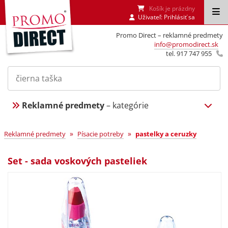
Košík je prázdny
Uživateľ:
Prihlásiť sa
Promo Direct – reklamné predmety
info@promodirect.sk
tel. 917 747 955
Reklamné predmety
– kategórie
»
»
Reklamné predmety
Písacie potreby
pastelky a ceruzky
Set - sada voskových pasteliek