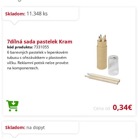
11.348 ks
Skladom:
7dílná sada pastelek Kram
kód produktu:
7331055
6 barevných pastelek v lepenkovém
tubusu s ořezávátkem v plastovém
víčku. Reklamní potisk nelze provést
na komponentech.
0,34€
Cena od
Skladom:
na dopyt