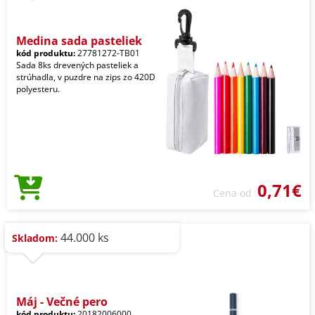
Medina sada pasteliek
kód produktu:
27781272-TB01
Sada 8ks drevených pasteliek a
strúhadla, v puzdre na zips zo 420D
polyesteru.
0,71€
Cena od
44.000 ks
Skladom:
Máj - Večné pero
kód produktu:
20182006000