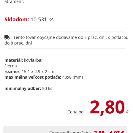
atrament.
Skladom:
10.531 ks
Tento tovar obyčajne dodávame do 5 prac. dní, s potlačou
do 8 prac. dní
materiál:
kov
farba:
čierna
rozmer:
15,1 x 2,9 x 2 cm
maximálna veľkosť potlače:
40x8 (mm)
minimálny odber:
50 ks
2,80
Cena od
€
2,80 – 4,03 €
Ceny podľa množstva