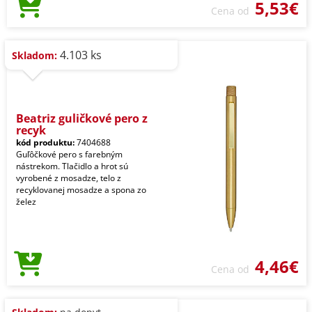
5,53€
Cena od
4.103 ks
Skladom:
Beatriz guličkové pero z
recyk
kód produktu:
7404688
Guľôčkové pero s farebným
nástrekom. Tlačidlo a hrot sú
vyrobené z mosadze, telo z
recyklovanej mosadze a spona zo
želez
4,46€
Cena od