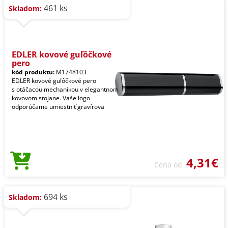
461 ks
Skladom:
EDLER kovové guľôčkové
pero
kód produktu:
M1748103
EDLER kovové guľôčkové pero
s otáčacou mechanikou v elegantnom
kovovom stojane. Vaše logo
odporúčame umiestniť gravírova
4,31€
Cena od
694 ks
Skladom: