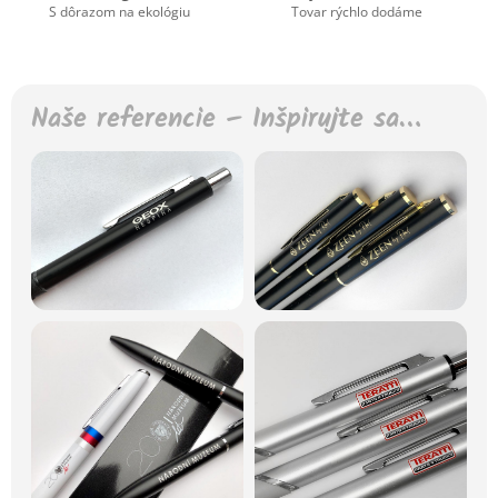
S dôrazom na ekológiu
Tovar rýchlo dodáme
Naše referencie – Inšpirujte sa…