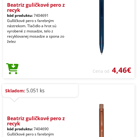
Beatriz guličkové pero z
recyk
kód produktu:
7404691
Guľôčkové pero s farebným
nástrekom. Tlačidlo a hrot sú
vyrobené z mosadze, telo z
recyklovanej mosadze a spona zo
želez
4,46€
Cena od
5.051 ks
Skladom:
Beatriz guličkové pero z
recyk
kód produktu:
7404690
Guľôčkové pero s farebným