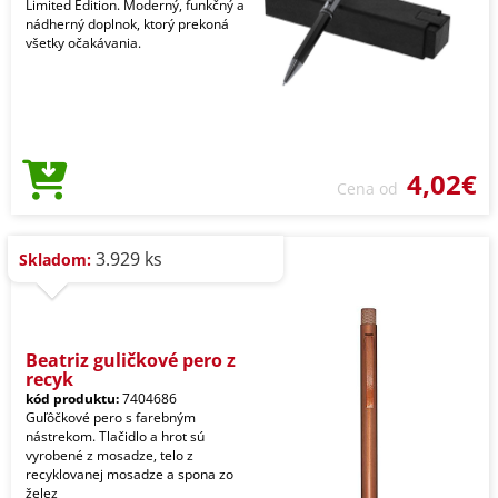
Limited Edition. Moderný, funkčný a
nádherný doplnok, ktorý prekoná
všetky očakávania.
4,02€
Cena od
3.929 ks
Skladom:
Beatriz guličkové pero z
recyk
kód produktu:
7404686
Guľôčkové pero s farebným
nástrekom. Tlačidlo a hrot sú
vyrobené z mosadze, telo z
recyklovanej mosadze a spona zo
želez