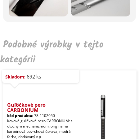
Podobné výrobky v tejto
kategórii
692 ks
Skladom:
Guľôčkové pero
CARBONIUM
kód produktu:
78-1102050
Kovové guličkové pero CARBONIUM: s
otočným mechanizmom, originálna
karbónová povrchová úprava, modrá
farba, dodávaný v p