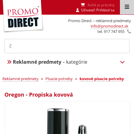
Košík je prázdny
Uživateľ:
Prihlásiť sa
Promo Direct – reklamné predmety
info@promodirect.sk
tel. 917 747 955
Reklamné predmety
– kategórie
»
»
Reklamné predmety
Písacie potreby
kovové písacie potreby
Oregon - Propiska kovová