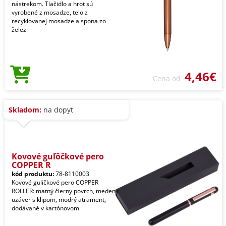
nástrekom. Tlačidlo a hrot sú
vyrobené z mosadze, telo z
recyklovanej mosadze a spona zo
želez
4,46€
Cena od
Skladom:
na dopyt
Kovové guľôčkové pero
COPPER R
kód produktu:
78-8110003
Kovové guličkové pero COPPER
ROLLER: matný čierny povrch, medený
uzáver s klipom, modrý atrament,
dodávané v kartónovom