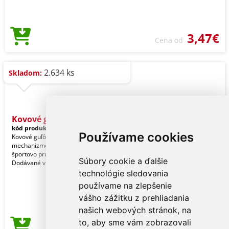
3,47€
Cena od
2.634 ks
Skladom:
Kovové guľôčkové pero
kód produktu:
78-1100621
Používame cookies
Kovové guľôčkové pero s twist
mechanizmom a modrou náplňou v
športovo pruhovanom vzhľade.
Súbory cookie a ďalšie
Dodávané v pruhovanom boxe.
technológie sledovania
používame na zlepšenie
vášho zážitku z prehliadania
našich webových stránok, na
to, aby sme vám zobrazovali
3,69€