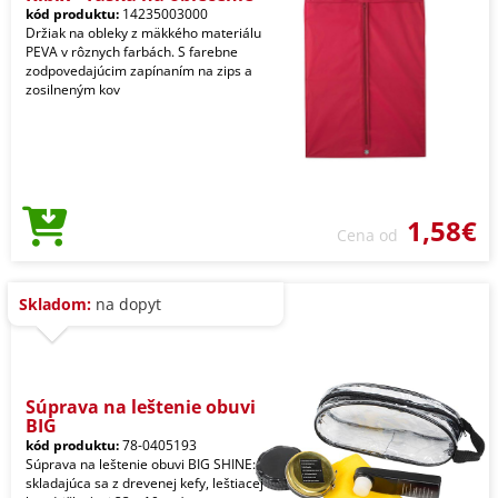
kód produktu:
14235003000
Držiak na obleky z mäkkého materiálu
PEVA v rôznych farbách. S farebne
zodpovedajúcim zapínaním na zips a
zosilneným kov
1,58€
Cena od
Skladom:
na dopyt
Súprava na leštenie obuvi
BIG
kód produktu:
78-0405193
Súprava na leštenie obuvi BIG SHINE:
skladajúca sa z drevenej kefy, leštiacej