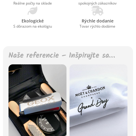
Reálne počty na sklade
spokojných zákazníkov
Ekologické
Rýchle dodanie
S dôrazom na ekológiu
Tovar rýchlo dodáme
Naše referencie – Inšpirujte sa…