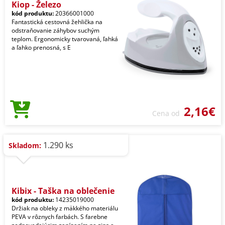
Kiop - Železo
kód produktu:
20366001000
Fantastická cestovná žehlička na
odstraňovanie záhybov suchým
teplom. Ergonomicky tvarovaná, ľahká
a ľahko prenosná, s E
2,16€
Cena od
1.290 ks
Skladom:
Kibix - Taška na oblečenie
kód produktu:
14235019000
Držiak na obleky z mäkkého materiálu
PEVA v rôznych farbách. S farebne