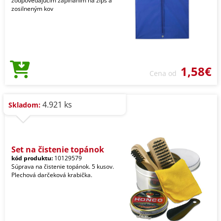
zodpovedajúcim zapínaním na zips a
zosilneným kov
1,58€
Cena od
4.921 ks
Skladom:
Set na čistenie topánok
kód produktu:
10129579
Súprava na čistenie topánok. 5 kusov.
Plechová darčeková krabička.