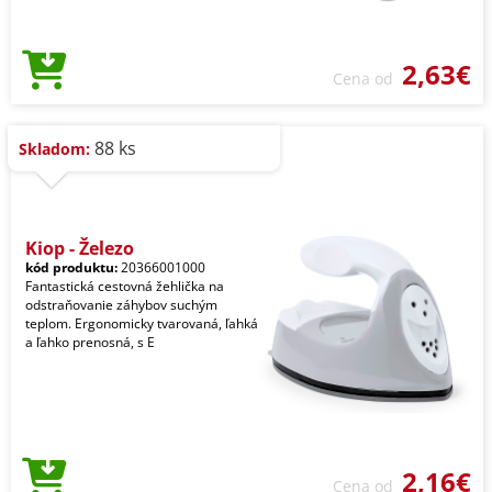
2,63€
Cena od
88 ks
Skladom:
Kiop - Železo
kód produktu:
20366001000
Fantastická cestovná žehlička na
odstraňovanie záhybov suchým
teplom. Ergonomicky tvarovaná, ľahká
a ľahko prenosná, s E
2,16€
Cena od