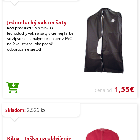
Jednoduchý vak na šaty
kód produktu:
M6396203
Jednoduchý vak na šaty v čiernej farbe
so zipsom a s malým okienkom z PVC
na ľavej strane. Ako potlač
odporúčame sieťotl
1,55€
Cena od
2.526 ks
Skladom:
Kibix - Taška na oblečenie