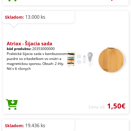
13.000 ks
Skladom:
Atriax - Šijacia sada
kód produktu:
20353000000
Praktická šijacia sada v bambusovom
puzdre so zrkadielkom vo vnútri a
magnetickou sponou. Obsah: 2 ihly.
Niť v 6 rôznych
1,50€
Cena od
19.436 ks
Skladom: