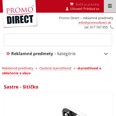
Košík je prázdny
Uživateľ:
Prihlásiť sa
Promo Direct – reklamné predmety
info@promodirect.sk
tel. 917 747 955
Reklamné predmety
– kategórie
»
»
Reklamné predmety
Osobná starostlivosť
starostlivosť o
oblečenie a obuv
Sastre - šitíčko