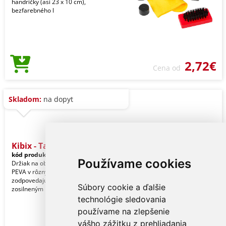
handričky (asi 23 x 10 cm),
bezfarebného l
2,72€
Cena od
Skladom:
na dopyt
Kibix - Taška na oblečenie
kód produktu:
14235002000
Používame cookies
Držiak na obleky z mäkkého materiálu
PEVA v rôznych farbách. S farebne
zodpovedajúcim zapínaním na zips a
Súbory cookie a ďalšie
zosilneným kov
technológie sledovania
používame na zlepšenie
vášho zážitku z prehliadania