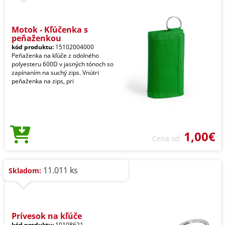
Motok - Kľúčenka s
peňaženkou
kód produktu:
15102004000
Peňaženka na kľúče z odolného
polyesteru 600D v jasných tónoch so
zapínaním na suchý zips. Vnútri
peňaženka na zips, pri
1,00€
Cena od
11.011 ks
Skladom:
Prívesok na kľúče
kód produktu:
10108621