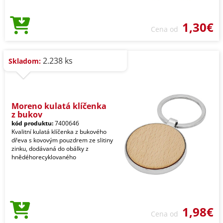
1,30€
Cena od
2.238 ks
Skladom:
Moreno kulatá klíčenka
z bukov
kód produktu:
7400646
Kvalitní kulatá klíčenka z bukového
dřeva s kovovým pouzdrem ze slitiny
zinku, dodávaná do obálky z
hnědéhorecyklovaného
1,98€
Cena od