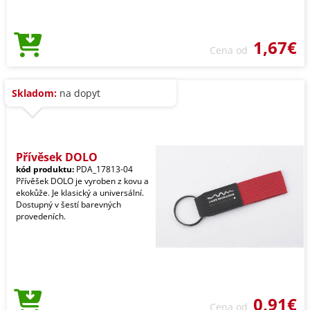
1,67€
Cena od
Skladom:
na dopyt
Přívěsek DOLO
kód produktu:
PDA_17813-04
Přívěšek DOLO je vyroben z kovu a
ekokůže. Je klasický a universální.
Dostupný v šestí barevných
provedeních.
0,91€
Cena od