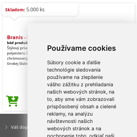
5.000 ks
Skladom:
Branis - Kľúčenka
kód produktu:
11896008000
Používame cookies
Štýlový prívesok na kľúče s pútkom z
polyesteru 300D RPET s
chrómovaným doplnkom. K dispozícii v
Súbory cookie a ďalšie
širokej škále farieb s
technológie sledovania
používame na zlepšenie
vášho zážitku z prehliadania
našich webových stránok, na
to, aby sme vám zobrazovali
1,27€
Cena od
prispôsobený obsah a cielené
reklamy, na analýzu
návštevnosti našich
Váš dopyt
webových stránok a na
pochopenie toho, odkiaľ naši