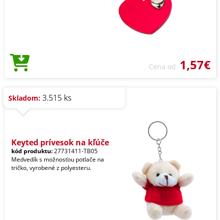
1,57€
Cena od
3.515 ks
Skladom:
Keyted prívesok na kľúče
kód produktu:
27731411-TB05
Medvedík s možnosťou potlače na
tričko, vyrobené z polyesteru.