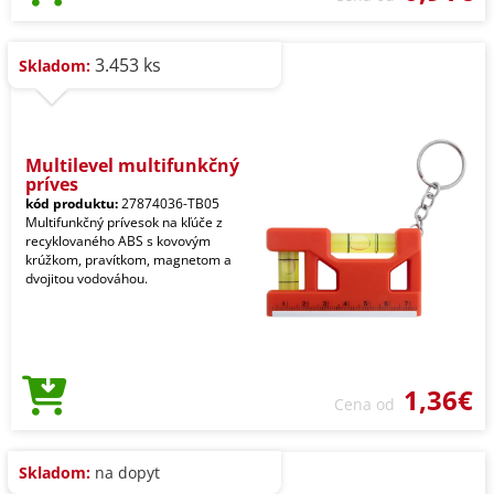
3.453 ks
Skladom:
Multilevel multifunkčný
príves
kód produktu:
27874036-TB05
Multifunkčný prívesok na kľúče z
recyklovaného ABS s kovovým
krúžkom, pravítkom, magnetom a
dvojitou vodováhou.
1,36€
Cena od
Skladom:
na dopyt