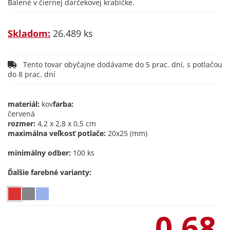
Balené v čiernej darčekovej krabičke.
Skladom:
26.489 ks
Tento tovar obyčajne dodávame do 5 prac. dní, s potlačou
do 8 prac. dní
materiál:
kov
farba:
červená
rozmer:
4,2 x 2,8 x 0,5 cm
maximálna veľkosť potlače:
20x25 (mm)
minimálny odber:
100 ks
Ďalšie farebné varianty:
0,68