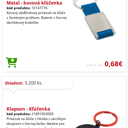
Metal - kovová kľúčenka
kód produktu:
10147776
Kovový obdĺžnikový prívesok na kľúče
s farebným prúžkom. Balené v čiernej
darčekovej krabičke.
0,68€
Cena od
3.200 ks
Skladom:
Klapson - Kľúčenka
kód produktu:
21891003000
Prívesok na kľúče z hliníka s okrúhlym
dizajnom v čiernej farbe. Ideálne pre