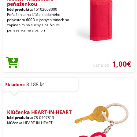
peňaženkou
kód produktu:
15102003000
Peňaženka na kľúče z odolného
polyesteru 600D v jasných tónoch so
zapínaním na suchý zips. Vnútri
peňaženka na zips, pri
1,00€
Cena od
8.188 ks
Skladom:
Kľúčenka HEART-IN-HEART
kód produktu:
78-0407813
Kľúčenka HEART-IN-HEART