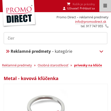
Košík je prázdny
Uživateľ:
Prihlásiť sa
Promo Direct – reklamné predmety
info@promodirect.sk
tel. 917 747 955
Reklamné predmety
– kategórie
»
»
Reklamné predmety
Osobná starostlivosť
prívesky na kľúče
Metal - kovová kľúčenka