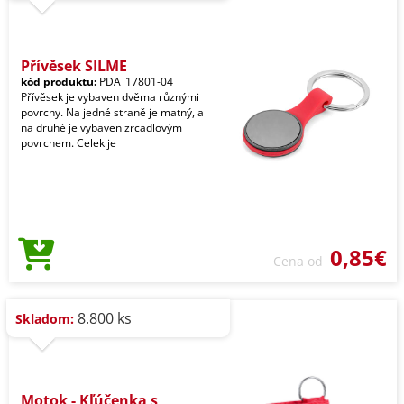
Přívěsek SILME
kód produktu:
PDA_17801-04
Přívěsek je vybaven dvěma různými
povrchy. Na jedné straně je matný, a
na druhé je vybaven zrcadlovým
povrchem. Celek je
0,85€
Cena od
8.800 ks
Skladom:
Motok - Kľúčenka s