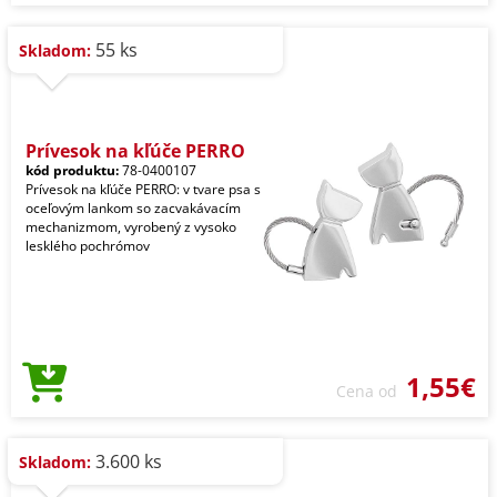
55 ks
Skladom:
Prívesok na kľúče PERRO
kód produktu:
78-0400107
Prívesok na kľúče PERRO: v tvare psa s
oceľovým lankom so zacvakávacím
mechanizmom, vyrobený z vysoko
lesklého pochrómov
1,55€
Cena od
3.600 ks
Skladom: