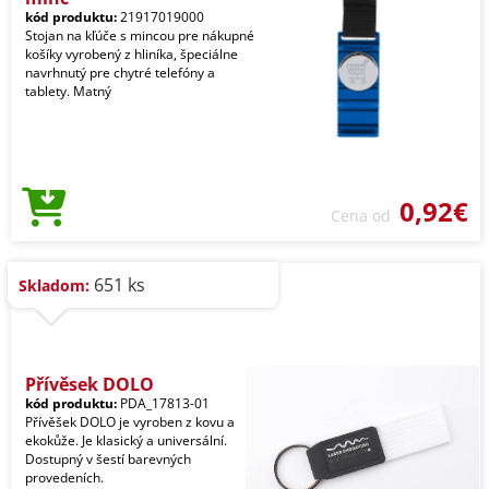
kód produktu:
21917019000
Stojan na kľúče s mincou pre nákupné
košíky vyrobený z hliníka, špeciálne
navrhnutý pre chytré telefóny a
tablety. Matný
0,92€
Cena od
651 ks
Skladom:
Přívěsek DOLO
kód produktu:
PDA_17813-01
Přívěšek DOLO je vyroben z kovu a
ekokůže. Je klasický a universální.
Dostupný v šestí barevných
provedeních.