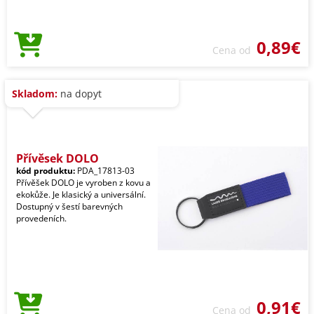
0,89€
Cena od
Skladom:
na dopyt
Přívěsek DOLO
kód produktu:
PDA_17813-03
Přívěšek DOLO je vyroben z kovu a
ekokůže. Je klasický a universální.
Dostupný v šestí barevných
provedeních.
0,91€
Cena od