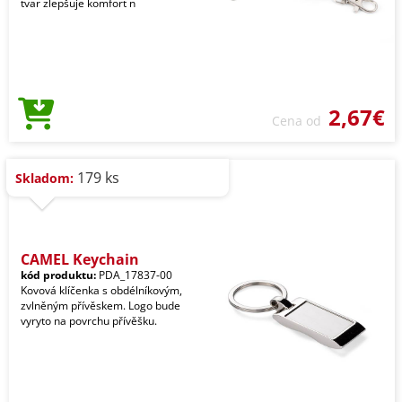
tvar zlepšuje komfort n
2,67€
Cena od
179 ks
Skladom:
CAMEL Keychain
kód produktu:
PDA_17837-00
Kovová klíčenka s obdélníkovým,
zvlněným přívěskem. Logo bude
vyryto na povrchu přívěšku.