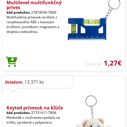
Multilevel multifunkčný
príves
kód produktu:
27874036-TB06
Multifunkčný prívesok na kľúče z
recyklovaného ABS s kovovým
krúžkom, pravítkom, magnetom a
dvojitou vodováhou.
1,27€
Cena od
13.371 ks
Skladom:
Keyted prívesok na kľúče
kód produktu:
27731411-TB06
Medvedík s možnosťou potlače na
tričko, vyrobené z polyesteru.