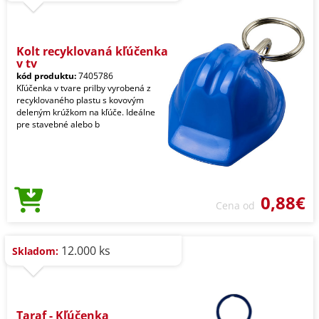
Kolt recyklovaná kľúčenka
v tv
kód produktu:
7405786
Kľúčenka v tvare prilby vyrobená z
recyklovaného plastu s kovovým
deleným krúžkom na kľúče. Ideálne
pre stavebné alebo b
0,88€
Cena od
12.000 ks
Skladom:
Taraf - Kľúčenka