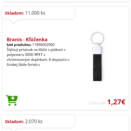
11.000 ks
Skladom:
Branis - Kľúčenka
kód produktu:
11896002000
Štýlový prívesok na kľúče s pútkom z
polyesteru 300D RPET s
chrómovaným doplnkom. K dispozícii v
širokej škále farieb s
1,27€
Cena od
2.070 ks
Skladom: