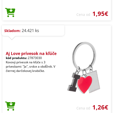
1,95€
Cena od
24.421 ks
Skladom:
Aj Love prívesok na kľúče
kód produktu:
27873030
Kovový prívesok na kľúče s 3
príveskami: "Ja", srdce a obdĺžnik. V
čiernej darčekovej krabičke.
1,26€
Cena od