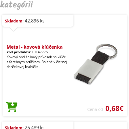
kategórii
42.896 ks
Skladom:
Metal - kovová kľúčenka
kód produktu:
10147775
Kovový obdĺžnikový prívesok na kľúče
s farebným prúžkom. Balené v čiernej
darčekovej krabičke.
0,68€
Cena od
26.489 ks
Skladom: