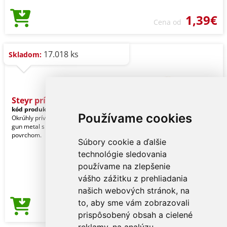
1,39€
Cena od
17.018 ks
Skladom:
Steyr prívesok na kľúče
kód produktu:
27873022
Používame cookies
Okrúhly prívesok na kľúče vo farbe
gun metal s obojstranným lesklým
povrchom.
Súbory cookie a ďalšie
technológie sledovania
používame na zlepšenie
vášho zážitku z prehliadania
našich webových stránok, na
to, aby sme vám zobrazovali
0,97€
Cena od
prispôsobený obsah a cielené