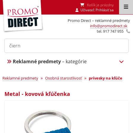
Košík je prázdny
Uživateľ:
Prihlásiť sa
Promo Direct – reklamné predmety
info@promodirect.sk
tel. 917 747 955
Reklamné predmety
– kategórie
»
»
Reklamné predmety
Osobná starostlivosť
prívesky na kľúče
Metal - kovová kľúčenka