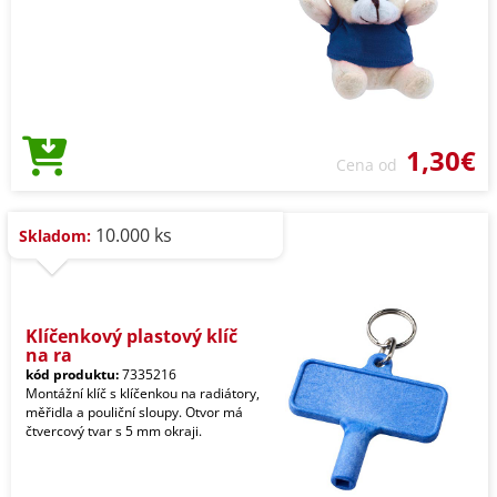
1,30€
Cena od
10.000 ks
Skladom:
Klíčenkový plastový klíč
na ra
kód produktu:
7335216
Montážní klíč s klíčenkou na radiátory,
měřidla a pouliční sloupy. Otvor má
čtvercový tvar s 5 mm okraji.