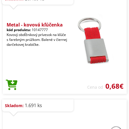
Metal - kovová kľúčenka
kód produktu:
10147777
Kovový obdĺžnikový prívesok na kľúče
s farebným prúžkom. Balené v čiernej
darčekovej krabičke.
0,68€
Cena od
1.691 ks
Skladom: