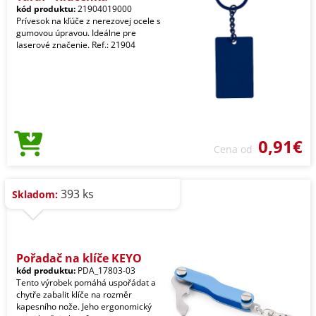
kód produktu:
21904019000
Prívesok na kľúče z nerezovej ocele s
gumovou úpravou. Ideálne pre
laserové značenie. Ref.: 21904
0,91€
Cena od
393 ks
Skladom:
Pořadač na klíče KEYO
kód produktu:
PDA_17803-03
Tento výrobek pomáhá uspořádat a
chytře zabalit klíče na rozměr
kapesního nože. Jeho ergonomický