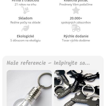
Firma s tradíciou
Kvalitná potlač
21 rokov na trhu
Predmety Vám potlačíme
Skladom
20.000+
Reálne počty na sklade
spokojných zákazníkov
Ekologické
Rýchle dodanie
S dôrazom na ekológiu
Tovar rýchlo dodáme
Naše referencie – Inšpirujte sa…