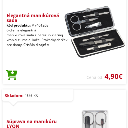
Elegantná manikúrová
sada
kód produktu:
M7401203
6-dielna elegantná
manikúrová sada z nerezu v čiernej
krabici z umelej kože. Praktický darček
pre dámy. CrisMa dizajn! A
4,90€
Cena od
103 ks
Skladom:
Súprava na manikúru
LYON