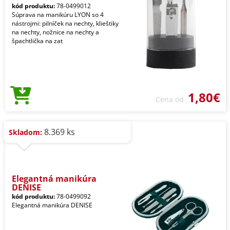
kód produktu:
78-0499012
Súprava na manikúru LYON so 4
nástrojmi: pilníček na nechty, klieštiky
na nechty, nožnice na nechty a
špachtlička na zat
1,80€
Cena od
8.369 ks
Skladom:
Elegantná manikúra
DENISE
kód produktu:
78-0499092
Elegantná manikúra DENISE