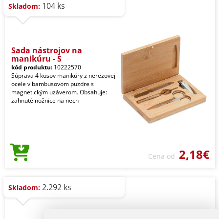
104 ks
Skladom:
Sada nástrojov na
manikúru - S
kód produktu:
10222570
Súprava 4 kusov manikúry z nerezovej
ocele v bambusovom puzdre s
magnetickým uzáverom. Obsahuje:
zahnuté nožnice na nech
2,18€
Cena od
2.292 ks
Skladom: