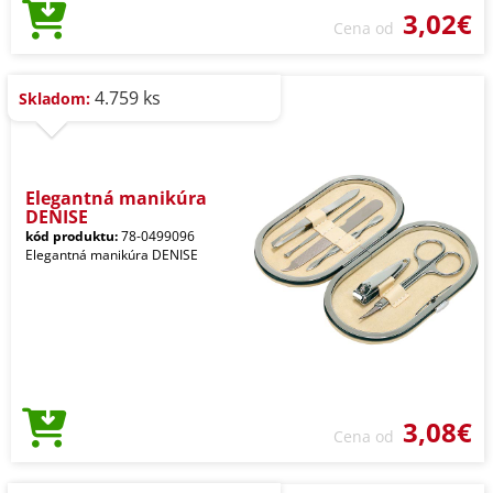
3,02€
Cena od
4.759 ks
Skladom:
Elegantná manikúra
DENISE
kód produktu:
78-0499096
Elegantná manikúra DENISE
3,08€
Cena od