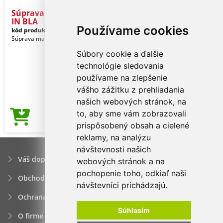
Súprava manikúry PRETTY
IN BLA
Používame cookies
kód produktu:
78-0499053
Súprava manikúry PRETTY IN BLACK
Súbory cookie a ďalšie
technológie sledovania
používame na zlepšenie
vášho zážitku z prehliadania
našich webových stránok, na
to, aby sme vám zobrazovali
4,57€
Cena od
prispôsobený obsah a cielené
reklamy, na analýzu
návštevnosti našich
Váš dopyt
webových stránok a na
pochopenie toho, odkiaľ naši
Obchodné podmienky
návštevníci prichádzajú.
Ochrana osobných údajov
Súhlasím
O firme