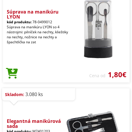
Súprava na manikúru
LYON
kód produktu:
78-0499012
Súprava na manikúru LYON so 4
nástrojmi: pilníček na nechty, klieštiky
na nechty, nožnice na nechty a
špachtlička na zat
1,80€
Cena od
3.080 ks
Skladom:
Elegantná manikúrová
sada
kód produktu:
M7401203