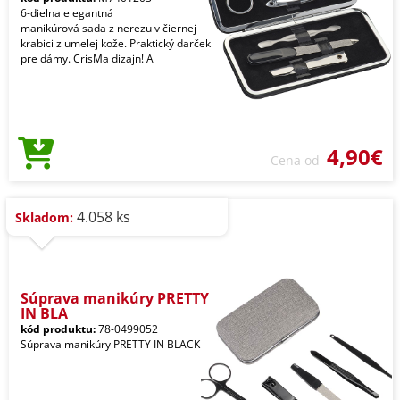
6-dielna elegantná
manikúrová sada z nerezu v čiernej
krabici z umelej kože. Praktický darček
pre dámy. CrisMa dizajn! A
4,90€
Cena od
4.058 ks
Skladom:
Súprava manikúry PRETTY
IN BLA
kód produktu:
78-0499052
Súprava manikúry PRETTY IN BLACK