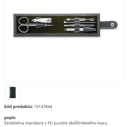
kód produktu:
10147844
popis:
Šesťdielna manikúra v PU puzdre obdĺžnikového tvaru.