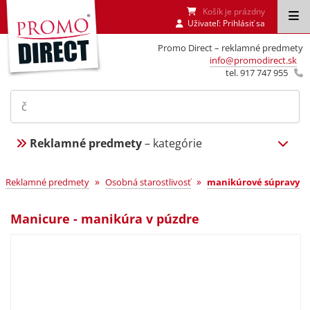
Košík je prázdny
Uživateľ:
Prihlásiť sa
Promo Direct – reklamné predmety
info@promodirect.sk
tel. 917 747 955
Reklamné predmety
– kategórie
»
»
Reklamné predmety
Osobná starostlivosť
manikúrové súpravy
Manicure - manikúra v púzdre