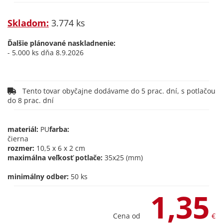
Skladom:
3.774 ks
Ďalšie plánované naskladnenie:
- 5.000 ks dňa 8.9.2026
Tento tovar obyčajne dodávame do 5 prac. dní, s potlačou
do 8 prac. dní
materiál:
PU
farba:
čierna
rozmer:
10,5 x 6 x 2 cm
maximálna veľkosť potlače:
35x25 (mm)
minimálny odber:
50 ks
1,35
Cena od
€