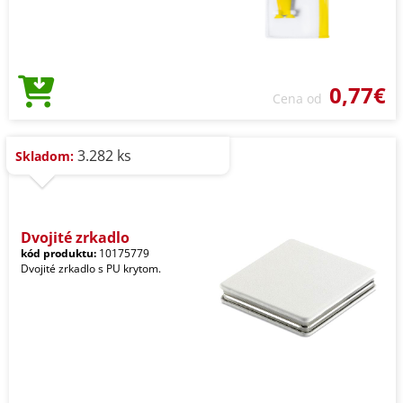
0,77€
Cena od
3.282 ks
Skladom:
Dvojité zrkadlo
kód produktu:
10175779
Dvojité zrkadlo s PU krytom.