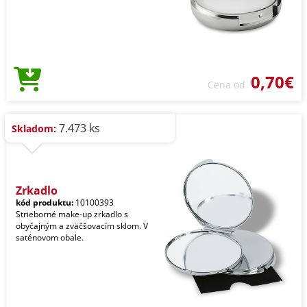
0,70€
Cena od
7.473 ks
Skladom:
Zrkadlo
kód produktu:
10100393
Strieborné make-up zrkadlo s
obyčajným a zväčšovacím sklom. V
saténovom obale.