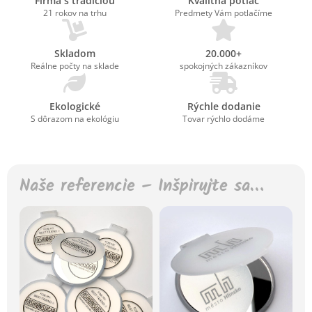
Firma s tradíciou
Kvalitná potlač
21 rokov na trhu
Predmety Vám potlačíme
Skladom
20.000+
Reálne počty na sklade
spokojných zákazníkov
Ekologické
Rýchle dodanie
S dôrazom na ekológiu
Tovar rýchlo dodáme
Naše referencie – Inšpirujte sa…