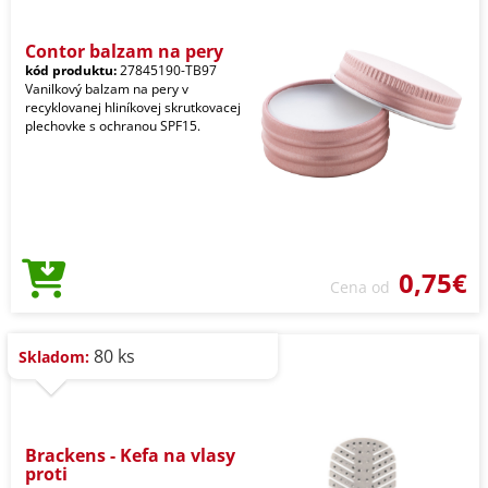
Contor balzam na pery
kód produktu:
27845190-TB97
Vanilkový balzam na pery v
recyklovanej hliníkovej skrutkovacej
plechovke s ochranou SPF15.
0,75€
Cena od
80 ks
Skladom:
Brackens - Kefa na vlasy
proti