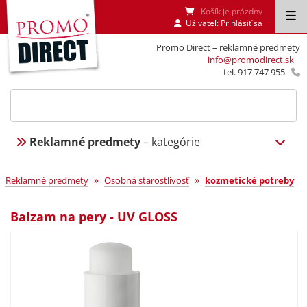
Košík je prázdny
Uživateľ:
Prihlásiť sa
Promo Direct – reklamné predmety
info@promodirect.sk
tel. 917 747 955
Reklamné predmety
– kategórie
»
»
Reklamné predmety
Osobná starostlivosť
kozmetické potreby
Balzam na pery - UV GLOSS