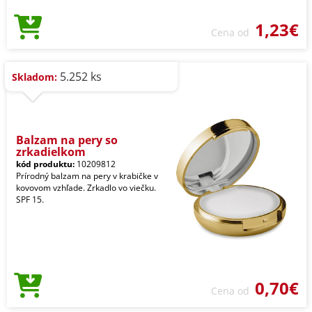
1,23€
Cena od
5.252 ks
Skladom:
Balzam na pery so
zrkadielkom
kód produktu:
10209812
Prírodný balzam na pery v krabičke v
kovovom vzhľade. Zrkadlo vo viečku.
SPF 15.
0,70€
Cena od