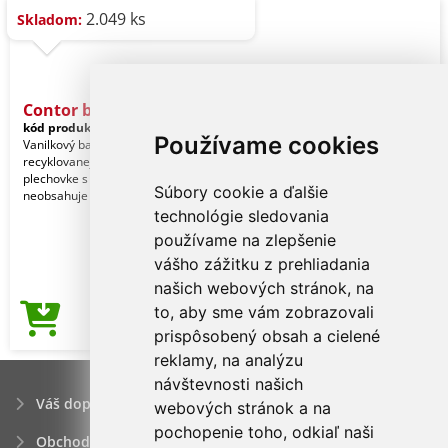
2.049 ks
Skladom:
Contor balzam na pery
kód produktu:
27845190-TB21
Používame cookies
Vanilkový balzam na pery v
recyklovanej hliníkovej skrutkovacej
plechovke s ochranou SPF15. Výrobok
Súbory cookie a ďalšie
neobsahuje zložky ži
technológie sledovania
používame na zlepšenie
vášho zážitku z prehliadania
našich webových stránok, na
to, aby sme vám zobrazovali
0,75€
Cena od
prispôsobený obsah a cielené
reklamy, na analýzu
návštevnosti našich
Váš dopyt
webových stránok a na
pochopenie toho, odkiaľ naši
Obchodné podmienky