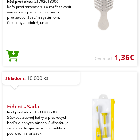
kód produktu:
21702013000
Kefa proti strapateniu a rozčesávaniu
vyrobená z pšeničnej slamy. S
protizacuchávacím systémom,
flexibilný a odolný, umo
1,36€
Cena od
10.000 ks
Skladom:
Fident - Sada
kód produktu:
15032005000
Súprava zubnej kefky a pieskových
hodín v jasných tónoch. Súčasťou je
zábavná dizajnová kefa s mäkkým
povrchom a prísavk