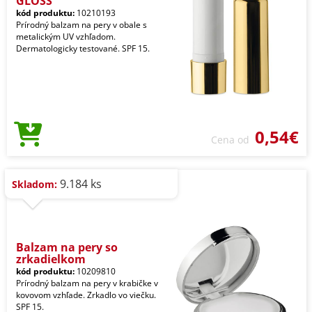
GLOSS
kód produktu:
10210193
Prírodný balzam na pery v obale s
metalickým UV vzhľadom.
Dermatologicky testované. SPF 15.
0,54€
Cena od
9.184 ks
Skladom:
Balzam na pery so
zrkadielkom
kód produktu:
10209810
Prírodný balzam na pery v krabičke v
kovovom vzhľade. Zrkadlo vo viečku.
SPF 15.