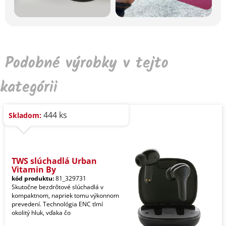
Podobné výrobky v tejto
kategórii
444 ks
Skladom:
TWS slúchadlá Urban
Vitamin By
kód produktu:
81_329731
Skutočne bezdrôtové slúchadlá v
kompaktnom, napriek tomu výkonnom
prevedení. Technológia ENC tlmí
okolitý hluk, vďaka čo