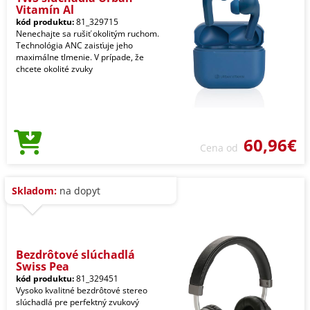
Vitamín Al
kód produktu:
81_329715
Nenechajte sa rušiť okolitým ruchom.
Technológia ANC zaisťuje jeho
maximálne tlmenie. V prípade, že
chcete okolité zvuky
60,96€
Cena od
Skladom:
na dopyt
Bezdrôtové slúchadlá
Swiss Pea
kód produktu:
81_329451
Vysoko kvalitné bezdrôtové stereo
slúchadlá pre perfektný zvukový