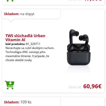
Skladom:
na dopyt
TWS slúchadlá Urban
Vitamin Al
kód produktu:
81_329711
Nenechajte sa rušiť okolitým ruchom.
Technológia ANC zaisťuje jeho
maximálne tlmenie. V prípade, že
chcete okolité zvuky
60,96€
Cena od
109 ks
Skladom: