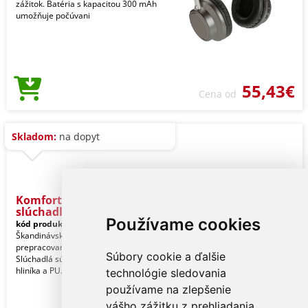
zážitok. Batéria s kapacitou 300 mAh
umožňuje počúvani
55,43€
Cena od
Skladom:
na dopyt
Komfortné bezdrôtové
slúchadlá
Používame cookies
kód produktu:
81_328681
Škandinávsky dizajn kĺbiaci sa s
prepracovanou technológiou.
Súbory cookie a ďalšie
Slúchadlá sú vyrobené z luxusného
hliníka a PU. Využívajú m
technológie sledovania
používame na zlepšenie
vášho zážitku z prehliadania