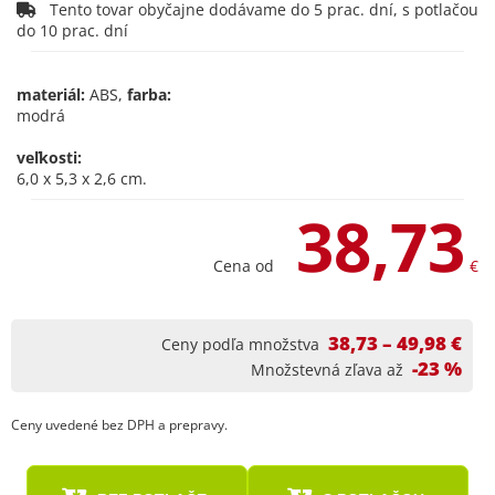
Tento tovar obyčajne dodávame do 5 prac. dní, s potlačou
do 10 prac. dní
materiál:
ABS,
farba:
modrá
veľkosti:
6,0 x 5,3 x 2,6 cm.
38,73
Cena od
€
38,73 – 49,98 €
Ceny podľa množstva
-23 %
Množstevná zľava až
Ceny uvedené bez DPH a prepravy.