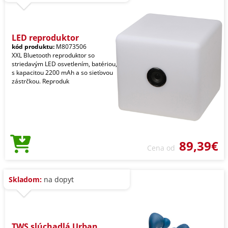
LED reproduktor
kód produktu:
M8073506
XXL Bluetooth reproduktor so
striedavým LED osvetlením, batériou,
s kapacitou 2200 mAh a so sieťovou
zástrčkou. Reproduk
89,39€
Cena od
Skladom:
na dopyt
TWS slúchadlá Urban