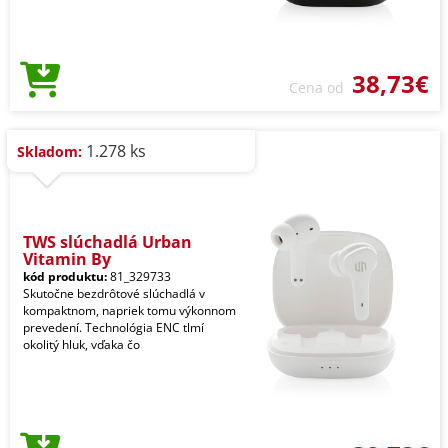
38,73€
Cena od
1.278 ks
Skladom:
TWS slúchadlá Urban
Vitamin By
kód produktu:
81_329733
Skutočne bezdrôtové slúchadlá v
kompaktnom, napriek tomu výkonnom
prevedení. Technológia ENC tlmí
okolitý hluk, vďaka čo