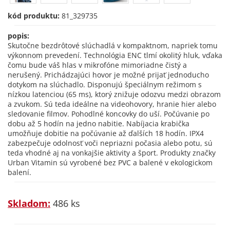
kód produktu:
81_329735
popis:
Skutočne bezdrôtové slúchadlá v kompaktnom, napriek tomu
výkonnom prevedení. Technológia ENC tlmí okolitý hluk, vďaka
čomu bude váš hlas v mikrofóne mimoriadne čistý a
nerušený. Prichádzajúci hovor je možné prijať jednoducho
dotykom na slúchadlo. Disponujú špeciálnym režimom s
nízkou latenciou (65 ms), ktorý znižuje odozvu medzi obrazom
a zvukom. Sú teda ideálne na videohovory, hranie hier alebo
sledovanie filmov. Pohodlné koncovky do uší. Počúvanie po
dobu až 5 hodín na jedno nabitie. Nabíjacia krabička
umožňuje dobitie na počúvanie až ďalších 18 hodín. IPX4
zabezpečuje odolnosť voči nepriazni počasia alebo potu, sú
teda vhodné aj na vonkajšie aktivity a šport. Produkty značky
Urban Vitamin sú vyrobené bez PVC a balené v ekologickom
balení.
Skladom:
486 ks