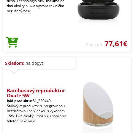
ticho. Technológia ANC maximálne
tlmí okolitý hluk a vytvára tak ničím
nerušený zvuk
77,61€
Cena od
Skladom:
na dopyt
Bambusový reproduktor
Ovate 5W
kód produktu:
81_329449
Štýlový reproduktor s integrovanou
bezdrôtovou nabíjačkou s výkonom
15W. Dve cievky umožňujú nabíjanie
telefónu ako vo v