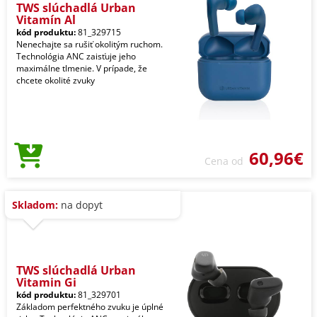
TWS slúchadlá Urban
Vitamín Al
kód produktu:
81_329715
Nenechajte sa rušiť okolitým ruchom.
Technológia ANC zaisťuje jeho
maximálne tlmenie. V prípade, že
chcete okolité zvuky
60,96€
Cena od
Skladom:
na dopyt
TWS slúchadlá Urban
Vitamin Gi
kód produktu:
81_329701
Základom perfektného zvuku je úplné