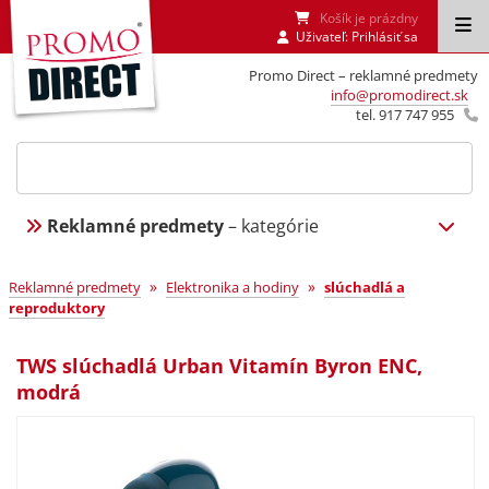
Košík je prázdny
Uživateľ:
Prihlásiť sa
Promo Direct – reklamné predmety
info@promodirect.sk
tel. 917 747 955
Reklamné predmety
– kategórie
»
»
Reklamné predmety
Elektronika a hodiny
slúchadlá a
reproduktory
TWS slúchadlá Urban Vitamín Byron ENC,
modrá