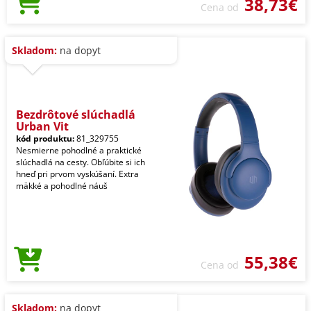
38,73€
Cena od
Skladom:
na dopyt
Bezdrôtové slúchadlá
Urban Vit
kód produktu:
81_329755
Nesmierne pohodlné a praktické
slúchadlá na cesty. Obľúbite si ich
hneď pri prvom vyskúšaní. Extra
mäkké a pohodlné náuš
55,38€
Cena od
Skladom:
na dopyt