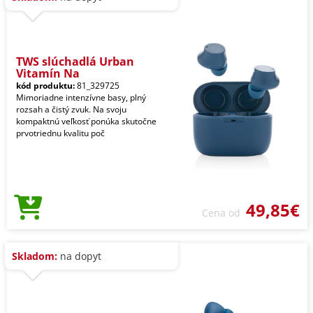
TWS slúchadlá Urban
Vitamín Na
kód produktu:
81_329725
Mimoriadne intenzívne basy, plný
rozsah a čistý zvuk. Na svoju
kompaktnú veľkosť ponúka skutočne
prvotriednu kvalitu poč
49,85€
Cena od
Skladom:
na dopyt