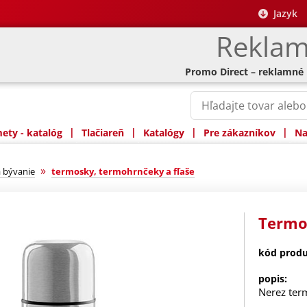
Jazyk
Reklam
Promo Direct – reklamné
|
|
|
|
ty - katalóg
Tlačiareň
Katalógy
Pre zákazníkov
Na
»
 bývanie
termosky, termohrnčeky a fľaše
Termo
kód produ
popis:
Nerez ter