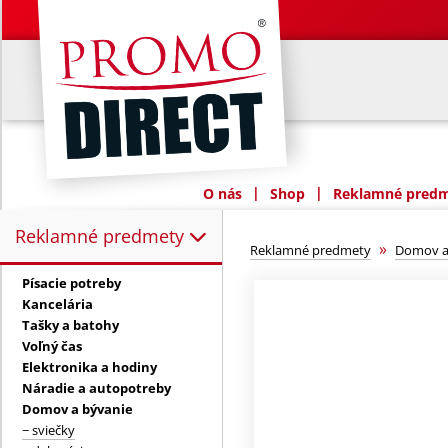
|
|
O nás
Shop
Reklamné predme
Reklamné predmety
Reklamné predmety:
»
Reklamné predmety
Domov a
Písacie potreby
Kancelária
Tašky a batohy
Voľný čas
Elektronika a hodiny
Náradie a autopotreby
Domov a bývanie
− sviečky