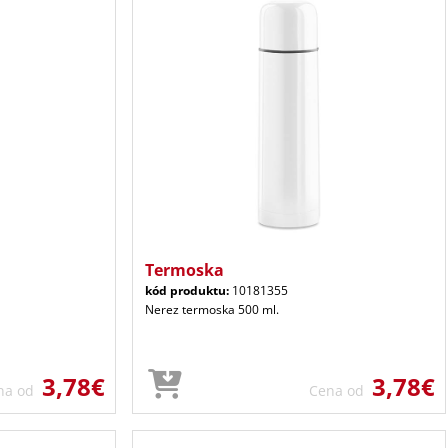
Termoska
kód produktu:
10181355
Nerez termoska 500 ml.
3,78€
3,78€
na od
Cena od