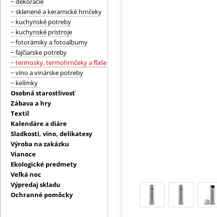
− dekorácie
− sklenené a keramické hrnčeky
− kuchynské potreby
− kuchynské prístroje
− fotorámiky a fotoalbumy
− fajčiarske potreby
− termosky, termohrnčeky a fľaše
− víno a vinárske potreby
− kelímky
Osobná starostlivosť
Zábava a hry
Textil
Kalendáre a diáre
Sladkosti, víno, delikatesy
Výroba na zakázku
Vianoce
Ekologické predmety
Veľká noc
Výpredaj skladu
Ochranné pomôcky