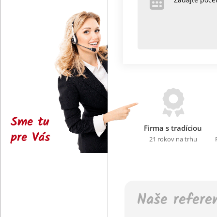
Sme tu
Firma s tradíciou
pre Vás
21 rokov na trhu
Naše refere