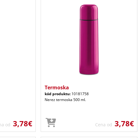
Termoska
kód produktu:
10181758
Nerez termoska 500 ml.
3,78€
3,78€
na od
Cena od