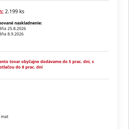
m:
2.199 ks
ánované naskladnenie:
 dňa 25.8.2026
 dňa 8.9.2026
ento tovar obyčajne dodávame do 5 prac. dní, s
otlačou do 8 prac. dní
á mat