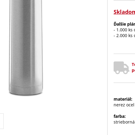
Sklado
Ďalšie pl
- 1.000 ks
- 2.000 ks
T
p
materiál:
nerez ocel
farba:
strieborn