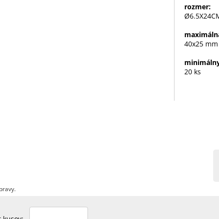
rozmer:
Ø6.5X24C
maximálna
40x25 mm
minimálny
20 ks
pravy.
et kusov: