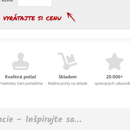
Kvalitná potlač
Skladom
20.000+
Predmety Vám potlačíme
Reálne počty na sklade
spokojných zákazní
ncie – Inšpirujte sa…