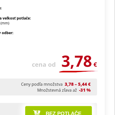
M
 veľkosť potlače:
 (mm)
 odber:
3,78
cena od
€
3,78 – 5,44 €
Ceny podľa množstva
-31 %
Množstevná zľava až
BEZ POTLAČE