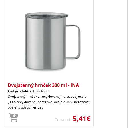
Dvojstenný hrnček 300 ml - INA
kód produktu:
10224860
Dvojstenný hrnček z recyklovanej nerezovej ocele
(90% recyklovanej nerezovej ocele a 10% nerezovej
ocele) s posuvným zat
5,41€
Cena od