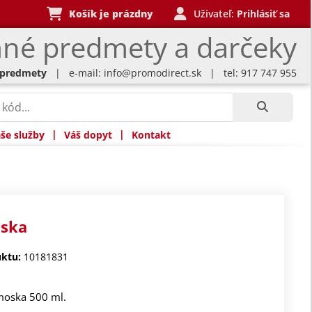
Košík je prázdny
Uživateľ:
Prihlásiť sa
né predmety a darčeky
 predmety
| e-mail:
info@promodirect.sk
| tel: 917 747 955
|
|
še služby
Váš dopyt
Kontakt
ska
ktu:
10181831
moska 500 ml.