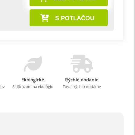
S POTLAČOU
Ekologické
Rýchle dodanie
kov
S dôrazom na ekológiu
Tovar rýchlo dodáme