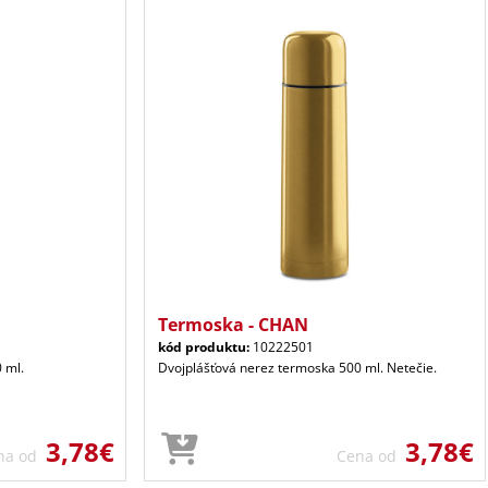
Termoska - CHAN
kód produktu:
10222501
 ml.
Dvojplášťová nerez termoska 500 ml. Netečie.
3,78€
3,78€
na od
Cena od