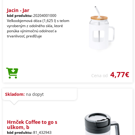
Jacin - Jar
kód produktu:
20204001000
Veľkoobjemová dóza (1,625 l) s telom
vyrobeným z odolného skla, ktoré
ponúka výnimočnú odolnosť a
trvanlivosť, predlžuje
4,77€
Cena od
Skladom:
na dopyt
Hrnček Coffee to go s
uškom, b
kód produktu:
81_432943