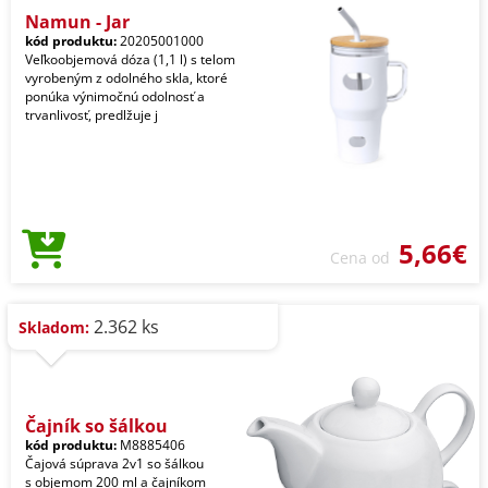
Namun - Jar
kód produktu:
20205001000
Veľkoobjemová dóza (1,1 l) s telom
vyrobeným z odolného skla, ktoré
ponúka výnimočnú odolnosť a
trvanlivosť, predlžuje j
5,66€
Cena od
2.362 ks
Skladom:
Čajník so šálkou
kód produktu:
M8885406
Čajová súprava 2v1 so šálkou
s objemom 200 ml a čajníkom