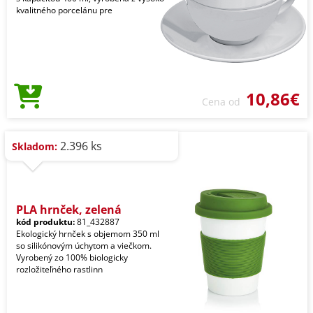
kvalitného porcelánu pre
10,86€
Cena od
2.396 ks
Skladom:
PLA hrnček, zelená
kód produktu:
81_432887
Ekologický hrnček s objemom 350 ml
so silikónovým úchytom a viečkom.
Vyrobený zo 100% biologicky
rozložiteľného rastlinn