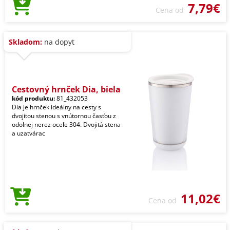
7,79€
Cena od
Skladom:
na dopyt
Cestovný hrnček Dia, biela
kód produktu:
81_432053
Dia je hrnček ideálny na cesty s
dvojitou stenou s vnútornou časťou z
odolnej nerez ocele 304. Dvojitá stena
a uzatvárac
11,02€
Cena od