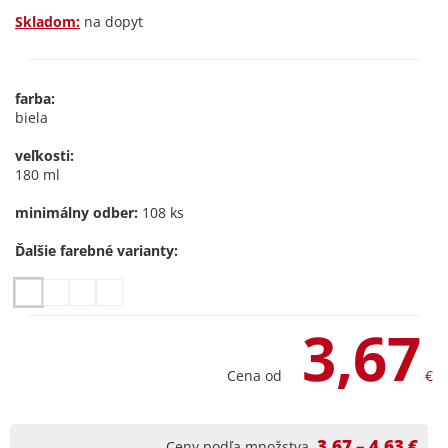
Skladom:
na dopyt
farba:
biela
veľkosti:
180 ml
minimálny odber:
108 ks
Ďalšie farebné varianty:
3,67
Cena od
€
3,67 – 4,63 €
Ceny podľa množstva