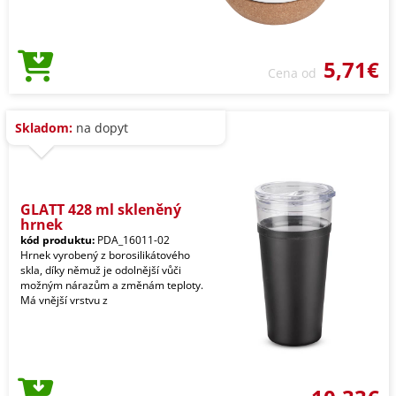
5,71€
Cena od
Skladom:
na dopyt
GLATT 428 ml skleněný
hrnek
kód produktu:
PDA_16011-02
Hrnek vyrobený z borosilikátového
skla, díky němuž je odolnější vůči
možným nárazům a změnám teploty.
Má vnější vrstvu z