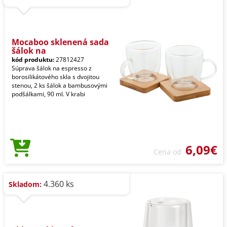
Mocaboo sklenená sada
šálok na
kód produktu:
27812427
Súprava šálok na espresso z
borosilikátového skla s dvojitou
stenou, 2 ks šálok a bambusovými
podšálkami, 90 ml. V krabi
6,09€
Cena od
4.360 ks
Skladom: