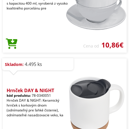
s kapacitou 400 ml, vyrobená z vysoko
kvalitného porcelánu pre
10,86€
Cena od
4.495 ks
Skladom:
Hrnček DAY & NIGHT
kód produktu:
78-0340051
Hrnček DAY & NIGHT: Keramický
hrnček s korkovým dnom
(odnímateľný pre ľahké čistenie),
odnímateľné nasadzovacie veko, ka