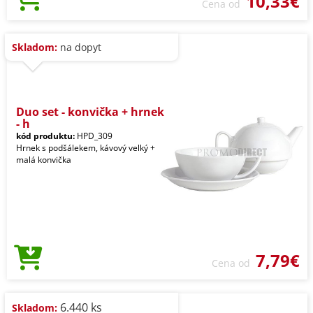
10,33€
Cena od
Skladom:
na dopyt
Duo set - konvička + hrnek
- h
kód produktu:
HPD_309
Hrnek s podšálekem, kávový velký +
malá konvička
7,79€
Cena od
6.440 ks
Skladom: