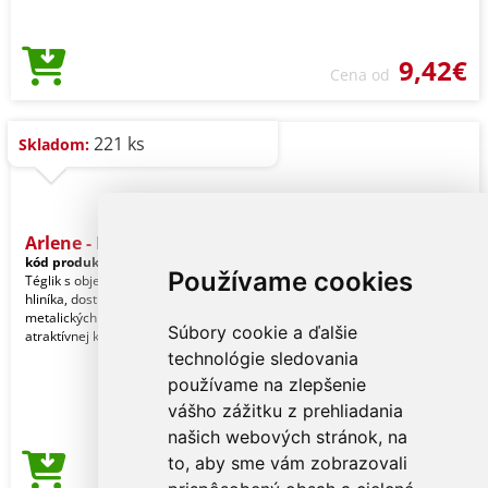
9,42€
Cena od
221 ks
Skladom:
Arlene - Pohár
kód produktu:
20210003000
Používame cookies
Téglik s objemom 540 ml vyrobený z
hliníka, dostupný v širokej škále
metalických farieb. Dodávané v
Súbory cookie a ďalšie
atraktívnej krabičke
technológie sledovania
používame na zlepšenie
vášho zážitku z prehliadania
našich webových stránok, na
to, aby sme vám zobrazovali
4,65€
Cena od