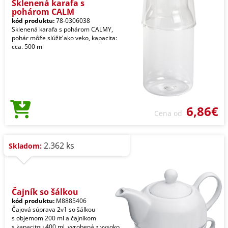
Sklenená karafa s
pohárom CALM
kód produktu:
78-0306038
Sklenená karafa s pohárom CALMY,
pohár môže slúžiť ako veko, kapacita:
cca. 500 ml
6,86€
Cena od
2.362 ks
Skladom:
Čajník so šálkou
kód produktu:
M8885406
Čajová súprava 2v1 so šálkou
s objemom 200 ml a čajníkom
s kapacitou 400 ml, vyrobená z vysoko