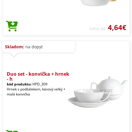
4,64€
Cena od
Skladom:
na dopyt
Duo set - konvička + hrnek
- h
kód produktu:
HPD_309
Hrnek s podšálekem, kávový velký +
malá konvička