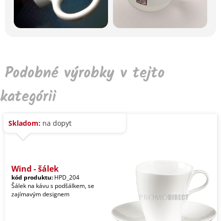
Podobné výrobky v tejto
kategórii
Skladom:
na dopyt
Wind - šálek
kód produktu:
HPD_204
Šálek na kávu s podšálkem, se
zajímavým designem