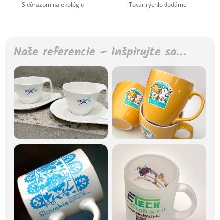
S dôrazom na ekológiu
Tovar rýchlo dodáme
Naše referencie – Inšpirujte sa…