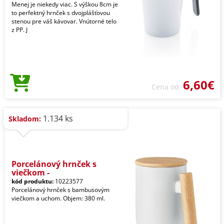
Menej je niekedy viac. S výškou 8cm je
to perfektný hrnček s dvojplášťovou
stenou pre váš kávovar. Vnútorné telo
z PP. J
6,60€
Cena od
1.134 ks
Skladom:
Porcelánový hrnček s
viečkom -
kód produktu:
10223577
Porcelánový hrnček s bambusovým
viečkom a uchom. Objem: 380 ml.