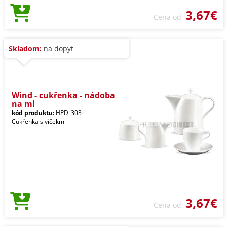
3,67€
Cena od
Skladom:
na dopyt
Wind - cukřenka - nádoba
na ml
kód produktu:
HPD_303
Cukřenka s víčekm
3,67€
Cena od