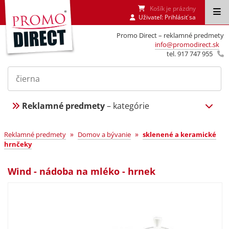
Košík je prázdny
Uživateľ:
Prihlásiť sa
Promo Direct – reklamné predmety
info@promodirect.sk
tel. 917 747 955
Reklamné predmety
– kategórie
»
»
Reklamné predmety
Domov a bývanie
sklenené a keramické
hrnčeky
Wind - nádoba na mléko - hrnek