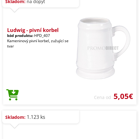
Skladom:
na dopyt
Ludwig - pivní korbel
kód produktu:
HPD_407
Kameninový pivní korbel, zužující se
tvar
5,05€
Cena od
1.123 ks
Skladom: