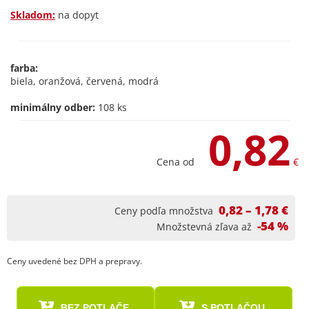
Skladom:
na dopyt
farba:
biela, oranžová, červená, modrá
minimálny odber:
108 ks
0,82
Cena od
€
0,82 – 1,78 €
Ceny podľa množstva
-54 %
Množstevná zľava až
Ceny uvedené bez DPH a prepravy.
BEZ POTLAČE
S POTLAČOU