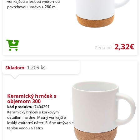
vonkajšou a lesklou vnútornou
povrchovou úpravou. 280 ml.
2,32€
Cena od
1.209 ks
Skladom:
Keramický hrnček s
objemom 300
kód produktu:
7404291
Keramický hrnček s korkovým
detailom na dne. Matný vonkajší a
lesklý vnútorný náter. Ručné umývanie
teplou vodou a šetrn