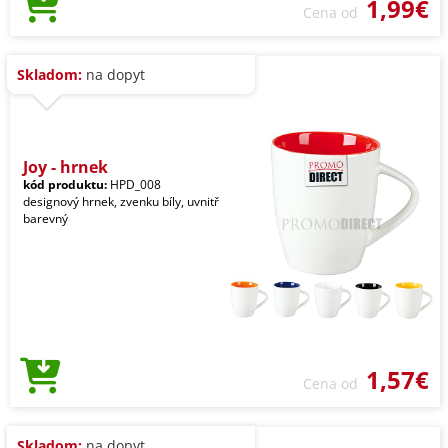
1,99€
Cena od
Skladom:
na dopyt
Joy - hrnek
kód produktu:
HPD_008
designový hrnek, zvenku bíly, uvnitř
barevný
1,57€
Cena od
Skladom:
na dopyt