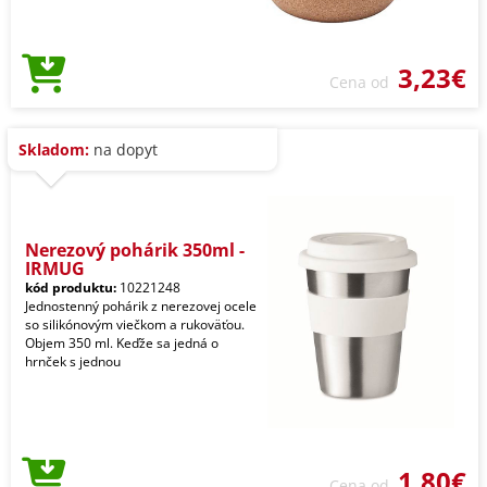
3,23€
Cena od
Skladom:
na dopyt
Nerezový pohárik 350ml -
IRMUG
kód produktu:
10221248
Jednostenný pohárik z nerezovej ocele
so silikónovým viečkom a rukoväťou.
Objem 350 ml. Keďže sa jedná o
hrnček s jednou
1,80€
Cena od