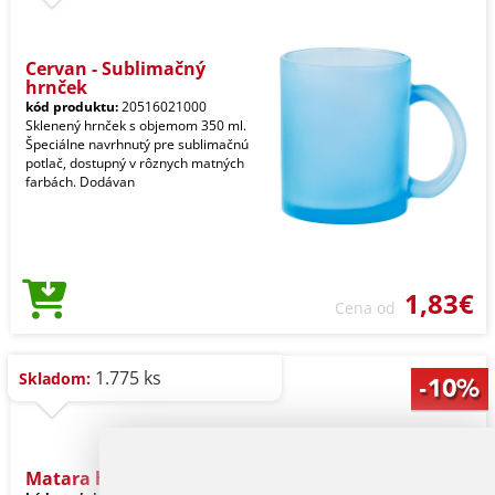
Cervan - Sublimačný
hrnček
kód produktu:
20516021000
Sklenený hrnček s objemom 350 ml.
Špeciálne navrhnutý pre sublimačnú
potlač, dostupný v rôznych matných
farbách. Dodávan
1,83€
Cena od
1.775 ks
Skladom:
Matara hrnček