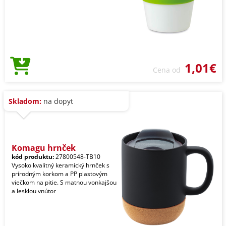
1,01€
Cena od
Skladom:
na dopyt
Komagu hrnček
kód produktu:
27800548-TB10
Vysoko kvalitný keramický hrnček s
prírodným korkom a PP plastovým
viečkom na pitie. S matnou vonkajšou
a lesklou vnútor