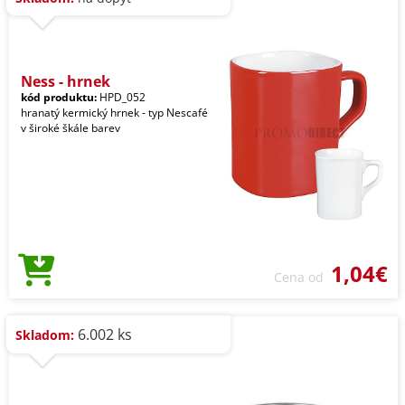
Ness - hrnek
kód produktu:
HPD_052
hranatý kermický hrnek - typ Nescafé
v široké škále barev
1,04€
Cena od
6.002 ks
Skladom: