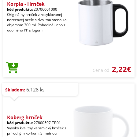
Korpla - Hrnček
kód produktu:
20706001000
Originálny hrnček z recyklovanej
nerezovej ocele s dvojitou stenou a
objemom 300 ml. Pohodlné ucho z
odolného PP s logom
2,22€
Cena od
6.128 ks
Skladom:
Koberg hrnček
kód produktu:
27800597-TB01
Vysoko kvalitný keramický hrnček s
prírodným korkom. S matnou