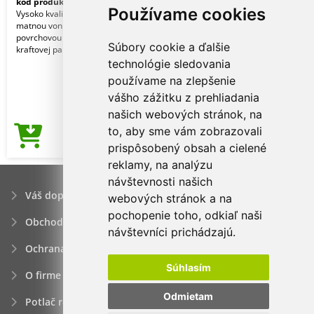
kód produktu:
27800547-TB01
Používame cookies
Vysoko kvalitný keramický hrnček s
matnou vonkajšou a lesklou vnútornou
povrchovou úpravou, 300 ml. V
Súbory cookie a ďalšie
kraftovej papierov
technológie sledovania
používame na zlepšenie
vášho zážitku z prehliadania
našich webových stránok, na
to, aby sme vám zobrazovali
2,23€
Cena od
prispôsobený obsah a cielené
reklamy, na analýzu
návštevnosti našich
Váš dopyt
webových stránok a na
pochopenie toho, odkiaľ naši
Obchodné podmienky
návštevníci prichádzajú.
Ochrana osobných údajov
Súhlasím
O firme
Odmietam
Potlač reklamných predmetov