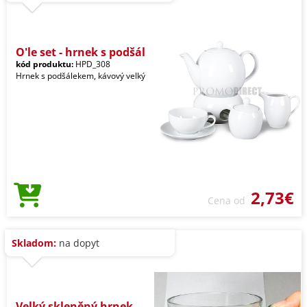
O'le set - hrnek s podšál
kód produktu:
HPD_308
Hrnek s podšálekem, kávový velký
2,73€
Cena od
Skladom:
na dopyt
Velký skleněný hrnek