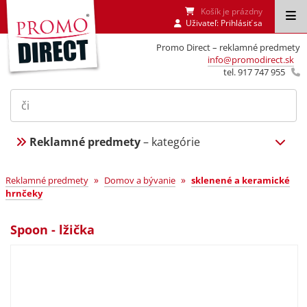
Košík je prázdny
Uživateľ:
Prihlásiť sa
Promo Direct – reklamné predmety
info@promodirect.sk
tel. 917 747 955
Reklamné predmety
– kategórie
»
»
Reklamné predmety
Domov a bývanie
sklenené a keramické
hrnčeky
Spoon - lžička