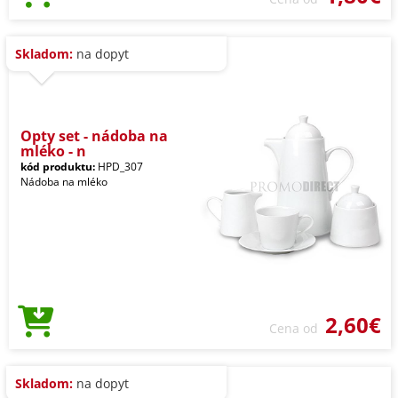
Skladom:
na dopyt
Opty set - nádoba na
mléko - n
kód produktu:
HPD_307
Nádoba na mléko
2,60€
Cena od
Skladom:
na dopyt