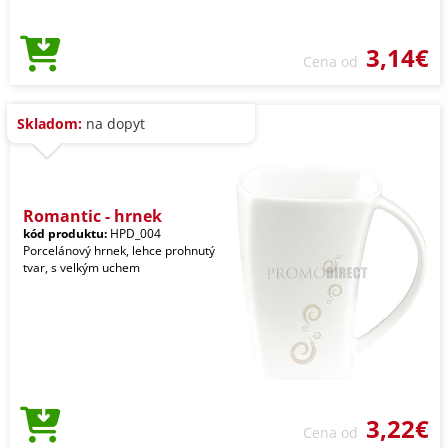
3,14€
Cena od
Skladom:
na dopyt
Romantic - hrnek
kód produktu:
HPD_004
Porcelánový hrnek, lehce prohnutý
tvar, s velkým uchem
3,22€
Cena od