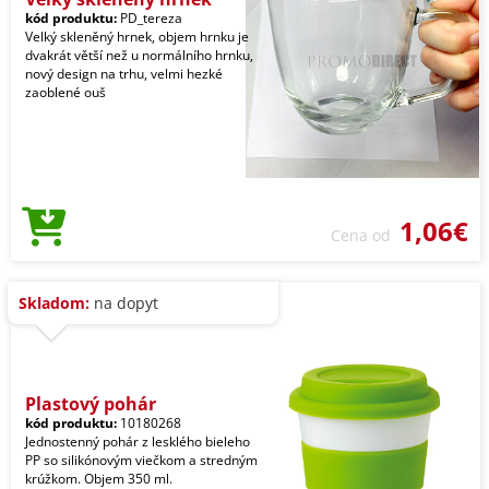
kód produktu:
PD_tereza
Velký skleněný hrnek, objem hrnku je
dvakrát větší než u normálního hrnku,
nový design na trhu, velmi hezké
zaoblené ouš
1,06€
Cena od
Skladom:
na dopyt
Plastový pohár
kód produktu:
10180268
Jednostenný pohár z lesklého bieleho
PP so silikónovým viečkom a stredným
krúžkom. Objem 350 ml.