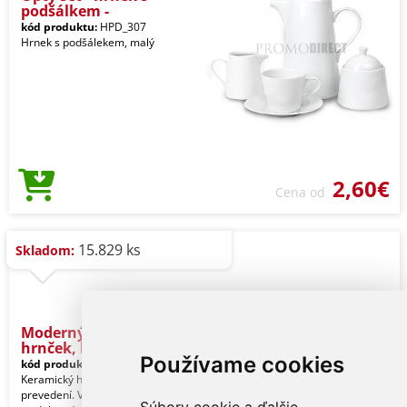
podšálkem -
kód produktu:
HPD_307
Hrnek s podšálekem, malý
2,60€
Cena od
15.829 ks
Skladom:
Moderný keramický
hrnček, biel
Používame cookies
kód produktu:
81_434043
Keramický hrnček v modernom
prevedení. Vhodné do umývačky riadu