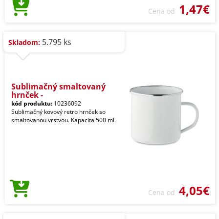
1,47€
Cena od
5.795 ks
Skladom:
Sublimačný smaltovaný
hrnček -
kód produktu:
10236092
Sublimačný kovový retro hrnček so
smaltovanou vrstvou. Kapacita 500 ml.
4,05€
Cena od