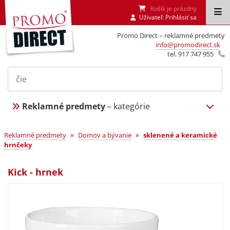
Košík je prázdny
Uživateľ:
Prihlásiť sa
Promo Direct – reklamné predmety
info@promodirect.sk
tel. 917 747 955
Reklamné predmety
– kategórie
»
»
Reklamné predmety
Domov a bývanie
sklenené a keramické
hrnčeky
Kick - hrnek