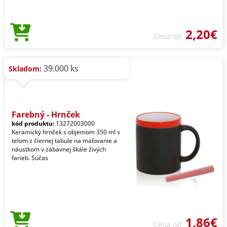
2,20€
Cena od
39.000 ks
Skladom:
Farebný - Hrnček
kód produktu:
13272003000
Keramický hrnček s objemom 350 ml s
telom z čiernej tabule na maľovanie a
náustkom v zábavnej škále živých
farieb. Súčas
1,86€
Cena od