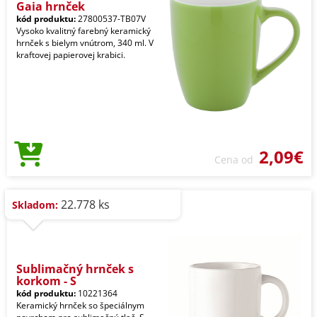
Gaia hrnček
kód produktu:
27800537-TB07V
Vysoko kvalitný farebný keramický
hrnček s bielym vnútrom, 340 ml. V
kraftovej papierovej krabici.
2,09€
Cena od
22.778 ks
Skladom:
Sublimačný hrnček s
korkom - S
kód produktu:
10221364
Keramický hrnček so špeciálnym