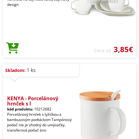
design
3,85€
Cena od
1 ks
Skladom:
KENYA - Porcelánový
hrnček s l
kód produktu:
10212682
Porcelánový hrnček s lyžičkou a
bambusovým podtáckom Tampónový
potlač nie je vhodný do umývačky,
transferová potlač áno