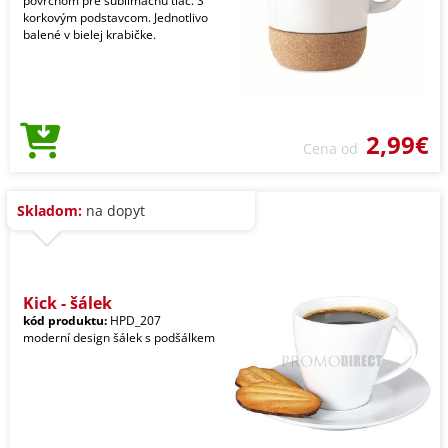
povrchom pre sublimačnú tlač. S
korkovým podstavcom. Jednotlivo
balené v bielej krabičke.
2,99€
Cena od
Skladom:
na dopyt
Kick - šálek
kód produktu:
HPD_207
moderní design šálek s podšálkem