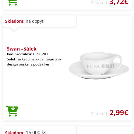
3,72€
Cena od
Skladom:
na dopyt
Swan - šálek
kód produktu:
HPD_203
Šálek na kávu nebo čaj, zajímavý
design ouška, s podšálkem
2,99€
Cena od
16.000 ks
Skladom: