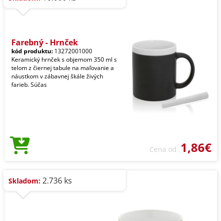
Farebný - Hrnček
kód produktu:
13272001000
Keramický hrnček s objemom 350 ml s
telom z čiernej tabule na maľovanie a
náustkom v zábavnej škále živých
farieb. Súčas
1,86€
Cena od
2.736 ks
Skladom: