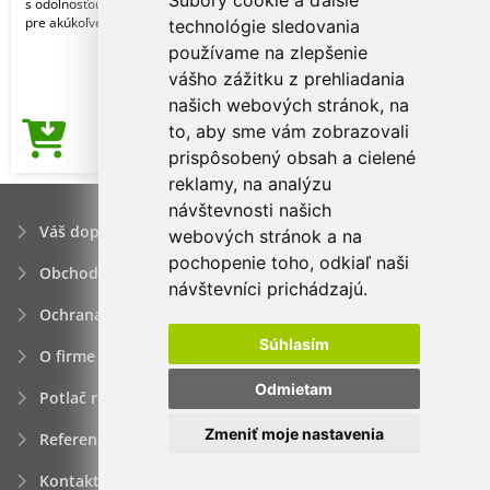
Súbory cookie a ďalšie
s odolnosťou až 125 umývacích cyklov
pre akúkoľvek dekor
technológie sledovania
používame na zlepšenie
vášho zážitku z prehliadania
našich webových stránok, na
to, aby sme vám zobrazovali
3,72€
Cena od
prispôsobený obsah a cielené
reklamy, na analýzu
návštevnosti našich
Váš dopyt
webových stránok a na
pochopenie toho, odkiaľ naši
Obchodné podmienky
návštevníci prichádzajú.
Ochrana osobných údajov
Súhlasím
O firme
Odmietam
Potlač reklamných predmetov
Zmeniť moje nastavenia
Referencie
Kontakt