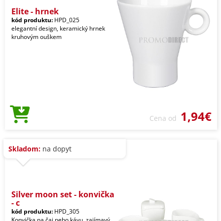
Elite - hrnek
kód produktu:
HPD_025
elegantní design, keramický hrnek
kruhovým ouškem
1,94€
Cena od
Skladom:
na dopyt
Silver moon set - konvička
- c
kód produktu:
HPD_305
Konvička na čaj nebo kávu, zajímavý