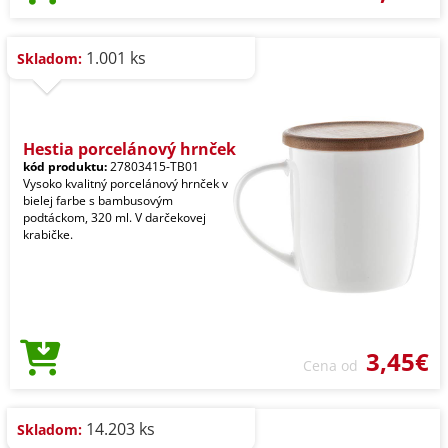
1.001 ks
Skladom:
Hestia porcelánový hrnček
kód produktu:
27803415-TB01
Vysoko kvalitný porcelánový hrnček v
bielej farbe s bambusovým
podtáckom, 320 ml. V darčekovej
krabičke.
3,45€
Cena od
14.203 ks
Skladom: