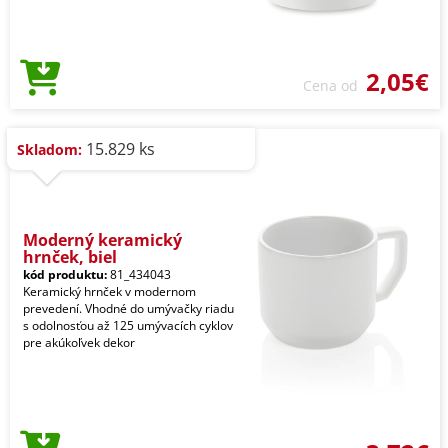
2,05€
Cena od
15.829 ks
Skladom:
Moderný keramický
hrnček, biel
kód produktu:
81_434043
Keramický hrnček v modernom
prevedení. Vhodné do umývačky riadu
s odolnosťou až 125 umývacích cyklov
pre akúkoľvek dekor