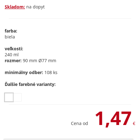
Skladom:
na dopyt
farba:
biela
veľkosti:
240 ml
rozmer:
90 mm Ø77 mm
minimálny odber:
108 ks
Ďalšie farebné varianty:
1,47
Cena od
€