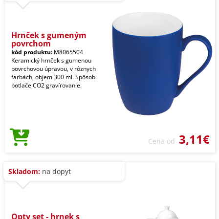
Hrnček s gumeným
povrchom
kód produktu:
M8065504
Keramický hrnček s gumenou
povrchovou úpravou, v rôznych
farbách, objem 300 ml. Spôsob
potlače CO2 gravírovanie.
3,11€
Cena od
Skladom:
na dopyt
Opty set - hrnek s