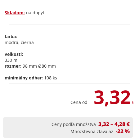
Skladom:
na dopyt
farba:
modrá, čierna
veľkosti:
330 ml
rozmer:
98 mm Ø80 mm
minimálny odber:
108 ks
3,32
Cena od
€
3,32 – 4,28 €
Ceny podľa množstva
-22 %
Množstevná zľava až