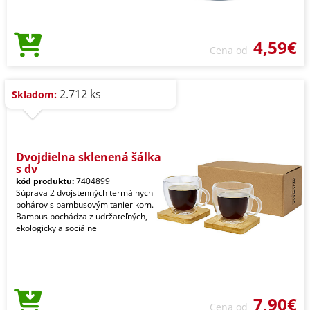
4,59€
Cena od
2.712 ks
Skladom:
Dvojdielna sklenená šálka
s dv
kód produktu:
7404899
Súprava 2 dvojstenných termálnych
pohárov s bambusovým tanierikom.
Bambus pochádza z udržateľných,
ekologicky a sociálne
7,90€
Cena od