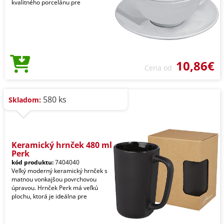
kvalitného porcelánu pre
10,86€
Cena od
580 ks
Skladom:
Keramický hrnček 480 ml
Perk
kód produktu:
7404040
Veľký moderný keramický hrnček s
matnou vonkajšou povrchovou
úpravou. Hrnček Perk má veľkú
plochu, ktorá je ideálna pre