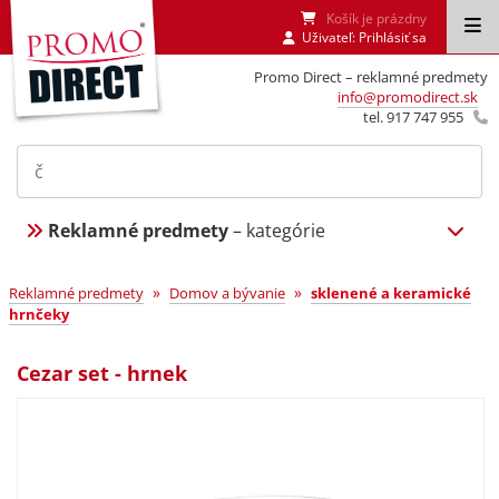
Košík je prázdny
Uživateľ:
Prihlásiť sa
Promo Direct – reklamné predmety
info@promodirect.sk
tel. 917 747 955
Reklamné predmety
– kategórie
»
»
Reklamné predmety
Domov a bývanie
sklenené a keramické
hrnčeky
Cezar set - hrnek