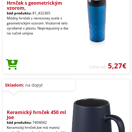
Hrnček s geometrickým
vzorom,
kód produktu:
81_432365
Módny hrnček z nerezovej ocele s
geometrickým vzorom. Vnútorné telo
vyrobené z plastu. Nepriepustný a iba
na ručné umýva
5,27€
Cena od
Skladom:
na dopyt
Keramický hrnček 450 ml
Joe
kód produktu:
7404042
Keramický hrnček Joe má matnú