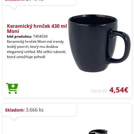
Keramický hrnček 430 ml
Moni
kód produktu:
7404034
Keramický hrnček Moni má trendy
lesklý povrch, ktorý mu dodáva
elegantný vzhľad. Má veľkú rukoväť,
ktorá umožňuje pohodl
4,54€
Cena od
3.666 ks
Skladom: