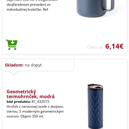
dvojfarebnom prevedení av
individuálnej krabičke. Ref
6,14€
Cena od
Skladom:
na dopyt
Geometrický
termohrnček, modrá
kód produktu:
81_432015
Hrnček z nerezovej ocele s dvojitou
stenou. S moderným geometrickým
vzorom. Objem 350 ml.