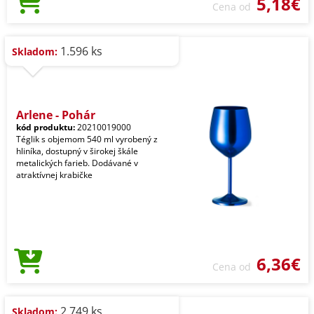
5,18€
Cena od
1.596 ks
Skladom:
Arlene - Pohár
kód produktu:
20210019000
Téglik s objemom 540 ml vyrobený z
hliníka, dostupný v širokej škále
metalických farieb. Dodávané v
atraktívnej krabičke
6,36€
Cena od
2.749 ks
Skladom: