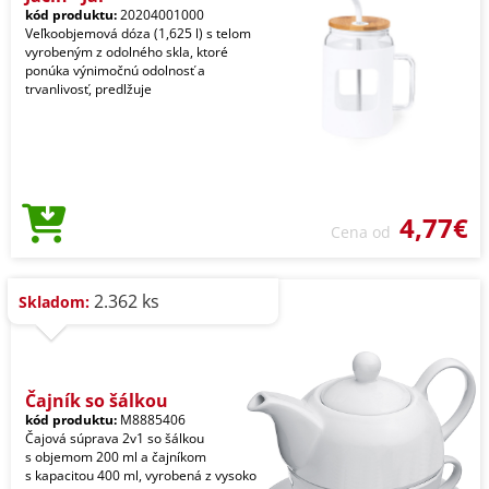
kód produktu:
20204001000
Veľkoobjemová dóza (1,625 l) s telom
vyrobeným z odolného skla, ktoré
ponúka výnimočnú odolnosť a
trvanlivosť, predlžuje
4,77€
Cena od
2.362 ks
Skladom:
Čajník so šálkou
kód produktu:
M8885406
Čajová súprava 2v1 so šálkou
s objemom 200 ml a čajníkom
s kapacitou 400 ml, vyrobená z vysoko