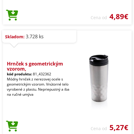
4,89€
Cena od
3.728 ks
Skladom:
Hrnček s geometrickým
vzorom,
kód produktu:
81_432362
Módny hrnček z nerezovej ocele s
geometrickým vzorom. Vnútorné telo
vyrobené z plastu. Nepriepustný a iba
na ručné umýva
5,27€
Cena od