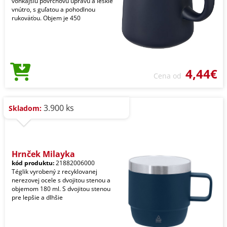
vonkajšiu povrchovú úpravu a lesklé
vnútro, s guľatou a pohodlnou
rukoväťou. Objem je 450
4,44€
Cena od
3.900 ks
Skladom:
Hrnček Milayka
kód produktu:
21882006000
Téglik vyrobený z recyklovanej
nerezovej ocele s dvojitou stenou a
objemom 180 ml. S dvojitou stenou
pre lepšie a dlhšie