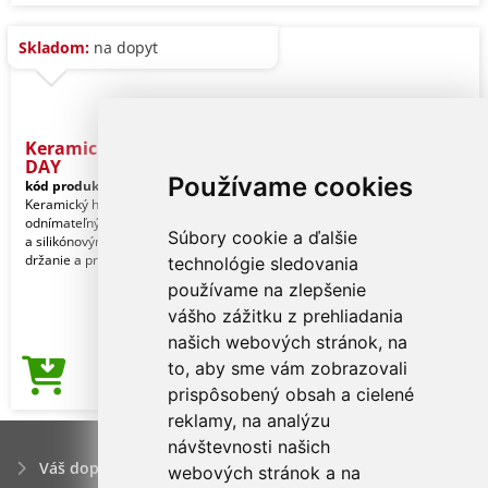
Skladom:
na dopyt
Keramický hrnček EASY
DAY
Používame cookies
kód produktu:
78-0340091
Keramický hrnček EASY DAY s
odnímateľným silikónovým podtáckom
Súbory cookie a ďalšie
a silikónovým vekom pre bezpečné
držanie a prepravu, kapa
technológie sledovania
používame na zlepšenie
vášho zážitku z prehliadania
našich webových stránok, na
to, aby sme vám zobrazovali
5,18€
Cena od
prispôsobený obsah a cielené
reklamy, na analýzu
návštevnosti našich
Váš dopyt
webových stránok a na