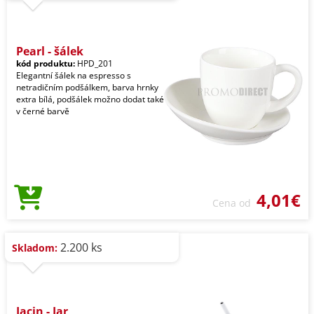
Pearl - šálek
kód produktu:
HPD_201
Elegantní šálek na espresso s
netradičním podšálkem, barva hrnky
extra bílá, podšálek možno dodat také
v černé barvě
4,01€
Cena od
2.200 ks
Skladom:
Jacin - Jar