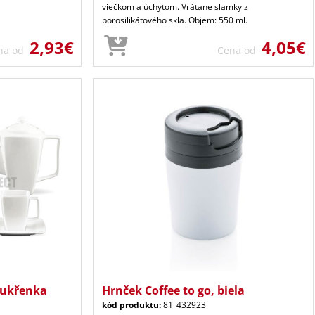
viečkom a úchytom. Vrátane slamky z
borosilikátového skla. Objem: 550 ml.
2,93€
4,05€
na od
Cena od
cukřenka
Hrnček Coffee to go, biela
kód produktu:
81_432923