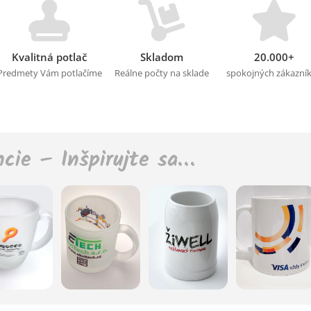
Kvalitná potlač
Skladom
20.000+
Predmety Vám potlačíme
Reálne počty na sklade
spokojných zákazní
ncie – Inšpirujte sa…