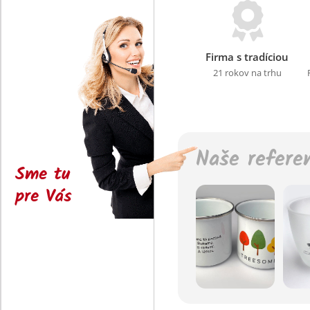
Firma s tradíciou
21 rokov na trhu
Naše refere
Sme tu
pre Vás