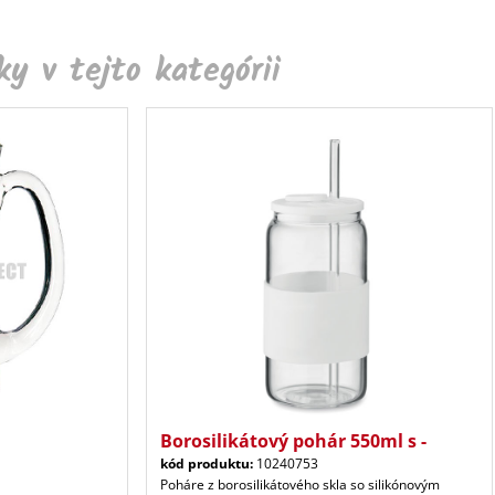
y v tejto kategórii
Borosilikátový pohár 550ml s -
kód produktu:
10240753
Poháre z borosilikátového skla so silikónovým