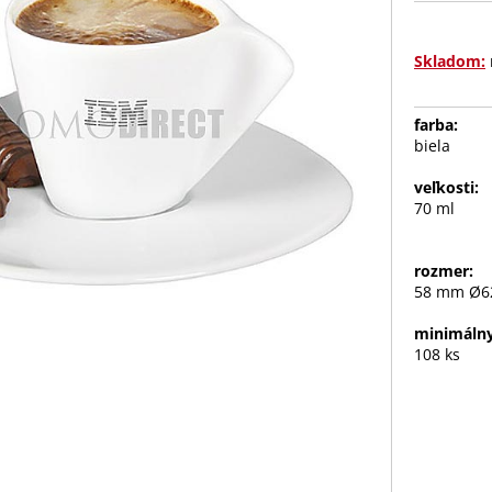
Skladom:
farba:
biela
veľkosti:
70 ml
rozmer:
58 mm Ø
minimálny
108 ks