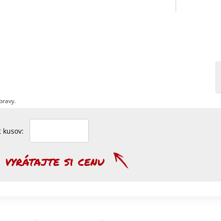
pravy.
et kusov: