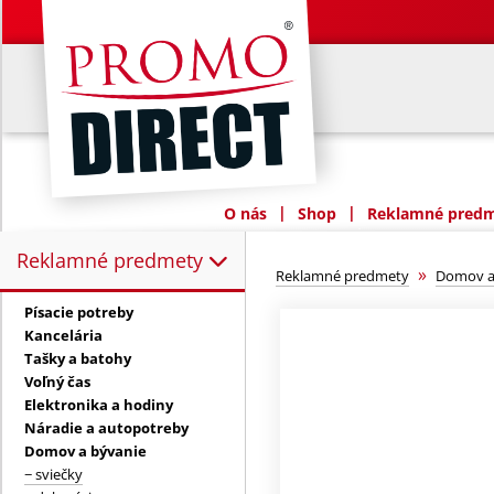
|
|
O nás
Shop
Reklamné predme
Reklamné predmety
Reklamné predmety:
»
Reklamné predmety
Domov a
Písacie potreby
Kancelária
Tašky a batohy
Voľný čas
Elektronika a hodiny
Náradie a autopotreby
Domov a bývanie
− sviečky