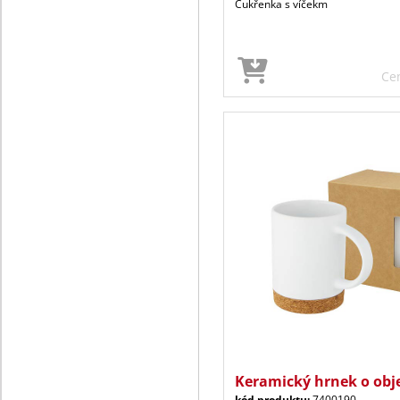
Cukřenka s víčekm
Ce
Keramický hrnek o ob
kód produktu:
7400190