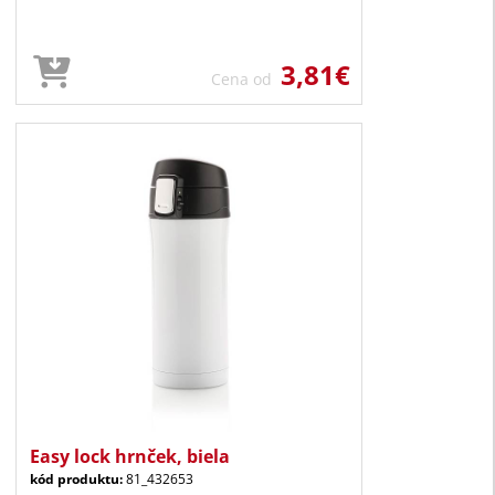
3,81€
Cena od
Easy lock hrnček, biela
kód produktu:
81_432653