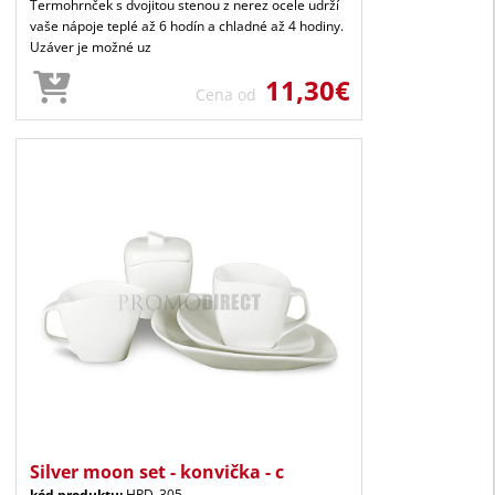
Termohrnček s dvojitou stenou z nerez ocele udrží
vaše nápoje teplé až 6 hodín a chladné až 4 hodiny.
Uzáver je možné uz
11,30€
Cena od
Silver moon set - konvička - c
kód produktu:
HPD_305