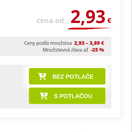
2,93
cena od
€
2,93 – 3,89 €
Ceny podľa množstva
-25 %
Množstevná zľava až
BEZ POTLAČE
S POTLAČOU