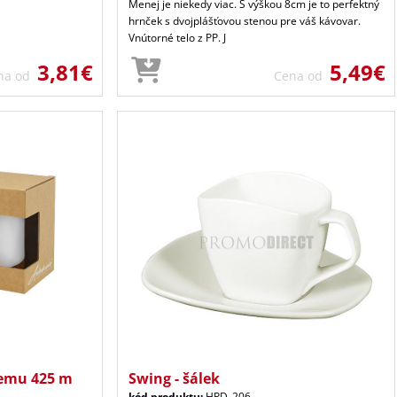
Menej je niekedy viac. S výškou 8cm je to perfektný
hrnček s dvojplášťovou stenou pre váš kávovar.
Vnútorné telo z PP. J
3,81€
5,49€
na od
Cena od
jemu 425 m
Swing - šálek
kód produktu:
HPD_206