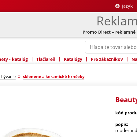
Jazyk
Reklam
Promo Direct – reklamné
|
|
|
|
ty - katalóg
Tlačiareň
Katalógy
Pre zákazníkov
Na
»
 bývanie
sklenené a keramické hrnčeky
Beauty
kód produ
popis:
moderní d