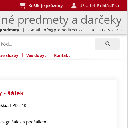
Košík je prázdny
Uživateľ:
Prihlásiť sa
né predmety a darčeky
 predmety
| e-mail:
info@promodirect.sk
| tel: 917 747 955
|
|
še služby
Váš dopyt
Kontakt
 - šálek
ktu:
HPD_210
esign šálek s podšálkem