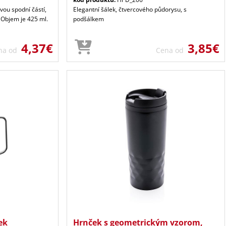
ou spodní částí,
Elegantní šálek, čtvercového půdorysu, s
 Objem je 425 ml.
podšálkem
4,37€
3,85€
na od
Cena od
ek
Hrnček s geometrickým vzorom,