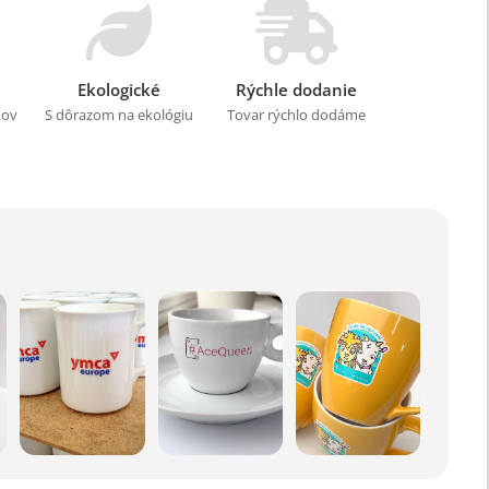
Ekologické
Rýchle dodanie
kov
S dôrazom na ekológiu
Tovar rýchlo dodáme