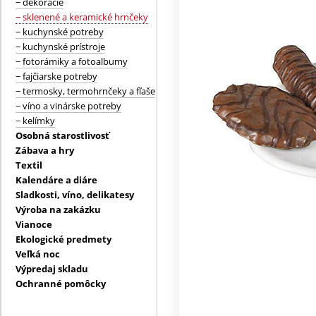
− dekorácie
− sklenené a keramické hrnčeky
− kuchynské potreby
− kuchynské prístroje
− fotorámiky a fotoalbumy
− fajčiarske potreby
− termosky, termohrnčeky a fľaše
− víno a vinárske potreby
− kelímky
Osobná starostlivosť
Zábava a hry
Textil
Kalendáre a diáre
Sladkosti, víno, delikatesy
Výroba na zakázku
Vianoce
Ekologické predmety
Veľká noc
Výpredaj skladu
Ochranné pomôcky