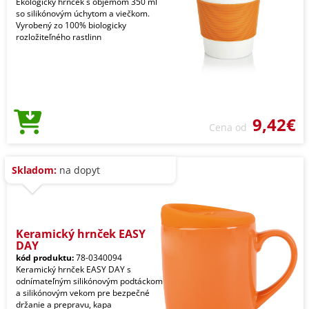
Ekologický hrnček s objemom 350 ml
so silikónovým úchytom a viečkom.
Vyrobený zo 100% biologicky
rozložiteľného rastlinn
9,42€
Cena od
Skladom:
na dopyt
Keramický hrnček EASY
DAY
kód produktu:
78-0340094
Keramický hrnček EASY DAY s
odnímateľným silikónovým podtáckom
a silikónovým vekom pre bezpečné
držanie a prepravu, kapa