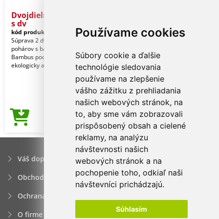
Dvojdielna sklenená šálka
s dv
Používame cookies
kód produktu:
7404899
Súprava 2 dvojstenných termálnych
pohárov s bambusovým tanierikom.
Súbory cookie a ďalšie
Bambus pochádza z udržateľných,
ekologicky a sociálne
technológie sledovania
používame na zlepšenie
vášho zážitku z prehliadania
našich webových stránok, na
to, aby sme vám zobrazovali
7,90€
Cena od
prispôsobený obsah a cielené
reklamy, na analýzu
návštevnosti našich
Váš dopyt
webových stránok a na
pochopenie toho, odkiaľ naši
Obchodné podmienky
návštevníci prichádzajú.
Ochrana osobných údajov
Súhlasím
O firme