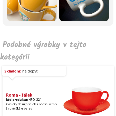
Podobné výrobky v tejto
kategórii
Skladom:
na dopyt
Roma - šálek
kód produktu:
HPD_221
klasický design šálek s podšálkem v
široké škále barev