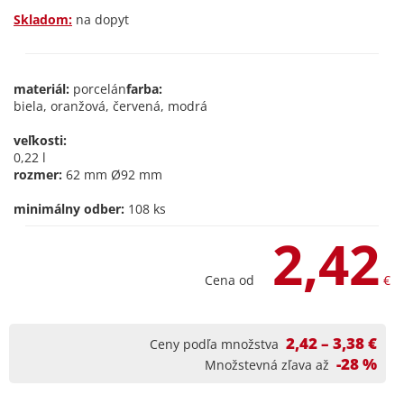
Skladom:
na dopyt
materiál:
porcelán
farba:
biela, oranžová, červená, modrá
veľkosti:
0,22 l
rozmer:
62 mm Ø92 mm
minimálny odber:
108 ks
2,42
Cena od
€
2,42 – 3,38 €
Ceny podľa množstva
-28 %
Množstevná zľava až