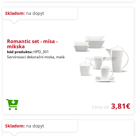
Skladom:
na dopyt
Romantic set - mísa -
mikska
kód produktu:
HPD_301
Servírovací dekorační miska, malá
3,81€
Cena od
Skladom:
na dopyt