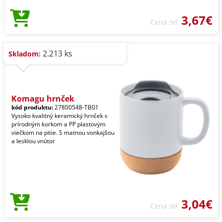
3,67€
Cena od
2.213 ks
Skladom:
Komagu hrnček
kód produktu:
27800548-TB01
Vysoko kvalitný keramický hrnček s
prírodným korkom a PP plastovým
viečkom na pitie. S matnou vonkajšou
a lesklou vnútor
3,04€
Cena od