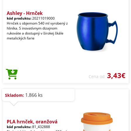
Ashley - Hrnček
kód produktu:
20211019000
Hrnček s objemom 540 ml vyrobený z
hliníka. S inovatívnym dizajnom
rukoväte a dostupný v širokej škále
metalických farie
3,43€
Cena od
1.866 ks
Skladom:
PLA hrnček, oranžová
kód produktu:
81_432888