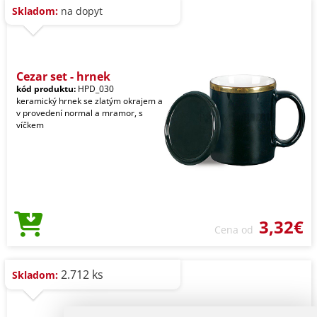
Skladom:
na dopyt
Cezar set - hrnek
kód produktu:
HPD_030
keramický hrnek se zlatým okrajem a
v provedení normal a mramor, s
víčkem
3,32€
Cena od
2.712 ks
Skladom: