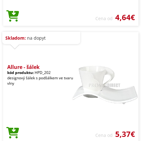
4,64€
Cena od
Skladom:
na dopyt
Allure - šálek
kód produktu:
HPD_202
designový šálek s podšálkem ve tvaru
vlny
5,37€
Cena od