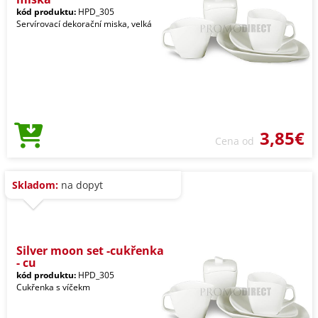
kód produktu:
HPD_305
Servírovací dekorační miska, velká
3,85€
Cena od
Skladom:
na dopyt
Silver moon set -cukřenka
- cu
kód produktu:
HPD_305
Cukřenka s víčekm