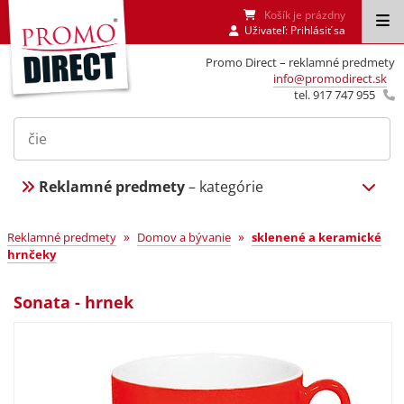
Košík je prázdny
Uživateľ:
Prihlásiť sa
Promo Direct – reklamné predmety
info@promodirect.sk
tel. 917 747 955
Reklamné predmety
– kategórie
»
»
Reklamné predmety
Domov a bývanie
sklenené a keramické
hrnčeky
Sonata - hrnek