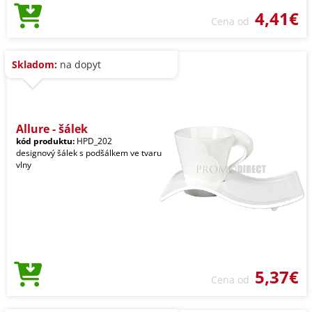
4,41€
Cena od
Skladom:
na dopyt
Allure - šálek
kód produktu:
HPD_202
designový šálek s podšálkem ve tvaru
vlny
5,37€
Cena od