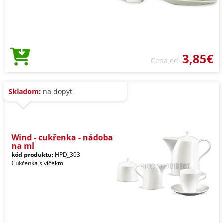
3,85€
Cena od
Skladom:
na dopyt
Wind - cukřenka - nádoba
na ml
kód produktu:
HPD_303
Cukřenka s víčekm