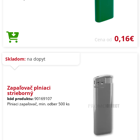
0,16€
Cena od
Skladom:
na dopyt
Zapaľovač plniaci
strieborný
kód produktu:
90169107
Plniaci zapaľovač, min. odber 500 ks