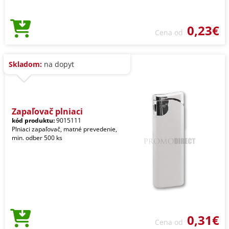
0,23€
Cena od
Skladom:
na dopyt
Zapaľovač plniaci
kód produktu:
9015111
Plniaci zapaľovač, matné prevedenie,
min. odber 500 ks
0,31€
Cena od