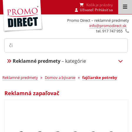
Košík je prázdny
Uživateľ:
Prihlásiť sa
Promo Direct – reklamné predmety
info@promodirect.sk
tel. 917 747 955
Reklamné predmety
– kategórie
»
»
Reklamné predmety
Domov a bývanie
fajčiarske potreby
Reklamná zapaľovač