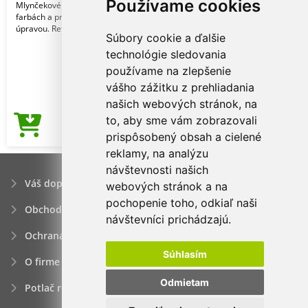
Používame cookies
Mlynčekové hroty s telom v rôznych
farbách a priehľadnou povrchovou
úpravou. Ref: 4784
Súbory cookie a ďalšie
technológie sledovania
používame na zlepšenie
vášho zážitku z prehliadania
našich webových stránok, na
to, aby sme vám zobrazovali
0,19€
Cena od
prispôsobený obsah a cielené
reklamy, na analýzu
návštevnosti našich
Váš dopyt
webových stránok a na
pochopenie toho, odkiaľ naši
Obchodné podmienky
návštevníci prichádzajú.
Ochrana osobných údajov
Súhlasím
O firme
Odmietam
Potlač reklamných predmetov