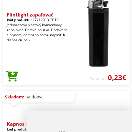
Flintlight zapaľovač
kód produktu:
27717013-TB10
Jednorazový plastový kamienkový
zapaľovač. Detská poistka. Dodávané
s plynom, nemožno znovu naplniť. K
dispozícii iba v
0,23€
Cena od
Skladom:
na dopyt
Kapnos - Mlynček
kód produktu:
14784004000