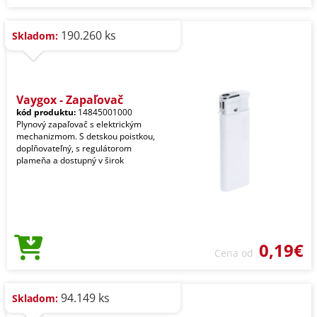
190.260 ks
Skladom:
Vaygox - Zapaľovač
kód produktu:
14845001000
Plynový zapaľovač s elektrickým
mechanizmom. S detskou poistkou,
doplňovateľný, s regulátorom
plameňa a dostupný v širok
0,19€
Cena od
94.149 ks
Skladom: