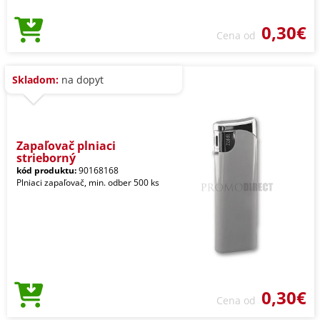
0,30€
Cena od
Skladom:
na dopyt
Zapaľovač plniaci
strieborný
kód produktu:
90168168
Plniaci zapaľovač, min. odber 500 ks
0,30€
Cena od