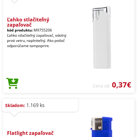
Ľahko stlačiteľný
zapaľovač
kód produktu:
M9755206
Ľahko stlačiteľný zapaľovač, odolný
proti vetru, naplniteľný. Ako potlač
odporúčame tampoprint.
0,37€
Cena od
1.169 ks
Skladom:
Flatlight zapaľovač