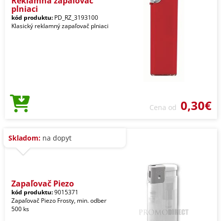
Reklamná zapaľovač
plniaci
kód produktu:
PD_RZ_3193100
Klasický reklamný zapaľovač plniaci
0,30€
Cena od
Skladom:
na dopyt
Zapaľovač Piezo
kód produktu:
9015371
Zapaľovač Piezo Frosty, min. odber
500 ks