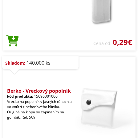
0,29€
Cena od
140.000 ks
Skladom:
Berko - Vreckový popolník
kód produktu:
15696001000
Vrecko na popolník v jasných tónoch a
vo vnútri z nehorľavého hliníka.
Originálna klopa so zapínaním na
gombík. Ref: 569