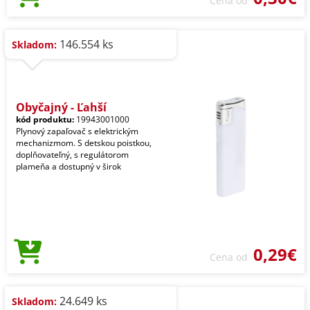
Cena od
146.554 ks
Skladom:
Obyčajný - Ľahší
kód produktu:
19943001000
Plynový zapaľovač s elektrickým
mechanizmom. S detskou poistkou,
doplňovateľný, s regulátorom
plameňa a dostupný v širok
0,29€
Cena od
24.649 ks
Skladom: