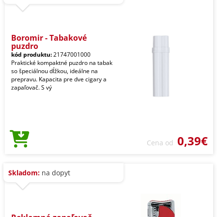
Boromir - Tabakové
puzdro
kód produktu:
21747001000
Praktické kompaktné puzdro na tabak
so špeciálnou dĺžkou, ideálne na
prepravu. Kapacita pre dve cigary a
zapaľovač. S vý
0,39€
Cena od
Skladom:
na dopyt