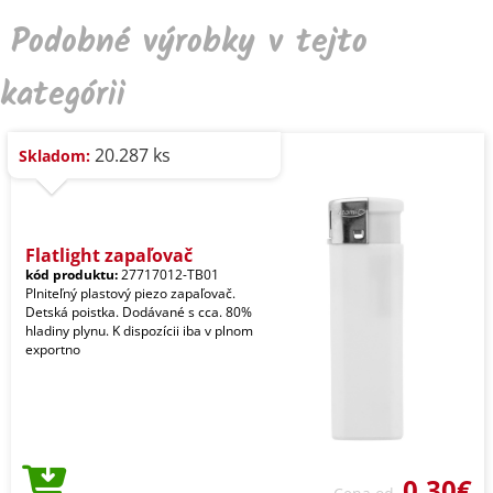
Podobné výrobky v tejto
kategórii
20.287 ks
Skladom:
Flatlight zapaľovač
kód produktu:
27717012-TB01
Plniteľný plastový piezo zapaľovač.
Detská poistka. Dodávané s cca. 80%
hladiny plynu. K dispozícii iba v plnom
exportno
0,30€