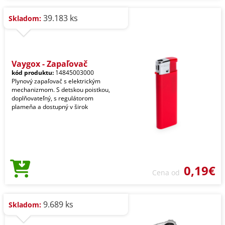
39.183 ks
Skladom:
Vaygox - Zapaľovač
kód produktu:
14845003000
Plynový zapaľovač s elektrickým
mechanizmom. S detskou poistkou,
doplňovateľný, s regulátorom
plameňa a dostupný v širok
0,19€
Cena od
9.689 ks
Skladom: