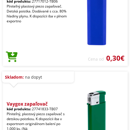
kód produktu:
27717012-TB06
Plniteľný plastový piezo zapaľovač.
Detská poistka. Dodávané s cca. 80%
hladiny plynu. K dispozícii iba v plnom
exportno
0,30€
Cena od
Skladom:
na dopyt
Vaygox zapaľovač
kód produktu:
27741833-TB07
Plniteľný, plastový piezo zapaľovač s
detskou poistkou. K dispozícii iba v
exportnom originálnom balení po
1.000 ks. (Ná