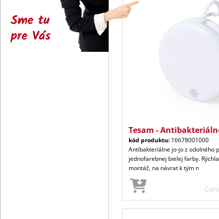
Sme tu
pre Vás
Tesam - Antibakteriáln
kód produktu:
16678001000
Antibakteriálne jo-jo z odolného 
jednofarebnej bielej farby. Rýchl
montáž, na návrat k tým n
Cen