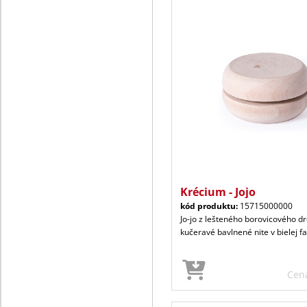
Krécium - Jojo
kód produktu:
15715000000
Jo-jo z lešteného borovicového d
kučeravé bavlnené nite v bielej f
Cen