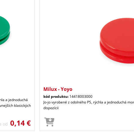
Milux - Yoyo
kód produktu:
14418003000
chla a jednoduchá
Jo-jo vyrobené z odolného PS, rýchla a jednoduchá mont
vnejších klasických
dispozícii
0,14 €
a od