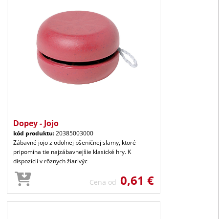
Dopey - Jojo
kód produktu:
20385003000
Zábavné jojo z odolnej pšeničnej slamy, ktoré
pripomína tie najzábavnejšie klasické hry. K
dispozícii v rôznych žiarivýc
0,61 €
Cena od