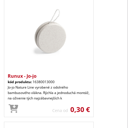
Runux - Jo-jo
kód produktu:
16380013000
Jo-jo Nature Line vyrobené z odolného
bambusového vlákna. Rýchla a jednoduchá montáž,
na oživenie tých najzábavnejších k
0,30 €
Cena od