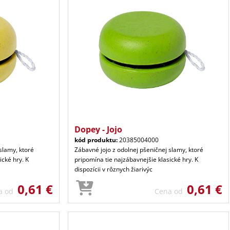
Dopey - Jojo
kód produktu:
20385004000
slamy, ktoré
Zábavné jojo z odolnej pšeničnej slamy, ktoré
ické hry. K
pripomína tie najzábavnejšie klasické hry. K
dispozícii v rôznych žiarivýc
0,61 €
0,61 €
a od
Cena od