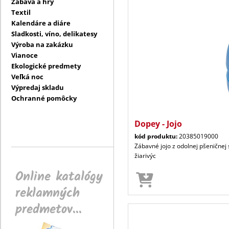
Zábava a hry
Textil
Kalendáre a diáre
Sladkosti, víno, delikatesy
Výroba na zakázku
Vianoce
Ekologické predmety
Veľká noc
Výpredaj skladu
Ochranné pomôcky
Dopey - Jojo
kód produktu:
20385019000
Zábavné jojo z odolnej pšeničnej 
žiarivýc
Online katalógy
reklamných
predmetov...