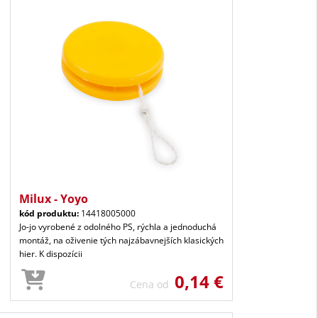
Milux - Yoyo
kód produktu:
14418005000
Jo-jo vyrobené z odolného PS, rýchla a jednoduchá
montáž, na oživenie tých najzábavnejších klasických
hier. K dispozícii
0,14 €
Cena od