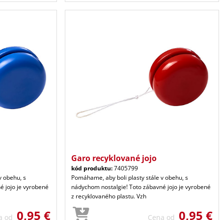
Garo recyklované jojo
kód produktu:
7405799
v obehu, s
Pomáhame, aby boli plasty stále v obehu, s
é jojo je vyrobené
nádychom nostalgie! Toto zábavné jojo je vyrobené
z recyklovaného plastu. Vzh
0,95 €
0,95 €
a od
Cena od