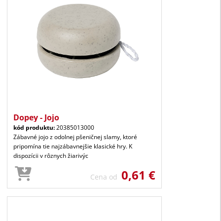
Dopey - Jojo
kód produktu:
20385013000
Zábavné jojo z odolnej pšeničnej slamy, ktoré
pripomína tie najzábavnejšie klasické hry. K
dispozícii v rôznych žiarivýc
0,61 €
Cena od