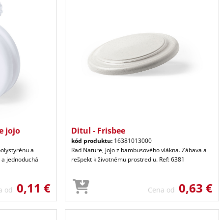
e jojo
Ditul - Frisbee
kód produktu:
16381013000
polystyrénu a
Rad Nature, jojo z bambusového vlákna. Zábava a
a a jednoduchá
rešpekt k životnému prostrediu. Ref: 6381
0,11 €
0,63 €
a od
Cena od