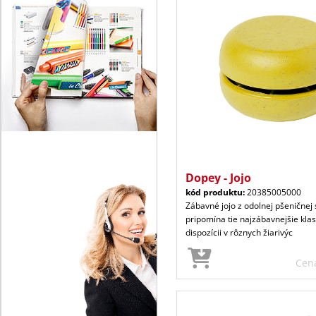
Dopey - Jojo
kód produktu:
20385005000
Zábavné jojo z odolnej pšeničnej 
pripomína tie najzábavnejšie klas
dispozícii v rôznych žiarivýc
Cen