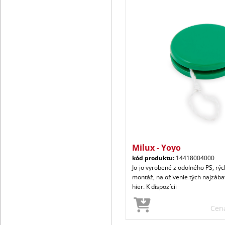
Milux - Yoyo
kód produktu:
14418004000
Jo-jo vyrobené z odolného PS, rý
montáž, na oživenie tých najzába
hier. K dispozícii
Cen