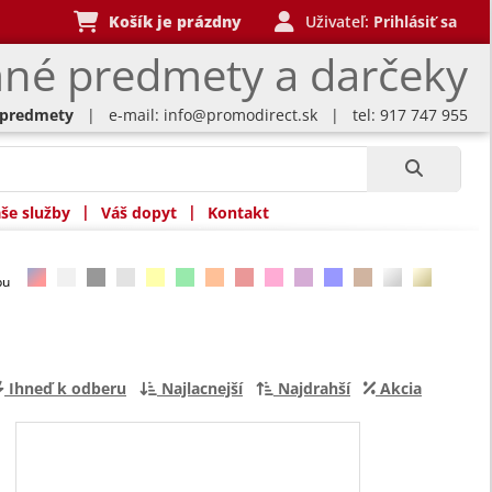
Košík je prázdny
Uživateľ:
Prihlásiť sa
né predmety a darčeky
 predmety
| e-mail:
info@promodirect.sk
| tel: 917 747 955
|
|
še služby
Váš dopyt
Kontakt
rbu
Ihneď k odberu
Najlacnejší
Najdrahší
Akcia