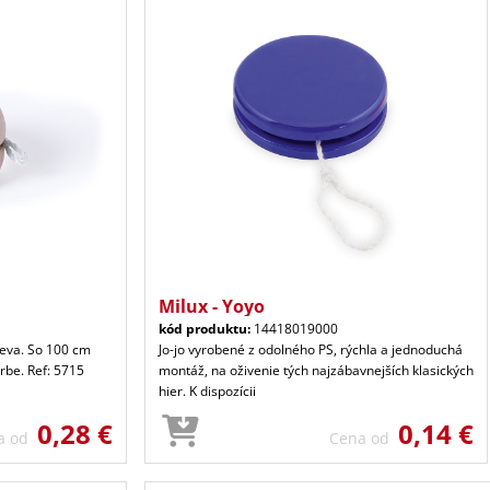
Milux - Yoyo
kód produktu:
14418019000
reva. So 100 cm
Jo-jo vyrobené z odolného PS, rýchla a jednoduchá
arbe. Ref: 5715
montáž, na oživenie tých najzábavnejších klasických
hier. K dispozícii
0,28 €
0,14 €
a od
Cena od