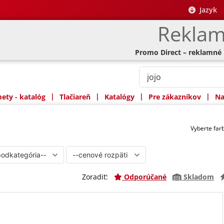
Jazyk
Reklam
Promo Direct – reklamné
|
|
|
|
ty - katalóg
Tlačiareň
Katalógy
Pre zákazníkov
Na
Vyberte fa
Zoradiť:
Odporúčané
Skladom