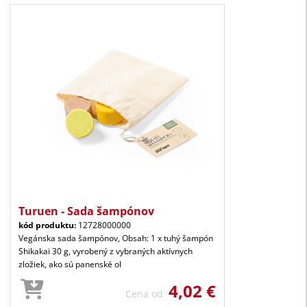
Turuen - Sada šampónov
kód produktu:
12728000000
Vegánska sada šampónov, Obsah: 1 x tuhý šampón
Shikakai 30 g, vyrobený z vybraných aktívnych
zložiek, ako sú panenské ol
4,02 €
Cena od