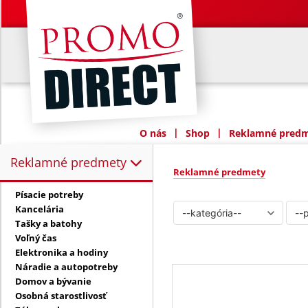
|
|
O nás
Shop
Reklamné predme
Reklamné predmety
Reklamné predmety:
Reklamné predmety
Písacie potreby
Kancelária
Tašky a batohy
Voľný čas
Elektronika a hodiny
Náradie a autopotreby
Domov a bývanie
Osobná starostlivosť