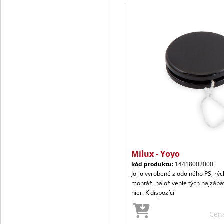
Milux - Yoyo
kód produktu:
14418002000
Jo-jo vyrobené z odolného PS, rý
montáž, na oživenie tých najzába
hier. K dispozícii
Cen