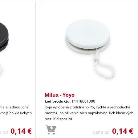
Milux - Yoyo
kód produktu:
14418001000
chla a jednoduchá
Jo-jo vyrobené z odolného PS, rýchla a jednoduchá
vnejších klasických
montáž, na oživenie tých najzábavnejších klasických
hier. K dispozícii
0,14 €
0,14 €
a od
Cena od